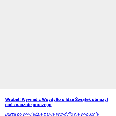
Wróbel: Wywiad z Woydyłło o Idze Świątek obnażył
coś znacznie gorszego
Burza po wywiadzie z Ewą Woydyłło nie wybuchła