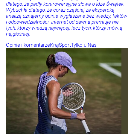
dlatego, że padły kontrowersyjne słowa o Idze Świątek.
Wybuchła dlatego, że coraz częściej za ekspercką
analizę uznajemy opinie wygłaszane bez wiedzy, faktów
i odpowiedzialności. Internet od dawna premiuje nie
tych, którzy wiedzą najwięcej, lecz tych, którzy mówią
najgłośniej.
Opinie i komentarze
Kraj
Sport
Tylko u Nas