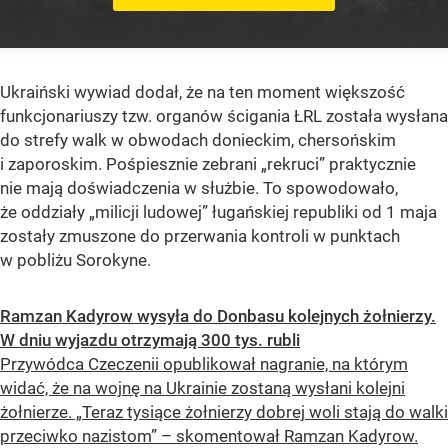
Ukraiński wywiad dodał, że na ten moment większość
funkcjonariuszy tzw. organów ścigania ŁRL została wysłana
do strefy walk w obwodach donieckim, chersońskim
i zaporoskim. Pośpiesznie zebrani „rekruci” praktycznie
nie mają doświadczenia w służbie. To spowodowało,
że oddziały „milicji ludowej” ługańskiej republiki od 1 maja
zostały zmuszone do przerwania kontroli w punktach
w pobliżu Sorokyne.
Ramzan Kadyrow wysyła do Donbasu kolejnych żołnierzy.
W dniu wyjazdu otrzymają 300 tys. rubli
Przywódca Czeczenii opublikował nagranie, na którym
widać, że na wojnę na Ukrainie zostaną wysłani kolejni
żołnierze. „Teraz tysiące żołnierzy dobrej woli stają do walki
przeciwko nazistom” – skomentował Ramzan Kadyrow.