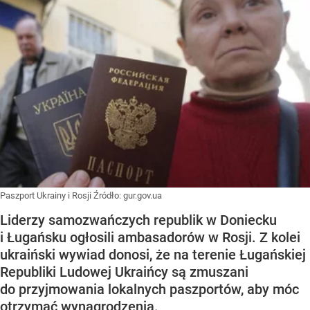
Paszport Ukrainy i Rosji
Źródło:
gur.gov.ua
Liderzy samozwańczych republik w Doniecku
i Ługańsku ogłosili ambasadorów w Rosji. Z kolei
ukraiński wywiad donosi, że na terenie Ługańskiej
Republiki Ludowej Ukraińcy są zmuszani
do przyjmowania lokalnych paszportów, aby móc
otrzymać wynagrodzenia.