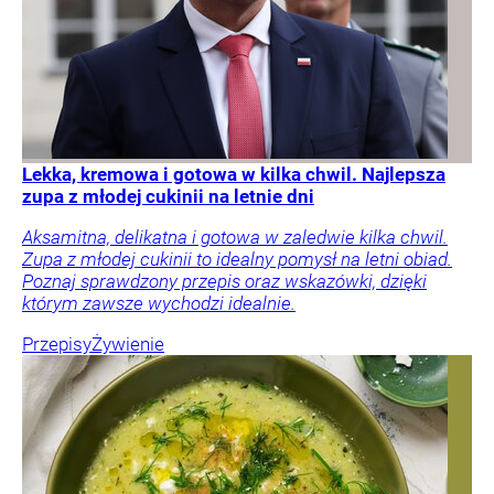
Lekka, kremowa i gotowa w kilka chwil. Najlepsza
zupa z młodej cukinii na letnie dni
Aksamitna, delikatna i gotowa w zaledwie kilka chwil.
Zupa z młodej cukinii to idealny pomysł na letni obiad.
Poznaj sprawdzony przepis oraz wskazówki, dzięki
którym zawsze wychodzi idealnie.
Przepisy
Żywienie