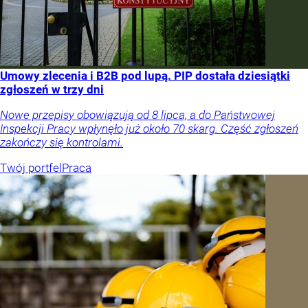
Umowy zlecenia i B2B pod lupą. PIP dostała dziesiątki
zgłoszeń w trzy dni
Nowe przepisy obowiązują od 8 lipca, a do Państwowej
Inspekcji Pracy wpłynęło już około 70 skarg. Część zgłoszeń
zakończy się kontrolami.
Twój portfel
Praca