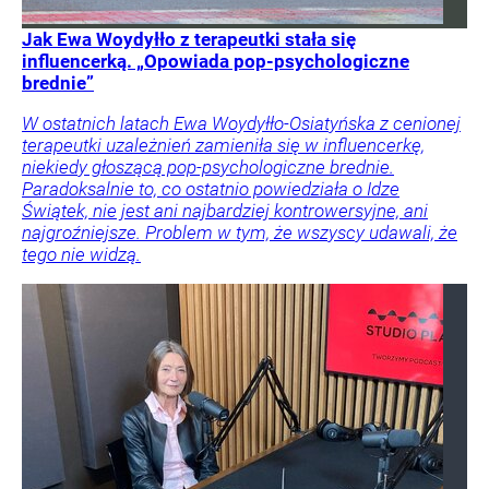
Jak Ewa Woydyłło z terapeutki stała się
influencerką. „Opowiada pop-psychologiczne
brednie”
W ostatnich latach Ewa Woydyłło-Osiatyńska z cenionej
terapeutki uzależnień zamieniła się w influencerkę,
niekiedy głoszącą pop-psychologiczne brednie.
Paradoksalnie to, co ostatnio powiedziała o Idze
Świątek, nie jest ani najbardziej kontrowersyjne, ani
najgroźniejsze. Problem w tym, że wszyscy udawali, że
tego nie widzą.