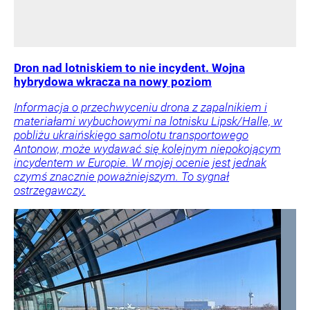
Dron nad lotniskiem to nie incydent. Wojna
hybrydowa wkracza na nowy poziom
Informacja o przechwyceniu drona z zapalnikiem i
materiałami wybuchowymi na lotnisku Lipsk/Halle, w
pobliżu ukraińskiego samolotu transportowego
Antonow, może wydawać się kolejnym niepokojącym
incydentem w Europie. W mojej ocenie jest jednak
czymś znacznie poważniejszym. To sygnał
ostrzegawczy.