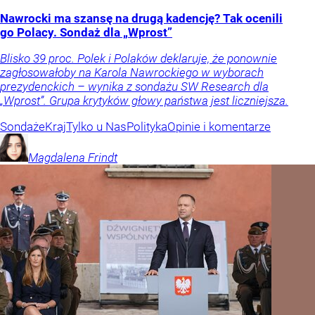
Nawrocki ma szansę na drugą kadencję? Tak ocenili
go Polacy. Sondaż dla „Wprost”
Blisko 39 proc. Polek i Polaków deklaruje, że ponownie
zagłosowałoby na Karola Nawrockiego w wyborach
prezydenckich – wynika z sondażu SW Research dla
„Wprost”. Grupa krytyków głowy państwa jest liczniejsza.
Sondaże
Kraj
Tylko u Nas
Polityka
Opinie i komentarze
Magdalena
Frindt