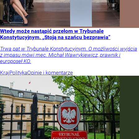
Wtedy może nastąpić przełom w Trybunale
Konstytucyjnym. „Stoją na szańcu bezprawia”
Trwa pat w Trybunale Konstytucyjnym. O możliwości wyjścia
z impasu mówi mec. Michał Wawrykiewicz, prawnik i
europoseł KO.
Kraj
Polityka
Opinie i komentarze