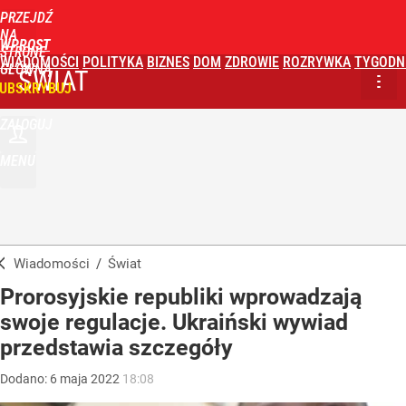
PRZEJDŹ
NA
WPROST
STRONĘ
WIADOMOŚCI
POLITYKA
BIZNES
DOM
ZDROWIE
ROZRYWKA
TYGODN
GŁÓWNĄ
ŚWIAT
UBSKRYBUJ
ZALOGUJ
MENU
Wiadomości
/
Świat
Prorosyjskie republiki wprowadzają
swoje regulacje. Ukraiński wywiad
przedstawia szczegóły
Dodano:
6
maja
2022
18:08