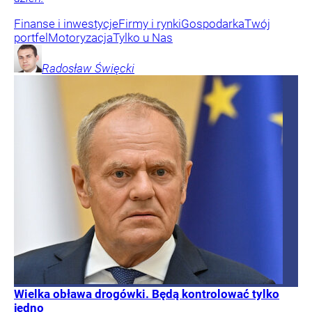
Finanse i inwestycje
Firmy i rynki
Gospodarka
Twój
portfel
Motoryzacja
Tylko u Nas
Radosław
Święcki
Wielka obława drogówki. Będą kontrolować tylko
jedno