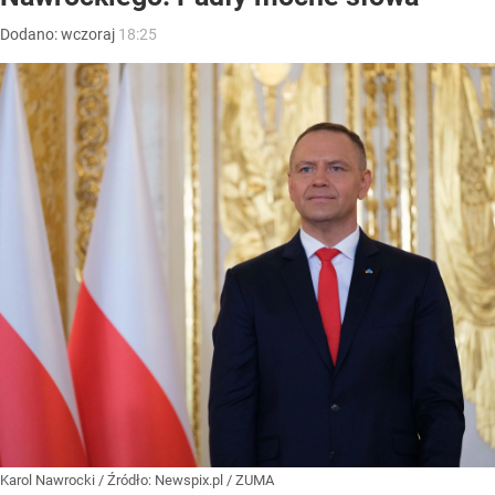
Dodano:
wczoraj
18:25
Karol Nawrocki
/ Źródło:
Newspix.pl
/
ZUMA