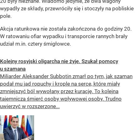
20 były nieznane. Wiadomo jedynie, że dwa wagony
wypadły ze składy, przewróciły się i stoczyły na pobliskie
pole.
Akcja ratunkowa nie została zakończona do godziny 20.
W ratowaniu ofiar wypadku i transporcie rannych brały
udział m.in. cztery śmigłowce.
Kolejny rosyjski oligarcha nie żyje. Szukał pomocy
u szamana
Miliarder Aleksander Subbotin zmarł po tym, jak szaman
podał mu jad ropuchy i krople na serce, które miały
zmniejszyć ból wywołany przez kurację. To kolejna
tajemnicza śmierć osoby wpływowej osoby. Trudno
uwierzyć w rozszerzone...