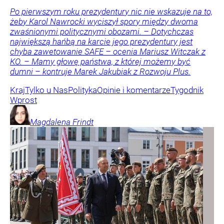
Po pierwszym roku prezydentury nic nie wskazuje na to,
żeby Karol Nawrocki wyciszył spory między dwoma
zwaśnionymi politycznymi obozami. – Dotychczas
największą hańbą na karcie jego prezydentury jest
chyba zawetowanie SAFE – ocenia Mariusz Witczak z
KO. – Mamy głowę państwa, z której możemy być
dumni – kontruje Marek Jakubiak z Rozwoju Plus.
Kraj
Tylko u Nas
Polityka
Opinie i komentarze
Tygodnik
Wprost
Magdalena
Frindt