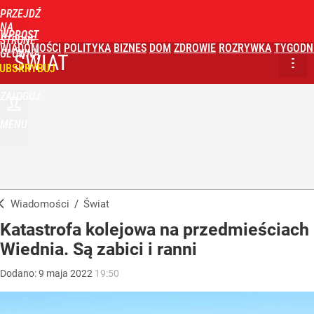
PRZEJDŹ
NA
WPROST
STRONĘ
WIADOMOŚCI
POLITYKA
BIZNES
DOM
ZDROWIE
ROZRYWKA
TYGODN
GŁÓWNĄ
ŚWIAT
UBSKRYBUJ
ZALOGUJ
MENU
Wiadomości
/
Świat
Katastrofa kolejowa na przedmieściach
Wiednia. Są zabici i ranni
Dodano:
9
maja
2022
19:50