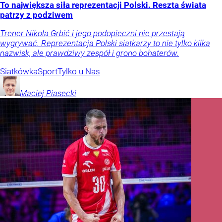
To największa siła reprezentacji Polski. Reszta świata
patrzy z podziwem
Trener Nikola Grbić i jego podopieczni nie przestają
wygrywać. Reprezentacja Polski siatkarzy to nie tylko kilka
nazwisk, ale prawdziwy zespół i grono bohaterów.
Siatkówka
Sport
Tylko u Nas
Maciej
Piasecki