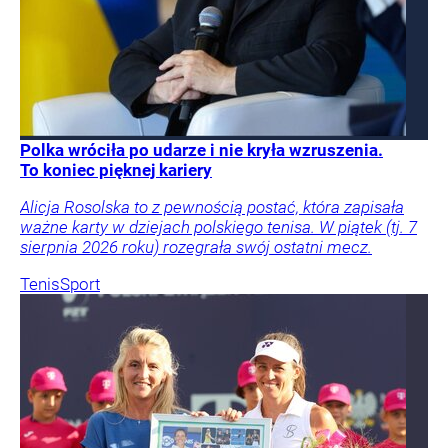
Polka wróciła po udarze i nie kryła wzruszenia.
To koniec pięknej kariery
Alicja Rosolska to z pewnością postać, która zapisała
ważne karty w dziejach polskiego tenisa. W piątek (tj. 7
sierpnia 2026 roku) rozegrała swój ostatni mecz.
Tenis
Sport