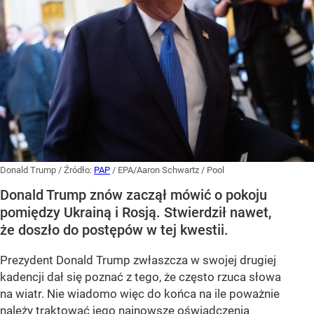
Donald Trump
/ Źródło:
PAP
/
EPA/Aaron Schwartz / Pool
Donald Trump znów zaczął mówić o pokoju
pomiędzy Ukrainą i Rosją. Stwierdził nawet,
że doszło do postępów w tej kwestii.
Prezydent Donald Trump zwłaszcza w swojej drugiej
kadencji dał się poznać z tego, że często rzuca słowa
na wiatr. Nie wiadomo więc do końca na ile poważnie
należy traktować jego najnowsze oświadczenia