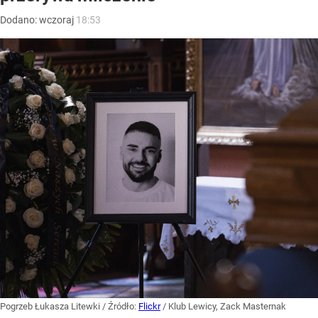
Dodano:
wczoraj
18:53
Pogrzeb Łukasza Litewki
/ Źródło:
Flickr
/
Klub Lewicy, Zack Masternak