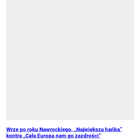
Wrze po roku Nawrockiego. „Największa hańba”
kontra „Cała Europa nam go zazdrości”