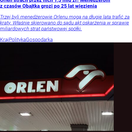
Orlen stracił przez nich 1,5 mld zł? Menedżerom
z czasów Obajtka grozi po 25 lat więzienia
Trzej byli menedżerowie Orlenu mogą na długie lata trafić za
kraty. Właśnie skierowano do sądu akt oskarżenia w sprawie
miliardowych strat państwowej spółki.
Kraj
Polityka
Gospodarka