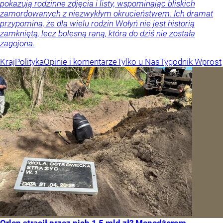
pokazują rodzinne zdjęcia i listy, wspominając bliskich
zamordowanych z niezwykłym okrucieństwem. Ich dramat
przypomina, że dla wielu rodzin Wołyń nie jest historią
zamkniętą, lecz bolesną raną, która do dziś nie została
zagojona.
Kraj
Polityka
Opinie i komentarze
Tylko u Nas
Tygodnik Wprost