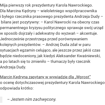
Mija pierwszy rok prezydentury Karola Nawrockiego.
Dla Marcina Kędryny – wieloletniego współpracownika
i byłego rzecznika prasowego prezydenta Andrzeja Dudy –
bilans jest pozytywny: – Karol Nawrocki na obecny czas
permanentnego kryzysu politycznego sprawuje swój urząd
w sposób dojrzały i adekwatny do wyzwań – akcentuje.
Jednocześnie przestrzega przed porównywaniem
kolejnych prezydentów. – Andrzej Duda zdał w paru
sytuacjach egzamin celująco, ale jeszcze przez jakiś czas
będzie niedoceniony, jak kiedyś Aleksander Kwaśniewski,
a po latach się to zmieniło – tłumaczy były rzecznik
Andrzeja Dudy.
Marcin Kędryna zapytany w wywiadzie dla „Wprost”
o ocenę dotychczasowej prezydentury Karola Nawrockiego
odpowiada krótko:
– Jestem nim zachwycony.