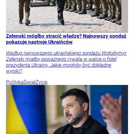
Zełenski mógłby stracić władzę? Najnowszy sondaż
pokazuje nastroje Ukraińców
Według najnowszego ukraińskiego sondażu Wołodymyr
Zełenski miałby poważnego rywala w walce o fotel
prezydenta Ukrainy. Jakie mogłyby być dokładne
wyniki?
Polityka
Świat
Życie