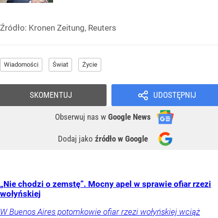
Źródło:
Kronen Zeitung, Reuters
Wiadomości
Świat
Życie
SKOMENTUJ
UDOSTĘPNIJ
Obserwuj nas
w
Google News
Dodaj jako
źródło w Google
„Nie chodzi o zemstę”. Mocny apel w sprawie ofiar rzezi
wołyńskiej
W Buenos Aires potomkowie ofiar rzezi wołyńskiej wciąż