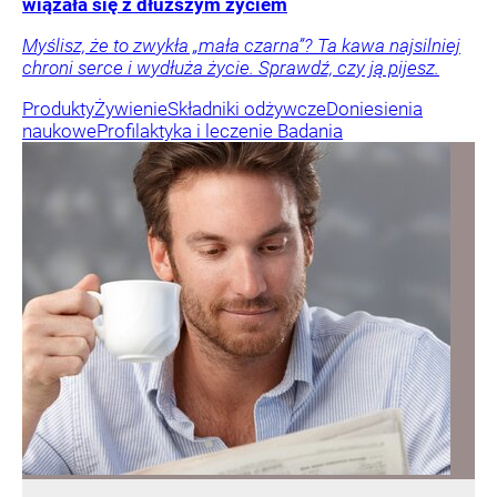
wiązała się z dłuższym życiem
Myślisz, że to zwykła „mała czarna”? Ta kawa najsilniej
chroni serce i wydłuża życie. Sprawdź, czy ją pijesz.
Produkty
Żywienie
Składniki odżywcze
Doniesienia
naukowe
Profilaktyka i leczenie
Badania