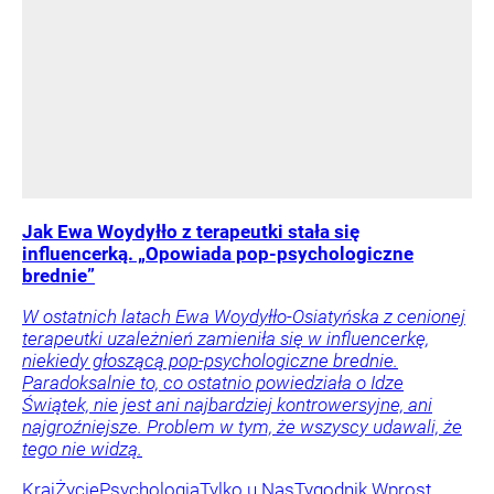
Jak Ewa Woydyłło z terapeutki stała się
influencerką. „Opowiada pop-psychologiczne
brednie”
W ostatnich latach Ewa Woydyłło-Osiatyńska z cenionej
terapeutki uzależnień zamieniła się w influencerkę,
niekiedy głoszącą pop-psychologiczne brednie.
Paradoksalnie to, co ostatnio powiedziała o Idze
Świątek, nie jest ani najbardziej kontrowersyjne, ani
najgroźniejsze. Problem w tym, że wszyscy udawali, że
tego nie widzą.
Kraj
Życie
Psychologia
Tylko u Nas
Tygodnik Wprost