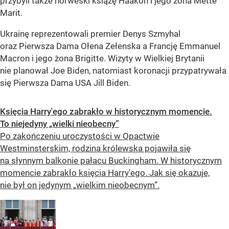
przybyli także norweski książę Haakon i jego żona Mette
Marit.
Ukrainę reprezentowali premier Denys Szmyhal
oraz Pierwsza Dama Ołena Zełenska a Francję Emmanuel
Macron i jego żona Brigitte. Wizyty w Wielkiej Brytanii
nie planował Joe Biden, natomiast koronacji przypatrywała
się Pierwsza Dama USA Jill Biden.
Księcia Harry'ego zabrakło w historycznym momencie.
To niejedyny „wielki nieobecny”
Po zakończeniu uroczystości w Opactwie
Westminsterskim, rodzina królewska pojawiła się
na słynnym balkonie pałacu Buckingham. W historycznym
momencie zabrakło księcia Harry'ego. Jak się okazuje,
nie był on jedynym „wielkim nieobecnym”.