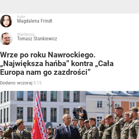
Autor:
Magdalena Frindt
Współpraca:
Tomasz Stankiewicz
Wrze po roku Nawrockiego.
„Największa hańba” kontra „Cała
Europa nam go zazdrości”
Dodano:
wczoraj
5:15