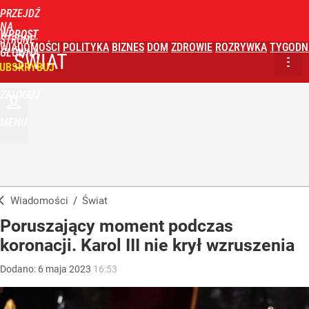
PRZEJDŹ
NA
WPROST
STRONĘ
WIADOMOŚCI
POLITYKA
BIZNES
DOM
ZDROWIE
ROZRYWKA
TYGODN
GŁÓWNĄ
ŚWIAT
UBSKRYBUJ
ZALOGUJ
MENU
Wiadomości
/
Świat
Poruszający moment podczas
koronacji. Karol III nie krył wzruszenia
Dodano:
6
maja
2023
16:53