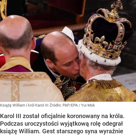
Książę William i król Karol III
Źródło:
PAP/EPA
/
Yui Mok
Karol III został oficjalnie koronowany na króla.
Podczas uroczystości wyjątkową rolę odegrał
książę William. Gest starszego syna wyraźnie