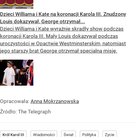
Dzieci Williama i Kate na koronacji Karola III. Znudzony
Louis dokazywał, George otrzymał...
Dzieci Williama i Kate wyraźnie skradły show podczas
koronacji Karola III. Mały Louis dokazywał podczas
uroczystości w Opactwie Westminsterskim, natomiast
jego starszy brat George otrzymał specjalną misję.
Opracowała:
Anna Mokrzanowska
Źródło:
The Telegraph
Król Karol III
Wiadomości
Świat
Polityka
Życie