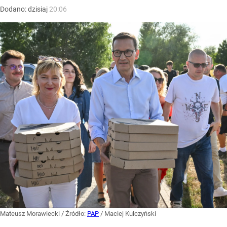
Dodano:
dzisiaj
20:06
Mateusz Morawiecki
/ Źródło:
PAP
/
Maciej Kulczyński