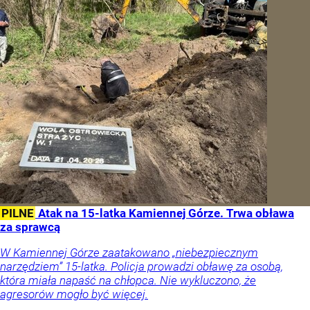
PILNE
Atak na 15-latka Kamiennej Górze. Trwa obława
za sprawcą
W Kamiennej Górze zaatakowano „niebezpiecznym
narzędziem” 15-latka. Policja prowadzi obławę za osobą,
która miała napaść na chłopca. Nie wykluczono, że
agresorów mogło być więcej.