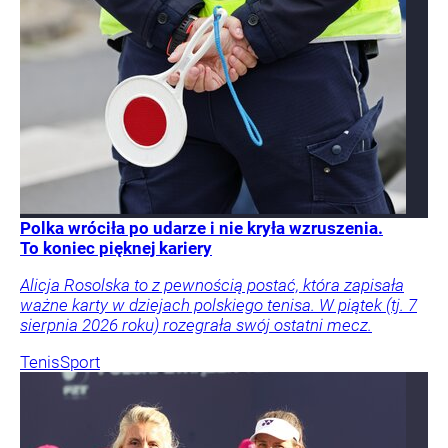
Polka wróciła po udarze i nie kryła wzruszenia.
To koniec pięknej kariery
Alicja Rosolska to z pewnością postać, która zapisała
ważne karty w dziejach polskiego tenisa. W piątek (tj. 7
sierpnia 2026 roku) rozegrała swój ostatni mecz.
Tenis
Sport