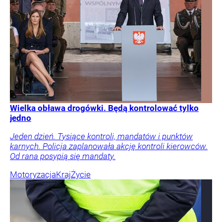
Wielka obława drogówki. Będą kontrolować tylko
jedno
Jeden dzień. Tysiące kontroli, mandatów i punktów
karnych. Policja zaplanowała akcję kontroli kierowców.
Od rana posypią się mandaty.
Motoryzacja
Kraj
Życie