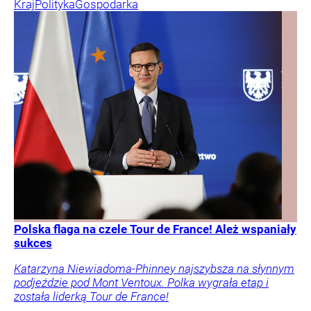
Kraj
Polityka
Gospodarka
Polska flaga na czele Tour de France! Ależ wspaniały
sukces
Katarzyna Niewiadoma-Phinney najszybsza na słynnym
podjeździe pod Mont Ventoux. Polka wygrała etap i
została liderką Tour de France!