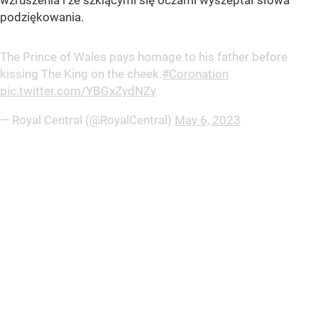
podziękowania.
The Prince of Wales pays homage to his father before
kissing The King on the cheek.
#Coronation
pic.twitter.com/YBGxZydNZy
— Royal Central (@RoyalCentral)
May 6, 2023