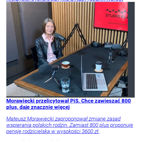
Morawiecki przelicytował PiS. Chce zawieszać 800
plus, daje znacznie więcej
Mateusz Morawiecki zaproponował zmianę zasad
wspierania polskich rodzin. Zamiast 800 plus proponuje
pensję rodzicielską w wysokości 3600 zł.