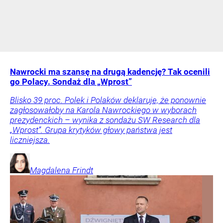
Nawrocki ma szansę na drugą kadencję? Tak ocenili
go Polacy. Sondaż dla „Wprost”
Blisko 39 proc. Polek i Polaków deklaruje, że ponownie
zagłosowałoby na Karola Nawrockiego w wyborach
prezydenckich – wynika z sondażu SW Research dla
„Wprost”. Grupa krytyków głowy państwa jest
liczniejsza.
Magdalena
Frindt