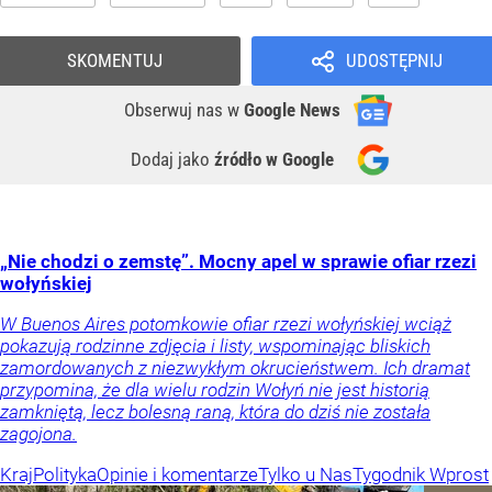
SKOMENTUJ
UDOSTĘPNIJ
Obserwuj nas
w
Google News
Dodaj jako
źródło w Google
„Nie chodzi o zemstę”. Mocny apel w sprawie ofiar rzezi
wołyńskiej
W Buenos Aires potomkowie ofiar rzezi wołyńskiej wciąż
pokazują rodzinne zdjęcia i listy, wspominając bliskich
zamordowanych z niezwykłym okrucieństwem. Ich dramat
przypomina, że dla wielu rodzin Wołyń nie jest historią
zamkniętą, lecz bolesną raną, która do dziś nie została
zagojona.
Kraj
Polityka
Opinie i komentarze
Tylko u Nas
Tygodnik Wprost