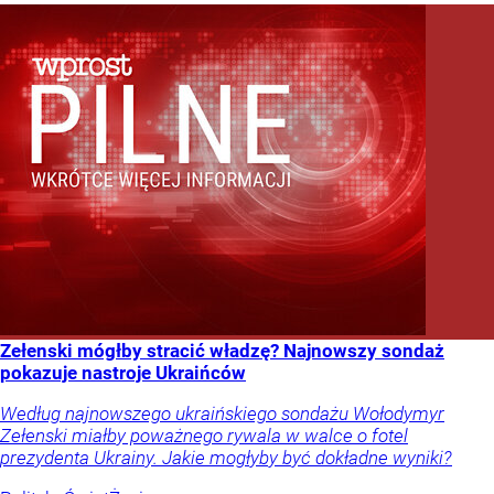
Zełenski mógłby stracić władzę? Najnowszy sondaż
pokazuje nastroje Ukraińców
Według najnowszego ukraińskiego sondażu Wołodymyr
Zełenski miałby poważnego rywala w walce o fotel
prezydenta Ukrainy. Jakie mogłyby być dokładne wyniki?