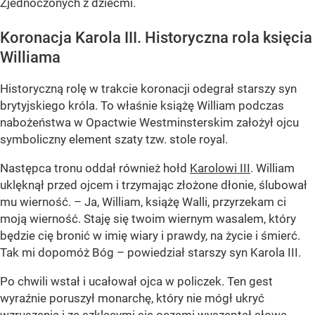
Zjednoczonych z dziećmi.
Koronacja Karola III. Historyczna rola księcia
Williama
Historyczną rolę w trakcie koronacji odegrał starszy syn
brytyjskiego króla. To właśnie książę William podczas
nabożeństwa w Opactwie Westminsterskim założył ojcu
symboliczny element szaty tzw. stole royal.
Następca tronu oddał również hołd
Karolowi III
. William
uklęknął przed ojcem i trzymając złożone dłonie, ślubował
mu wierność. – Ja, William, książę Walli, przyrzekam ci
moją wierność. Staję się twoim wiernym wasalem, który
będzie cię bronić w imię wiary i prawdy, na życie i śmierć.
Tak mi dopomóż Bóg – powiedział starszy syn Karola III.
Po chwili wstał i ucałował ojca w policzek. Ten gest
wyraźnie poruszył monarchę, który nie mógł ukryć
wzruszenia i ze szklącymi się oczami wyszeptał słowa