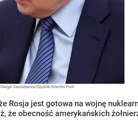
/Sergei Savostyanov/Sputnik/Kremlin Pool
, że Rosja jest gotowa na wojnę nuklea
eż, że obecność amerykańskich żołnier