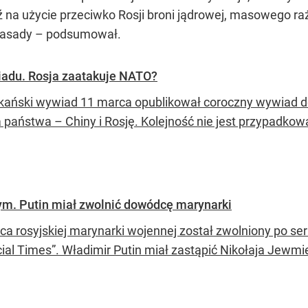
a użycie przeciwko Rosji broni jądrowej, masowego rażen
 zasady – podsumował.
adu. Rosja zaatakuje NATO?
ański wywiad 11 marca opublikował coroczny wywiad dot
 państwa – Chiny i Rosję. Kolejność nie jest przypadkow
ym. Putin miał zwolnić dowódcę marynarki
a rosyjskiej marynarki wojennej został zwolniony po ser
cial Times”. Władimir Putin miał zastąpić Nikołaja Jew