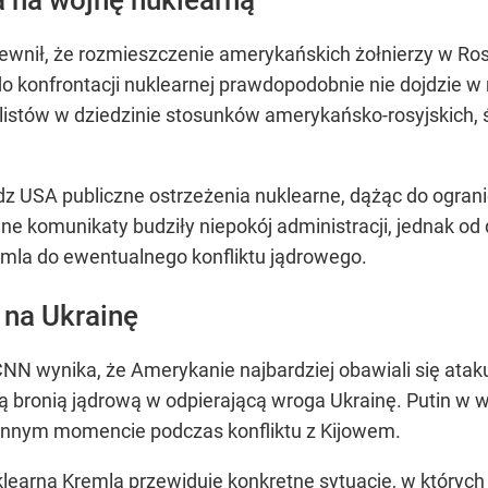
ewnił, że rozmieszczenie amerykańskich żołnierzy w Rosj
 do konfrontacji nuklearnej prawdopodobnie nie dojdzie 
listów w dziedzinie stosunków amerykańsko-rosyjskich,
adz USA publiczne ostrzeżenia nuklearne, dążąc do ogra
ne komunikaty budziły niepokój administracji, jednak o
mla do ewentualnego konfliktu jądrowego.
 na Ukrainę
CNN wynika, że Amerykanie najbardziej obawiali się atak
 bronią jądrową w odpierającą wroga Ukrainę. Putin w wyw
 innym momencie podczas konfliktu z Kijowem.
uklearna Kremla przewiduje konkretne sytuacje, w który