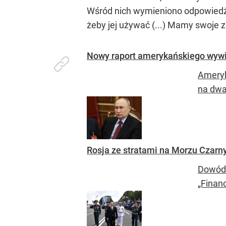
Wśród nich wymieniono odpowiedź n
żeby jej używać (...) Mamy swoje
Nowy raport amerykańskiego wywi
Ameryk
na dwa
Rosja ze stratami na Morzu Czarn
Dowódc
„Finan