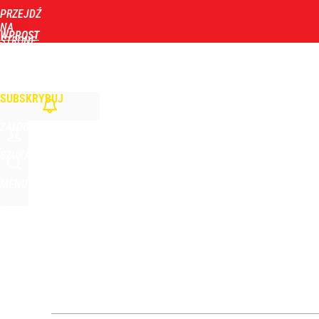
PRZEJDŹ
Udostępnij
0
Skomentuj
NA
WPROST
STRONĘ
GŁÓWNĄ
WIADOMOŚCI
POLITYKA
BIZNES
DOM
ZDROWIE
ROZRYWKA
TYGOD
Kluczowy obszar dla Nawrockiego. Wymowne wyni
SUBSKRYBUJ
dodaj
ZALOGUJ
Nawrocki ma szansę na drugą kadencję? Tak ocenil
SZUKAJ
MENU
8
Farmacja: wzrost pod presją. co czeka branżę do 
dodaj