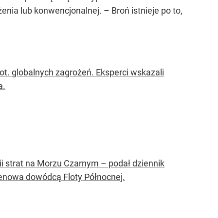
ia lub konwencjonalnej. – Broń istnieje po to,
. globalnych zagrożeń. Eksperci wskazali
a.
ii strat na Morzu Czarnym – podał dziennik
mienowa dowódcą Floty Północnej.