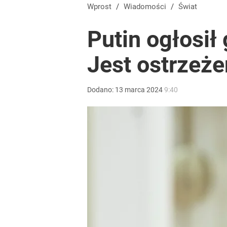
Nawrocki świętuje rocznicę, jak Polacy widzą pie
Wprost
/
Wiadomości
/
Świat
Putin ogłosił
4
Jest ostrzeże
Wrze po roku Nawrockiego. „Największa hańba” ko
Dodano:
13
marca
2024
9:40
15
Vistula x LOT: Elegancja w podróży. Premiera wspó
dodaj