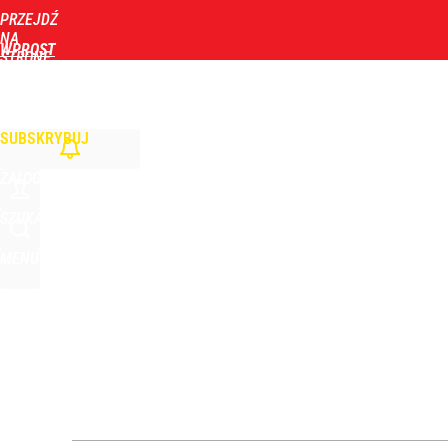
PRZEJDŹ
Udostępnij
0
Skomentuj
NA
WPROST
STRONĘ
GŁÓWNĄ
WIADOMOŚCI
POLITYKA
BIZNES
DOM
ZDROWIE
ROZRYWKA
TYGOD
Wielka obława drogówki. Będą kontrolować tylko 
SUBSKRYBUJ
dodaj
ZALOGUJ
Farmacja: wzrost pod presją. co czeka branżę do 
SZUKAJ
MENU
dodaj
Jak Ewa Woydyłło z terapeutki stała się influence
1