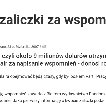
puje płyn do płukania
zaliczki za wspom
a ataki na Ukraińców
iono:
28
października
2007
8:05
 czyli około 9 milionów dolarów otrzym
i go Polacy. Sondaż dla „Wprost”
lair za napisanie wspomnień - donosi ro
ira obejmować będą czasy, gdy był posłem Partii Pracy d
kację wspomnień zawarło z Blairem wydawnictwo Random
odane. Jako pierwszy informację o kwocie zaliczki podał