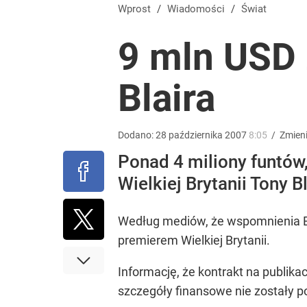
Pranie pachnie obłędnie. Ten patent z Sycylii zastę
Wprost
/
Wiadomości
/
Świat
9 mln USD 
dodaj
Blaira
Niemiecka prasa uderza w Nawrockiego. Wini go z
16
Dodano:
28
października
2007
8:05
/
Zmien
Ponad 4 miliony funtów,
Nawrocki ma szansę na drugą kadencję? Tak ocenil
Wielkiej Brytanii Tony B
10
Według mediów, że wspomnienia Bla
premierem Wielkiej Brytanii.
Informację, że kontrakt na publi
szczegóły finansowe nie zostały p