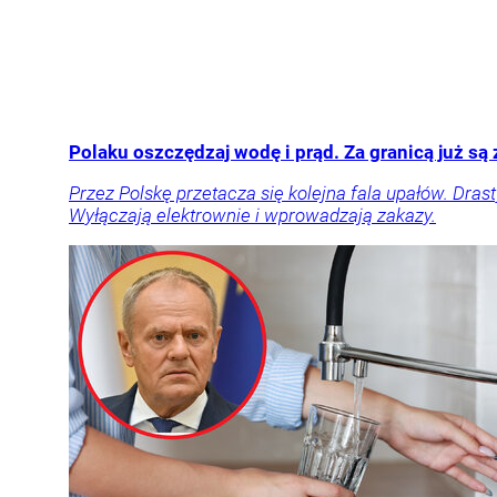
Polaku oszczędzaj wodę i prąd. Za granicą już są
Przez Polskę przetacza się kolejna fala upałów. Dras
Wyłączają elektrownie i wprowadzają zakazy.