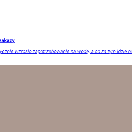
 zakazy
tycznie wzrosło zapotrzebowanie na wodę, a co za tym idzie n