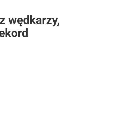
ez wędkarzy,
rekord