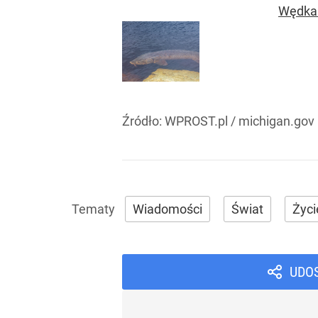
Wędkar
Źródło:
WPROST.pl
/
michigan.gov
Wiadomości
Świat
Życi
UDO