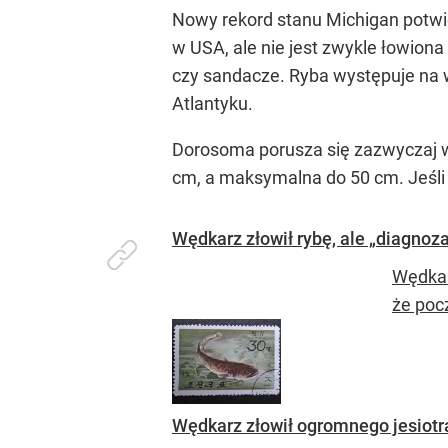
Nowy rekord stanu Michigan potwi
w USA, ale nie jest zwykle łowiona 
czy sandacze. Ryba występuje na
Atlantyku.
Dorosoma porusza się zazwyczaj w
cm, a maksymalna do 50 cm. Jeśli c
Wędkarz złowił rybę, ale „diagno
Wędkar
że poc
Wędkarz złowił ogromnego jesiotr