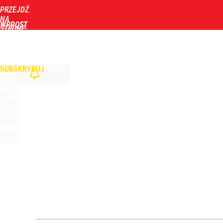
PRZEJDŹ
Udostępnij
0
Skomentuj
NA
WPROST
STRONĘ
GŁÓWNĄ
WIADOMOŚCI
POLITYKA
BIZNES
DOM
ZDROWIE
ROZRYWKA
TYGOD
Nowy sędzia TK już we wrześniu? Żurek mówi o pę
SUBSKRYBUJ
dodaj
ZALOGUJ
Vistula x LOT: Elegancja w podróży. Premiera wspó
SZUKAJ
MENU
dodaj
Farmacja: wzrost pod presją. co czeka branżę do 
dodaj