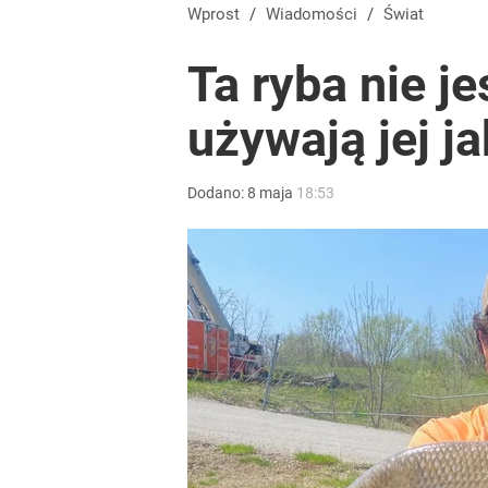
Prawdziwa wartość różnorodności
Wprost
/
Wiadomości
/
Świat
Ta ryba nie j
dodaj
używają jej j
Gen. Pawlikowski: Przywiozłem cenną lekcję z Dani
Dodano:
8
maja
18:53
2
Wróbel: Wywiad z Woydyłło o Idze Świątek obnaży
dodaj