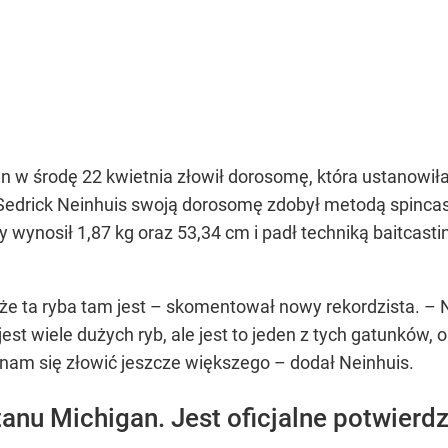
n w środę 22 kwietnia złowił dorosomę, która ustanowił
. Sedrick Neinhuis swoją dorosomę zdobył metodą spinca
y wynosił 1,87 kg oraz 53,34 cm i padł techniką baitcasti
że ta ryba tam jest – skomentował nowy rekordzista. –
est wiele dużych ryb, ale jest to jeden z tych gatunków, 
 nam się złowić jeszcze większego – dodał Neinhuis.
tanu Michigan. Jest oficjalne potwier