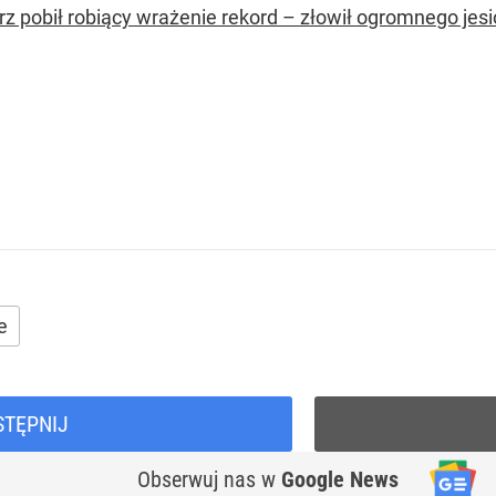
z pobił robiący wrażenie rekord – złowił ogromnego jesio
e
STĘPNIJ
Obserwuj nas
w
Google News