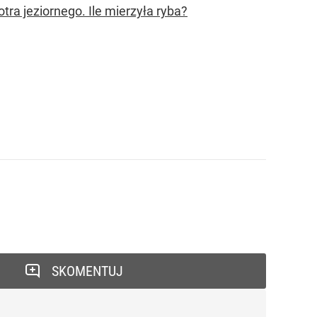
tra jeziornego. Ile mierzyła ryba?
SKOMENTUJ