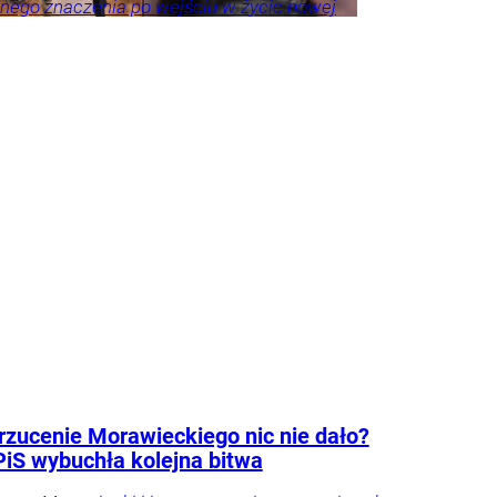
nego znaczenia po wejściu w życie nowej
rankowej. Stawką są nie tylko zasady
 ale także tysiące złotych kosztów.
zucenie Morawieckiego nic nie dało?
iS wybuchła kolejna bitwa