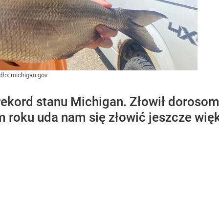
dło:
michigan.gov
 rekord stanu Michigan. Złowił doroso
ym roku uda nam się złowić jeszcze wi