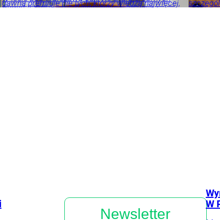
dawna premiuje nie tych, którzy wiedzą najwięcej,
szczegól
monet z XVII wieku. Część znaleziska wciąż
lecz tych, którzy mówią najgłośniej.
ustawy f
pozostaje ukryta w glinianym naczyniu.
procesu,
Opinie i
Kraj
Odkrycia
komentarze
Kraj
Sport
Tylko
u Nas
Wyr
i
W P
Newsletter