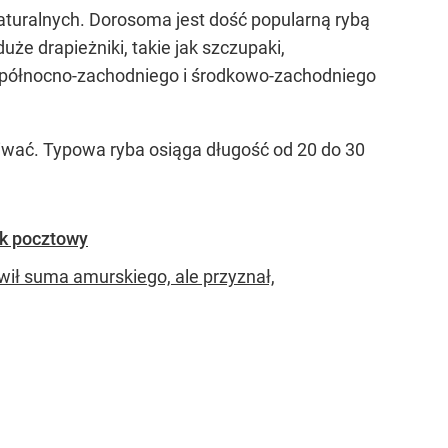
turalnych. Dorosoma jest dość popularną rybą
uże drapieżniki, takie jak szczupaki,
 północno-zachodniego i środkowo-zachodniego
iwać. Typowa ryba osiąga długość od 20 do 30
ek pocztowy
owił suma amurskiego, ale przyznał,