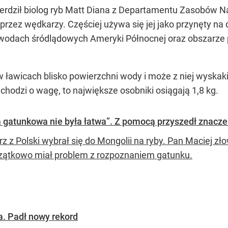
erdził biolog ryb Matt Diana z Departamentu Zasobów Na
przez wędkarzy. Częściej używa się jej jako przynęty na d
 wodach śródlądowych Ameryki Północnej oraz obszarze
 ławicach blisko powierzchni wody i może z niej wyskak
hodzi o wagę, to największe osobniki osiągają 1,8 kg.
za gatunkowa nie była łatwa”. Z pomocą przyszedł znacz
z z Polski wybrał się do Mongolii na ryby. Pan Maciej zł
zątkowo miał problem z rozpoznaniem gatunku.
a. Padł nowy rekord