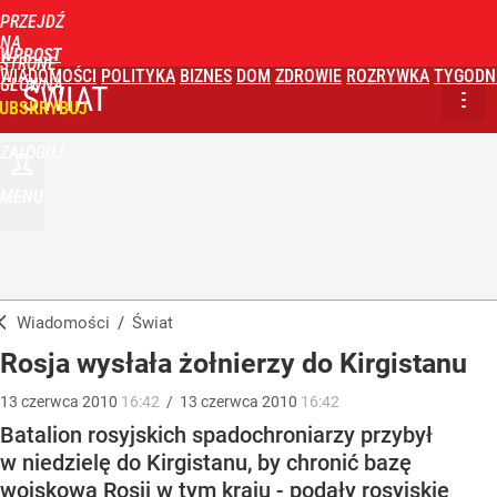
PRZEJDŹ
NA
WPROST
STRONĘ
WIADOMOŚCI
POLITYKA
BIZNES
DOM
ZDROWIE
ROZRYWKA
TYGODN
GŁÓWNĄ
ŚWIAT
UBSKRYBUJ
ZALOGUJ
MENU
Wiadomości
/
Świat
Rosja wysłała żołnierzy do Kirgistanu
13
czerwca
2010
16:42
/
13
czerwca
2010
16:42
Batalion rosyjskich spadochroniarzy przybył
w niedzielę do Kirgistanu, by chronić bazę
wojskową Rosji w tym kraju - podały rosyjskie