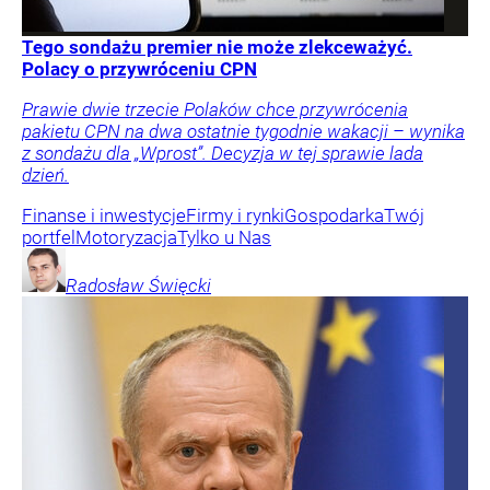
Tego sondażu premier nie może zlekceważyć.
Polacy o przywróceniu CPN
Prawie dwie trzecie Polaków chce przywrócenia
pakietu CPN na dwa ostatnie tygodnie wakacji – wynika
z sondażu dla „Wprost”. Decyzja w tej sprawie lada
dzień.
Finanse i inwestycje
Firmy i rynki
Gospodarka
Twój
portfel
Motoryzacja
Tylko u Nas
Radosław
Święcki