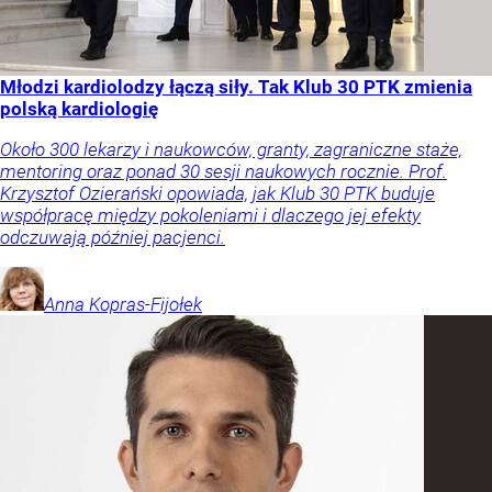
Młodzi kardiolodzy łączą siły. Tak Klub 30 PTK zmienia
polską kardiologię
Około 300 lekarzy i naukowców, granty, zagraniczne staże,
mentoring oraz ponad 30 sesji naukowych rocznie. Prof.
Krzysztof Ozierański opowiada, jak Klub 30 PTK buduje
współpracę między pokoleniami i dlaczego jej efekty
odczuwają później pacjenci.
Anna
Kopras-Fijołek