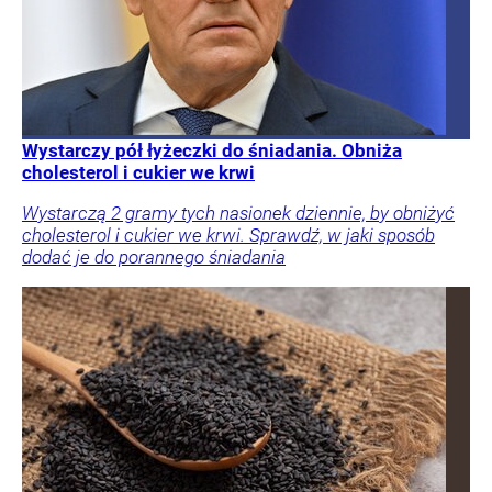
Wystarczy pół łyżeczki do śniadania. Obniża
cholesterol i cukier we krwi
Wystarczą 2 gramy tych nasionek dziennie, by obniżyć
cholesterol i cukier we krwi. Sprawdź, w jaki sposób
dodać je do porannego śniadania