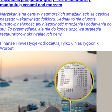
manipulują cenami nad morzem
Narzekanie na ceny w nadmorskich smażalniach są częścią
naszego wakacyjnego folkloru. Jednak to nie głupota
turystów, naiwność ani niezdolność mnożenia i dodawania do
stu. To przemyślana, ale nie do końca uczciwa strategia
restauratorów ukrywających ceny.
Finanse i inwestycje
Podróże
Kraj
Tylko u Nas
Tygodnik
Wprost