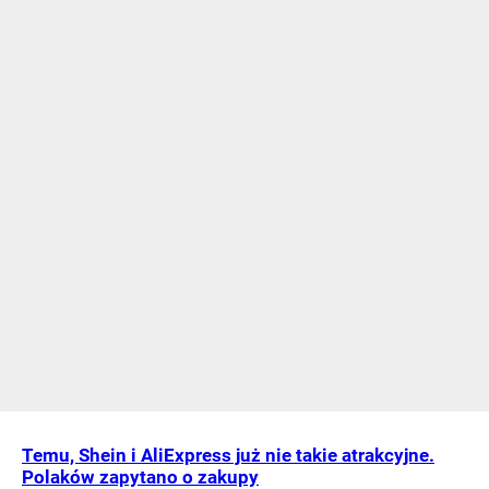
Temu, Shein i AliExpress już nie takie atrakcyjne.
Polaków zapytano o zakupy