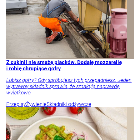
Z cukinii nie smażę placków. Dodaję mozzarellę
i robię chrupiące gofry
Lubisz gofry? Gdy spróbujesz tych przepadniesz. Jeden
wytrawny składnik sprawia, że smakują naprawdę
wyjątkowo.
Przepisy
Żywienie
Składniki odżywcze