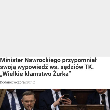
Minister Nawrockiego przypomniał
swoją wypowiedź ws. sędziów TK.
„Wielkie kłamstwo Żurka”
Dodano:
wczoraj
20:12