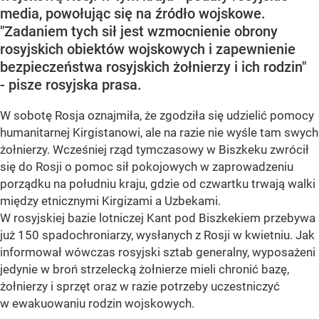
media, powołując się na źródło wojskowe.
"Zadaniem tych sił jest wzmocnienie obrony
rosyjskich obiektów wojskowych i zapewnienie
bezpieczeństwa rosyjskich żołnierzy i ich rodzin"
- pisze rosyjska prasa.
W sobotę Rosja oznajmiła, że zgodziła się udzielić pomocy
humanitarnej Kirgistanowi, ale na razie nie wyśle tam swych
żołnierzy. Wcześniej rząd tymczasowy w Biszkeku zwrócił
się do Rosji o pomoc sił pokojowych w zaprowadzeniu
porządku na południu kraju, gdzie od czwartku trwają walki
między etnicznymi Kirgizami a Uzbekami.
W rosyjskiej bazie lotniczej Kant pod Biszkekiem przebywa
już 150 spadochroniarzy, wysłanych z Rosji w kwietniu. Jak
informował wówczas rosyjski sztab generalny, wyposażeni
jedynie w broń strzelecką żołnierze mieli chronić bazę,
żołnierzy i sprzęt oraz w razie potrzeby uczestniczyć
w ewakuowaniu rodzin wojskowych.