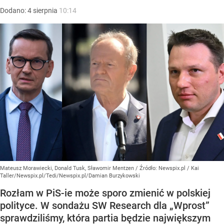
Dodano:
4
sierpnia
10:14
Mateusz Morawiecki, Donald Tusk, Sławomir Mentzen
/ Źródło:
Newspix.pl
/
Kai
Taller/Newspix.pl/Tedi/Newspix.pl/Damian Burzykowski
Rozłam w PiS-ie może sporo zmienić w polskiej
polityce. W sondażu SW Research dla „Wprost”
sprawdziliśmy, która partia będzie największym