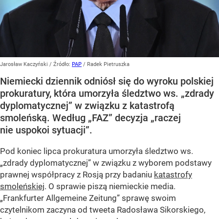
Jarosław Kaczyński
/ Źródło:
PAP
/
Radek Pietruszka
Niemiecki dziennik odniósł się do wyroku polskiej
prokuratury, która umorzyła śledztwo ws. „zdrady
dyplomatycznej” w związku z katastrofą
smoleńską. Według „FAZ” decyzja „raczej
nie uspokoi sytuacji”.
Pod koniec lipca prokuratura umorzyła śledztwo ws.
„zdrady dyplomatycznej” w związku z wyborem podstawy
prawnej współpracy z Rosją przy badaniu
katastrofy
smoleńskiej
. O sprawie piszą niemieckie media.
„Frankfurter Allgemeine Zeitung” sprawę swoim
czytelnikom zaczyna od tweeta Radosława Sikorskiego,