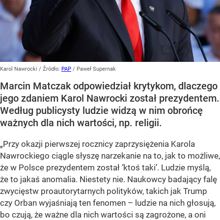
Karol Nawrocki
/ Źródło:
PAP
/
Paweł Supernak
Marcin Matczak odpowiedział krytykom, dlaczego
jego zdaniem Karol Nawrocki został prezydentem.
Według publicysty ludzie widzą w nim obrońcę
ważnych dla nich wartości, np. religii.
„Przy okazji pierwszej rocznicy zaprzysiężenia Karola
Nawrockiego ciągle słyszę narzekanie na to, jak to możliwe,
że w Polsce prezydentem został ‘ktoś taki’. Ludzie myślą,
że to jakaś anomalia. Niestety nie. Naukowcy badający falę
zwycięstw proautorytarnych polityków, takich jak Trump
czy Orban wyjaśniają ten fenomen – ludzie na nich głosują,
bo czują, że ważne dla nich wartości są zagrożone, a oni