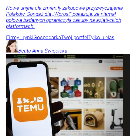
Nowe unijne cła zmieniły zakupowe przyzwyczajenia
Polaków. Sondaż dla „Wprost” pokazuje, że niemal
połowa badanych ograniczyła zakupy na azjatyckich
platformach.
Firmy i rynki
Gospodarka
Twój portfel
Tylko u Nas
Beata Anna
Święcicka