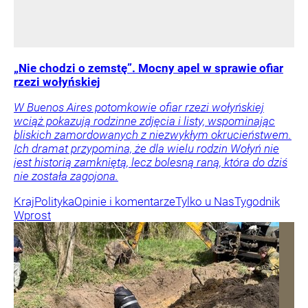
„Nie chodzi o zemstę”. Mocny apel w sprawie ofiar
rzezi wołyńskiej
W Buenos Aires potomkowie ofiar rzezi wołyńskiej
wciąż pokazują rodzinne zdjęcia i listy, wspominając
bliskich zamordowanych z niezwykłym okrucieństwem.
Ich dramat przypomina, że dla wielu rodzin Wołyń nie
jest historią zamkniętą, lecz bolesną raną, która do dziś
nie została zagojona.
Kraj
Polityka
Opinie i komentarze
Tylko u Nas
Tygodnik
Wprost