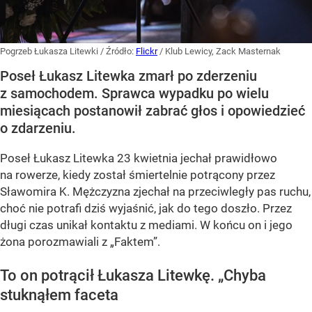
Pogrzeb Łukasza Litewki
/ Źródło:
Flickr
/
Klub Lewicy, Zack Masternak
Poseł Łukasz Litewka zmarł po zderzeniu
z samochodem. Sprawca wypadku po wielu
miesiącach postanowił zabrać głos i opowiedzieć
o zdarzeniu.
Poseł Łukasz Litewka 23 kwietnia jechał prawidłowo
na rowerze, kiedy został śmiertelnie potrącony przez
Sławomira K. Mężczyzna zjechał na przeciwległy pas ruchu,
choć nie potrafi dziś wyjaśnić, jak do tego doszło. Przez
długi czas unikał kontaktu z mediami. W końcu on i jego
żona porozmawiali z „Faktem”.
To on potrącił Łukasza Litewkę. „Chyba
stuknąłem faceta