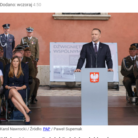
Dodano:
wczoraj
4:50
Karol Nawrocki
/ Źródło:
PAP
/
Paweł Supernak