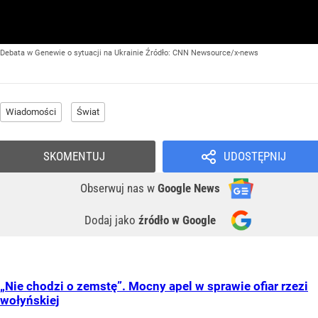
Debata w Genewie o sytuacji na Ukrainie
Źródło:
CNN Newsource/x-news
Wiadomości
Świat
SKOMENTUJ
UDOSTĘPNIJ
Obserwuj nas
w
Google News
Dodaj jako
źródło w Google
„Nie chodzi o zemstę”. Mocny apel w sprawie ofiar rzezi
wołyńskiej