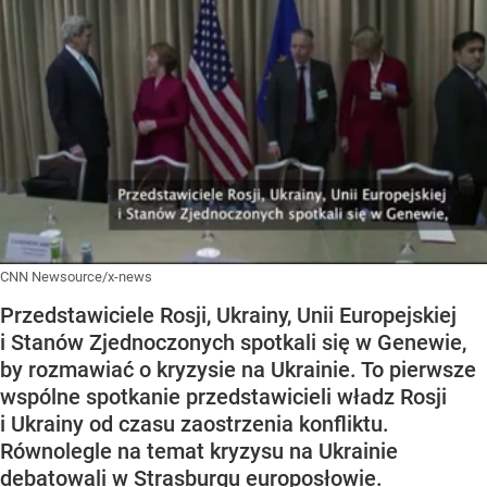
CNN Newsource/x-news
Przedstawiciele Rosji, Ukrainy, Unii Europejskiej
i Stanów Zjednoczonych spotkali się w Genewie,
by rozmawiać o kryzysie na Ukrainie. To pierwsze
wspólne spotkanie przedstawicieli władz Rosji
i Ukrainy od czasu zaostrzenia konfliktu.
Równolegle na temat kryzysu na Ukrainie
debatowali w Strasburgu europosłowie.