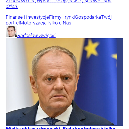
z sondażu dla „Wprost”. Decyzja w tej sprawie lada
dzień.
Finanse i inwestycje
Firmy i rynki
Gospodarka
Twój
portfel
Motoryzacja
Tylko u Nas
Radosław
Święcki
Wielka obława drogówki. Będą kontrolować tylko