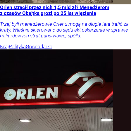
Orlen stracił przez nich 1,5 mld zł? Menedżerom
z czasów Obajtka grozi po 25 lat więzienia
Trzej byli menedżerowie Orlenu mogą na długie lata trafić za
kraty. Właśnie skierowano do sądu akt oskarżenia w sprawie
miliardowych strat państwowej spółki.
Kraj
Polityka
Gospodarka