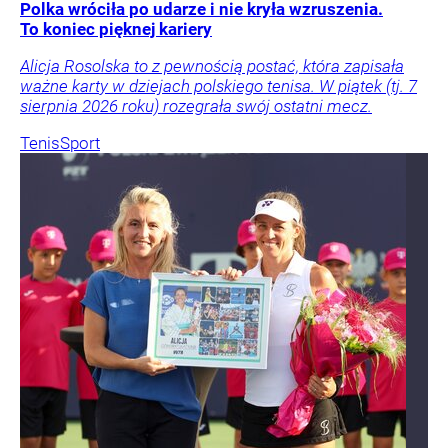
Polka wróciła po udarze i nie kryła wzruszenia.
To koniec pięknej kariery
Alicja Rosolska to z pewnością postać, która zapisała
ważne karty w dziejach polskiego tenisa. W piątek (tj. 7
sierpnia 2026 roku) rozegrała swój ostatni mecz.
Tenis
Sport