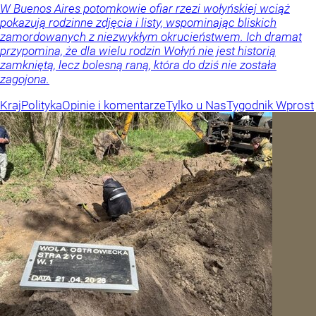
W Buenos Aires potomkowie ofiar rzezi wołyńskiej wciąż
pokazują rodzinne zdjęcia i listy, wspominając bliskich
zamordowanych z niezwykłym okrucieństwem. Ich dramat
przypomina, że dla wielu rodzin Wołyń nie jest historią
zamkniętą, lecz bolesną raną, która do dziś nie została
zagojona.
Kraj
Polityka
Opinie i komentarze
Tylko u Nas
Tygodnik Wprost