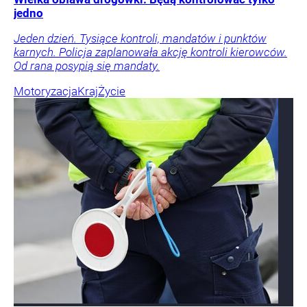
jedno
Jeden dzień. Tysiące kontroli, mandatów i punktów
karnych. Policja zaplanowała akcję kontroli kierowców.
Od rana posypią się mandaty.
Motoryzacja
Kraj
Życie