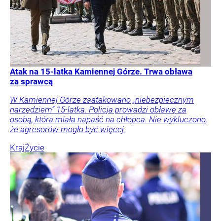
Atak na 15-latka Kamiennej Górze. Trwa obława
za sprawcą
W Kamiennej Górze zaatakowano „niebezpiecznym
narzędziem” 15-latka. Policja prowadzi obławę za
osobą, która miała napaść na chłopca. Nie wykluczono,
że agresorów mogło być więcej.
Kraj
Życie