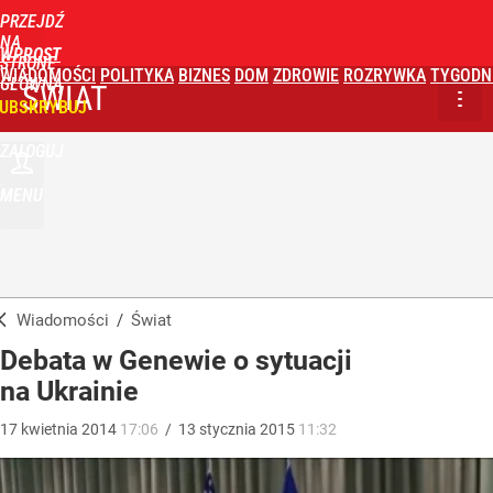
PRZEJDŹ
NA
WPROST
STRONĘ
WIADOMOŚCI
POLITYKA
BIZNES
DOM
ZDROWIE
ROZRYWKA
TYGODN
GŁÓWNĄ
ŚWIAT
UBSKRYBUJ
ZALOGUJ
MENU
Wiadomości
/
Świat
Debata w Genewie o sytuacji
na Ukrainie
17
kwietnia
2014
17:06
/
13
stycznia
2015
11:32