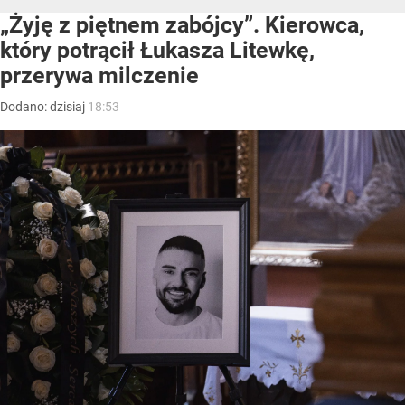
„Żyję z piętnem zabójcy”. Kierowca,
który potrącił Łukasza Litewkę,
przerywa milczenie
Dodano:
dzisiaj
18:53