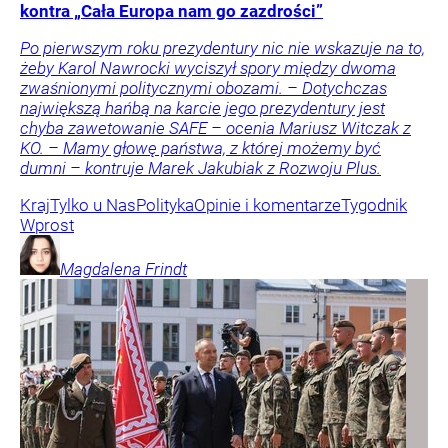
kontra „Cała Europa nam go zazdrości”
Po pierwszym roku prezydentury nic nie wskazuje na to,
żeby Karol Nawrocki wyciszył spory między dwoma
zwaśnionymi politycznymi obozami. – Dotychczas
największą hańbą na karcie jego prezydentury jest
chyba zawetowanie SAFE – ocenia Mariusz Witczak z
KO. – Mamy głowę państwa, z której możemy być
dumni – kontruje Marek Jakubiak z Rozwoju Plus.
Kraj
Tylko u Nas
Polityka
Opinie i komentarze
Tygodnik
Wprost
Magdalena
Frindt