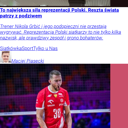
To największa siła reprezentacji Polski. Reszta świata
patrzy z podziwem
Trener Nikola Grbić i jego podopieczni nie przestają
wygrywać. Reprezentacja Polski siatkarzy to nie tylko kilka
nazwisk, ale prawdziwy zespół i grono bohaterów.
Siatkówka
Sport
Tylko u Nas
Maciej
Piasecki