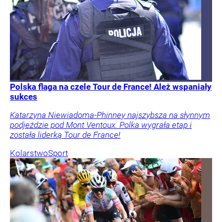
Polska flaga na czele Tour de France! Ależ wspaniały
sukces
Katarzyna Niewiadoma-Phinney najszybsza na słynnym
podjeździe pod Mont Ventoux. Polka wygrała etap i
została liderką Tour de France!
Kolarstwo
Sport