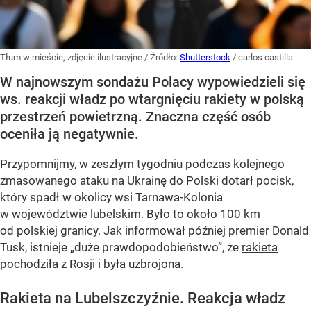
Tłum w mieście, zdjęcie ilustracyjne
/ Źródło:
Shutterstock
/
carlos castilla
W najnowszym sondażu Polacy wypowiedzieli się
ws. reakcji władz po wtargnięciu rakiety w polską
przestrzeń powietrzną. Znaczna część osób
oceniła ją negatywnie.
Przypomnijmy, w zeszłym tygodniu podczas kolejnego
zmasowanego ataku na Ukrainę do Polski dotarł pocisk,
który spadł w okolicy wsi Tarnawa-Kolonia
w województwie lubelskim. Było to około 100 km
od polskiej granicy. Jak informował później premier Donald
Tusk, istnieje
„duże prawdopodobieństwo”
, że
rakieta
pochodziła z
Rosji
i była uzbrojona.
Rakieta na Lubelszczyźnie. Reakcja władz