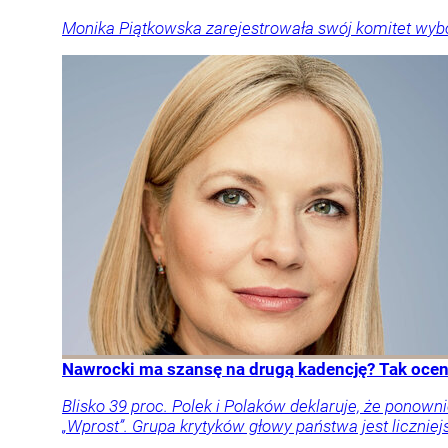
Monika Piątkowska zarejestrowała swój komitet wyb
Nawrocki ma szansę na drugą kadencję? Tak oceni
Blisko 39 proc. Polek i Polaków deklaruje, że pon
„Wprost”. Grupa krytyków głowy państwa jest liczniej