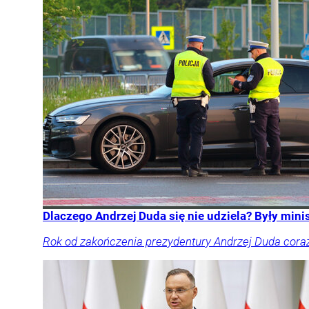
Dlaczego Andrzej Duda się nie udziela? Były mini
Rok od zakończenia prezydentury Andrzej Duda coraz r