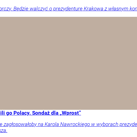
orczy. Będzie walczyć o prezydenturę Krakowa z własnym ko
li go Polacy. Sondaż dla „Wprost”
ownie zagłosowałoby na Karola Nawrockiego w wyborach prezy
sza.