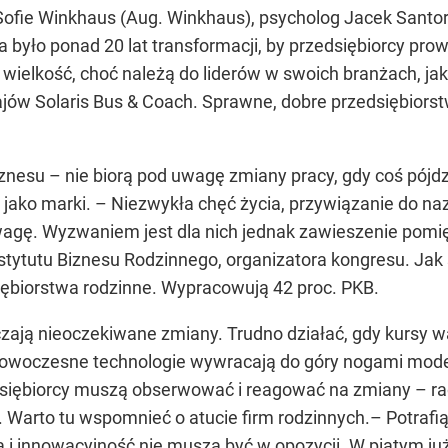
. Sofie Winkhaus (Aug. Winkhaus), psycholog Jacek Santor
a było ponad 20 lat transformacji, by przedsiębiorcy pro
o o wielkość, choć należą do liderów w swoich branżach,
jów Solaris Bus & Coach. Sprawne, dobre przedsiębiorst
iznesu – nie biorą pod uwagę zmiany pracy, gdy coś pójdzie
jako marki. – Niezwykła chęć życia, przywiązanie do n
gę. Wyzwaniem jest dla nich jednak zawieszenie pomię
ytutu Biznesu Rodzinnego, organizatora kongresu. Jak sz
iębiorstwa rodzinne. Wypracowują 42 proc. PKB.
czają nieoczekiwane zmiany. Trudno działać, gdy kursy
owoczesne technologie wywracają do góry nogami modele
siębiorcy muszą obserwować i reagować na zmiany – radz
 Warto tu wspomnieć o atucie firm rodzinnych.– Potraf
i innowacyjność nie muszą być w opozycji. W piątym już