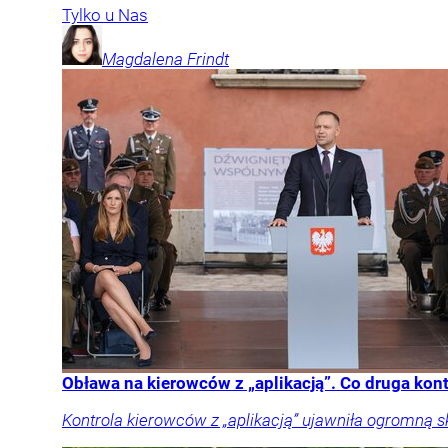
Tylko u Nas
Magdalena
Frindt
Obława na kierowców z „aplikacją”. Co druga kon
Kontrola kierowców z „aplikacją” ujawniła ogromną 