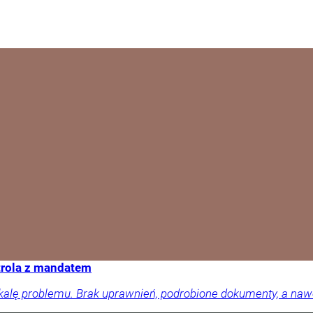
trola z mandatem
skalę problemu. Brak uprawnień, podrobione dokumenty, a na