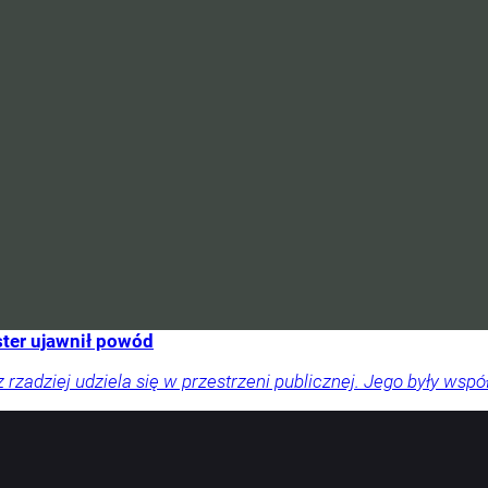
ster ujawnił powód
zadziej udziela się w przestrzeni publicznej. Jego były współ