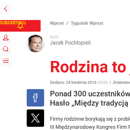
PRZEJDŹ
Udostępnij
0
Skomentuj
NA
WPROST
STRONĘ
GŁÓWNĄ
SUBSKRYBUJ
Wprost
/
Tygodnik Wprost
ZALOGUJ
Autor:
Jacek Pochłopień
SZUKAJ
MENU
Rodzina to 
Dodano:
24
kwietnia
2016
20:00
/
Zmienion
Ponad 300 uczestników
Hasło „Między tradycją 
Firmy rodzinne borykają się z prob
III Międzynarodowy Kongres Firm Ro