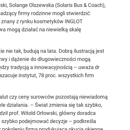
ski, Solange Olszewska (Solaris Bus & Coach),
wadzący firmy rodzinne mogli stwierdzić:
 jak znany z rynku kosmetyków INGLOT
wa mogą działać na niewielką skalę
 nie tak, budują na lata. Dobrą ilustracją jest
azwy i dążenie do długowieczności mogą
dzy tradycją a innowacyjnością – uważa dr
acuje instytut, 78 proc. wszystkich firm
 walut czy ceny surowców pozostają niewiadomą
 działania. – Świat zmienia się tak szybko,
ił prof. Witold Orłowski, główny doradca
ią szybko podejmować decyzje – podkreśla
 pokoleniu firmą produkującą okucia okienne