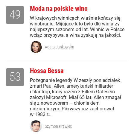
Moda na polskie wino
49
W krajowych winnicach właśnie kończy się
winobranie. Mijające lato było dla winiarzy
najlepszym sezonem od lat. Winnic w Polsce
wciąż przybywa, a wina zyskują na jakości.
Agata Jankowska
Hossa Bessa
53
Pożegnanie legendy W zeszły poniedziałek
zmarł Paul Allen, amerykański miliarder
i filantrop, który razem z Billem Gatesem
założył Microsoft. Miał 65 lat. Allen zmagał
się z nowotworem – chłoniakiem
nieziarniczym. Pierwszy raz zachorował
w 1983 r....
Szymon Krawiec