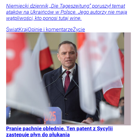
Niemiecki dziennik „Die Tageszeitung” poruszył temat
ataków na Ukraińców w Polsce. Jego autorzy nie mają
wątpliwości, kto ponosi tutaj winę.
Świat
Kraj
Opinie i komentarze
Życie
Pranie pachnie obłędnie. Ten patent z Sycylii
zastępuje płyn do płukania