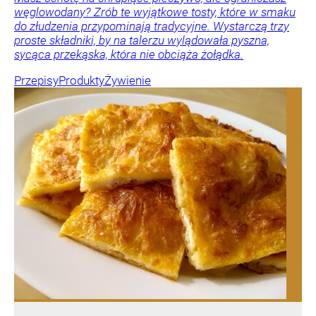
węglowodany? Zrób te wyjątkowe tosty, które w smaku
do złudzenia przypominają tradycyjne. Wystarczą trzy
proste składniki, by na talerzu wylądowała pyszna,
sycąca przekąska, która nie obciąża żołądka.
Przepisy
Produkty
Żywienie