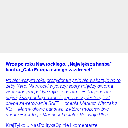
Wrze po roku Nawrockiego. „Największa hańba”
kontra „Cała Europa nam go zazdrości”
Po pierwszym roku prezydentury nic nie wskazuje na to,
żeby Karol Nawrocki wyciszył spory między dwoma
zwaśnionymi politycznymi obozami. – Dotychczas
największą hańbą na karcie jego prezydentury jest
chyba zawetowanie SAFE – ocenia Mariusz Witczak z
KO. – Mamy głowę państwa, z której możemy być
dumni – kontruje Marek Jakubiak z Rozwoju Plus.
Kraj
Tylko u Nas
Polityka
Opinie i komentarze