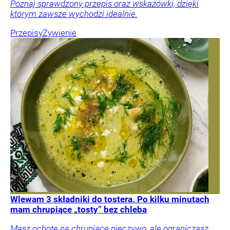
Poznaj sprawdzony przepis oraz wskazówki, dzięki
którym zawsze wychodzi idealnie.
Przepisy
Żywienie
Wlewam 3 składniki do tostera. Po kilku minutach
mam chrupiące „tosty” bez chleba
Masz ochotę na chrupiące pieczywo, ale ograniczasz