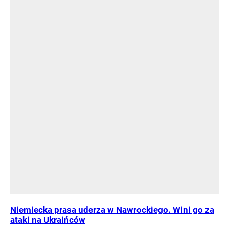
Niemiecka prasa uderza w Nawrockiego. Wini go za
ataki na Ukraińców