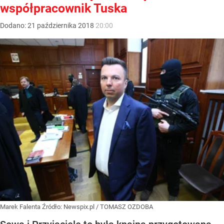
współpracownik Tuska
Dodano:
21
października
2018
20:00
Marek Falenta
Źródło:
Newspix.pl
/
TOMASZ OZDOBA