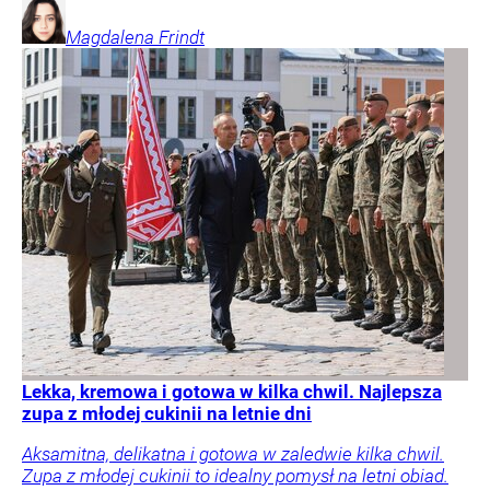
Magdalena
Frindt
Lekka, kremowa i gotowa w kilka chwil. Najlepsza
zupa z młodej cukinii na letnie dni
Aksamitna, delikatna i gotowa w zaledwie kilka chwil.
Zupa z młodej cukinii to idealny pomysł na letni obiad.