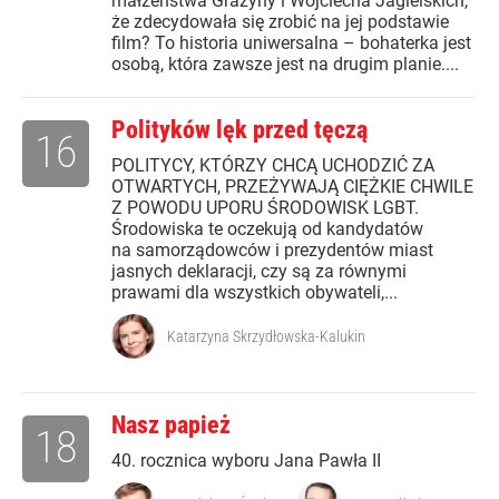
małżeństwa Grażyny i Wojciecha Jagielskich,
że zdecydowała się zrobić na jej podstawie
film? To historia uniwersalna – bohaterka jest
osobą, która zawsze jest na drugim planie....
Polityków lęk przed tęczą
16
POLITYCY, KTÓRZY CHCĄ UCHODZIĆ ZA
OTWARTYCH, PRZEŻYWAJĄ CIĘŻKIE CHWILE
Z POWODU UPORU ŚRODOWISK LGBT.
Środowiska te oczekują od kandydatów
na samorządowców i prezydentów miast
jasnych deklaracji, czy są za równymi
prawami dla wszystkich obywateli,...
Katarzyna Skrzydłowska-Kalukin
Nasz papież
18
40. rocznica wyboru Jana Pawła II