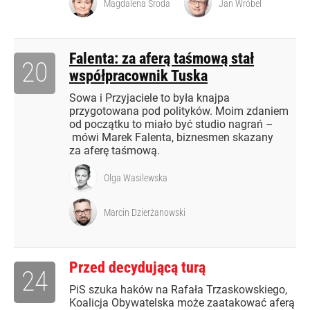
Magdalena Środa
Jan Wróbel
Falenta: za aferą taśmową stał
20
współpracownik Tuska
Sowa i Przyjaciele to była knajpa
przygotowana pod polityków. Moim zdaniem
od początku to miało być studio nagrań –
mówi Marek Falenta, biznesmen skazany
za aferę taśmową.
Olga Wasilewska
Marcin Dzierżanowski
Przed decydującą turą
24
PiS szuka haków na Rafała Trzaskowskiego,
Koalicja Obywatelska może zaatakować aferą