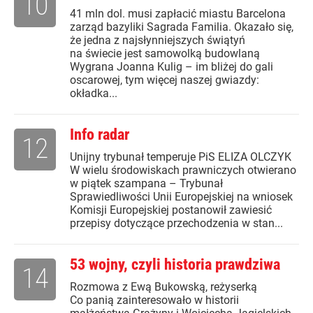
10
41 mln dol. musi zapłacić miastu Barcelona
zarząd bazyliki Sagrada Familia. Okazało się,
że jedna z najsłynniejszych świątyń
na świecie jest samowolką budowlaną
Wygrana Joanna Kulig – im bliżej do gali
oscarowej, tym więcej naszej gwiazdy:
okładka...
Info radar
12
Unijny trybunał temperuje PiS ELIZA OLCZYK
W wielu środowiskach prawniczych otwierano
w piątek szampana – Trybunał
Sprawiedliwości Unii Europejskiej na wniosek
Komisji Europejskiej postanowił zawiesić
przepisy dotyczące przechodzenia w stan...
53 wojny, czyli historia prawdziwa
14
Rozmowa z Ewą Bukowską, reżyserką
Co panią zainteresowało w historii