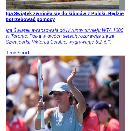
Iga Świątek zwróciła się do kibiców z Polski. Będzie
potrzebować pomocy
Iga Świątek awansowała do IV rundy turnieju WTA 1000
w Toronto. Polka w dwóch setach rozprawiła się ze
Szwajcarką Viktorija Golubic, wygrywając 6:2, 6:1.
Tenis
Sport