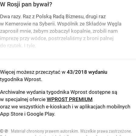
W Rosji pan bywał?
Dwa razy. Raz z Polską Radą Biznesu, drugi raz
w Kemerowie na Syberii. Wspólnik ze Składów Węgla
zaprosił mnie, żebym zobaczył kopalnie, zrobili nam
imprezę przy wódce, postrzelaliśmy z broni palnej
do rzutek. I tyle.
Więcej możesz przeczytać w
43/2018 wydaniu
tygodnika Wprost
.
Archiwalne wydania tygodnika Wprost dostępne są
w specjalnej ofercie
WPROST PREMIUM
oraz we wszystkich e-kioskach i w aplikacjach mobilnych
App Store
i
Google Play
.
© ℗
Materiał chroniony prawem autorskim. Wszelkie prawa zastrzeżone.