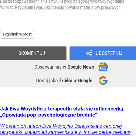
Dalsze rozpowszechnianie artykułu tylko za zgodą wydawcy tygodnika
Wprost.
Regulamin i warunki licencjonowania materiałów prasowych
.
Tygodnik Wprost
SKOMENTUJ
UDOSTĘPNIJ
Obserwuj nas
w
Google News
Dodaj jako
źródło w Google
Jak Ewa Woydyłło z terapeutki stała się influencerką.
„Opowiada pop-psychologiczne brednie”
W ostatnich latach Ewa Woydyłło-Osiatyńska z cenionej
terapeutki uzależnień zamieniła się w influencerkę, niekiedy