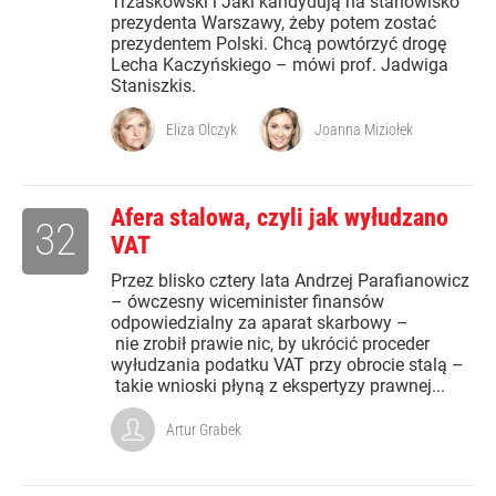
Trzaskowski i Jaki kandydują na stanowisko
prezydenta Warszawy, żeby potem zostać
prezydentem Polski. Chcą powtórzyć drogę
Lecha Kaczyńskiego – mówi prof. Jadwiga
Staniszkis.
Eliza Olczyk
Joanna Miziołek
Afera stalowa, czyli jak wyłudzano
32
VAT
Przez blisko cztery lata Andrzej Parafianowicz
– ówczesny wiceminister finansów
odpowiedzialny za aparat skarbowy –
nie zrobił prawie nic, by ukrócić proceder
wyłudzania podatku VAT przy obrocie stalą –
takie wnioski płyną z ekspertyzy prawnej...
Artur Grabek