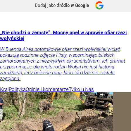
Dodaj jako
źródło w Google
„Nie chodzi o zemstę”. Mocny apel w sprawie ofiar rzezi
wołyńskiej
W Buenos Aires potomkowie ofiar rzezi wołyńskiej wciąż
pokazują rodzinne zdjęcia i listy, wspominając bliskich
zamordowanych z niezwykłym okrucieństwem. Ich dramat
przypomina, że dla wielu rodzin Wołyń nie jest historią
zamkniętą, lecz bolesną raną, która do dziś nie została
zagojona.
Kraj
Polityka
Opinie i komentarze
Tylko u Nas