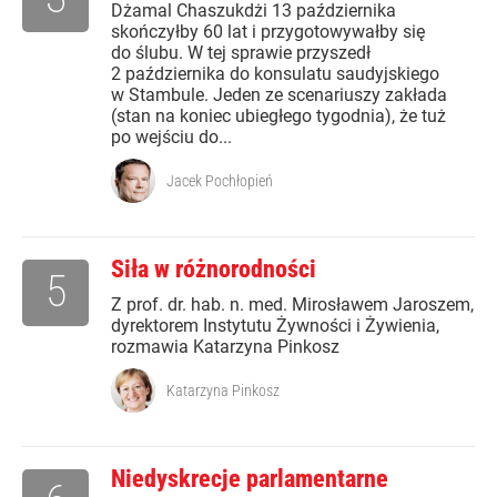
Dżamal Chaszukdżi 13 października
skończyłby 60 lat i przygotowywałby się
do ślubu. W tej sprawie przyszedł
2 października do konsulatu saudyjskiego
w Stambule. Jeden ze scenariuszy zakłada
(stan na koniec ubiegłego tygodnia), że tuż
po wejściu do...
Jacek Pochłopień
Siła w różnorodności
5
Z prof. dr. hab. n. med. Mirosławem Jaroszem,
dyrektorem Instytutu Żywności i Żywienia,
rozmawia Katarzyna Pinkosz
Katarzyna Pinkosz
Niedyskrecje parlamentarne