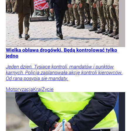
Wielka obława drogówki. Będą kontrolować tylko
jedno
Jeden dzień. Tysiące kontroli, mandatów i punktów
karnych. Policja zaplanowała akcję kontroli kierowców.
Od rana posypią się mandaty.
Motoryzacja
Kraj
Życie