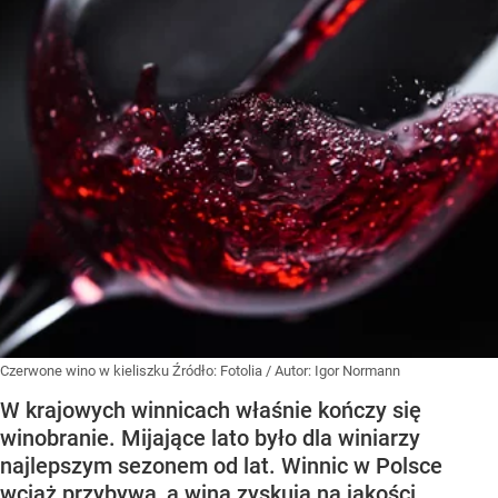
Czerwone wino w kieliszku
Źródło:
Fotolia
/
Autor: Igor Normann
W krajowych winnicach właśnie kończy się
winobranie. Mijające lato było dla winiarzy
najlepszym sezonem od lat. Winnic w Polsce
wciąż przybywa, a wina zyskują na jakości.