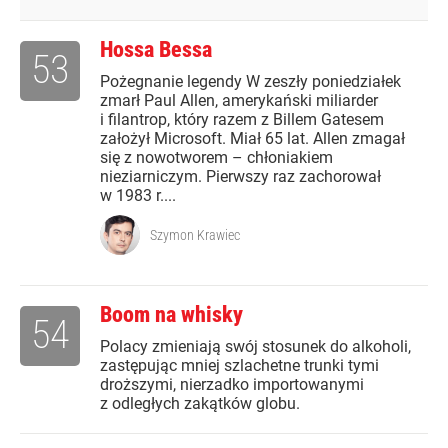
Hossa Bessa
53
Pożegnanie legendy W zeszły poniedziałek
zmarł Paul Allen, amerykański miliarder
i filantrop, który razem z Billem Gatesem
założył Microsoft. Miał 65 lat. Allen zmagał
się z nowotworem – chłoniakiem
nieziarniczym. Pierwszy raz zachorował
w 1983 r....
Szymon Krawiec
Boom na whisky
54
Polacy zmieniają swój stosunek do alkoholi,
zastępując mniej szlachetne trunki tymi
droższymi, nierzadko importowanymi
z odległych zakątków globu.