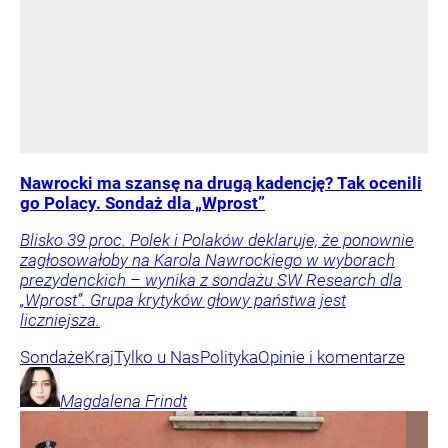
Nawrocki ma szansę na drugą kadencję? Tak ocenili
go Polacy. Sondaż dla „Wprost”
Blisko 39 proc. Polek i Polaków deklaruje, że ponownie
zagłosowałoby na Karola Nawrockiego w wyborach
prezydenckich – wynika z sondażu SW Research dla
„Wprost”. Grupa krytyków głowy państwa jest
liczniejsza.
Sondaże
Kraj
Tylko u Nas
Polityka
Opinie i komentarze
Magdalena
Frindt