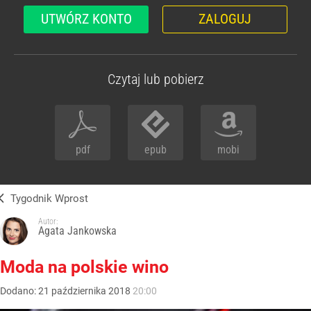
UTWÓRZ KONTO
ZALOGUJ
Czytaj lub pobierz
pdf
epub
mobi
Tygodnik Wprost
Autor:
Agata Jankowska
Moda na polskie wino
Dodano:
21
października
2018
20:00