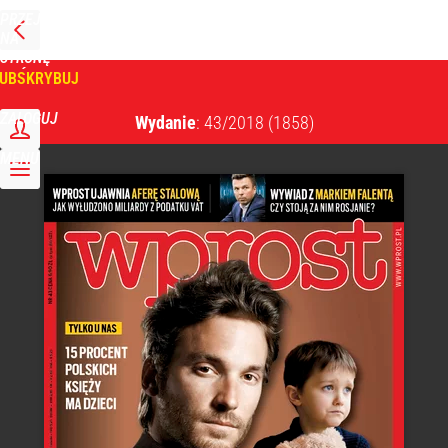
PRZEJDŹ
NA
WPROST
STRONĘ
GŁÓWNĄ
UBSKRYBUJ
Tygodnik Wprost
ZALOGUJ
Wydanie
: 43/2018
(1858)
MENU