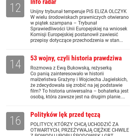
Info radar
12
Unijny trybunał temperuje PiS ELIZA OLCZYK
W wielu środowiskach prawniczych otwierano
w piątek szampana – Trybunał
Sprawiedliwości Unii Europejskiej na wniosek
Komisji Europejskiej postanowił zawiesić
przepisy dotyczące przechodzenia w stan...
53 wojny, czyli historia prawdziwa
14
Rozmowa z Ewą Bukowską, reżyserką
Co panią zainteresowało w historii
małżeństwa Grażyny i Wojciecha Jagielskich,
że zdecydowała się zrobić na jej podstawie
film? To historia uniwersalna – bohaterka jest
osobą, która zawsze jest na drugim planie....
Polityków lęk przed tęczą
16
POLITYCY, KTÓRZY CHCĄ UCHODZIĆ ZA
OTWARTYCH, PRZEŻYWAJĄ CIĘŻKIE CHWILE
Z POWODU UPORU ŚRODOWISK LGBT.