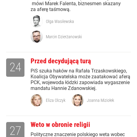
mówi Marek Falenta, biznesmen skazany
za aferę taśmową.
Olga Wasilewska
Marcin Dzierżanowski
Przed decydującą turą
24
PiS szuka haków na Rafała Trzaskowskiego,
Koalicja Obywatelska może zaatakować aferą
PCK, wojewoda łódzki zapowiada wygaszenie
mandatu Hannie Zdanowskiej.
Eliza Olczyk
Joanna Miziołek
Weto w obronie religii
27
Polityczne znaczenie polskiego weta wobec