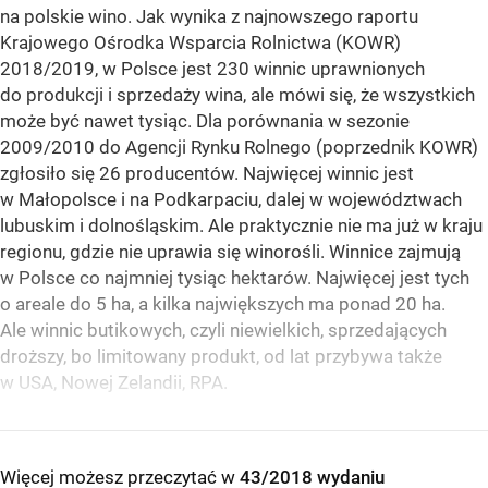
na polskie wino. Jak wynika z najnowszego raportu
Krajowego Ośrodka Wsparcia Rolnictwa (KOWR)
2018/2019, w Polsce jest 230 winnic uprawnionych
do produkcji i sprzedaży wina, ale mówi się, że wszystkich
może być nawet tysiąc. Dla porównania w sezonie
2009/2010 do Agencji Rynku Rolnego (poprzednik KOWR)
zgłosiło się 26 producentów. Najwięcej winnic jest
w Małopolsce i na Podkarpaciu, dalej w województwach
lubuskim i dolnośląskim. Ale praktycznie nie ma już w kraju
regionu, gdzie nie uprawia się winorośli. Winnice zajmują
w Polsce co najmniej tysiąc hektarów. Najwięcej jest tych
o areale do 5 ha, a kilka największych ma ponad 20 ha.
Ale winnic butikowych, czyli niewielkich, sprzedających
droższy, bo limitowany produkt, od lat przybywa także
w USA, Nowej Zelandii, RPA.
Więcej możesz przeczytać w
43/2018 wydaniu