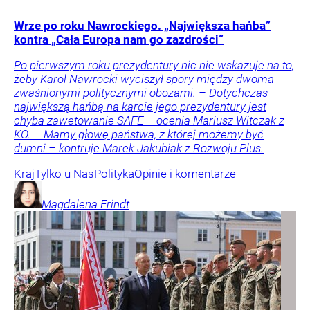
Wrze po roku Nawrockiego. „Największa hańba”
kontra „Cała Europa nam go zazdrości”
Po pierwszym roku prezydentury nic nie wskazuje na to,
żeby Karol Nawrocki wyciszył spory między dwoma
zwaśnionymi politycznymi obozami. – Dotychczas
największą hańbą na karcie jego prezydentury jest
chyba zawetowanie SAFE – ocenia Mariusz Witczak z
KO. – Mamy głowę państwa, z której możemy być
dumni – kontruje Marek Jakubiak z Rozwoju Plus.
Kraj
Tylko u Nas
Polityka
Opinie i komentarze
Magdalena
Frindt