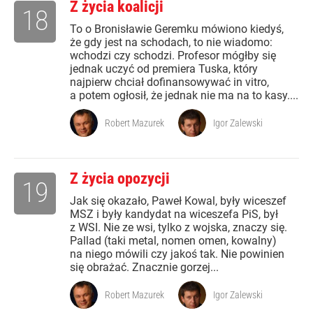
Z życia koalicji
18
To o Bronisławie Geremku mówiono kiedyś,
że gdy jest na schodach, to nie wiadomo:
wchodzi czy schodzi. Profesor mógłby się
jednak uczyć od premiera Tuska, który
najpierw chciał dofinansowywać in vitro,
a potem ogłosił, że jednak nie ma na to kasy....
Robert Mazurek
Igor Zalewski
Z życia opozycji
19
Jak się okazało, Paweł Kowal, były wiceszef
MSZ i były kandydat na wiceszefa PiS, był
z WSI. Nie ze wsi, tylko z wojska, znaczy się.
Pallad (taki metal, nomen omen, kowalny)
na niego mówili czy jakoś tak. Nie powinien
się obrażać. Znacznie gorzej...
Robert Mazurek
Igor Zalewski