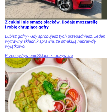
Z cukinii nie smażę placków. Dodaję mozzarellę
i robię chrupiące gofry
Lubisz gofry? Gdy spróbujesz tych przepadniesz. Jeden
wytrawny składnik sprawia, że smakują naprawdę
wyjątkowo.
Przepisy
Żywienie
Składniki odżywcze