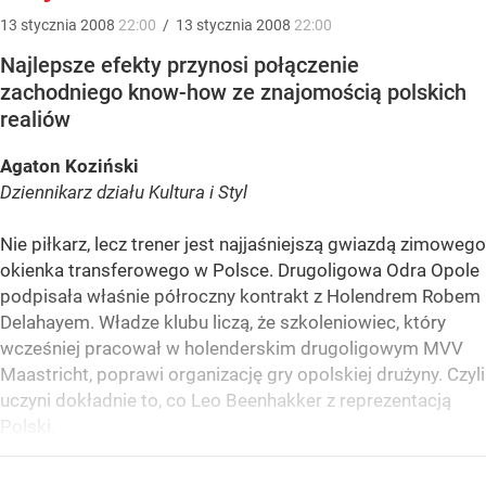
13
stycznia
2008
22:00
/
13
stycznia
2008
22:00
Najlepsze efekty przynosi połączenie
zachodniego know-how ze znajomością polskich
realiów
Agaton Koziński
Dziennikarz działu Kultura i Styl
Nie piłkarz, lecz trener jest najjaśniejszą gwiazdą zimowego
okienka transferowego w Polsce. Drugoligowa Odra Opole
podpisała właśnie półroczny kontrakt z Holendrem Robem
Delahayem. Władze klubu liczą, że szkoleniowiec, który
wcześniej pracował w holenderskim drugoligowym MVV
Maastricht, poprawi organizację gry opolskiej drużyny. Czyli
uczyni dokładnie to, co Leo Beenhakker z reprezentacją
Polski.