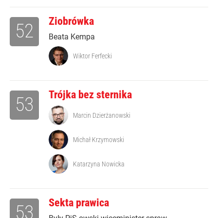
Ziobrówka
52
Beata Kempa
Wiktor Ferfecki
Trójka bez sternika
53
Marcin Dzierżanowski
Michał Krzymowski
Katarzyna Nowicka
Sekta prawica
53