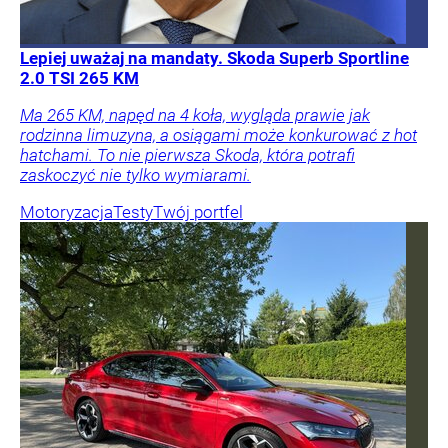
Lepiej uważaj na mandaty. Skoda Superb Sportline
2.0 TSI 265 KM
Ma 265 KM, napęd na 4 koła, wygląda prawie jak
rodzinna limuzyna, a osiągami może konkurować z hot
hatchami. To nie pierwsza Skoda, która potrafi
zaskoczyć nie tylko wymiarami.
Motoryzacja
Testy
Twój portfel