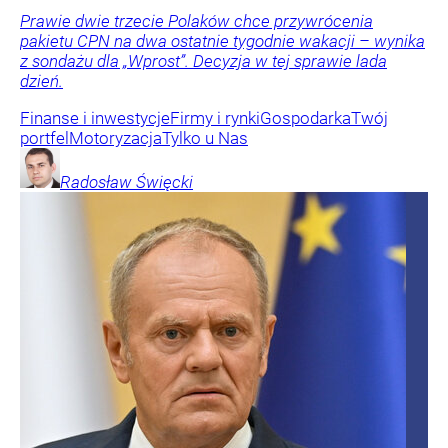
Prawie dwie trzecie Polaków chce przywrócenia
pakietu CPN na dwa ostatnie tygodnie wakacji – wynika
z sondażu dla „Wprost”. Decyzja w tej sprawie lada
dzień.
Finanse i inwestycje
Firmy i rynki
Gospodarka
Twój
portfel
Motoryzacja
Tylko u Nas
Radosław
Święcki