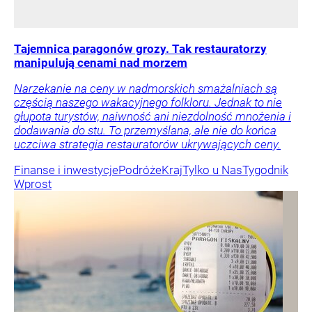
Tajemnica paragonów grozy. Tak restauratorzy
manipulują cenami nad morzem
Narzekanie na ceny w nadmorskich smażalniach są
częścią naszego wakacyjnego folkloru. Jednak to nie
głupota turystów, naiwność ani niezdolność mnożenia i
dodawania do stu. To przemyślana, ale nie do końca
uczciwa strategia restauratorów ukrywających ceny.
Finanse i inwestycje
Podróże
Kraj
Tylko u Nas
Tygodnik
Wprost