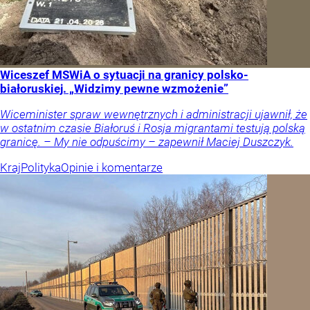
Wiceszef MSWiA o sytuacji na granicy polsko-
białoruskiej. „Widzimy pewne wzmożenie”
Wiceminister spraw wewnętrznych i administracji ujawnił, że
w ostatnim czasie Białoruś i Rosja migrantami testują polską
granicę. – My nie odpuścimy – zapewnił Maciej Duszczyk.
Kraj
Polityka
Opinie i komentarze