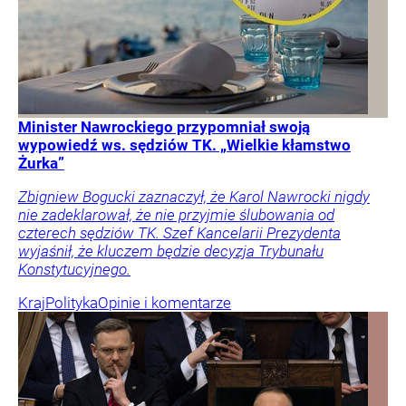
Minister Nawrockiego przypomniał swoją
wypowiedź ws. sędziów TK. „Wielkie kłamstwo
Żurka”
Zbigniew Bogucki zaznaczył, że Karol Nawrocki nigdy
nie zadeklarował, że nie przyjmie ślubowania od
czterech sędziów TK. Szef Kancelarii Prezydenta
wyjaśnił, że kluczem będzie decyzja Trybunału
Konstytucyjnego.
Kraj
Polityka
Opinie i komentarze