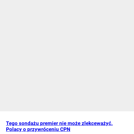
Tego sondażu premier nie może zlekceważyć.
Polacy o przywróceniu CPN