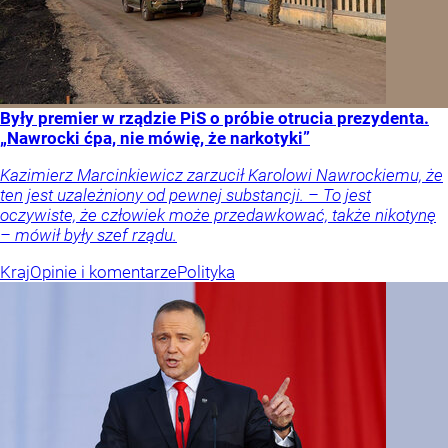
Były premier w rządzie PiS o próbie otrucia prezydenta.
„Nawrocki ćpa, nie mówię, że narkotyki”
Kazimierz Marcinkiewicz zarzucił Karolowi Nawrockiemu, że
ten jest uzależniony od pewnej substancji. – To jest
oczywiste, że człowiek może przedawkować, także nikotynę
– mówił były szef rządu.
Kraj
Opinie i komentarze
Polityka