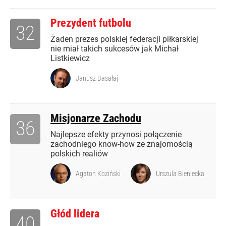
Prezydent futbolu
32
Żaden prezes polskiej federacji piłkarskiej
nie miał takich sukcesów jak Michał
Listkiewicz
Janusz Basałaj
Misjonarze Zachodu
36
Najlepsze efekty przynosi połączenie
zachodniego know-how ze znajomością
polskich realiów
Agaton Koziński
Urszula Bieniecka
Głód lidera
40