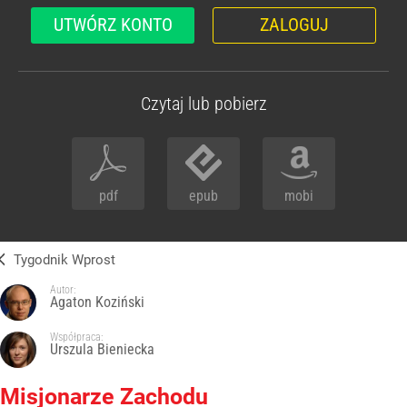
UTWÓRZ KONTO
ZALOGUJ
Czytaj lub pobierz
pdf
epub
mobi
Tygodnik Wprost
Autor:
Agaton Koziński
Współpraca:
Urszula Bieniecka
Misjonarze Zachodu