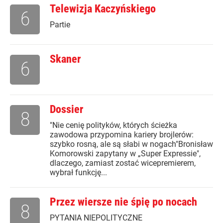
Telewizja Kaczyńskiego
6
Partie
Skaner
6
Dossier
8
"Nie cenię polityków, których ścieżka
zawodowa przypomina kariery brojlerów:
szybko rosną, ale są słabi w nogach"Bronisław
Komorowski zapytany w „Super Expressie",
dlaczego, zamiast zostać wicepremierem,
wybrał funkcję...
Przez wiersze nie śpię po nocach
8
PYTANIA NIEPOLITYCZNE