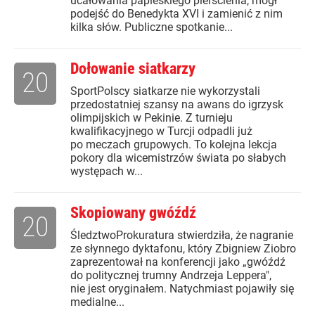
ucałowania papieskiego pierścienia, mógł
podejść do Benedykta XVI i zamienić z nim
kilka słów. Publiczne spotkanie...
Dołowanie siatkarzy
20
SportPolscy siatkarze nie wykorzystali
przedostatniej szansy na awans do igrzysk
olimpijskich w Pekinie. Z turnieju
kwalifikacyjnego w Turcji odpadli już
po meczach grupowych. To kolejna lekcja
pokory dla wicemistrzów świata po słabych
występach w...
Skopiowany gwóźdź
20
ŚledztwoProkuratura stwierdziła, że nagranie
ze słynnego dyktafonu, który Zbigniew Ziobro
zaprezentował na konferencji jako „gwóźdź
do politycznej trumny Andrzeja Leppera",
nie jest oryginałem. Natychmiast pojawiły się
medialne...