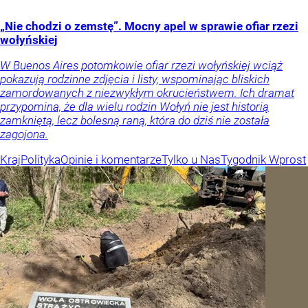
„Nie chodzi o zemstę”. Mocny apel w sprawie ofiar rzezi
wołyńskiej
W Buenos Aires potomkowie ofiar rzezi wołyńskiej wciąż
pokazują rodzinne zdjęcia i listy, wspominając bliskich
zamordowanych z niezwykłym okrucieństwem. Ich dramat
przypomina, że dla wielu rodzin Wołyń nie jest historią
zamkniętą, lecz bolesną raną, która do dziś nie została
zagojona.
Kraj
Polityka
Opinie i komentarze
Tylko u Nas
Tygodnik Wprost