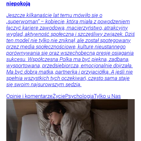
niepokoją
Jeszcze kilkanaście lat temu mówiło się o
„superwoman” – kobiecie, która miała z powodzeniem
łączyć karierę zawodową, macierzyństwo, atrakcyjny
wygląd, aktywność społeczną i szczęśliwy związek. Dziś
ten model nie tylko nie zniknął, ale został spotęgowany
przez media społecznościowe, kulturę nieustannego
porównywania się oraz wszechobecną presję osiągania
sukcesu. Współczesna Polka ma być piękna, zadbana,
wysportowana, przedsiębiorcza, emocjonalnie dojrzała.
Ma być dobrą matką, partnerką i przyjaciółką. A jeśli nie
spełnia wszystkich tych oczekiwań, często sama staje
się swoim najsurowszym sędzią.
Opinie i komentarze
Życie
Psychologia
Tylko u Nas