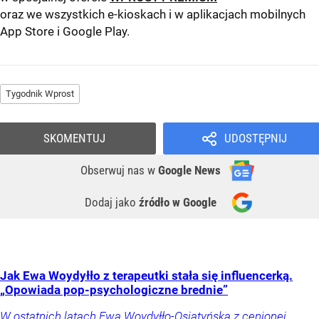
oraz we wszystkich e-kioskach i w aplikacjach mobilnych
App Store
i
Google Play
.
Tygodnik Wprost
SKOMENTUJ
UDOSTĘPNIJ
Obserwuj nas
w
Google News
Dodaj jako
źródło w Google
Jak Ewa Woydyłło z terapeutki stała się influencerką.
„Opowiada pop-psychologiczne brednie”
W ostatnich latach Ewa Woydyłło-Osiatyńska z cenionej