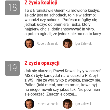
Z życia koalicji
18
To o Bronisławie Geremku mówiono kiedyś,
że gdy jest na schodach, to nie wiadomo:
wchodzi czy schodzi. Profesor mógłby się
jednak uczyć od premiera Tuska, który
najpierw chciał dofinansowywać in vitro,
a potem ogłosił, że jednak nie ma na to kasy....
Robert Mazurek
Igor Zalewski
Z życia opozycji
19
Jak się okazało, Paweł Kowal, były wiceszef
MSZ i były kandydat na wiceszefa PiS, był
z WSI. Nie ze wsi, tylko z wojska, znaczy się.
Pallad (taki metal, nomen omen, kowalny)
na niego mówili czy jakoś tak. Nie powinien
się obrażać. Znacznie gorzej...
Robert Mazurek
Igor Zalewski