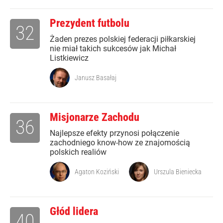
Prezydent futbolu
32
Żaden prezes polskiej federacji piłkarskiej
nie miał takich sukcesów jak Michał
Listkiewicz
Janusz Basałaj
Misjonarze Zachodu
36
Najlepsze efekty przynosi połączenie
zachodniego know-how ze znajomością
polskich realiów
Agaton Koziński
Urszula Bieniecka
Głód lidera
40