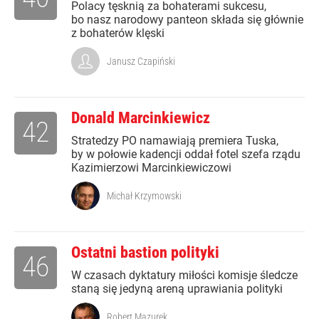
Polacy tęsknią za bohaterami sukcesu,
bo nasz narodowy panteon składa się głównie
z bohaterów klęski
Janusz Czapiński
Donald Marcinkiewicz
42
Stratedzy PO namawiają premiera Tuska,
by w połowie kadencji oddał fotel szefa rządu
Kazimierzowi Marcinkiewiczowi
Michał Krzymowski
Ostatni bastion polityki
46
W czasach dyktatury miłości komisje śledcze
staną się jedyną areną uprawiania polityki
Robert Mazurek