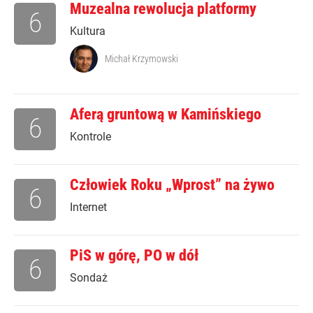
Muzealna rewolucja platformy
6
Kultura
Michał Krzymowski
Aferą gruntową w Kamińskiego
6
Kontrole
Człowiek Roku „Wprost” na żywo
6
Internet
PiS w górę, PO w dół
6
Sondaż