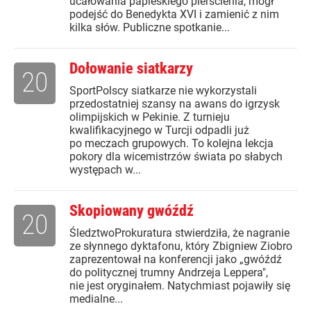
ucałowania papieskiego pierścienia, mógł
podejść do Benedykta XVI i zamienić z nim
kilka słów. Publiczne spotkanie...
Dołowanie siatkarzy
20
SportPolscy siatkarze nie wykorzystali
przedostatniej szansy na awans do igrzysk
olimpijskich w Pekinie. Z turnieju
kwalifikacyjnego w Turcji odpadli już
po meczach grupowych. To kolejna lekcja
pokory dla wicemistrzów świata po słabych
występach w...
Skopiowany gwóźdź
20
ŚledztwoProkuratura stwierdziła, że nagranie
ze słynnego dyktafonu, który Zbigniew Ziobro
zaprezentował na konferencji jako „gwóźdź
do politycznej trumny Andrzeja Leppera",
nie jest oryginałem. Natychmiast pojawiły się
medialne...