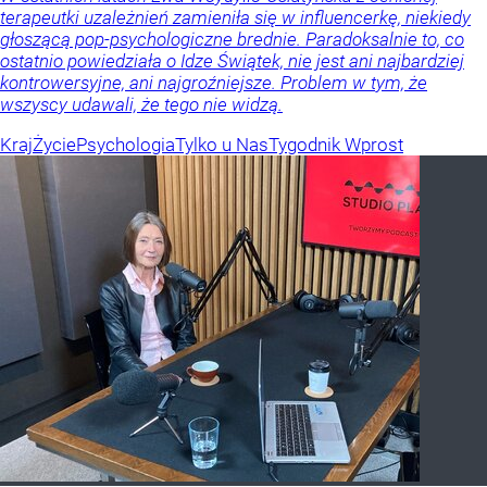
terapeutki uzależnień zamieniła się w influencerkę, niekiedy
głoszącą pop-psychologiczne brednie. Paradoksalnie to, co
ostatnio powiedziała o Idze Świątek, nie jest ani najbardziej
kontrowersyjne, ani najgroźniejsze. Problem w tym, że
wszyscy udawali, że tego nie widzą.
Kraj
Życie
Psychologia
Tylko u Nas
Tygodnik Wprost