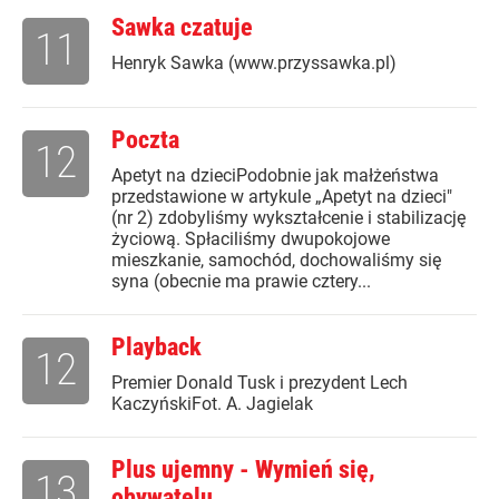
Sawka czatuje
11
Henryk Sawka (www.przyssawka.pl)
Poczta
12
Apetyt na dzieciPodobnie jak małżeństwa
przedstawione w artykule „Apetyt na dzieci"
(nr 2) zdobyliśmy wykształcenie i stabilizację
życiową. Spłaciliśmy dwupokojowe
mieszkanie, samochód, dochowaliśmy się
syna (obecnie ma prawie cztery...
Playback
12
Premier Donald Tusk i prezydent Lech
KaczyńskiFot. A. Jagielak
Plus ujemny - Wymień się,
13
obywatelu