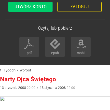
UTWÓRZ KONTO
ZALOGUJ
Czytaj lub pobierz
pdf
epub
mobi
Tygodnik Wprost
Narty Ojca Świętego
13
stycznia
2008
22:00
/
13
stycznia
2008
22:00