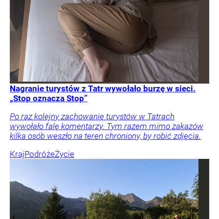
Nagranie turystów z Tatr wywołało burzę w sieci.
„Stop oznacza Stop”
Po raz kolejny zachowanie turystów w Tatrach
wywołało falę komentarzy. Tym razem mimo zakazów
kilka osób weszło na teren chroniony, by robić zdjęcia.
Kraj
Podróże
Życie