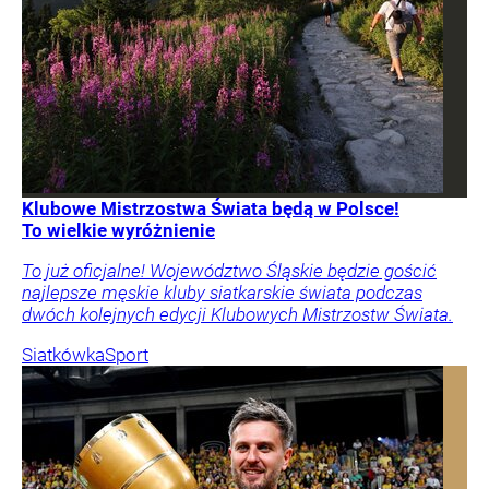
Klubowe Mistrzostwa Świata będą w Polsce!
To wielkie wyróżnienie
To już oficjalne! Województwo Śląskie będzie gościć
najlepsze męskie kluby siatkarskie świata podczas
dwóch kolejnych edycji Klubowych Mistrzostw Świata.
Siatkówka
Sport