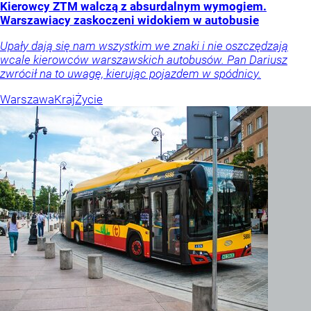
Kierowcy ZTM walczą z absurdalnym wymogiem.
Warszawiacy zaskoczeni widokiem w autobusie
Upały dają się nam wszystkim we znaki i nie oszczędzają
wcale kierowców warszawskich autobusów. Pan Dariusz
zwrócił na to uwagę, kierując pojazdem w spódnicy.
Warszawa
Kraj
Życie