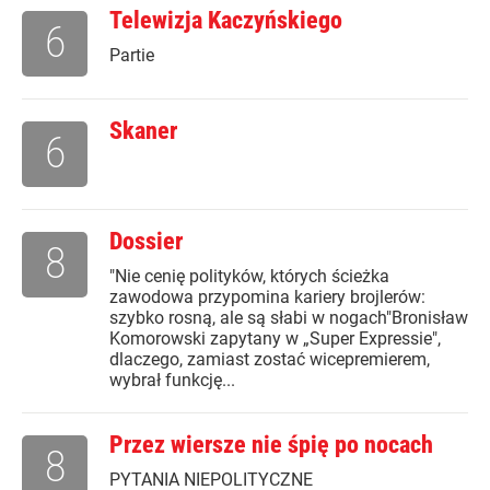
Telewizja Kaczyńskiego
6
Partie
Skaner
6
Dossier
8
"Nie cenię polityków, których ścieżka
zawodowa przypomina kariery brojlerów:
szybko rosną, ale są słabi w nogach"Bronisław
Komorowski zapytany w „Super Expressie",
dlaczego, zamiast zostać wicepremierem,
wybrał funkcję...
Przez wiersze nie śpię po nocach
8
PYTANIA NIEPOLITYCZNE