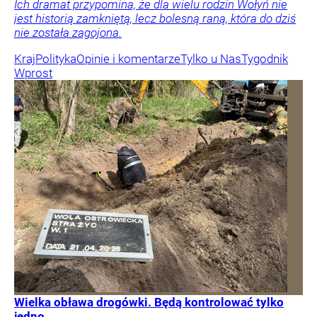
Ich dramat przypomina, że dla wielu rodzin Wołyń nie
jest historią zamkniętą, lecz bolesną raną, która do dziś
nie została zagojona.
Kraj
Polityka
Opinie i komentarze
Tylko u Nas
Tygodnik
Wprost
Wielka obława drogówki. Będą kontrolować tylko
jedno