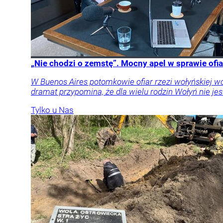
„Nie chodzi o zemstę”. Mocny apel w sprawie ofia
W Buenos Aires potomkowie ofiar rzezi wołyńskiej w
dramat przypomina, że dla wielu rodzin Wołyń nie jest
Tylko u Nas