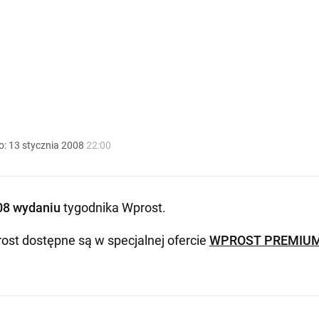
o:
13
stycznia
2008
22:00
08 wydaniu
tygodnika Wprost
.
ost dostępne są w specjalnej ofercie
WPROST PREMIU