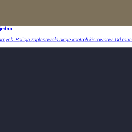
 jedno
arnych. Policja zaplanowała akcję kontroli kierowców. Od rana