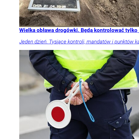
Wielka obława drogówki. Będą kontrolować tylko
Jeden dzień. Tysiące kontroli, mandatów i punktów k