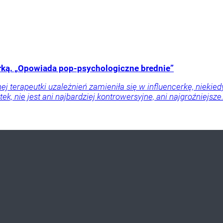
cerką. „Opowiada pop-psychologiczne brednie”
j terapeutki uzależnień zamieniła się w influencerkę, niekie
tek, nie jest ani najbardziej kontrowersyjne, ani najgroźniejs