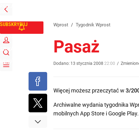
PRZEJDŹ
Udostępnij
0
Skomentuj
NA
WPROST
STRONĘ
GŁÓWNĄ
SUBSKRYBUJ
Wprost
/
Tygodnik Wprost
ZALOGUJ
Pasaż
SZUKAJ
MENU
Dodano:
13
stycznia
2008
22:00
/
Zmienion
Więcej możesz przeczytać w
3/20
Archiwalne wydania tygodnika Wpr
mobilnych
App Store
i
Google Play
.