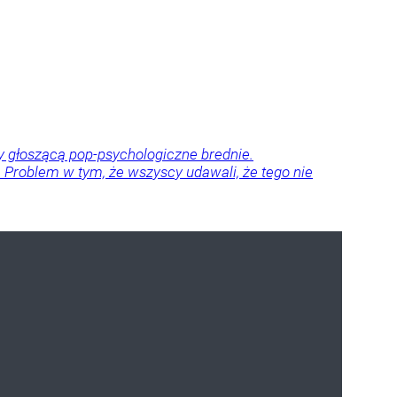
dy głoszącą pop-psychologiczne brednie.
ze. Problem w tym, że wszyscy udawali, że tego nie