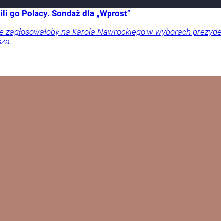
li go Polacy. Sondaż dla „Wprost”
ownie zagłosowałoby na Karola Nawrockiego w wyborach prezy
sza.