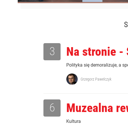
S
3
Na stronie -
Polityka się demoralizuje, a sp
Grzegorz Pawelczyk
6
Muzealna re
Kultura