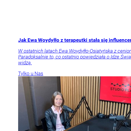
Jak Ewa Woydyłło z terapeutki stała się influen
W ostatnich latach Ewa Woydyłło-Osiatyńska z cenione
Paradoksalnie to, co ostatnio powiedziała o Idze Świą
widzą.
Tylko u Nas