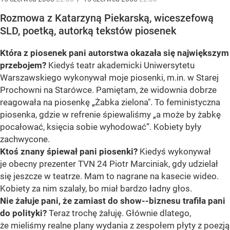
Rozmowa z Katarzyną Piekarską, wiceszefową
SLD, poetką, autorką tekstów piosenek
Która z piosenek pani autorstwa okazała się największym
przebojem?
Kiedyś teatr akademicki Uniwersytetu
Warszawskiego wykonywał moje piosenki, m.in. w Starej
Prochowni na Starówce. Pamiętam, że widownia dobrze
reagowała na piosenkę „Żabka zielona". To feministyczna
piosenka, gdzie w refrenie śpiewaliśmy „a może by żabkę
pocałować, księcia sobie wyhodować”. Kobiety były
zachwycone.
Ktoś znany śpiewał pani piosenki?
Kiedyś wykonywał
je obecny prezenter TVN 24 Piotr Marciniak, gdy udzielał
się jeszcze w teatrze. Mam to nagrane na kasecie wideo.
Kobiety za nim szalały, bo miał bardzo ładny głos.
Nie żałuje pani, że zamiast do show--biznesu trafiła pani
do polityki?
Teraz trochę żałuję. Głównie dlatego,
że mieliśmy realne plany wydania z zespołem płyty z poezją