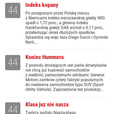
Indeks kopany
44
Po przegranym przez Polskę meczu
z Niemcami indeks warszawskiej giełdy WIG
spadł o 1,72 proc., a główny indeks
frankfurckiej giełdy DAX wzrósł o 0,17 proc.,
przełamując okres dłuższych spadków.
Sprawdza się więc teza Diego Garcii i Oyvinda
Norli,...
Koniec Hummera
44
Z powodu drożejących cen paliw Amerykanie
nie chcą już kupować samochodów
z wielkimi, paliwożernymi silnikami. General
Motors zamknie cztery fabryki popularnych
do niedawna samochodów typu SUV (Sport
Utility Vehicle). Zaprzestanie też produkcji...
Klasa juz nie nasza
44
Twórcy portalu Nasza-klasa,