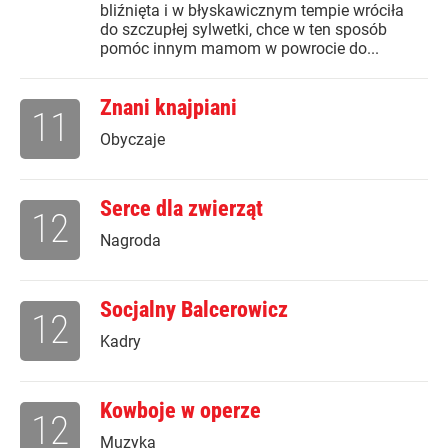
bliźnięta i w błyskawicznym tempie wróciła
do szczupłej sylwetki, chce w ten sposób
pomóc innym mamom w powrocie do...
Znani knajpiani
11
Obyczaje
Serce dla zwierząt
12
Nagroda
Socjalny Balcerowicz
12
Kadry
Kowboje w operze
12
Muzyka