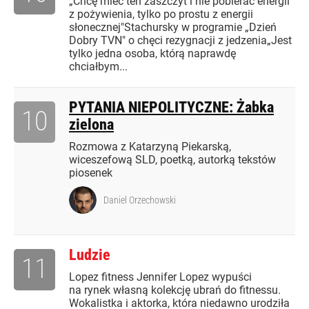
„Chcę mieć ten zaszczyt i nie pobierać energii
z pożywienia, tylko po prostu z energii
słonecznej"Stachursky w programie „Dzień
Dobry TVN" o chęci rezygnacji z jedzenia„Jest
tylko jedna osoba, którą naprawdę
chciałbym...
PYTANIA NIEPOLITYCZNE: Żabka
10
zielona
Rozmowa z Katarzyną Piekarską,
wiceszefową SLD, poetką, autorką tekstów
piosenek
Daniel Orzechowski
Ludzie
11
Lopez fitness Jennifer Lopez wypuści
na rynek własną kolekcję ubrań do fitnessu.
Wokalistka i aktorka, która niedawno urodziła