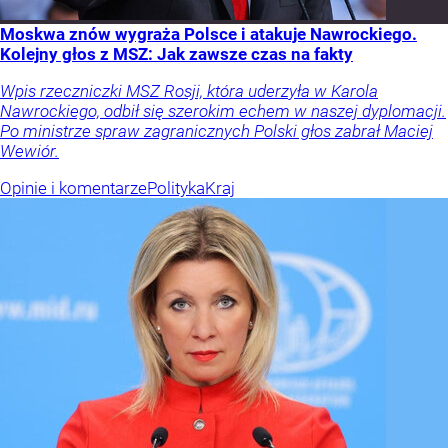
Moskwa znów wygraża Polsce i atakuje Nawrockiego.
Kolejny głos z MSZ: Jak zawsze czas na fakty
Wpis rzeczniczki MSZ Rosji, która uderzyła w Karola
Nawrockiego, odbił się szerokim echem w naszej dyplomacji.
Po ministrze spraw zagranicznych Polski głos zabrał Maciej
Wewiór.
Opinie i komentarze
Polityka
Kraj