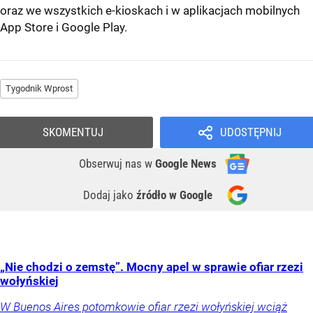
oraz we wszystkich e-kioskach i w aplikacjach mobilnych
App Store
i
Google Play
.
Tygodnik Wprost
SKOMENTUJ
UDOSTĘPNIJ
Obserwuj nas
w
Google News
Dodaj jako
źródło w Google
„Nie chodzi o zemstę”. Mocny apel w sprawie ofiar rzezi
wołyńskiej
W Buenos Aires potomkowie ofiar rzezi wołyńskiej wciąż