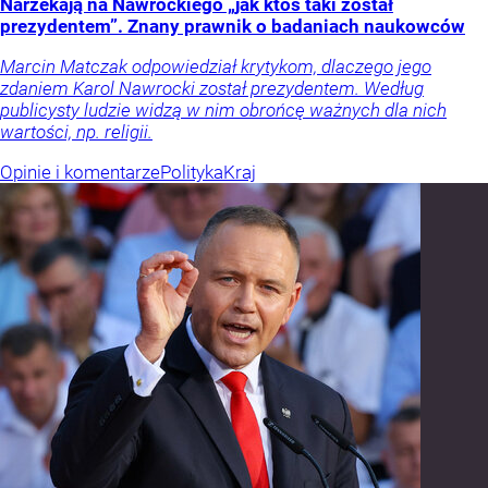
Narzekają na Nawrockiego „jak ktoś taki został
prezydentem”. Znany prawnik o badaniach naukowców
Marcin Matczak odpowiedział krytykom, dlaczego jego
zdaniem Karol Nawrocki został prezydentem. Według
publicysty ludzie widzą w nim obrońcę ważnych dla nich
wartości, np. religii.
Opinie i komentarze
Polityka
Kraj