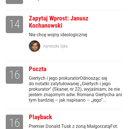
Zapytaj Wprost: Janusz
14
Kochanowski
Nie chcę wojny ideologicznej
Agnieszka Sijka
Poczta
16
Giertych i jego prokuratorOdnosząc się
do notatki zatytułowanej „Giertych i jego
prokurator" (Skaner, nr 22), wyjaśniam, że nie
jestem znajomym adw. Romana Giertycha ani
tym bardziej – jak napisano – „jego”...
Playback
16
Premier Donald Tusk z żoną MałgorzatąFot.