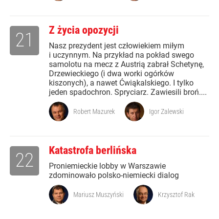
Z życia opozycji
21
Nasz prezydent jest człowiekiem miłym
i uczynnym. Na przykład na pokład swego
samolotu na mecz z Austrią zabrał Schetynę,
Drzewieckiego (i dwa worki ogórków
kiszonych), a nawet Ćwiąkalskiego. I tylko
jeden spadochron. Spryciarz. Zawiesili broń....
Robert Mazurek
Igor Zalewski
Katastrofa berlińska
22
Proniemieckie lobby w Warszawie
zdominowało polsko-niemiecki dialog
Mariusz Muszyński
Krzysztof Rak