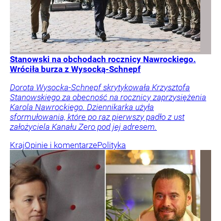
Stanowski na obchodach rocznicy Nawrockiego.
Wróciła burza z Wysocką-Schnepf
Dorota Wysocka-Schnepf skrytykowała Krzysztofa
Stanowskiego za obecność na rocznicy zaprzysiężenia
Karola Nawrockiego. Dziennikarka użyła
sformułowania, które po raz pierwszy padło z ust
założyciela Kanału Zero pod jej adresem.
Kraj
Opinie i komentarze
Polityka