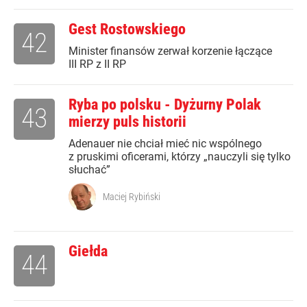
Gest Rostowskiego
42
Minister finansów zerwał korzenie łączące
III RP z II RP
Ryba po polsku - Dyżurny Polak
43
mierzy puls historii
Adenauer nie chciał mieć nic wspólnego
z pruskimi oficerami, którzy „nauczyli się tylko
słuchać”
Maciej Rybiński
Giełda
44