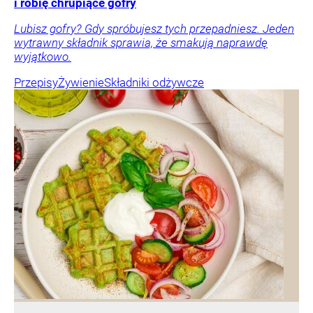
i robię chrupiące gofry
Lubisz gofry? Gdy spróbujesz tych przepadniesz. Jeden
wytrawny składnik sprawia, że smakują naprawdę
wyjątkowo.
Przepisy
Żywienie
Składniki odżywcze