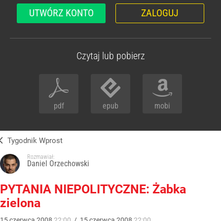
UTWÓRZ KONTO
ZALOGUJ
Czytaj lub pobierz
pdf
epub
mobi
Tygodnik Wprost
Rozmawiał:
Daniel Orzechowski
PYTANIA NIEPOLITYCZNE: Żabka
zielona
15
czerwca
2008
22:00
/
15
czerwca
2008
22:00