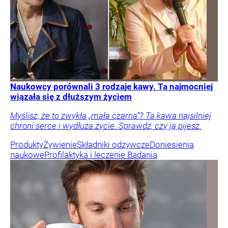
Naukowcy porównali 3 rodzaje kawy. Ta najmocniej
wiązała się z dłuższym życiem
Myślisz, że to zwykła „mała czarna”? Ta kawa najsilniej
chroni serce i wydłuża życie. Sprawdź, czy ją pijesz.
Produkty
Żywienie
Składniki odżywcze
Doniesienia
naukowe
Profilaktyka i leczenie
Badania