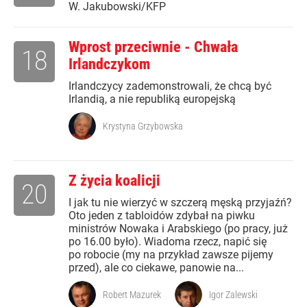
W. Jakubowski/KFP
Wprost przeciwnie - Chwała
18
Irlandczykom
Irlandczycy zademonstrowali, że chcą być
Irlandią, a nie republiką europejską
Krystyna Grzybowska
Z życia koalicji
20
I jak tu nie wierzyć w szczerą męską przyjaźń?
Oto jeden z tabloidów zdybał na piwku
ministrów Nowaka i Arabskiego (po pracy, już
po 16.00 było). Wiadoma rzecz, napić się
po robocie (my na przykład zawsze pijemy
przed), ale co ciekawe, panowie na...
Robert Mazurek
Igor Zalewski