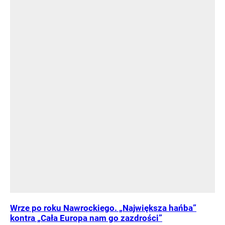
Wrze po roku Nawrockiego. „Największa hańba”
kontra „Cała Europa nam go zazdrości”