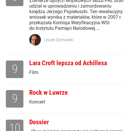
Żołnierze tajnych wojskowych służb PRL brali
udział w uprowadzeniu i zamordowaniu
księdza Jerzego Popiełuszki. Ten rewelacyjny
wniosek wynika z materiałów, które w 2007 r.
przekazała Komisja Weryfikacyjna WSI
do Instytutu Pamięci Narodowej....
Leszek Szymowski
Lara Croft lepsza od Achillesa
9
Film
Rock w Luwrze
9
Koncert
Dossier
10