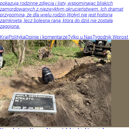
pokazują rodzinne zdjęcia i listy, wspominając bliskich
zamordowanych z niezwykłym okrucieństwem. Ich dramat
przypomina, że dla wielu rodzin Wołyń nie jest historią
zamkniętą, lecz bolesną raną, która do dziś nie została
zagojona.
Kraj
Polityka
Opinie i komentarze
Tylko u Nas
Tygodnik Wprost