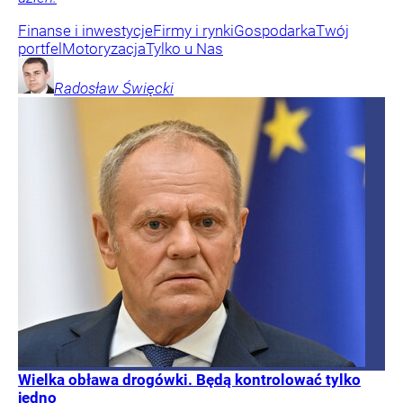
Finanse i inwestycje
Firmy i rynki
Gospodarka
Twój
portfel
Motoryzacja
Tylko u Nas
Radosław
Święcki
Wielka obława drogówki. Będą kontrolować tylko
jedno