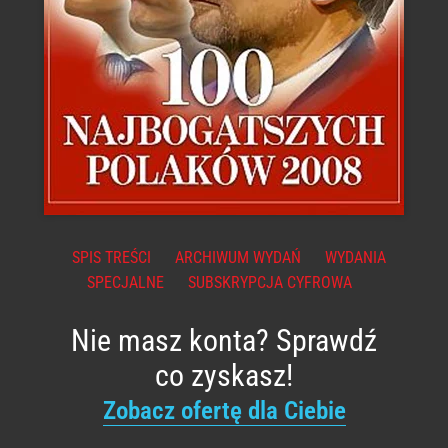
SPIS TREŚCI
ARCHIWUM WYDAŃ
WYDANIA
SPECJALNE
SUBSKRYPCJA CYFROWA
Nie masz konta? Sprawdź
co zyskasz!
Zobacz ofertę dla Ciebie