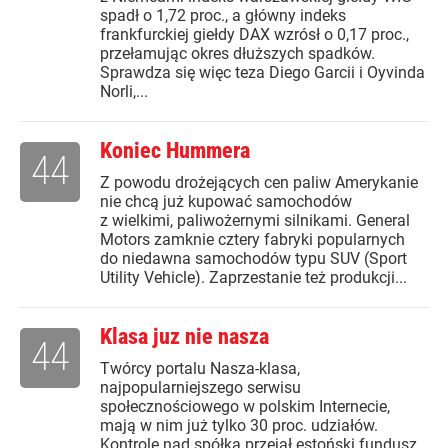
spadł o 1,72 proc., a główny indeks
frankfurckiej giełdy DAX wzrósł o 0,17 proc.,
przełamując okres dłuższych spadków.
Sprawdza się więc teza Diego Garcii i Oyvinda
Norli,...
Koniec Hummera
44
Z powodu drożejących cen paliw Amerykanie
nie chcą już kupować samochodów
z wielkimi, paliwożernymi silnikami. General
Motors zamknie cztery fabryki popularnych
do niedawna samochodów typu SUV (Sport
Utility Vehicle). Zaprzestanie też produkcji...
Klasa juz nie nasza
44
Twórcy portalu Nasza-klasa,
najpopularniejszego serwisu
społecznościowego w polskim Internecie,
mają w nim już tylko 30 proc. udziałów.
Kontrolę nad spółką przejął estoński fundusz