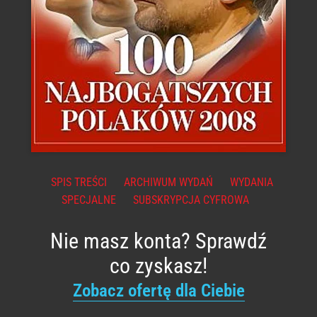
SPIS TREŚCI
ARCHIWUM WYDAŃ
WYDANIA
SPECJALNE
SUBSKRYPCJA CYFROWA
Nie masz konta? Sprawdź
co zyskasz!
Zobacz ofertę dla Ciebie