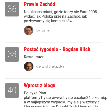
Prawie Zachód
36
Na ulicach miast, gdzie toczy się Euro 2008,
widać, jak Polska prze na Zachód, jak
pozbywamy się kompleksów
Igor Janke
Postać tygodnia - Bogdan Klich
38
Restaurator
Krzysztof Grzegrzółka
Wprost z blogu
40
Polityka Plan
platformyTrysterowww.trystero.salon24.plkłamią,
a w najlepszym wypadku mylą się wszyscy ci,
którzy uważają, że Donald Tusk i jego partia