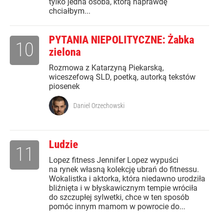
tylko jedna osoba, którą naprawdę
chciałbym...
PYTANIA NIEPOLITYCZNE: Żabka
10
zielona
Rozmowa z Katarzyną Piekarską,
wiceszefową SLD, poetką, autorką tekstów
piosenek
Daniel Orzechowski
Ludzie
11
Lopez fitness Jennifer Lopez wypuści
na rynek własną kolekcję ubrań do fitnessu.
Wokalistka i aktorka, która niedawno urodziła
bliźnięta i w błyskawicznym tempie wróciła
do szczupłej sylwetki, chce w ten sposób
pomóc innym mamom w powrocie do...