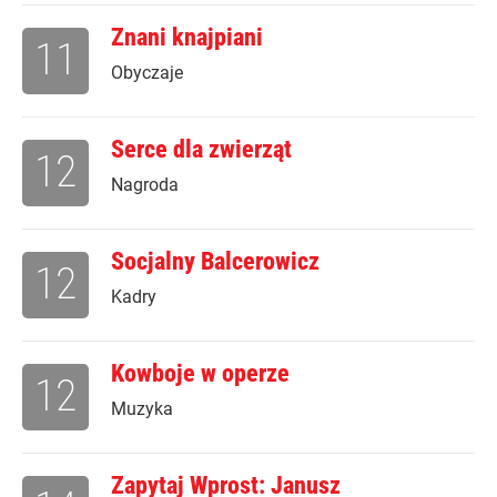
Znani knajpiani
11
Obyczaje
Serce dla zwierząt
12
Nagroda
Socjalny Balcerowicz
12
Kadry
Kowboje w operze
12
Muzyka
Zapytaj Wprost: Janusz