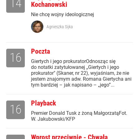
14
Kochanowski
Nie chcę wojny ideologicznej
Agnieszka Sijka
Poczta
16
Giertych i jego prokuratorOdnosząc się
do notatki zatytułowanej „Giertych i jego
prokurator" (Skaner, nr 22), wyjaśniam, że nie
jestem znajomym adw. Romana Giertycha ani
tym bardziej – jak napisano – „jego”...
Playback
16
Premier Donald Tusk z żoną MałgorzatąFot.
W. Jakubowski/KFP
Wprost przeciwnie - Chwała