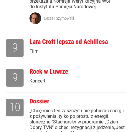
przekazała Komisja Weryfikacyjna WSI
do Instytutu Pamięci Narodowej....
Leszek Szymowski
Lara Croft lepsza od Achillesa
9
Film
Rock w Luwrze
9
Koncert
Dossier
10
„Chcę mieć ten zaszczyt i nie pobierać energii
z pożywienia, tylko po prostu z energii
słonecznej"Stachursky w programie „Dzień
Dobry TVN" o chęci rezygnacji z jedzenia„Jest