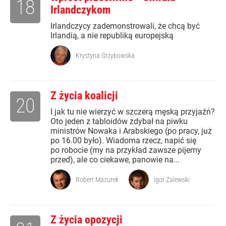
18
Irlandczykom
Irlandczycy zademonstrowali, że chcą być
Irlandią, a nie republiką europejską
Krystyna Grzybowska
Z życia koalicji
20
I jak tu nie wierzyć w szczerą męską przyjaźń?
Oto jeden z tabloidów zdybał na piwku
ministrów Nowaka i Arabskiego (po pracy, już
po 16.00 było). Wiadoma rzecz, napić się
po robocie (my na przykład zawsze pijemy
przed), ale co ciekawe, panowie na...
Robert Mazurek
Igor Zalewski
Z życia opozycji