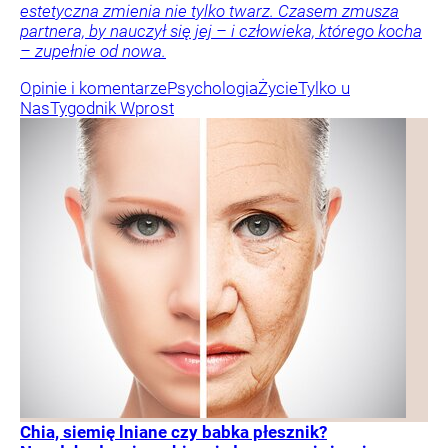
estetyczna zmienia nie tylko twarz. Czasem zmusza
partnera, by nauczył się jej – i człowieka, którego kocha
– zupełnie od nowa.
Opinie i komentarze
Psychologia
Życie
Tylko u
Nas
Tygodnik Wprost
Chia, siemię lniane czy babka płesznik?