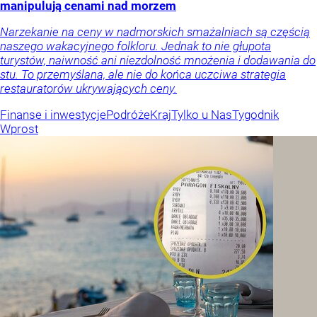
manipulują cenami nad morzem
Narzekanie na ceny w nadmorskich smażalniach są częścią
naszego wakacyjnego folkloru. Jednak to nie głupota
turystów, naiwność ani niezdolność mnożenia i dodawania do
stu. To przemyślana, ale nie do końca uczciwa strategia
restauratorów ukrywających ceny.
Finanse i inwestycje
Podróże
Kraj
Tylko u Nas
Tygodnik
Wprost