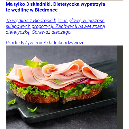
Ma tylko 3 składniki. Dietetyczka wypatrzyła
tę wędlinę w Biedronce
Ta wędlina z Biedronki bije na głowę większość
sklepowych propozycji. Zachwycił nawet znaną
dietetyczkę. Sprawdź dlaczego.
Produkty
Żywienie
Składniki odżywcze