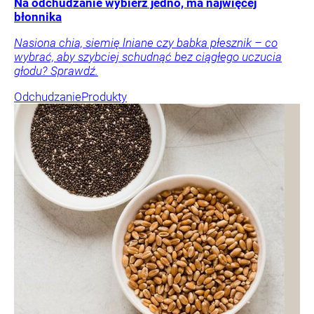
Na odchudzanie wybierz jedno, ma najwięcej
błonnika
Nasiona chia, siemię lniane czy babka płesznik – co
wybrać, aby szybciej schudnąć bez ciągłego uczucia
głodu? Sprawdź.
Odchudzanie
Produkty