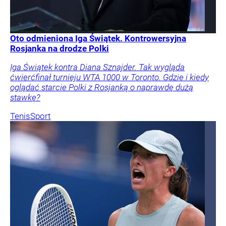
Oto odmieniona Iga Świątek. Kontrowersyjna
Rosjanka na drodze Polki
Iga Świątek kontra Diana Sznajder. Tak wygląda
ćwierćfinał turnieju WTA 1000 w Toronto. Gdzie i kiedy
oglądać starcie Polki z Rosjanką o naprawdę dużą
stawkę?
Tenis
Sport