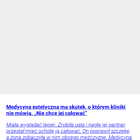
Medycyna estetyczna ma skutek, o którym kliniki
nie mówią. „Nie chcę jej całować”
Miała wyglądać lepiej. Zrobiła usta i nagle jej partner
przestał mieć ochotę ją całować. On poprawił szczękę,
a żona zobaczyła w nim obcego mężczyznę. Medycyna