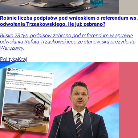
Rośnie liczba podpisów pod wnioskiem o referendum ws.
odwołania Trzaskowskiego. Ile już zebrano?
Blisko 28 tys. podpisów zebrano pod referendum w sprawie
odwołania Rafała Trzaskowskiego ze stanowiska prezydenta
Warszawy.
Polityka
Kraj