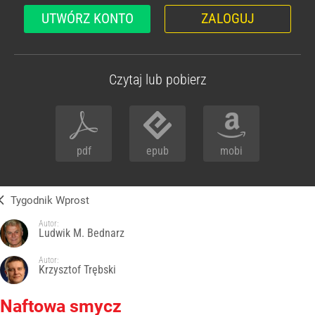
UTWÓRZ KONTO
ZALOGUJ
Czytaj lub pobierz
pdf
epub
mobi
Tygodnik Wprost
Autor:
Ludwik M. Bednarz
Autor:
Krzysztof Trębski
Naftowa smycz