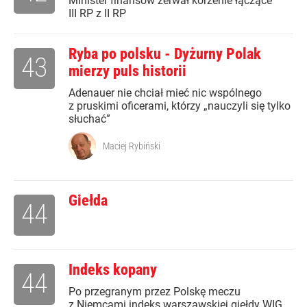
Minister finansów zerwał korzenie łączące
III RP z II RP
Ryba po polsku - Dyżurny Polak
43
mierzy puls historii
Adenauer nie chciał mieć nic wspólnego
z pruskimi oficerami, którzy „nauczyli się tylko
słuchać”
Maciej Rybiński
Giełda
44
Indeks kopany
44
Po przegranym przez Polskę meczu
z Niemcami indeks warszawskiej giełdy WIG