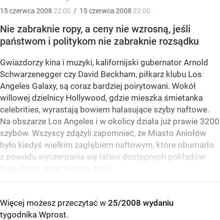
15
czerwca
2008
22:00
/
15
czerwca
2008
22:00
Nie zabraknie ropy, a ceny nie wzrosną, jeśli
państwom i politykom nie zabraknie rozsądku
Gwiazdorzy kina i muzyki, kalifornijski gubernator Arnold
Schwarzenegger czy David Beckham, piłkarz klubu Los
Angeles Galaxy, są coraz bardziej poirytowani. Wokół
willowej dzielnicy Hollywood, gdzie mieszka śmietanka
celebrities, wyrastają bowiem hałasujące szyby naftowe.
Na obszarze Los Angeles i w okolicy działa już prawie 3200
szybów. Wszyscy zdążyli zapomnieć, że Miasto Aniołów
było kiedyś wielkim zagłębiem naftowym, które obumarło
z powodu wyczerpania się łatwo dostępnych pokładów
ropy. Teraz znów się nim staje.
Więcej możesz przeczytać w
25/2008 wydaniu
tygodnika Wprost
.