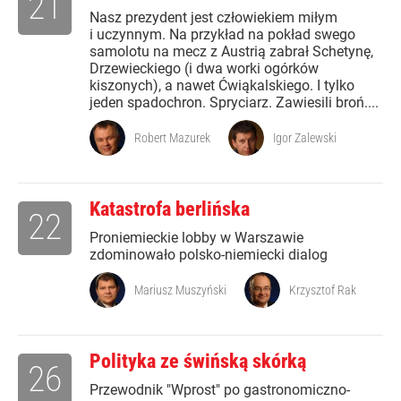
21
Nasz prezydent jest człowiekiem miłym
i uczynnym. Na przykład na pokład swego
samolotu na mecz z Austrią zabrał Schetynę,
Drzewieckiego (i dwa worki ogórków
kiszonych), a nawet Ćwiąkalskiego. I tylko
jeden spadochron. Spryciarz. Zawiesili broń....
Robert Mazurek
Igor Zalewski
Katastrofa berlińska
22
Proniemieckie lobby w Warszawie
zdominowało polsko-niemiecki dialog
Mariusz Muszyński
Krzysztof Rak
Polityka ze świńską skórką
26
Przewodnik "Wprost" po gastronomiczno-