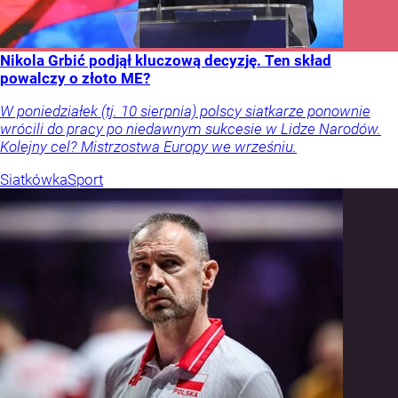
Nikola Grbić podjął kluczową decyzję. Ten skład
powalczy o złoto ME?
W poniedziałek (tj. 10 sierpnia) polscy siatkarze ponownie
wrócili do pracy po niedawnym sukcesie w Lidze Narodów.
Kolejny cel? Mistrzostwa Europy we wrześniu.
Siatkówka
Sport