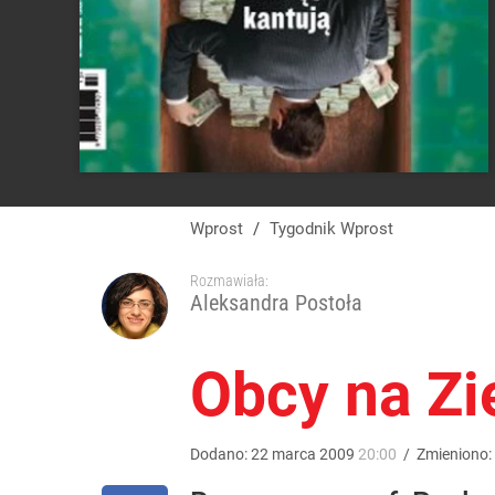
Wprost
/
Tygodnik Wprost
Rozmawiała:
Aleksandra Postoła
Obcy na Zi
Dodano:
22
marca
2009
20:00
/
Zmieniono: