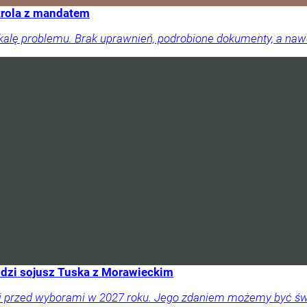
trola z mandatem
skalę problemu. Brak uprawnień, podrobione dokumenty, a na
idzi sojusz Tuska z Morawieckim
acji przed wyborami w 2027 roku. Jego zdaniem możemy być 