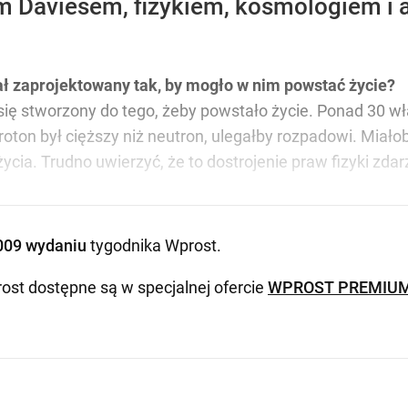
 Daviesem, fizykiem, kosmologiem i a
ł zaprojektowany tak, by mogło w nim powstać życie?
ię stworzony do tego, żeby powstało życie. Ponad 30 wła
 proton był cięższy niż neutron, ulegałby rozpadowi. Mi
ycia. Trudno uwierzyć, że to dostrojenie praw fizyki zdar
009 wydaniu
tygodnika Wprost
.
ost dostępne są w specjalnej ofercie
WPROST PREMIU