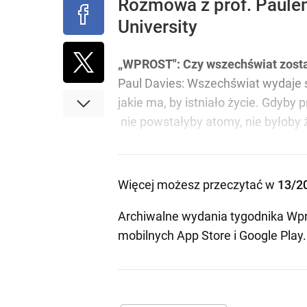
Rozmowa z prof. Paulem
University
„WPROST": Czy wszechświat zosta
Paul Davies: Wszechświat wydaje s
jakie ma, by istniało życie. Gdyby
nie powstałyby atomy, nie byłoby ż
Więcej możesz przeczytać w
13/2
Archiwalne wydania tygodnika Wpr
mobilnych
App Store
i
Google Play
.