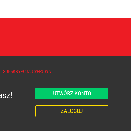
SUBSKRYPCJA CYFROWA
UTWÓRZ KONTO
asz!
ZALOGUJ