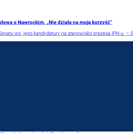
słowa o Nawrockim. „Nie działa na moją korzyść”
Senatu ws. jego kandydatury na stanowisko prezesa IPN-u. – 