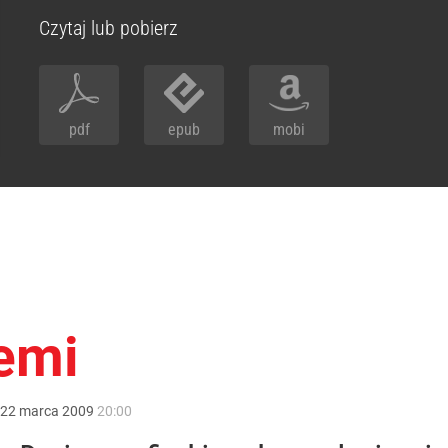
Czytaj lub pobierz
pdf
epub
mobi
emi
22
marca
2009
20:00