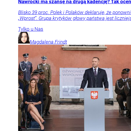
Nawrocki ma szansę na drugą kadencję? Tak oceni
Blisko 39 proc. Polek i Polaków deklaruje, że pon
„Wprost”. Grupa krytyków głowy państwa jest liczniej
Tylko u Nas
Magdalena
Frindt