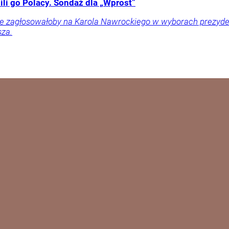
li go Polacy. Sondaż dla „Wprost”
ownie zagłosowałoby na Karola Nawrockiego w wyborach prezy
sza.