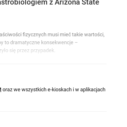
strobiologiem z Arizona State
ściwości fizycznych musi mieć takie wartości,
ałoby to dramatyczne konsekwencje –
zyło się przez przypadek.
M
oraz we wszystkich e-kioskach i w aplikacjach