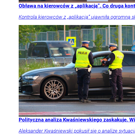
Obława na kierowców z „aplikacją”. Co druga kon
Kontrola kierowców z „aplikacją” ujawniła ogromną 
Polityczna analiza Kwaśniewskiego zaskakuje. W
Aleksander Kwaśniewski pokusił się o analizę sytu