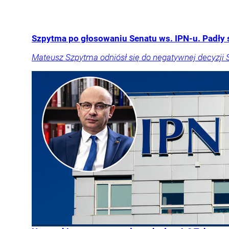
Szpytma po głosowaniu Senatu ws. IPN-u. Padły 
Mateusz Szpytma odniósł się do negatywnej decyzji 