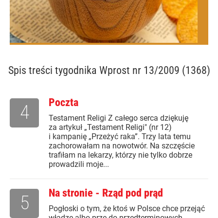
Spis treści
tygodnika Wprost nr 13/2009 (1368)
Poczta
4
Testament Religi Z całego serca dziękuję
za artykuł „Testament Religi" (nr 12)
i kampanię „Przeżyć raka”. Trzy lata temu
zachorowałam na nowotwór. Na szczęście
trafiłam na lekarzy, którzy nie tylko dobrze
prowadzili moje...
Na stronie - Rząd pod prąd
5
Pogłoski o tym, że ktoś w Polsce chce przejąć
władzę albo prze do przedterminowych