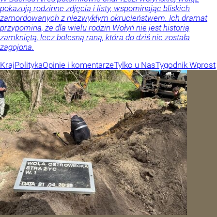
pokazują rodzinne zdjęcia i listy, wspominając bliskich
zamordowanych z niezwykłym okrucieństwem. Ich dramat
przypomina, że dla wielu rodzin Wołyń nie jest historią
zamkniętą, lecz bolesną raną, która do dziś nie została
zagojona.
Kraj
Polityka
Opinie i komentarze
Tylko u Nas
Tygodnik Wprost