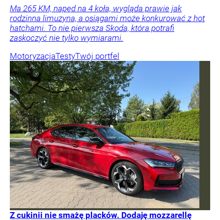
Ma 265 KM, napęd na 4 koła, wygląda prawie jak
rodzinna limuzyna, a osiągami może konkurować z hot
hatchami. To nie pierwsza Skoda, która potrafi
zaskoczyć nie tylko wymiarami.
Motoryzacja
Testy
Twój portfel
Z cukinii nie smażę placków. Dodaję mozzarellę