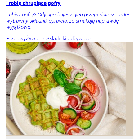
i robię chrupiące gofry
Lubisz gofry? Gdy spróbujesz tych przepadniesz. Jeden
wytrawny składnik sprawia, że smakują naprawdę
wyjątkowo.
Przepisy
Żywienie
Składniki odżywcze