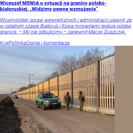
Wiceszef MSWiA o sytuacji na granicy polsko-
białoruskiej. „Widzimy pewne wzmożenie”
Wiceminister spraw wewnętrznych i administracji ujawnił, że
w ostatnim czasie Białoruś i Rosja migrantami testują polską
granicę. – My nie odpuścimy – zapewnił Maciej Duszczyk.
Kraj
Polityka
Opinie i komentarze