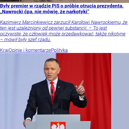
Były premier w rządzie PiS o próbie otrucia prezydenta.
„Nawrocki ćpa, nie mówię, że narkotyki”
Kazimierz Marcinkiewicz zarzucił Karolowi Nawrockiemu, że
ten jest uzależniony od pewnej substancji. – To jest
oczywiste, że człowiek może przedawkować, także nikotynę
– mówił były szef rządu.
Kraj
Opinie i komentarze
Polityka