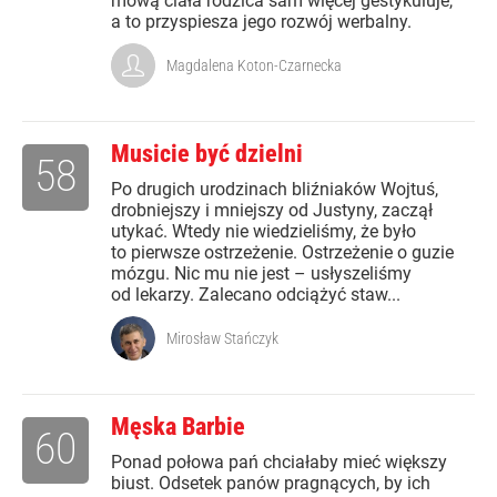
mową ciała rodzica sam więcej gestykuluje,
a to przyspiesza jego rozwój werbalny.
Magdalena Koton-Czarnecka
Musicie być dzielni
58
Po drugich urodzinach bliźniaków Wojtuś,
drobniejszy i mniejszy od Justyny, zaczął
utykać. Wtedy nie wiedzieliśmy, że było
to pierwsze ostrzeżenie. Ostrzeżenie o guzie
mózgu. Nic mu nie jest – usłyszeliśmy
od lekarzy. Zalecano odciążyć staw...
Mirosław Stańczyk
Męska Barbie
60
Ponad połowa pań chciałaby mieć większy
biust. Odsetek panów pragnących, by ich