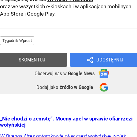
oraz we wszystkich e-kioskach i w aplikacjach mobilnych
App Store
i
Google Play
.
Tygodnik Wprost
SKOMENTUJ
UDOSTĘPNIJ
Obserwuj nas
w
Google News
Dodaj jako
źródło w Google
„Nie chodzi o zemstę”. Mocny apel w sprawie ofiar rzezi
wołyńskiej
W Buenos Aires potomkowie ofiar rzezi wołyńskiej wciąż