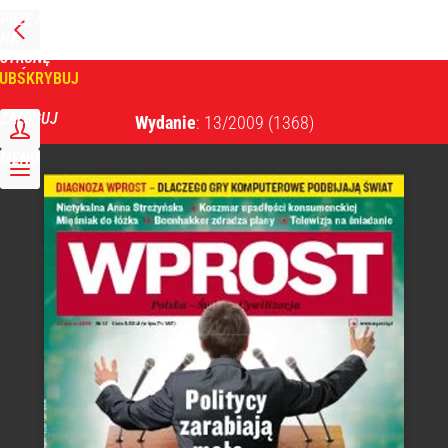
PRZEJDŹ
NA
WPROST
STRONĘ
GŁÓWNĄ
UBSKRYBUJ
Tygodnik Wprost
ZALOGUJ
Wydanie
: 13/2009
(1368)
MENU