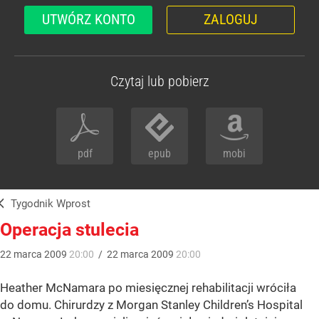
UTWÓRZ KONTO
ZALOGUJ
Czytaj lub pobierz
pdf
epub
mobi
Tygodnik Wprost
Operacja stulecia
22
marca
2009
20:00
/
22
marca
2009
20:00
Heather McNamara po miesięcznej rehabilitacji wróciła
do domu. Chirurdzy z Morgan Stanley Children’s Hospital