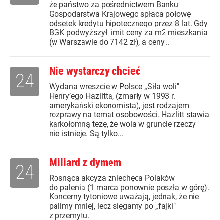
że państwo za pośrednictwem Banku
Gospodarstwa Krajowego spłaca połowę
odsetek kredytu hipotecznego przez 8 lat. Gdy
BGK podwyższył limit ceny za m2 mieszkania
(w Warszawie do 7142 zł), a ceny...
Nie wystarczy chcieć
24
Wydana wreszcie w Polsce „Siła woli"
Henry’ego Hazlitta, (zmarły w 1993 r.
amerykański ekonomista), jest rodzajem
rozprawy na temat osobowości. Hazlitt stawia
karkołomną tezę, że wola w gruncie rzeczy
nie istnieje. Są tylko...
Miliard z dymem
24
Rosnąca akcyza zniechęca Polaków
do palenia (1 marca ponownie poszła w górę).
Koncerny tytoniowe uważają, jednak, że nie
palimy mniej, lecz sięgamy po „fajki"
z przemytu.