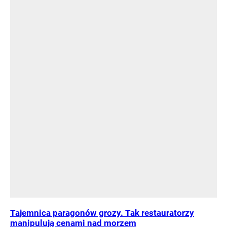
Tajemnica paragonów grozy. Tak restauratorzy
manipulują cenami nad morzem