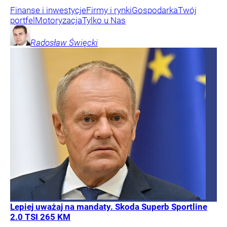
Finanse i inwestycje
Firmy i rynki
Gospodarka
Twój
portfel
Motoryzacja
Tylko u Nas
Radosław
Święcki
Lepiej uważaj na mandaty. Skoda Superb Sportline
2.0 TSI 265 KM