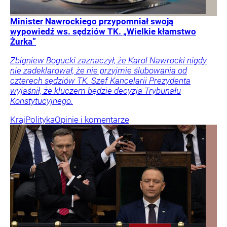
Minister Nawrockiego przypomniał swoją
wypowiedź ws. sędziów TK. „Wielkie kłamstwo
Żurka”
Zbigniew Bogucki zaznaczył, że Karol Nawrocki nigdy
nie zadeklarował, że nie przyjmie ślubowania od
czterech sędziów TK. Szef Kancelarii Prezydenta
wyjaśnił, że kluczem będzie decyzja Trybunału
Konstytucyjnego.
Kraj
Polityka
Opinie i komentarze