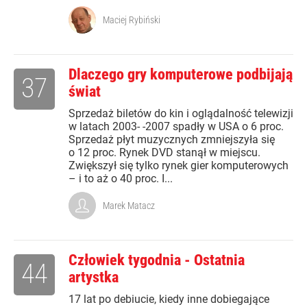
Maciej Rybiński
Dlaczego gry komputerowe podbijają
37
świat
Sprzedaż biletów do kin i oglądalność telewizji
w latach 2003- -2007 spadły w USA o 6 proc.
Sprzedaż płyt muzycznych zmniejszyła się
o 12 proc. Rynek DVD stanął w miejscu.
Zwiększył się tylko rynek gier komputerowych
– i to aż o 40 proc. I...
Marek Matacz
Człowiek tygodnia - Ostatnia
44
artystka
17 lat po debiucie, kiedy inne dobiegające