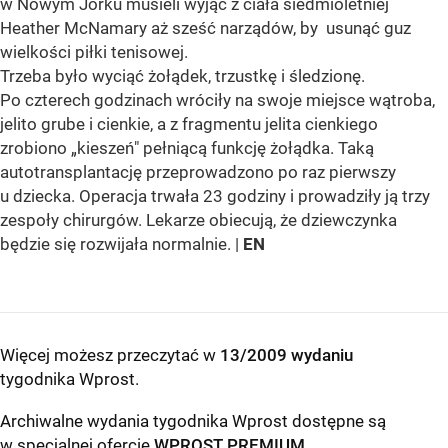
w Nowym Jorku musieli wyjąć z ciała siedmioletniej
Heather McNamary aż sześć narządów, by usunąć guz
wielkości piłki tenisowej.
Trzeba było wyciąć żołądek, trzustkę i śledzionę.
Po czterech godzinach wróciły na swoje miejsce wątroba,
jelito grube i cienkie, a z fragmentu jelita cienkiego
zrobiono „kieszeń" pełniącą funkcję żołądka. Taką
autotransplantację przeprowadzono po raz pierwszy
u dziecka. Operacja trwała 23 godziny i prowadziły ją trzy
zespoły chirurgów. Lekarze obiecują, że dziewczynka
będzie się rozwijała normalnie. |
EN
Więcej możesz przeczytać w
13/2009 wydaniu
tygodnika Wprost
.
Archiwalne wydania tygodnika Wprost dostępne są
w specjalnej ofercie
WPROST PREMIUM