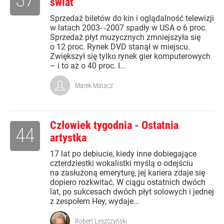
świat
Sprzedaż biletów do kin i oglądalność telewizji
w latach 2003- -2007 spadły w USA o 6 proc.
Sprzedaż płyt muzycznych zmniejszyła się
o 12 proc. Rynek DVD stanął w miejscu.
Zwiększył się tylko rynek gier komputerowych
– i to aż o 40 proc. I...
Marek Matacz
Człowiek tygodnia - Ostatnia
44
artystka
17 lat po debiucie, kiedy inne dobiegające
czterdziestki wokalistki myślą o odejściu
na zasłużoną emeryturę, jej kariera zdaje się
dopiero rozkwitać. W ciągu ostatnich dwóch
lat, po sukcesach dwóch płyt solowych i jednej
z zespołem Hey, wydaje...
Robert Leszczyński