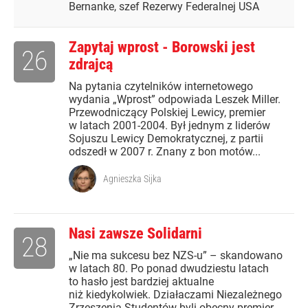
Bernanke, szef Rezerwy Federalnej USA
Zapytaj wprost - Borowski jest
26
zdrajcą
Na pytania czytelników internetowego
wydania „Wprost” odpowiada Leszek Miller.
Przewodniczący Polskiej Lewicy, premier
w latach 2001-2004. Był jednym z liderów
Sojuszu Lewicy Demokratycznej, z partii
odszedł w 2007 r. Znany z bon motów...
Agnieszka Sijka
Nasi zawsze Solidarni
28
„Nie ma sukcesu bez NZS-u” – skandowano
w latach 80. Po ponad dwudziestu latach
to hasło jest bardziej aktualne
niż kiedykolwiek. Działaczami Niezależnego
Zrzeszenia Studentów byli obecny premier,