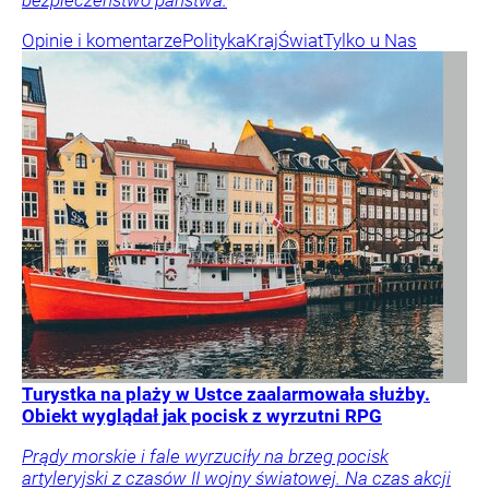
bezpieczeństwo państwa.
Opinie i komentarze
Polityka
Kraj
Świat
Tylko u Nas
Turystka na plaży w Ustce zaalarmowała służby.
Obiekt wyglądał jak pocisk z wyrzutni RPG
Prądy morskie i fale wyrzuciły na brzeg pocisk
artyleryjski z czasów II wojny światowej. Na czas akcji