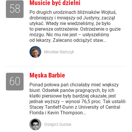
Musicie być dzielni
58
Po drugich urodzinach bliźniaków Wojtuś,
drobniejszy i mniejszy od Justyny, zaczął
utykać. Wtedy nie wiedzieliśmy, że było
to pierwsze ostrzeżenie. Ostrzeżenie o guzie
mózgu. Nic mu nie jest – usłyszeliśmy
od lekarzy. Zalecano odciążyć staw...
Mirosław Stańczyk
Męska Barbie
60
Ponad połowa pań chciałaby mieć większy
biust. Odsetek panów pragnących, by ich
klatki piersiowe były bardziej okazałe, jest
jednak wyższy – wynosi 76,5 proc. Tak ustalili
Stacey Tantleff-Dunn z University of Central
Florida i Kevin Thompson...
Grzegorz Gustaw