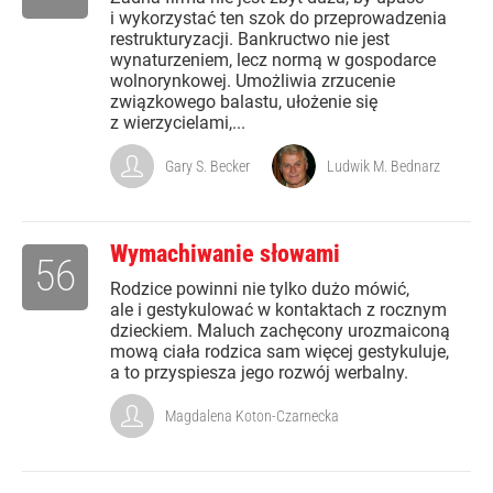
i wykorzystać ten szok do przeprowadzenia
restrukturyzacji. Bankructwo nie jest
wynaturzeniem, lecz normą w gospodarce
wolnorynkowej. Umożliwia zrzucenie
związkowego balastu, ułożenie się
z wierzycielami,...
Gary S. Becker
Ludwik M. Bednarz
Wymachiwanie słowami
56
Rodzice powinni nie tylko dużo mówić,
ale i gestykulować w kontaktach z rocznym
dzieckiem. Maluch zachęcony urozmaiconą
mową ciała rodzica sam więcej gestykuluje,
a to przyspiesza jego rozwój werbalny.
Magdalena Koton-Czarnecka