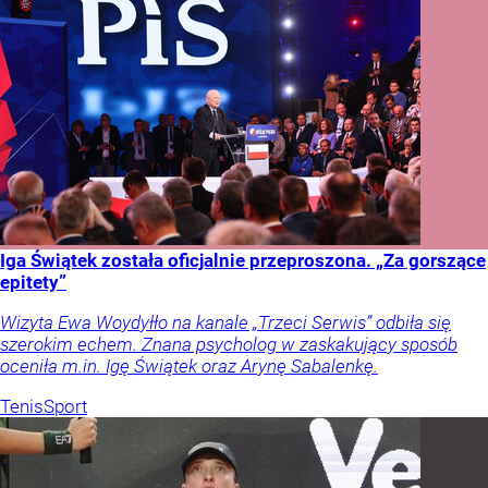
Iga Świątek została oficjalnie przeproszona. „Za gorszące
epitety”
Wizyta Ewa Woydyłło na kanale „Trzeci Serwis” odbiła się
szerokim echem. Znana psycholog w zaskakujący sposób
oceniła m.in. Igę Świątek oraz Arynę Sabalenkę.
Tenis
Sport