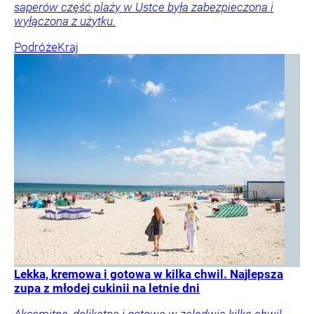
saperów część plaży w Ustce była zabezpieczona i
wyłączona z użytku.
Podróże
Kraj
Lekka, kremowa i gotowa w kilka chwil. Najlepsza
zupa z młodej cukinii na letnie dni