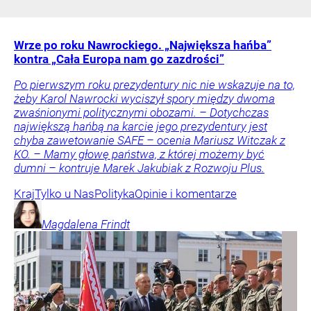
Wrze po roku Nawrockiego. „Największa hańba”
kontra „Cała Europa nam go zazdrości”
Po pierwszym roku prezydentury nic nie wskazuje na to,
żeby Karol Nawrocki wyciszył spory między dwoma
zwaśnionymi politycznymi obozami. – Dotychczas
największą hańbą na karcie jego prezydentury jest
chyba zawetowanie SAFE – ocenia Mariusz Witczak z
KO. – Mamy głowę państwa, z której możemy być
dumni – kontruje Marek Jakubiak z Rozwoju Plus.
Kraj
Tylko u Nas
Polityka
Opinie i komentarze
Magdalena
Frindt