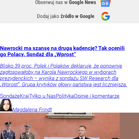
Obserwuj nas
w
Google News
Dodaj jako
źródło w Google
Nawrocki ma szansę na drugą kadencję? Tak ocenili
go Polacy. Sondaż dla „Wprost”
Blisko 39 proc. Polek i Polaków deklaruje, że ponownie
zagłosowałoby na Karola Nawrockiego w wyborach
prezydenckich – wynika z sondażu SW Research dla
„Wprost”. Grupa krytyków głowy państwa jest liczniejsza.
Sondaże
Kraj
Tylko u Nas
Polityka
Opinie i komentarze
Magdalena
Frindt