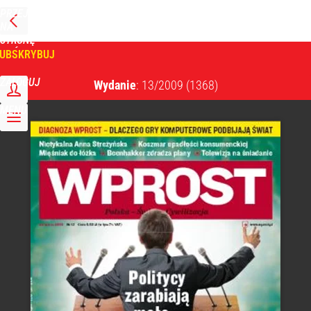
PRZEJDŹ
NA
WPROST
STRONĘ
GŁÓWNĄ
UBSKRYBUJ
Tygodnik Wprost
ZALOGUJ
Wydanie
: 13/2009
(1368)
MENU