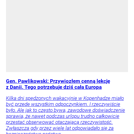
Gen. Pawlikowski: Przywiozłem cenną lekcję
z Danii. Tego potrzebuje dziś cała Europa
Kilka dni spędzonych wakacyjnie w Kopenhadze miało
być przede wszystkim odpoczynkiem. I rzeczywiście
było. Ale jak to często bywa, zawodowe doświadczenie
sprawia, że nawet podczas urlopu trudno całkowicie
przestać obserwować otaczającą rzeczywistość.
Zwłaszcza gdy przez wiele lat odpowiadało się za