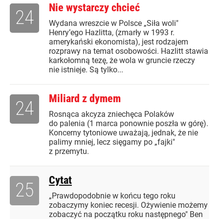
Nie wystarczy chcieć
24
Wydana wreszcie w Polsce „Siła woli"
Henry’ego Hazlitta, (zmarły w 1993 r.
amerykański ekonomista), jest rodzajem
rozprawy na temat osobowości. Hazlitt stawia
karkołomną tezę, że wola w gruncie rzeczy
nie istnieje. Są tylko...
Miliard z dymem
24
Rosnąca akcyza zniechęca Polaków
do palenia (1 marca ponownie poszła w górę).
Koncerny tytoniowe uważają, jednak, że nie
palimy mniej, lecz sięgamy po „fajki"
z przemytu.
Cytat
25
„Prawdopodobnie w końcu tego roku
zobaczymy koniec recesji. Ożywienie możemy
zobaczyć na początku roku następnego" Ben