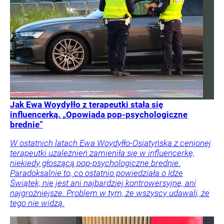
Jak Ewa Woydyłło z terapeutki stała się
influencerką. „Opowiada pop-psychologiczne
brednie”
W ostatnich latach Ewa Woydyłło-Osiatyńska z cenionej
terapeutki uzależnień zamieniła się w influencerkę,
niekiedy głoszącą pop-psychologiczne brednie.
Paradoksalnie to, co ostatnio powiedziała o Idze
Świątek, nie jest ani najbardziej kontrowersyjne, ani
najgroźniejsze. Problem w tym, że wszyscy udawali, że
tego nie widzą.