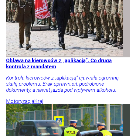
Obława na kierowców z „aplikacją”. Co druga
kontrola z mandatem
Kontrola kierowców z „aplikacją” ujawniła ogromną
skalę problemu. Brak uprawnień, podrobione
dokumenty, a nawet jazda pod wpływem alkoholu.
Motoryzacja
Kraj