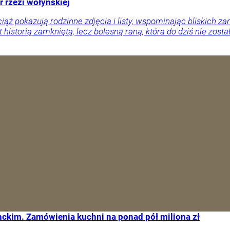
r rzezi wołyńskiej
ciąż pokazują rodzinne zdjęcia i listy, wspominając bliskich
 historią zamkniętą, lecz bolesną raną, która do dziś nie zosta
ckim. Zamówienia kuchni na ponad pół miliona zł