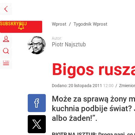
PRZEJDŹ
Udostępnij
6
Skomentuj
NA
WPROST
STRONĘ
GŁÓWNĄ
SUBSKRYBUJ
Wprost
/
Tygodnik Wprost
ZALOGUJ
Autor:
Piotr Najsztub
SZUKAJ
MENU
Bigos rusz
Dodano:
20
listopada
2011
12:00
/
Zmienio
Może za sprawą żony mi
kuchnia podbije świat?
albo żaden!”.
PIOTR NAJSZTUB: Droga pani, co w p