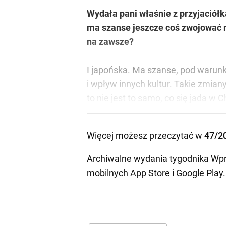
Wydała pani właśnie z przyjaciółk
ma szanse jeszcze coś zwojować n
na zawsze?
I japońska. Ma szanse, pod warunki
i wpływ innych kultur. Takie zmian
to nie jest to samo, co się jada w
Więcej możesz przeczytać w
47/2
Archiwalne wydania tygodnika Wpr
mobilnych
App Store
i
Google Play
.