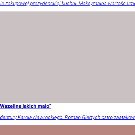
liście zakupowej prezydenckiej kuchni. Maksymalna wartość um
Wazelina jakich mało”
dentury Karola Nawrockiego. Roman Giertych ostro zaatakował