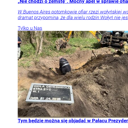
„Nie chodzi o zemstę”. Mocny apel w sprawie ofia
W Buenos Aires potomkowie ofiar rzezi wołyńskiej w
dramat przypomina, że dla wielu rodzin Wołyń nie jest
Tylko u Nas
Tym będzie można się objadać w Pałacu Prezyden