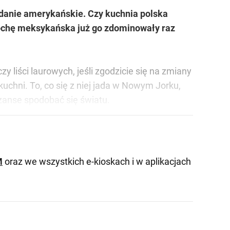
wydanie amerykańskie. Czy kuchnia polska
trochę meksykańska już go zdominowały raz
y liści laurowych, jeśli zgodzicie się na zmiany
kuchni. To, co się z niej jada w Nowym Jorku,
szanse spodobać się światu.
M
oraz we wszystkich e-kioskach i w aplikacjach