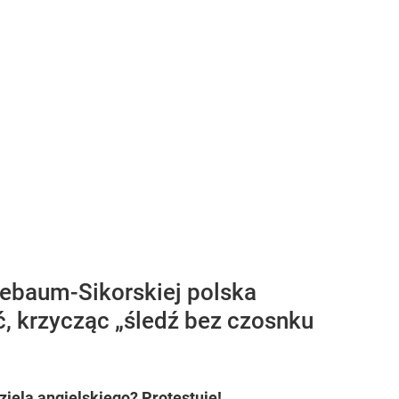
lebaum-Sikorskiej polska
ć, krzycząc „śledź bez czosnku
ziela angielskiego? Protestuję!