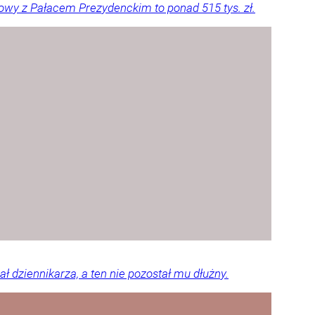
owy z Pałacem Prezydenckim to ponad 515 tys. zł.
 dziennikarza, a ten nie pozostał mu dłużny.