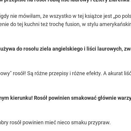
gdy nie mówiłam, że wszystko w tej książce jest „po pols
enie do tej kuchni też trochę fusion, w stylu amerykańsk
 używa do rosołu ziela angielskiego i liści laurowych, z
wy" rosół! Są różne przepisy i różne efekty. A akurat liść
nnym kierunku! Rosół powinien smakować głównie warz
dobry rosół powinien mieć nieco smaku przypraw.