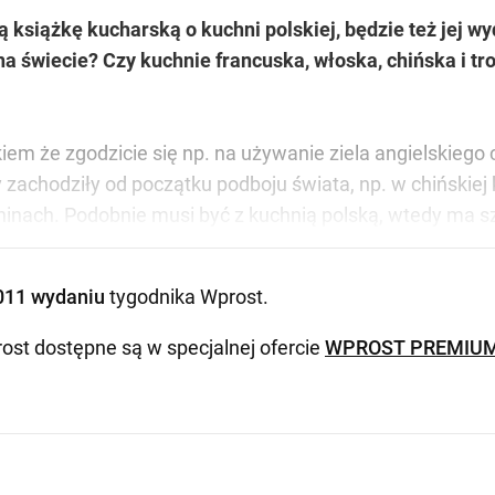
ą książkę kucharską o kuchni polskiej, będzie też jej 
a świecie? Czy kuchnie francuska, włoska, chińska i 
em że zgodzicie się np. na używanie ziela angielskiego cz
y zachodziły od początku podboju świata, np. w chińskiej 
 Chinach. Podobnie musi być z kuchnią polską, wtedy ma 
011 wydaniu
tygodnika Wprost
.
ost dostępne są w specjalnej ofercie
WPROST PREMIU