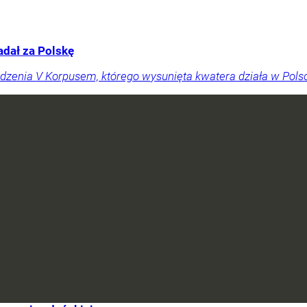
dał za Polskę
dzenia V Korpusem, którego wysunięta kwatera działa w Polsc