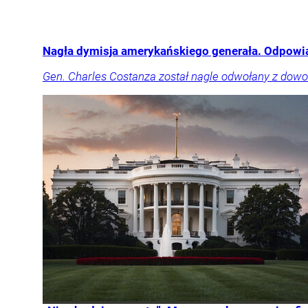
Nagła dymisja amerykańskiego generała. Odpowia
Gen. Charles Costanza został nagle odwołany z dowo