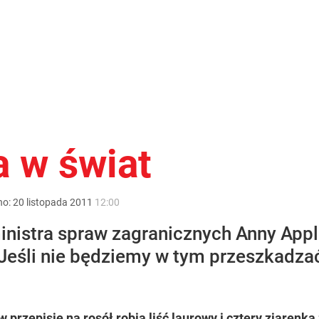
a w świat
no:
20
listopada
2011
12:00
nistra spraw zagranicznych Anny App
 Jeśli nie będziemy w tym przeszkadza
rzepisie na rosół robią liść laurowy i cztery ziarenka 