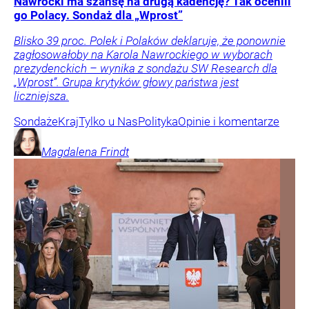
Nawrocki ma szansę na drugą kadencję? Tak ocenili
go Polacy. Sondaż dla „Wprost”
Blisko 39 proc. Polek i Polaków deklaruje, że ponownie
zagłosowałoby na Karola Nawrockiego w wyborach
prezydenckich – wynika z sondażu SW Research dla
„Wprost”. Grupa krytyków głowy państwa jest
liczniejsza.
Sondaże
Kraj
Tylko u Nas
Polityka
Opinie i komentarze
Magdalena
Frindt