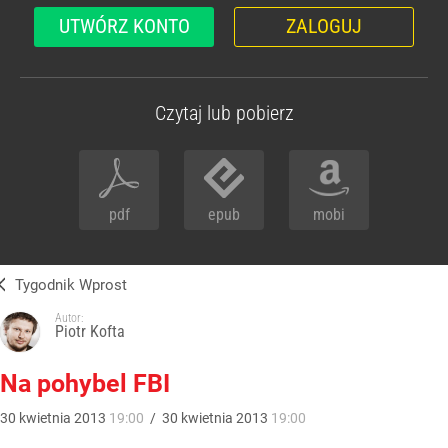
UTWÓRZ KONTO
ZALOGUJ
Czytaj lub pobierz
pdf
epub
mobi
Tygodnik Wprost
Autor:
Piotr Kofta
Na pohybel FBI
30
kwietnia
2013
19:00
/
30
kwietnia
2013
19:00