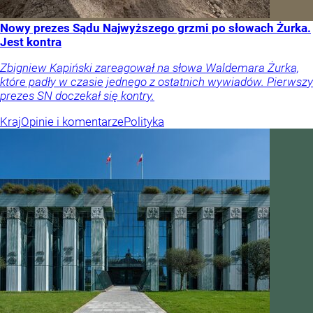
Nowy prezes Sądu Najwyższego grzmi po słowach Żurka.
Jest kontra
Zbigniew Kapiński zareagował na słowa Waldemara Żurka,
które padły w czasie jednego z ostatnich wywiadów. Pierwszy
prezes SN doczekał się kontry.
Kraj
Opinie i komentarze
Polityka