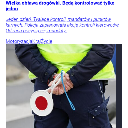
Wielka obława drogówki. Będą kontrolować tylko
jedno
Jeden dzień. Tysiące kontroli, mandatów i punktów
karnych. Policja zaplanowała akcję kontroli kierowców.
Od rana posypią się mandaty.
Motoryzacja
Kraj
Życie