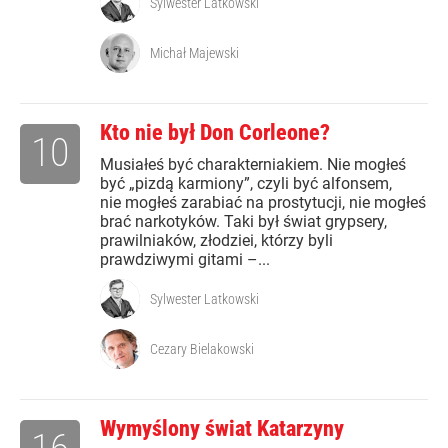
Sylwester Latkowski
Michał Majewski
Kto nie był Don Corleone?
10
Musiałeś być charakterniakiem. Nie mogłeś
być „pizdą karmiony”, czyli być alfonsem,
nie mogłeś zarabiać na prostytucji, nie mogłeś
brać narkotyków. Taki był świat grypsery,
prawilniaków, złodziei, którzy byli
prawdziwymi gitami –...
Sylwester Latkowski
Cezary Bielakowski
Wymyślony świat Katarzyny