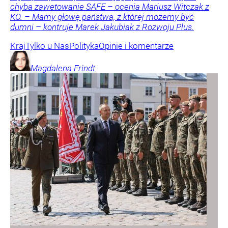
chyba zawetowanie SAFE – ocenia Mariusz Witczak z
KO. – Mamy głowę państwa, z której możemy być
dumni – kontruje Marek Jakubiak z Rozwoju Plus.
Kraj
Tylko u Nas
Polityka
Opinie i komentarze
Magdalena
Frindt