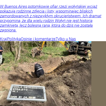
W Buenos Aires potomkowie ofiar rzezi wołyńskiej wciąż
pokazują rodzinne zdjęcia i listy, wspominając bliskich
zamordowanych z niezwykłym okrucieństwem. Ich dramat
przypomina, że dla wielu rodzin Wołyń nie jest historią
zamkniętą, lecz bolesną raną, która do dziś nie została
zagojona.
Kraj
Polityka
Opinie i komentarze
Tylko u Nas