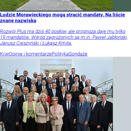
Ludzie Morawieckiego mogą stracić mandaty. Na liście
znane nazwiska
Rozwój Plus ma dziś 40 posłów, ale prognoza daje mu tylko
19 mandatów. Wśród zagrożonych są m.in. Paweł Jabłoński,
Janusz Cieszyński i Łukasz Kmita.
Kraj
Opinie i komentarze
Polityka
Sondaże