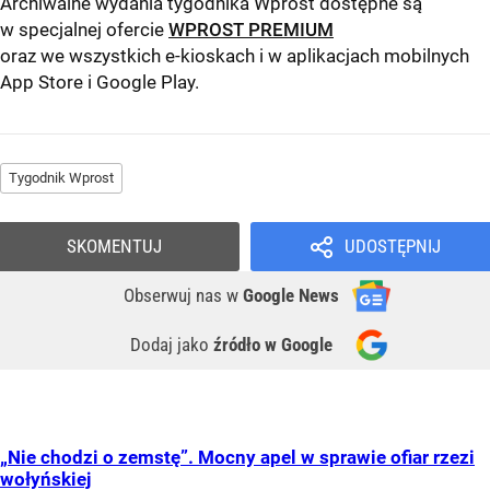
Archiwalne wydania tygodnika Wprost dostępne są
w specjalnej ofercie
WPROST PREMIUM
oraz we wszystkich e-kioskach i w aplikacjach mobilnych
App Store
i
Google Play
.
Tygodnik Wprost
SKOMENTUJ
UDOSTĘPNIJ
Obserwuj nas
w
Google News
Dodaj jako
źródło w Google
„Nie chodzi o zemstę”. Mocny apel w sprawie ofiar rzezi
wołyńskiej