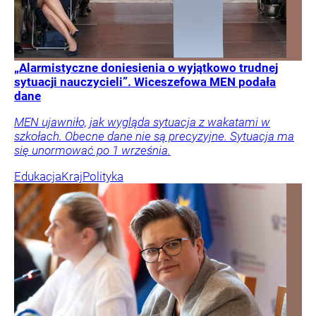
„Alarmistyczne doniesienia o wyjątkowo trudnej
sytuacji nauczycieli”. Wiceszefowa MEN podała
dane
MEN ujawniło, jak wygląda sytuacja z wakatami w
szkołach. Obecne dane nie są precyzyjne. Sytuacja ma
się unormować po 1 września.
Edukacja
Kraj
Polityka