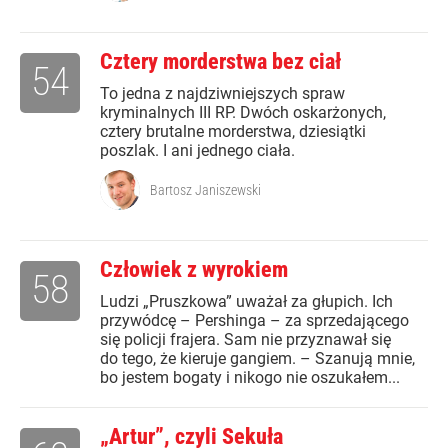
Cztery morderstwa bez ciał
54
To jedna z najdziwniejszych spraw
kryminalnych III RP. Dwóch oskarżonych,
cztery brutalne morderstwa, dziesiątki
poszlak. I ani jednego ciała.
Bartosz Janiszewski
Człowiek z wyrokiem
58
Ludzi „Pruszkowa” uważał za głupich. Ich
przywódcę – Pershinga – za sprzedającego
się policji frajera. Sam nie przyznawał się
do tego, że kieruje gangiem. – Szanują mnie,
bo jestem bogaty i nikogo nie oszukałem...
„Artur”, czyli Sekuła