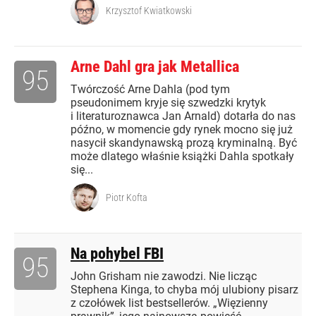
Krzysztof Kwiatkowski
Arne Dahl gra jak Metallica
95
Twórczość Arne Dahla (pod tym
pseudonimem kryje się szwedzki krytyk
i literaturoznawca Jan Arnald) dotarła do nas
późno, w momencie gdy rynek mocno się już
nasycił skandynawską prozą kryminalną. Być
może dlatego właśnie książki Dahla spotkały
się...
Piotr Kofta
Na pohybel FBI
95
John Grisham nie zawodzi. Nie licząc
Stephena Kinga, to chyba mój ulubiony pisarz
z czołówek list bestsellerów. „Więzienny