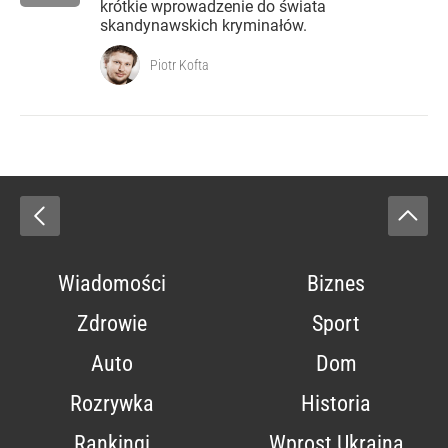
krótkie wprowadzenie do świata
skandynawskich kryminałów.
Piotr Kofta
Wiadomości
Biznes
Zdrowie
Sport
Auto
Dom
Rozrywka
Historia
Rankingi
Wprost Ukraina