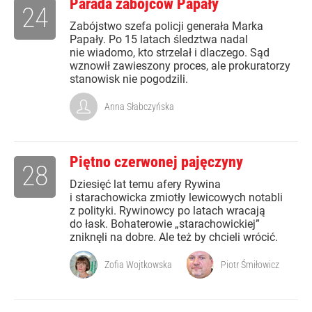
Parada zabójców Papały
24
Zabójstwo szefa policji generała Marka
Papały. Po 15 latach śledztwa nadal
nie wiadomo, kto strzelał i dlaczego. Sąd
wznowił zawieszony proces, ale prokuratorzy
stanowisk nie pogodzili.
Anna Słabczyńska
Piętno czerwonej pajęczyny
28
Dziesięć lat temu afery Rywina
i starachowicka zmiotły lewicowych notabli
z polityki. Rywinowcy po latach wracają
do łask. Bohaterowie „starachowickiej”
zniknęli na dobre. Ale też by chcieli wrócić.
Zofia Wojtkowska
Piotr Śmiłowicz