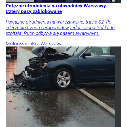
Potężne utrudnienia na obwodnicy Warszawy.
Cztery pasy zablokowane
Poważne utrudnienia na warszawskiej trasie S2. Po
zderzeniu trzech samochodów jedna osoba trafiła do
szpitala. Ruch odbywa się pasem awaryjnym.
Motoryzacja
Kraj
Warszawa