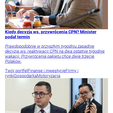
Kiedy decyzja ws. przywrócenia CPN? Minister
podał termin
Prawdopodobnie w przyszłym tygodniu zapadnie
decyzja ws. reaktywacji CPN na dwa ostatnie tygodnie
wakacji. Przywrócenia pakietu chce dwie trzecie
Polaków.
Twój portfel
Finanse i inwestycje
Firmy i
rynki
Gospodarka
Motoryzacja