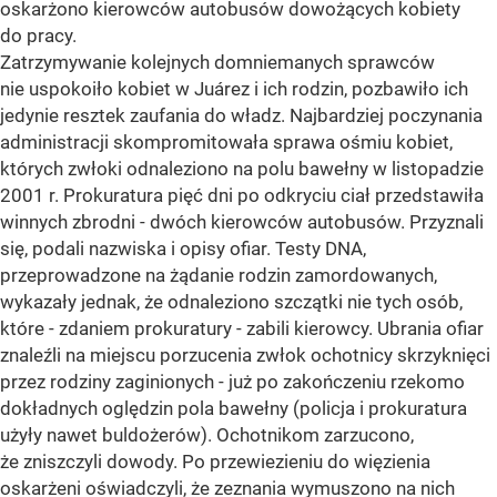
oskarżono kierowców autobusów dowożących kobiety
do pracy.
Zatrzymywanie kolejnych domniemanych sprawców
nie uspokoiło kobiet w Juárez i ich rodzin, pozbawiło ich
jedynie resztek zaufania do władz. Najbardziej poczynania
administracji skompromitowała sprawa ośmiu kobiet,
których zwłoki odnaleziono na polu bawełny w listopadzie
2001 r. Prokuratura pięć dni po odkryciu ciał przedstawiła
winnych zbrodni - dwóch kierowców autobusów. Przyznali
się, podali nazwiska i opisy ofiar. Testy DNA,
przeprowadzone na żądanie rodzin zamordowanych,
wykazały jednak, że odnaleziono szczątki nie tych osób,
które - zdaniem prokuratury - zabili kierowcy. Ubrania ofiar
znaleźli na miejscu porzucenia zwłok ochotnicy skrzyknięci
przez rodziny zaginionych - już po zakończeniu rzekomo
dokładnych oględzin pola bawełny (policja i prokuratura
użyły nawet buldożerów). Ochotnikom zarzucono,
że zniszczyli dowody. Po przewiezieniu do więzienia
oskarżeni oświadczyli, że zeznania wymuszono na nich