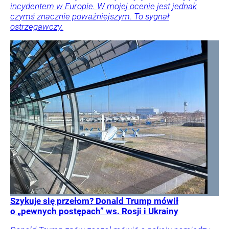
incydentem w Europie. W mojej ocenie jest jednak
czymś znacznie poważniejszym. To sygnał
ostrzegawczy.
Szykuje się przełom? Donald Trump mówił
o „pewnych postępach” ws. Rosji i Ukrainy