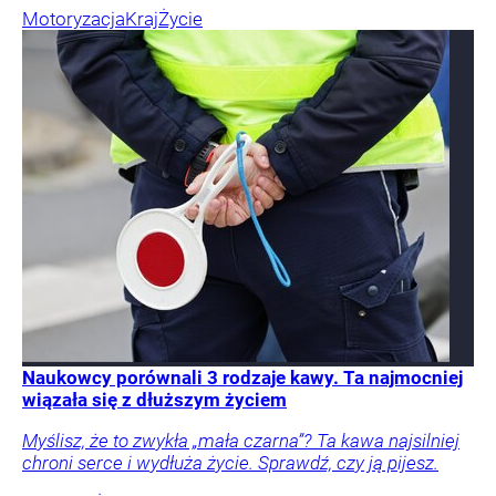
Motoryzacja
Kraj
Życie
Naukowcy porównali 3 rodzaje kawy. Ta najmocniej
wiązała się z dłuższym życiem
Myślisz, że to zwykła „mała czarna”? Ta kawa najsilniej
chroni serce i wydłuża życie. Sprawdź, czy ją pijesz.