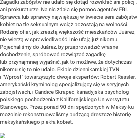
Zagadki zabójstw nie udało się dotąd rozwikłać ani policji,
ani prokuraturze. Na nic zdała się pomoc agentów FBI.
Sprawca lub sprawcy największej w świecie serii zabójstw
kobiet na tle seksualnym wciąż pozostają na wolności.
Rodziny ofiar, jak zresztą większość mieszkańców Juárez,
nie wierzą w sprawiedliwość i nie ufają już nikomu.
Pojechaliśmy do Juárez, by przeprowadzić własne
dochodzenie, spróbować rozwiązać zagadkę
lub przynajmniej wyjaśnić, jak to możliwe, że dotychczas
nikomu się to nie udało. Ekipie dziennikarskiej TVN
i "Wprost" towarzyszyło dwoje ekspertów: Robert Ressler,
amerykański kryminolog specjalizujący się w seryjnych
zabójstwach, i Candice Skrapec, kanadyjska psycholog
polskiego pochodzenia z Kalifornijskiego Uniwersytetu
Stanowego. Przez ponad 90 dni spędzonych w Meksy-ku
mozolnie rekonstruowaliśmy budzącą dreszcze historię
meksykańskiego piekła kobiet.