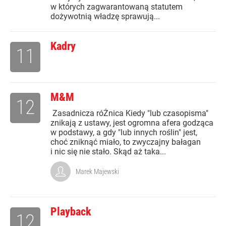
w których zagwarantowaną statutem
dożywotnią władzę sprawują...
Kadry
11
M&M
12
Zasadnicza róŻnica Kiedy "lub czasopisma"
znikają z ustawy, jest ogromna afera godząca
w podstawy, a gdy "lub innych roślin" jest,
choć zniknąć miało, to zwyczajny bałagan
i nic się nie stało. Skąd aż taka...
Marek Majewski
Playback
12