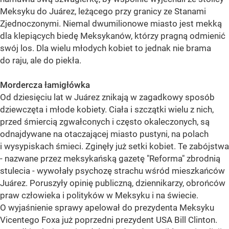
Meksyku do Juárez, leżącego przy granicy ze Stanami
Zjednoczonymi. Niemal dwumilionowe miasto jest mekką
dla klepiących biedę Meksykanów, którzy pragną odmienić
swój los. Dla wielu młodych kobiet to jednak nie brama
do raju, ale do piekła.
Mordercza łamigłówka
Od dziesięciu lat w Juárez znikają w zagadkowy sposób
dziewczęta i młode kobiety. Ciała i szczątki wielu z nich,
przed śmiercią zgwałconych i często okaleczonych, są
odnajdywane na otaczającej miasto pustyni, na polach
i wysypiskach śmieci. Zginęły już setki kobiet. Te zabójstwa
- nazwane przez meksykańską gazetę "Reforma" zbrodnią
stulecia - wywołały psychozę strachu wśród mieszkańców
Juárez. Poruszyły opinię publiczną, dziennikarzy, obrońców
praw człowieka i polityków w Meksyku i na świecie.
O wyjaśnienie sprawy apelował do prezydenta Meksyku
Vicentego Foxa już poprzedni prezydent USA Bill Clinton.