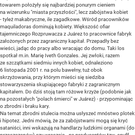
towarem położyły się najbardziej ponurym cieniem
na wizerunku "miasta przyszłości", lecz zabójstwa kobiet
- tyleż makabryczne, ile zagadkowe. Wśród pracowników
maquiladoras dominują kobiety. Większość ofiar
tajemniczego Rozpruwacza z Juárez to pracownice fabryk
założonych przez zagraniczny kapitał. Przepadły bez
wieści, jadąc do pracy albo wracając do domu. Taki los
spotkał m.in. Marię Iveth Gonzales. Jej zwłoki, razem
ze szczątkami siedmiu innych kobiet, odnaleziono
6 listopada 2001 r. na polu bawełny, tuż obok
skrzyżowania, przy którym mieści się siedziba
stowarzyszenia skupiającego fabryki z zagranicznym
kapitałem. Do dziś stoją tam różowe krzyże (podobnie jak
na pozostałych "polach śmierci" w Juárez) - przypominając
o zbrodni i braku kary.
Na temat zbrodni stulecia można usłyszeć mnóstwo plotek
i hipotez. Jedni mówią, że za zabójstwami mogą się kryć
sataniści, inni wskazują na handlarzy ludzkimi organami (do