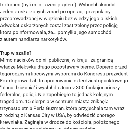
torturami (byli m.in. rażeni prądem). Wybuchł skandal.
Jeden z oskarżonych zmarł po operacji przepukliny
przeprowadzonej w więzieniu bez wiedzy jego bliskich.
Adwokat oskarżonych został zastrzelony przez policję,
która poinformowała, że... pomyliła jego samochód
z autem handlarza narkotyków.
Trup w szafie?
Mimo nacisków opinii publicznej w kraju i za granicą
władze Meksyku długo pozostawały bierne. Dopiero przed
tegorocznymi lipcowymi wyborami do Kongresu prezydent
Fox doprowadził do opracowania czterdziestopunktowego
"planu działania" i wysłał do Juárez 300 funkcjonariuszy
federalnej policji. Nie zapobiegło to jednak kolejnym
tragediom. 15 sierpnia w centrum miasta zniknęła
trzynastoletnia Perla Guzman, która przyjechała tam wraz
z rodziną z Kansas City w USA, by odwiedzić chorego
krewniaka. Zaginęła w drodze do kościoła, położonego