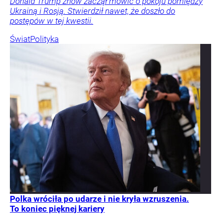
Donald Trump znów zaczął mówić o pokoju pomiędzy
Ukrainą i Rosją. Stwierdził nawet, że doszło do
postępów w tej kwestii.
Świat
Polityka
Polka wróciła po udarze i nie kryła wzruszenia.
To koniec pięknej kariery