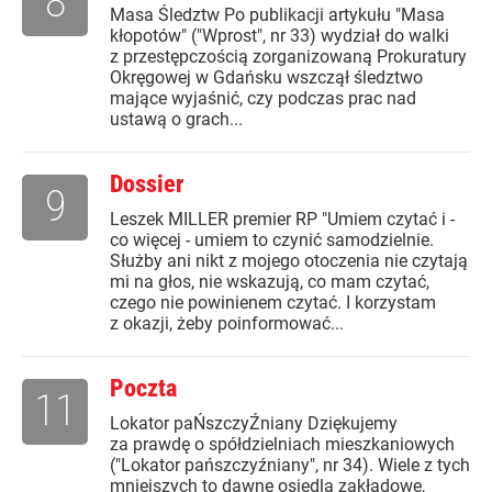
8
Masa Śledztw Po publikacji artykułu "Masa
kłopotów" ("Wprost", nr 33) wydział do walki
z przestępczością zorganizowaną Prokuratury
Okręgowej w Gdańsku wszczął śledztwo
mające wyjaśnić, czy podczas prac nad
ustawą o grach...
Dossier
9
Leszek MILLER premier RP "Umiem czytać i -
co więcej - umiem to czynić samodzielnie.
Służby ani nikt z mojego otoczenia nie czytają
mi na głos, nie wskazują, co mam czytać,
czego nie powinienem czytać. I korzystam
z okazji, żeby poinformować...
Poczta
11
Lokator paŃszczyŹniany Dziękujemy
za prawdę o spółdzielniach mieszkaniowych
("Lokator pańszczyźniany", nr 34). Wiele z tych
mniejszych to dawne osiedla zakładowe,