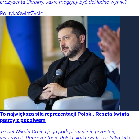
prezydenta Ukrainy. Jakie mogłyby być dokładne wyniki?
Polityka
Świat
Życie
To największa siła reprezentacji Polski. Reszta świata
patrzy z podziwem
Trener Nikola Grbić i jego podopieczni nie przestają
wygrywać. Reprezentacja Polski siatkarzy to nie tylko kilka