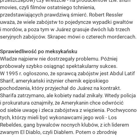
przeszczepów) czy wreszcie - na producentów tzw. snuff
movies, czyli filmów ostatniego tchnienia,
przedstawiających prawdziwą śmierć. Robert Ressler
uważa, że wiele zabójstw to pojedyncze wypadki gwałtów
i mordów, a poza tym w Juárez grasuje dwóch lub trzech
seryjnych zabójców. Skrapec mówi o czterech mordercach.
Sprawiedliwość po meksykańsku
Władze najpierw nie dostrzegały problemu. Później
próbowały szybko osiągnąć spektakularny sukces.
W 1995 r. ogłoszono, że sprawcą zabójstw jest Abdul Latif
Sharif, amerykański inżynier chemik egipskiego
pochodzenia, który przyjechał do Juárez na kontrakt.
Sharifa zatrzymano, ale kobiety nadal znikały. Wtedy policja
i prokuratura oznajmiły, że Amerykanin chce odwrócić
od siebie uwagę i zleca zabójstwa z więzienia. Pochwycono
tych, którzy mieli być wykonawcami jego woli - Los
Rebeldes, gang bywalców nocnych klubów, z ich liderem
zwanym El Diablo, czyli Diabłem. Potem o zbrodnię