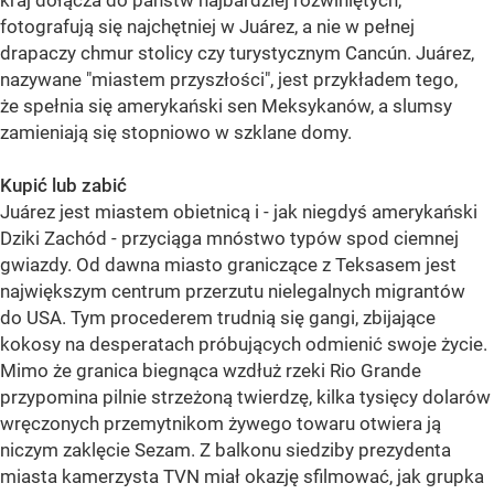
kraj dołącza do państw najbardziej rozwiniętych,
fotografują się najchętniej w Juárez, a nie w pełnej
drapaczy chmur stolicy czy turystycznym Cancún. Juárez,
nazywane "miastem przyszłości", jest przykładem tego,
że spełnia się amerykański sen Meksykanów, a slumsy
zamieniają się stopniowo w szklane domy.
Kupić lub zabić
Juárez jest miastem obietnicą i - jak niegdyś amerykański
Dziki Zachód - przyciąga mnóstwo typów spod ciemnej
gwiazdy. Od dawna miasto graniczące z Teksasem jest
największym centrum przerzutu nielegalnych migrantów
do USA. Tym procederem trudnią się gangi, zbijające
kokosy na desperatach próbujących odmienić swoje życie.
Mimo że granica biegnąca wzdłuż rzeki Rio Grande
przypomina pilnie strzeżoną twierdzę, kilka tysięcy dolarów
wręczonych przemytnikom żywego towaru otwiera ją
niczym zaklęcie Sezam. Z balkonu siedziby prezydenta
miasta kamerzysta TVN miał okazję sfilmować, jak grupka