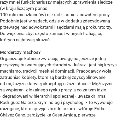
razy mniej funkcjonariuszy mających uprawnienia śledcze
(w kraju liczącym ponad
100 mln mieszkańców) nie radzi sobie z nawałem pracy.
Podobnie jest w sądach, gdzie w dodatku zdecydowaną
przewagę nad adwokatami i sędziami mają prokuratorzy.
Do więzienia zbyt często zamiast winnych trafiają ci,
których najłatwiej skazać.
Morderczy machos?
Organizacje kobiece zwracają uwagę na jeszcze jedną
przyczynę bulwersujących zbrodni w Juárez - jest nią kryzys
machismo, tradycji męskiej dominacji. Pracodawcy wolą
zatrudniać kobiety, które są bardziej zdyscyplinowane
od mężczyzn i łatwiej akceptują niższe płace. - Mężczyźni
są wypierani z lokalnego rynku pracy, a co za tym idzie
- degradowani w hierarchii społecznej - uważa dr Irma
Rodríguez Galarza, kryminolog i psycholog. - To wywołuje
mizoginię, która sprzyja zbrodniarzom - wtóruje Esther
Chávez Cano, założycielka Casa Amiga, pierwszej