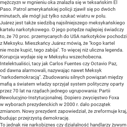
mężczyzn w mgnieniu oka znalazła się w teksańskim El
Paso. Patrol amerykańskiej policji zjawił się po dwóch
minutach, ale mógł już tylko szukać wiatru w polu.
Juárez jest także siedzibą najsilniejszego meksykańskiego
kartelu narkotykowego. O jego potędze najlepiej świadczy
to, że 70 proc. przemycanych do USA narkotyków pochodzi
z Meksyku. Mieszkańcy Juárez mówią, że "kogo kartel
nie może kupić, tego zabija". To więcej niż uliczna legenda.
Korupcja wydaje się w Meksyku wszechobecna.
Intelektualiści, tacy jak Carlos Fuentes czy Octavio Paz,
od dawna alarmowali, nazywając nawet Meksyk
"narkodemokracją". Zbudowaniu silnych powiązań między
mafią a światem władzy sprzyjał system polityczny oparty
przez 70 lat na rządach jednego ugrupowania: Partii
Rewolucyjno-Instytucjonalnej. Dopiero zwycięstwo Foxa
w wyborach prezydenckich w 2000 r. dało początek
zmianom. Nowy prezydent zapowiedział, że zreformuje kraj,
budując przejrzystą demokrację.
To jednak nie narkobiznes czy działalność handlarzy żywym