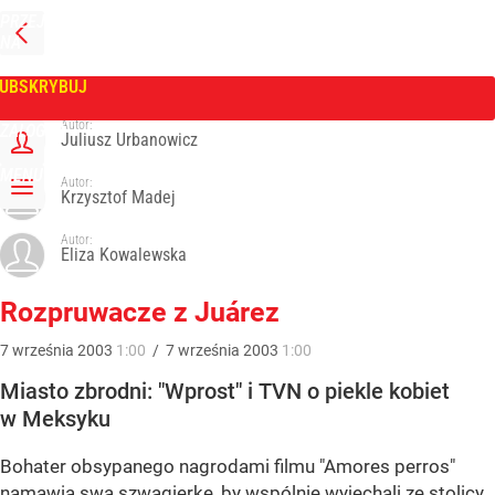
PRZEJDŹ
NA
WPROST
STRONĘ
GŁÓWNĄ
UBSKRYBUJ
Tygodnik Wprost
Autor:
ZALOGUJ
Juliusz Urbanowicz
MENU
Autor:
Krzysztof Madej
Autor:
Eliza Kowalewska
Rozpruwacze z Juárez
7
września
2003
1:00
/
7
września
2003
1:00
Miasto zbrodni: "Wprost" i TVN o piekle kobiet
w Meksyku
Bohater obsypanego nagrodami filmu "Amores perros"
namawia swą szwagierkę, by wspólnie wyjechali ze stolicy