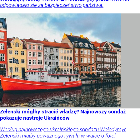
odpowiadało się za bezpieczeństwo państwa.
Zełenski mógłby stracić władzę? Najnowszy sondaż
pokazuje nastroje Ukraińców
Według najnowszego ukraińskiego sondażu Wołodymyr
Zełenski miałby poważnego rywala w walce o fotel