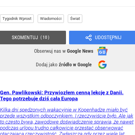
Tygodnik Wprost
Wiadomości
Świat
SKOMENTUJ
UDOSTĘPNIJ
10
Obserwuj nas
w
Google News
Dodaj jako
źródło w Google
Gen. Pawlikowski: Przywiozłem cenną lekcję z Danii.
Tego potrzebuje dziś cała Europa
Kilka dni spędzonych wakacyjnie w Kopenhadze miało być
przede wszystkim odpoczynkiem. I rzeczywiście było. Ale jak
to często bywa, zawodowe doświadczenie sprawia, że nawet
podczas urlopu trudno całkowicie przestać obserwować
otaczającą rzeczywistość. Zwłaszcza gdy przez wiele lat