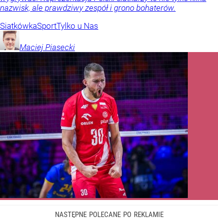
nazwisk, ale prawdziwy zespół i grono bohaterów.
Siatkówka
Sport
Tylko u Nas
Maciej
Piasecki