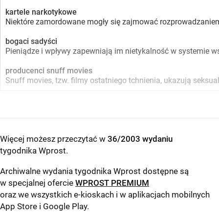
kartele narkotykowe
Niektóre zamordowane mogły się zajmować rozprowadzaniem nark
bogaci sadyści
Pieniądze i wpływy zapewniają im nietykalność w systemie w
producenci snuff movies
Snuff movies, tzw. filmy ostatniego tchnienia, ukazują seksua
Więcej możesz przeczytać w
36/2003 wydaniu
tygodnika Wprost
.
Archiwalne wydania tygodnika Wprost dostępne są
w specjalnej ofercie
WPROST PREMIUM
oraz we wszystkich e-kioskach i w aplikacjach mobilnych
App Store
i
Google Play
.