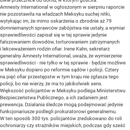
dwie przecznice od domu, w którym gościła.
Amnesty International w ogłoszonym w sierpniu raporcie
nie pozostawiła na władzach Meksyku suchej nitki,
wytykając im, że mimo oskarżenia o zbrodnie aż 79
domniemanych sprawców zabójstwa nie ustały, a wymiar
sprawiedliwości zapisał się w tej sprawie jedynie
fałszowaniem dowodów, torturowaniem zatrzymanych
i lekceważeniem rodzin ofiar. Irene Kahn, sekretarz
generalny Amnesty International, uważa, że wymierzenie
sprawiedliwości - nie tylko w tej sprawie - będzie możliwe
w Meksyku dopiero po reformie sądów i policji. Cztery
na pięć ofiar przestępstw w tym kraju nie zgłasza tego
policji, bo nie wierzy, że ma to jakikolwiek sens.
Większość policjantów w Meksyku podlega Ministerstwu
Bezpieczeństwa Publicznego, a ich zadaniem jest
prewencja. Działania śledcze mogą podejmować jedynie
funkcjonariusze podlegli prokuratorowi generalnemu.
W ten sposób 300 tys. policjantów zredukowano do roli
ochroniarzy czy strażników miejskich, podczas gdy sześć