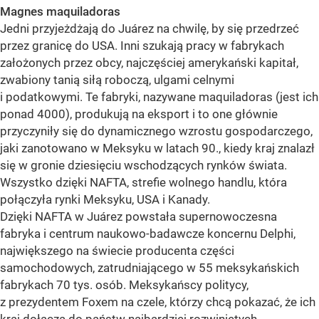
Magnes maquiladoras
Jedni przyjeżdżają do Juárez na chwilę, by się przedrzeć
przez granicę do USA. Inni szukają pracy w fabrykach
założonych przez obcy, najczęściej amerykański kapitał,
zwabiony tanią siłą roboczą, ulgami celnymi
i podatkowymi. Te fabryki, nazywane maquiladoras (jest ich
ponad 4000), produkują na eksport i to one głównie
przyczyniły się do dynamicznego wzrostu gospodarczego,
jaki zanotowano w Meksyku w latach 90., kiedy kraj znalazł
się w gronie dziesięciu wschodzących rynków świata.
Wszystko dzięki NAFTA, strefie wolnego handlu, która
połączyła rynki Meksyku, USA i Kanady.
Dzięki NAFTA w Juárez powstała supernowoczesna
fabryka i centrum naukowo-badawcze koncernu Delphi,
największego na świecie producenta części
samochodowych, zatrudniającego w 55 meksykańskich
fabrykach 70 tys. osób. Meksykańscy politycy,
z prezydentem Foxem na czele, którzy chcą pokazać, że ich