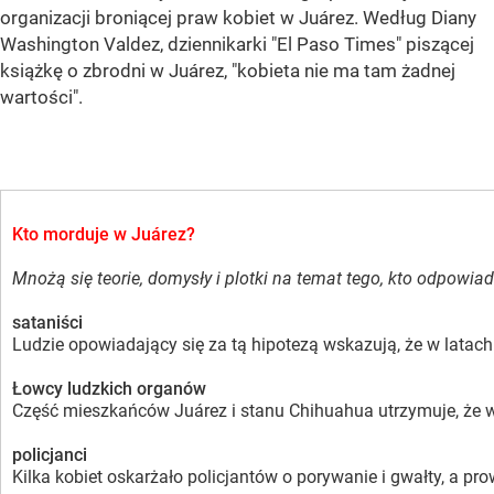
organizacji broniącej praw kobiet w Juárez. Według Diany
Washington Valdez, dziennikarki "El Paso Times" piszącej
książkę o zbrodni w Juárez, "kobieta nie ma tam żadnej
wartości".
Kto morduje w Juárez?
Mnożą się teorie, domysły i plotki na temat tego, kto odpowi
sataniści
Ludzie opowiadający się za tą hipotezą wskazują, że w lata
Łowcy ludzkich organów
Część mieszkańców Juárez i stanu Chihuahua utrzymuje, że wi
policjanci
Kilka kobiet oskarżało policjantów o porywanie i gwałty, a p