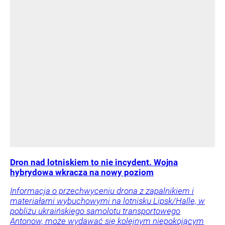
Dron nad lotniskiem to nie incydent. Wojna
hybrydowa wkracza na nowy poziom
Informacja o przechwyceniu drona z zapalnikiem i
materiałami wybuchowymi na lotnisku Lipsk/Halle, w
pobliżu ukraińskiego samolotu transportowego
Antonow, może wydawać się kolejnym niepokojącym