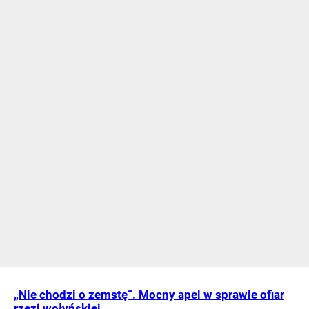
„Nie chodzi o zemstę”. Mocny apel w sprawie ofiar
rzezi wołyńskiej