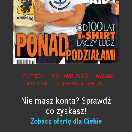
SPIS TREŚCI
ARCHIWUM WYDAŃ
WYDANIA
SPECJALNE
SUBSKRYPCJA CYFROWA
Nie masz konta? Sprawdź
co zyskasz!
Zobacz ofertę dla Ciebie