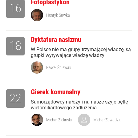
Fotoplastykon
16
Henryk Sawka
Dyktatura nasizmu
18
W Polsce nie ma grupy trzymającej władzę, są
grupki wyrywające władzę władzy
Paweł Śpiewak
Gierek komunalny
22
Samorządowcy nałożyli na nasze szyje pętlę
wielomiliardowego zadłużenia
Michał Zieliński
Michał Zawadzki