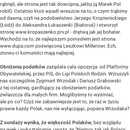
rąbnęli, ale strona jest tak dowcipna, jakby ją Marek Pol
robił). Ostatnio ktoś wpadł wreszcie na to, o czym trąbimy
od dawna, czyli na podobieństwo Jerzego Kropiwnickiego
(Łódź) do Aleksandra Łukaszenki (Białoruś) i stworzył
stronę www.kropaszenko.prv.pl - drętwą jak jej bohater.
Wychodzi na to, że najlepszym pomysłem jest strona
www.dupa.com poświęcona Leszkowi Millerowi. Ech,
znowu ci komuniści mają najlepiej.
Obniżenia podatków
zażądała cała opozycja: od Platformy
Obywatelskiej, przez PiS, do Ligi Polskich Rodzin. Wzruszyli
nas szczególnie Zygmunt Wrzodak i Dariusz Grabowski
z tej ostatniej, gardłujący za obniżaniem podatków,
zwłaszcza dla małych firm. Moglibyśmy to wyśmiać,
ale po co? Czyż nie zabawniejsze jest to, że raz w życiu
prawie każdy Polak, nas nie wyłączając, popiera Wrzodaka?
Z sondaży wynika, że większość Polaków,
bez względu
na wiek i wykształcenie, uważa, że "Niemcy, tak jak Polacy,