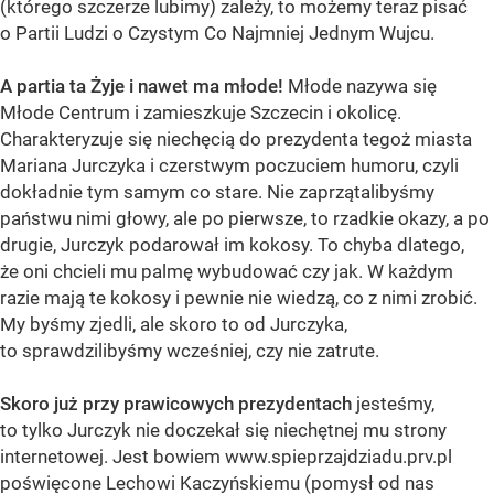
(którego szczerze lubimy) zależy, to możemy teraz pisać
o Partii Ludzi o Czystym Co Najmniej Jednym Wujcu.
A partia ta Żyje i nawet ma młode!
Młode nazywa się
Młode Centrum i zamieszkuje Szczecin i okolicę.
Charakteryzuje się niechęcią do prezydenta tegoż miasta
Mariana Jurczyka i czerstwym poczuciem humoru, czyli
dokładnie tym samym co stare. Nie zaprzątalibyśmy
państwu nimi głowy, ale po pierwsze, to rzadkie okazy, a po
drugie, Jurczyk podarował im kokosy. To chyba dlatego,
że oni chcieli mu palmę wybudować czy jak. W każdym
razie mają te kokosy i pewnie nie wiedzą, co z nimi zrobić.
My byśmy zjedli, ale skoro to od Jurczyka,
to sprawdzilibyśmy wcześniej, czy nie zatrute.
Skoro już przy prawicowych prezydentach
jesteśmy,
to tylko Jurczyk nie doczekał się niechętnej mu strony
internetowej. Jest bowiem www.spieprzajdziadu.prv.pl
poświęcone Lechowi Kaczyńskiemu (pomysł od nas