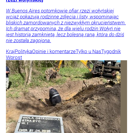
W Buenos Aires potomkowie ofiar rzezi wołyńskiej
wciąż pokazują rodzinne zdjęcia i listy, wspominając
bliskich zamordowanych z niezwykłym okrucieństwem.
Ich dramat przypomina, że dla wielu rodzin Wołyń nie
jest historią zamkniętą, lecz bolesną raną, która do dziś
nie została zagojona.
Kraj
Polityka
Opinie i komentarze
Tylko u Nas
Tygodnik
Wprost