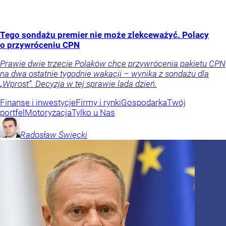
Tego sondażu premier nie może zlekceważyć. Polacy
o przywróceniu CPN
Prawie dwie trzecie Polaków chce przywrócenia pakietu CPN
na dwa ostatnie tygodnie wakacji – wynika z sondażu dla
„Wprost”. Decyzja w tej sprawie lada dzień.
Finanse i inwestycje
Firmy i rynki
Gospodarka
Twój
portfel
Motoryzacja
Tylko u Nas
Radosław
Święcki