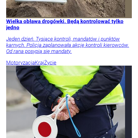
Wielka obława drogówki. Będą kontrolować tylko
jedno
Jeden dzień. Tysiące kontroli, mandatów i punktów
karnych. Policja zaplanowała akcję kontroli kierowców.
Od rana posypią się mandaty.
Motoryzacja
Kraj
Życie