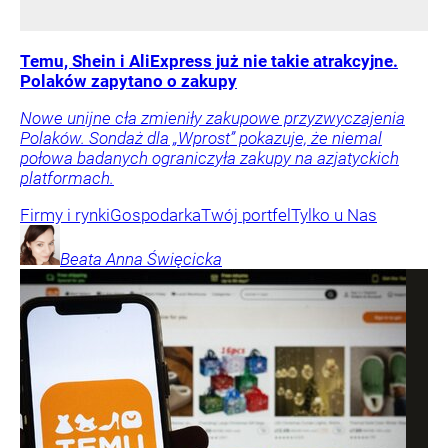
Temu, Shein i AliExpress już nie takie atrakcyjne.
Polaków zapytano o zakupy
Nowe unijne cła zmieniły zakupowe przyzwyczajenia
Polaków. Sondaż dla „Wprost” pokazuje, że niemal
połowa badanych ograniczyła zakupy na azjatyckich
platformach.
Firmy i rynki
Gospodarka
Twój portfel
Tylko u Nas
Beata Anna
Święcicka