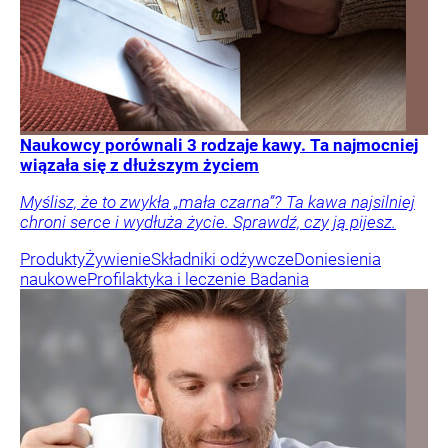
Naukowcy porównali 3 rodzaje kawy. Ta najmocniej
wiązała się z dłuższym życiem
Myślisz, że to zwykła „mała czarna”? Ta kawa najsilniej
chroni serce i wydłuża życie. Sprawdź, czy ją pijesz.
Produkty
Żywienie
Składniki odżywcze
Doniesienia
naukowe
Profilaktyka i leczenie
Badania