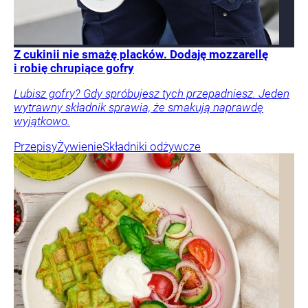
Z cukinii nie smażę placków. Dodaję mozzarellę
i robię chrupiące gofry
Lubisz gofry? Gdy spróbujesz tych przepadniesz. Jeden
wytrawny składnik sprawia, że smakują naprawdę
wyjątkowo.
Przepisy
Żywienie
Składniki odżywcze