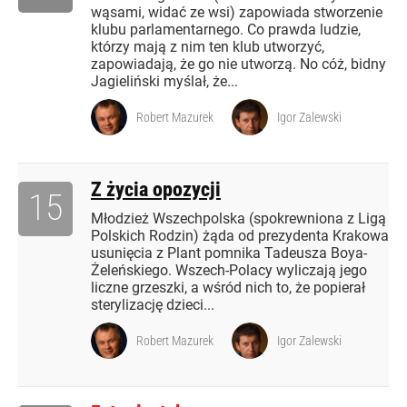
wąsami, widać ze wsi) zapowiada stworzenie
klubu parlamentarnego. Co prawda ludzie,
którzy mają z nim ten klub utworzyć,
zapowiadają, że go nie utworzą. No cóż, bidny
Jagieliński myślał, że...
Robert Mazurek
Igor Zalewski
Z życia opozycji
15
Młodzież Wszechpolska (spokrewniona z Ligą
Polskich Rodzin) żąda od prezydenta Krakowa
usunięcia z Plant pomnika Tadeusza Boya-
Żeleńskiego. Wszech-Polacy wyliczają jego
liczne grzeszki, a wśród nich to, że popierał
sterylizację dzieci...
Robert Mazurek
Igor Zalewski