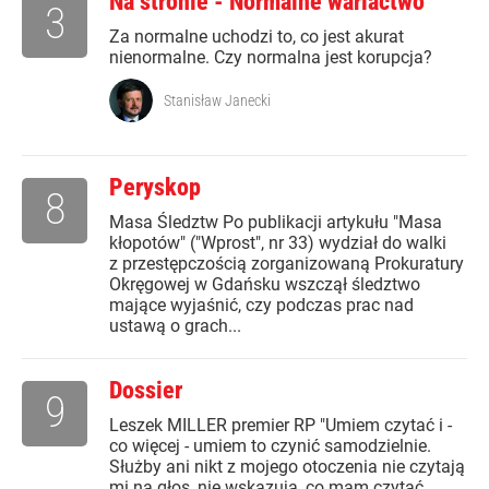
Na stronie - Normalne wariactwo
3
Za normalne uchodzi to, co jest akurat
nienormalne. Czy normalna jest korupcja?
Stanisław Janecki
Peryskop
8
Masa Śledztw Po publikacji artykułu "Masa
kłopotów" ("Wprost", nr 33) wydział do walki
z przestępczością zorganizowaną Prokuratury
Okręgowej w Gdańsku wszczął śledztwo
mające wyjaśnić, czy podczas prac nad
ustawą o grach...
Dossier
9
Leszek MILLER premier RP "Umiem czytać i -
co więcej - umiem to czynić samodzielnie.
Służby ani nikt z mojego otoczenia nie czytają
mi na głos, nie wskazują, co mam czytać,