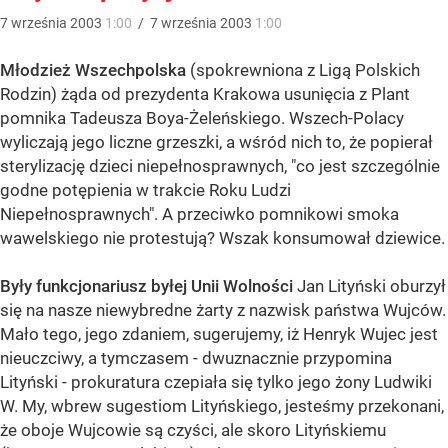
7
września
2003
1:00
/
7
września
2003
1:00
Młodzież Wszechpolska
(spokrewniona z Ligą Polskich
Rodzin) żąda od prezydenta Krakowa usunięcia z Plant
pomnika Tadeusza Boya-Żeleńskiego. Wszech-Polacy
wyliczają jego liczne grzeszki, a wśród nich to, że popierał
sterylizację dzieci niepełnosprawnych, "co jest szczególnie
godne potępienia w trakcie Roku Ludzi
Niepełnosprawnych". A przeciwko pomnikowi smoka
wawelskiego nie protestują? Wszak konsumował dziewice.
Były funkcjonariusz byłej Unii Wolności
Jan Lityński oburzył
się na nasze niewybredne żarty z nazwisk państwa Wujców.
Mało tego, jego zdaniem, sugerujemy, iż Henryk Wujec jest
nieuczciwy, a tymczasem - dwuznacznie przypomina
Lityński - prokuratura czepiała się tylko jego żony Ludwiki
W. My, wbrew sugestiom Lityńskiego, jesteśmy przekonani,
że oboje Wujcowie są czyści, ale skoro Lityńskiemu