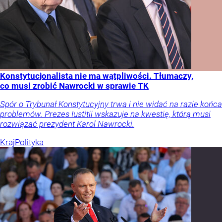
Konstytucjonalista nie ma wątpliwości. Tłumaczy,
co musi zrobić Nawrocki w sprawie TK
Spór o Trybunał Konstytucyjny trwa i nie widać na razie końca
problemów. Prezes Iustitii wskazuje na kwestię, którą musi
rozwiązać prezydent Karol Nawrocki.
Kraj
Polityka