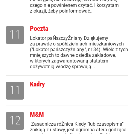
czego nie powinienem czytać. I korzystam
z okazji, żeby poinformować...
Poczta
11
Lokator paŃszczyŹniany Dziękujemy
za prawdę o spółdzielniach mieszkaniowych
("Lokator pańszczyźniany", nr 34). Wiele z tych
mniejszych to dawne osiedla zakładowe,
w których zagwarantowaną statutem
dożywotnią władzę sprawują...
Kadry
11
M&M
12
Zasadnicza róŻnica Kiedy "lub czasopisma"
znikają z ustawy, jest ogromna afera godząca