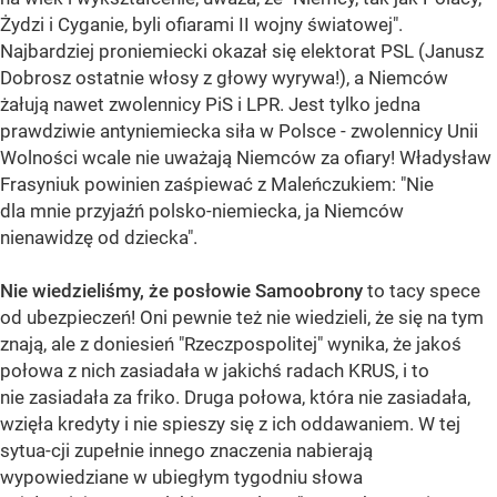
Żydzi i Cyganie, byli ofiarami II wojny światowej".
Najbardziej proniemiecki okazał się elektorat PSL (Janusz
Dobrosz ostatnie włosy z głowy wyrywa!), a Niemców
żałują nawet zwolennicy PiS i LPR. Jest tylko jedna
prawdziwie antyniemiecka siła w Polsce - zwolennicy Unii
Wolności wcale nie uważają Niemców za ofiary! Władysław
Frasyniuk powinien zaśpiewać z Maleńczukiem: "Nie
dla mnie przyjaźń polsko-niemiecka, ja Niemców
nienawidzę od dziecka".
Nie wiedzieliśmy, że posłowie Samoobrony
to tacy spece
od ubezpieczeń! Oni pewnie też nie wiedzieli, że się na tym
znają, ale z doniesień "Rzeczpospolitej" wynika, że jakoś
połowa z nich zasiadała w jakichś radach KRUS, i to
nie zasiadała za friko. Druga połowa, która nie zasiadała,
wzięła kredyty i nie spieszy się z ich oddawaniem. W tej
sytua-cji zupełnie innego znaczenia nabierają
wypowiedziane w ubiegłym tygodniu słowa