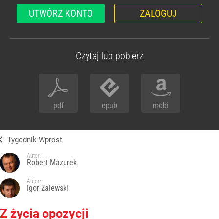
UTWÓRZ KONTO
ZALOGUJ
Czytaj lub pobierz
pdf
epub
mobi
Tygodnik Wprost
Autor:
Robert Mazurek
Autor:
Igor Zalewski
Z życia opozycji