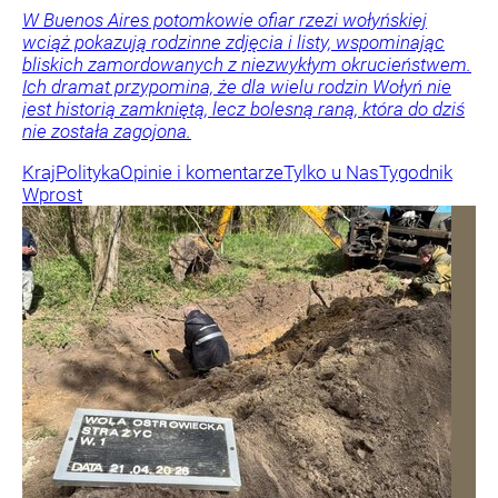
W Buenos Aires potomkowie ofiar rzezi wołyńskiej
wciąż pokazują rodzinne zdjęcia i listy, wspominając
bliskich zamordowanych z niezwykłym okrucieństwem.
Ich dramat przypomina, że dla wielu rodzin Wołyń nie
jest historią zamkniętą, lecz bolesną raną, która do dziś
nie została zagojona.
Kraj
Polityka
Opinie i komentarze
Tylko u Nas
Tygodnik
Wprost