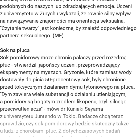
podobnych do naszych lub zdradzających emocje. Uczeni
z uniwersytetu w Zurychu wykazali, że równie silny wpływ
na nawiązywanie znajomości ma orientacja seksualna.
"Czytanie twarzy" jest konieczne, by znaleźć odpowiedniego
partnera seksualnego.
(MF)
Sok na płuca
Sok pomidorowy może chronić palaczy przed rozedmą
płuc - stwierdzili japońscy uczeni, przeprowadzający
eksperymenty na myszach. Gryzonie, które zamiast wody
dostawały do picia 50-procentowy sok, były chronione
przed toksycznym działaniem dymu tytoniowego na płuca.
"Dym zawiera wiele substancji o działaniu utleniającym,
a pomidory są bogatym źródłem likopenu, czyli silnego
przeciwutleniacza" - mówi dr Kuniaki Seyama
z uniwersytetu Juntendo w Tokio. Badacze chcą teraz
sprawdzić, czy sok pomidorowy będzie skuteczny także
u ludzi z chorobami płuc. Z dotychczasowych badań