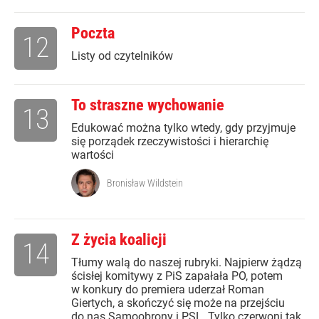
Poczta
12
Listy od czytelników
To straszne wychowanie
13
Edukować można tylko wtedy, gdy przyjmuje
się porządek rzeczywistości i hierarchię
wartości
Bronisław Wildstein
Z życia koalicji
14
Tłumy walą do naszej rubryki. Najpierw żądzą
ścisłej komitywy z PiS zapałała PO, potem
w konkury do premiera uderzał Roman
Giertych, a skończyć się może na przejściu
do nas Samoobrony i PSL. Tylko czerwoni tak