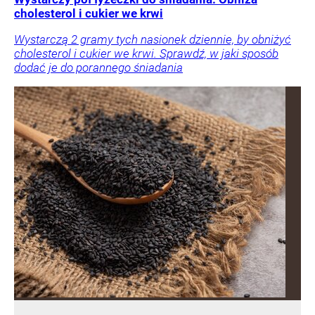
cholesterol i cukier we krwi
Wystarczą 2 gramy tych nasionek dziennie, by obniżyć
cholesterol i cukier we krwi. Sprawdź, w jaki sposób
dodać je do porannego śniadania