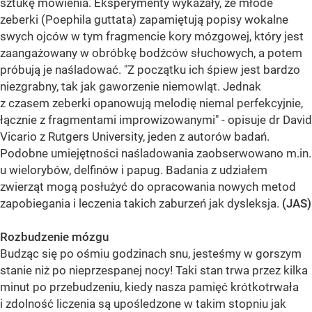
sztukę mówienia. Eksperymenty wykazały, że młode
zeberki (Poephila guttata) zapamiętują popisy wokalne
swych ojców w tym fragmencie kory mózgowej, który jest
zaangażowany w obróbkę bodźców słuchowych, a potem
próbują je naśladować. "Z początku ich śpiew jest bardzo
niezgrabny, tak jak gaworzenie niemowląt. Jednak
z czasem zeberki opanowują melodię niemal perfekcyjnie,
łącznie z fragmentami improwizowanymi" - opisuje dr David
Vicario z Rutgers University, jeden z autorów badań.
Podobne umiejętności naśladowania zaobserwowano m.in.
u wielorybów, delfinów i papug. Badania z udziałem
zwierząt mogą posłużyć do opracowania nowych metod
zapobiegania i leczenia takich zaburzeń jak dysleksja.
(JAS)
Rozbudzenie mózgu
Budząc się po ośmiu godzinach snu, jesteśmy w gorszym
stanie niż po nieprzespanej nocy! Taki stan trwa przez kilka
minut po przebudzeniu, kiedy nasza pamięć krótkotrwała
i zdolność liczenia są upośledzone w takim stopniu jak