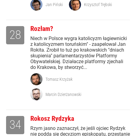
Jan Piński
Krzysztof Trębski
Rozłam?
28
Niech w Polsce wygra katolicyzm łagiewnicki
z katolicyzmem toruńskim" - zaapelował Jan
Rokita. Zrobił to tuż po krakowskich "dniach
skupienia" parlamentarzystów Platformy
Obywatelskiej. Działacze platformy zjechali
do Krakowa, by stworzyć...
Tomasz Krzyżak
Marcin Dzierżanowski
Rokosz Rydzyka
34
Rzym jasno zaznaczył, że jeśli ojciec Rydzyk
nie podda się decyzjom episkopatu, przestanie