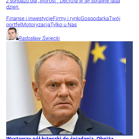
z sondażu dla „Wprost”. Decyzja w tej sprawie lada
dzień.
Finanse i inwestycje
Firmy i rynki
Gospodarka
Twój
portfel
Motoryzacja
Tylko u Nas
Radosław
Święcki
Wystarczy pół łyżeczki do śniadania. Obniża