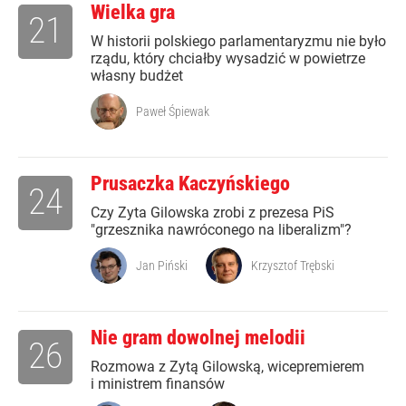
Wielka gra
21
W historii polskiego parlamentaryzmu nie było
rządu, który chciałby wysadzić w powietrze
własny budżet
Paweł Śpiewak
Prusaczka Kaczyńskiego
24
Czy Zyta Gilowska zrobi z prezesa PiS
"grzesznika nawróconego na liberalizm"?
Jan Piński
Krzysztof Trębski
Nie gram dowolnej melodii
26
Rozmowa z Zytą Gilowską, wicepremierem
i ministrem finansów