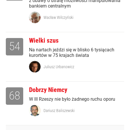
z obawy o utratę możliwości manipulowania
bankiem centralnym
Wacław Wilczyński
Wielki szus
54
Na nartach jeździ się w blisko 6 tysiącach
kurortów w 75 krajach świata
Juliusz Urbanowicz
Dobrzy Niemcy
68
W III Rzeszy nie było żadnego ruchu oporu
Dariusz Baliszewski