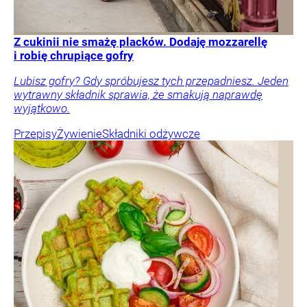
Z cukinii nie smażę placków. Dodaję mozzarellę
i robię chrupiące gofry
Lubisz gofry? Gdy spróbujesz tych przepadniesz. Jeden
wytrawny składnik sprawia, że smakują naprawdę
wyjątkowo.
Przepisy
Żywienie
Składniki odżywcze