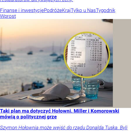
Finanse i inwestycje
Podróże
Kraj
Tylko u Nas
Tygodnik
Wprost
Taki plan ma dotyczyć Hołowni. Miller i Komorowski
mówią o politycznej grze
Szymon Hołownia może wejść do rządu Donalda Tuska. Byli