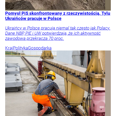
Pomysł PiS skonfrontowany z rzeczywistością. Tylu
Ukraińców pracuje w Polsce
Ukraińcy w Polsce pracują niemal tak często jak Polacy.
Dane NBP, PIE i UW potwierdzają, że ich aktywność
zawodowa przekracza 70 proc.
Kraj
Polityka
Gospodarka