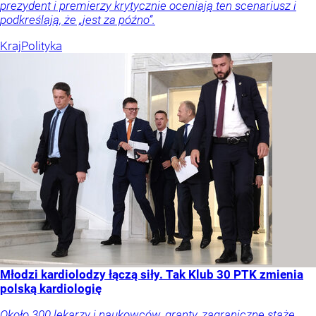
prezydent i premierzy krytycznie oceniają ten scenariusz i
podkreślają, że „jest za późno”.
Kraj
Polityka
Młodzi kardiolodzy łączą siły. Tak Klub 30 PTK zmienia
polską kardiologię
Około 300 lekarzy i naukowców, granty, zagraniczne staże,