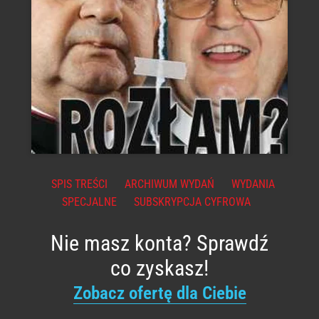
SPIS TREŚCI
ARCHIWUM WYDAŃ
WYDANIA
SPECJALNE
SUBSKRYPCJA CYFROWA
Nie masz konta? Sprawdź
co zyskasz!
Zobacz ofertę dla Ciebie