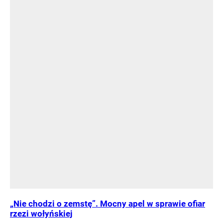
„Nie chodzi o zemstę”. Mocny apel w sprawie ofiar
rzezi wołyńskiej