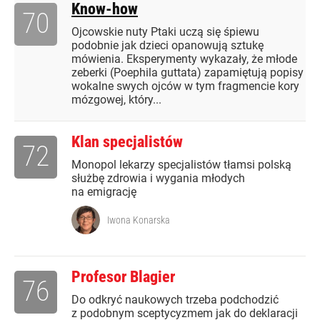
Know-how
70
Ojcowskie nuty Ptaki uczą się śpiewu
podobnie jak dzieci opanowują sztukę
mówienia. Eksperymenty wykazały, że młode
zeberki (Poephila guttata) zapamiętują popisy
wokalne swych ojców w tym fragmencie kory
mózgowej, który...
Klan specjalistów
72
Monopol lekarzy specjalistów tłamsi polską
służbę zdrowia i wygania młodych
na emigrację
Iwona Konarska
Profesor Blagier
76
Do odkryć naukowych trzeba podchodzić
z podobnym sceptycyzmem jak do deklaracji