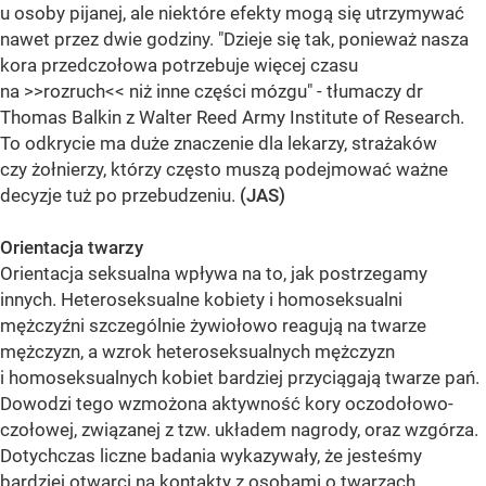
u osoby pijanej, ale niektóre efekty mogą się utrzymywać
nawet przez dwie godziny. "Dzieje się tak, ponieważ nasza
kora przedczołowa potrzebuje więcej czasu
na >>rozruch<< niż inne części mózgu" - tłumaczy dr
Thomas Balkin z Walter Reed Army Institute of Research.
To odkrycie ma duże znaczenie dla lekarzy, strażaków
czy żołnierzy, którzy często muszą podejmować ważne
decyzje tuż po przebudzeniu.
(JAS)
Orientacja twarzy
Orientacja seksualna wpływa na to, jak postrzegamy
innych. Heteroseksualne kobiety i homoseksualni
mężczyźni szczególnie żywiołowo reagują na twarze
mężczyzn, a wzrok heteroseksualnych mężczyzn
i homoseksualnych kobiet bardziej przyciągają twarze pań.
Dowodzi tego wzmożona aktywność kory oczodołowo-
czołowej, związanej z tzw. układem nagrody, oraz wzgórza.
Dotychczas liczne badania wykazywały, że jesteśmy
bardziej otwarci na kontakty z osobami o twarzach