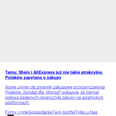
Temu, Shein i AliExpress już nie takie atrakcyjne.
Polaków zapytano o zakupy
Nowe unijne cła zmieniły zakupowe przyzwyczajenia
Polaków. Sondaż dla „Wprost” pokazuje, że niemal
połowa badanych ograniczyła zakupy na azjatyckich
platformach.
Firmy i rynki
Gospodarka
Twój portfel
Tylko u Nas