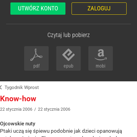
UTWÓRZ KONTO
ZALOGUJ
Czytaj lub pobierz
pdf
epub
mobi
Tygodnik Wprost
Know-how
22
stycznia
2006
/
22
stycznia
2006
Ojcowskie nuty
Ptaki uczą się śpiewu podobnie jak dzieci opanowują