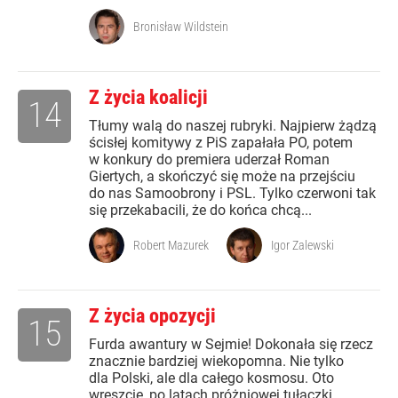
Bronisław Wildstein
Z życia koalicji
14
Tłumy walą do naszej rubryki. Najpierw żądzą
ścisłej komitywy z PiS zapałała PO, potem
w konkury do premiera uderzał Roman
Giertych, a skończyć się może na przejściu
do nas Samoobrony i PSL. Tylko czerwoni tak
się przekabacili, że do końca chcą...
Robert Mazurek
Igor Zalewski
Z życia opozycji
15
Furda awantury w Sejmie! Dokonała się rzecz
znacznie bardziej wiekopomna. Nie tylko
dla Polski, ale dla całego kosmosu. Oto
wreszcie, po latach próżniowej tułaczki,