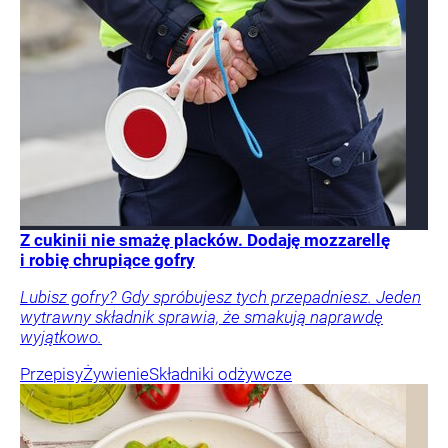
Z cukinii nie smażę placków. Dodaję mozzarellę
i robię chrupiące gofry
Lubisz gofry? Gdy spróbujesz tych przepadniesz. Jeden
wytrawny składnik sprawia, że smakują naprawdę
wyjątkowo.
Przepisy
Żywienie
Składniki odżywcze