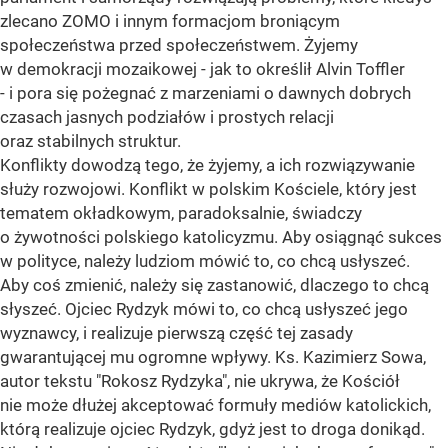
zlecano ZOMO i innym formacjom broniącym
społeczeństwa przed społeczeństwem. Żyjemy
w demokracji mozaikowej - jak to określił Alvin Toffler
- i pora się pożegnać z marzeniami o dawnych dobrych
czasach jasnych podziałów i prostych relacji
oraz stabilnych struktur.
Konflikty dowodzą tego, że żyjemy, a ich rozwiązywanie
służy rozwojowi. Konflikt w polskim Kościele, który jest
tematem okładkowym, paradoksalnie, świadczy
o żywotności polskiego katolicyzmu. Aby osiągnąć sukces
w polityce, należy ludziom mówić to, co chcą usłyszeć.
Aby coś zmienić, należy się zastanowić, dlaczego to chcą
słyszeć. Ojciec Rydzyk mówi to, co chcą usłyszeć jego
wyznawcy, i realizuje pierwszą część tej zasady
gwarantującej mu ogromne wpływy. Ks. Kazimierz Sowa,
autor tekstu "Rokosz Rydzyka", nie ukrywa, że Kościół
nie może dłużej akceptować formuły mediów katolickich,
którą realizuje ojciec Rydzyk, gdyż jest to droga donikąd.