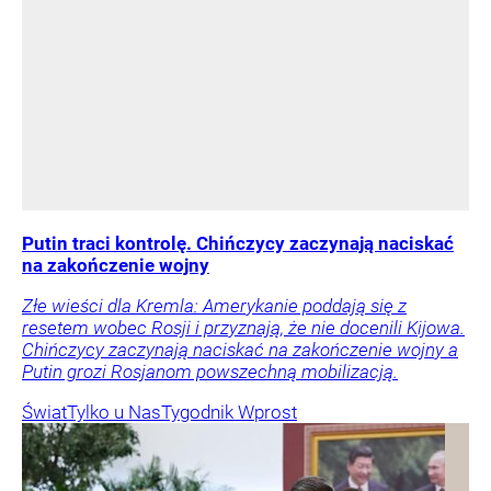
Putin traci kontrolę. Chińczycy zaczynają naciskać
na zakończenie wojny
Złe wieści dla Kremla: Amerykanie poddają się z
resetem wobec Rosji i przyznają, że nie docenili Kijowa.
Chińczycy zaczynają naciskać na zakończenie wojny a
Putin grozi Rosjanom powszechną mobilizacją.
Świat
Tylko u Nas
Tygodnik Wprost