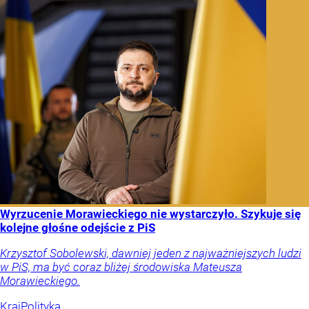
Wyrzucenie Morawieckiego nie wystarczyło. Szykuje się
kolejne głośne odejście z PiS
Krzysztof Sobolewski, dawniej jeden z najważniejszych ludzi
w PiS, ma być coraz bliżej środowiska Mateusza
Morawieckiego.
Kraj
Polityka