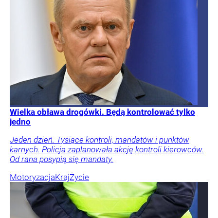
Wielka obława drogówki. Będą kontrolować tylko
jedno
Jeden dzień. Tysiące kontroli, mandatów i punktów
karnych. Policja zaplanowała akcję kontroli kierowców.
Od rana posypią się mandaty.
Motoryzacja
Kraj
Życie