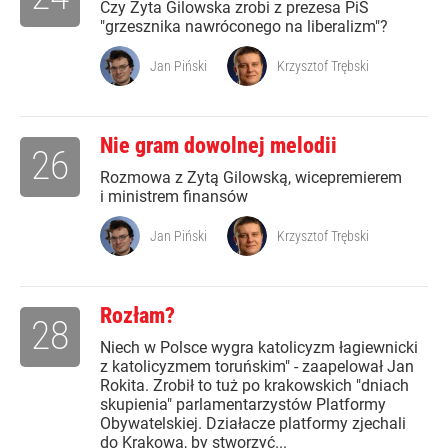
Czy Zyta Gilowska zrobi z prezesa PiS
"grzesznika nawróconego na liberalizm"?
Jan Piński
Krzysztof Trębski
Nie gram dowolnej melodii
26
Rozmowa z Zytą Gilowską, wicepremierem
i ministrem finansów
Jan Piński
Krzysztof Trębski
Rozłam?
28
Niech w Polsce wygra katolicyzm łagiewnicki
z katolicyzmem toruńskim" - zaapelował Jan
Rokita. Zrobił to tuż po krakowskich "dniach
skupienia" parlamentarzystów Platformy
Obywatelskiej. Działacze platformy zjechali
do Krakowa, by stworzyć...