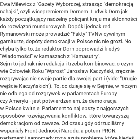
Ewa Milewicz z "Gazety Wyborczej, strasząc "demokracją
nahajki", czyli wicepremierem Dornem. Ludwik Dorn jak
każdy początkujący naczelny policjant kraju ma skłonności
do rozwiązań mundurowych. Dopóki jednak red.
Rymanowski może prowadzić "Fakty" TVNw cywilnym
garniturze, dopóty demokracji w Polsce nic nie grozi. No
chyba tylko to, że redaktor Dorn poprowadzi kiedyś
"Wiadomości" w kamaszach z "Kamasutry".
Sejm to jednak nie redakcja i trzeba kombinować, o czym
wie Człowiek Roku "Wprost" Jarosław Kaczyński, zręcznie
rozgrywając nie swoje partie dla swojej partii (vide: "Drugie
wejście Kaczyńskich"). To, co dzieje się w Sejmie, w niczym
nie odbiega od rozgrywek w parlamentach Europy
czy Ameryki - jest potwierdzeniem, że demokracja
w Polsce kwitnie. Parlament to najlepszy z najgorszych
sposobów rozwiązywania konfliktów, które towarzyszą
demokracjom od zawsze. Od czasu gdy odrzuciliśmy
wspaniały Front Jedności Narodu, a potem PRON,
parlament i samorządy rozwiązują problemy, które kiedyś