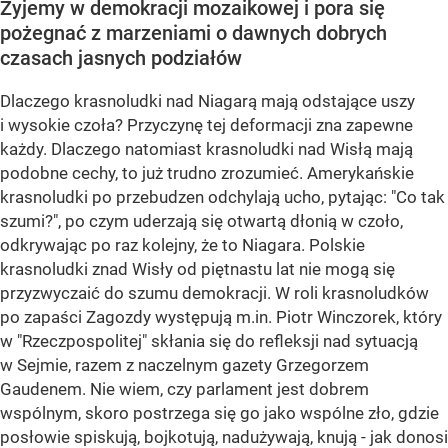
Żyjemy w demokracji mozaikowej i pora się
pożegnać z marzeniami o dawnych dobrych
czasach jasnych podziałów
Dlaczego krasnoludki nad Niagarą mają odstające uszy
i wysokie czoła? Przyczynę tej deformacji zna zapewne
każdy. Dlaczego natomiast krasnoludki nad Wisłą mają
podobne cechy, to już trudno zrozumieć. Amerykańskie
krasnoludki po przebudzen odchylają ucho, pytając: "Co tak
szumi?", po czym uderzają się otwartą dłonią w czoło,
odkrywając po raz kolejny, że to Niagara. Polskie
krasnoludki znad Wisły od piętnastu lat nie mogą się
przyzwyczaić do szumu demokracji. W roli krasnoludków
po zapaści Zagozdy występują m.in. Piotr Winczorek, który
w "Rzeczpospolitej" skłania się do refleksji nad sytuacją
w Sejmie, razem z naczelnym gazety Grzegorzem
Gaudenem. Nie wiem, czy parlament jest dobrem
wspólnym, skoro postrzega się go jako wspólne zło, gdzie
posłowie spiskują, bojkotują, nadużywają, knują - jak donosi