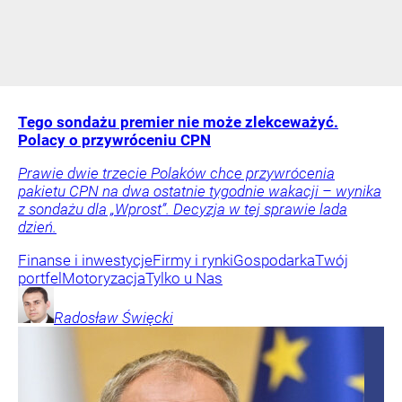
Tego sondażu premier nie może zlekceważyć.
Polacy o przywróceniu CPN
Prawie dwie trzecie Polaków chce przywrócenia
pakietu CPN na dwa ostatnie tygodnie wakacji – wynika
z sondażu dla „Wprost”. Decyzja w tej sprawie lada
dzień.
Finanse i inwestycje
Firmy i rynki
Gospodarka
Twój
portfel
Motoryzacja
Tylko u Nas
Radosław
Święcki