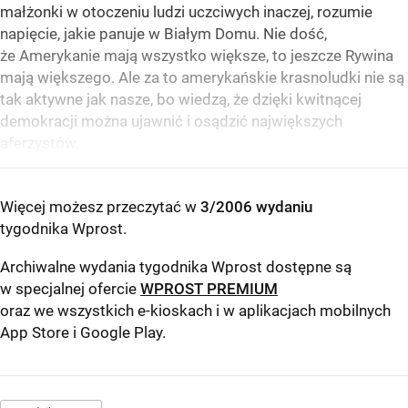
małżonki w otoczeniu ludzi uczciwych inaczej, rozumie
napięcie, jakie panuje w Białym Domu. Nie dość,
że Amerykanie mają wszystko większe, to jeszcze Rywina
mają większego. Ale za to amerykańskie krasnoludki nie są
tak aktywne jak nasze, bo wiedzą, że dzięki kwitnącej
demokracji można ujawnić i osądzić największych
aferzystów.
Więcej możesz przeczytać w
3/2006 wydaniu
tygodnika Wprost
.
Archiwalne wydania tygodnika Wprost dostępne są
w specjalnej ofercie
WPROST PREMIUM
oraz we wszystkich e-kioskach i w aplikacjach mobilnych
App Store
i
Google Play
.