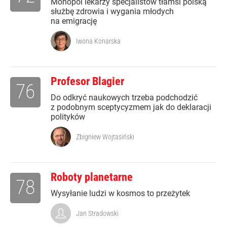
Monopol lekarzy specjalistów tłamsi polską
służbę zdrowia i wygania młodych
na emigrację
Iwona Konarska
Profesor Blagier
76
Do odkryć naukowych trzeba podchodzić
z podobnym sceptycyzmem jak do deklaracji
polityków
Zbigniew Wojtasiński
Roboty planetarne
78
Wysyłanie ludzi w kosmos to przeżytek
Jan Stradowski