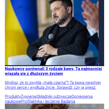
Naukowcy porównali 3 rodzaje kawy. Ta najmocniej
wiązała się z dłuższym życiem
Myślisz, że to zwykła „mała czarna”? Ta kawa najsilniej
chroni serce i wydłuża życie. Sprawdź, czy ją pijesz.
Produkty
Żywienie
Składniki odżywcze
Doniesienia
naukowe
Profilaktyka i leczenie
Badania