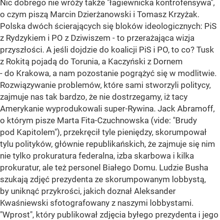
Nic dobrego nie wróży także "łagiewnicka kontrofensywa",
o czym piszą Marcin Dzierżanowski i Tomasz Krzyżak.
Polska dwóch ścierających się bloków ideologicznych: PiS
z Rydzykiem i PO z Dziwiszem - to przerażająca wizja
przyszłości. A jeśli dojdzie do koalicji PiS i PO, to co? Tusk
z Rokitą pojadą do Torunia, a Kaczyński z Dornem
- do Krakowa, a nam pozostanie pogrążyć się w modlitwie.
Rozwiązywanie problemów, które sami stworzyli politycy,
zajmuje nas tak bardzo, że nie dostrzegamy, iż tacy
Amerykanie wyprodukowali super-Rywina. Jack Abramoff,
o którym pisze Marta Fita-Czuchnowska (vide: "Brudy
pod Kapitolem"), przekręcił tyle pieniędzy, skorumpował
tylu polityków, głównie republikańskich, że zajmuje się nim
nie tylko prokuratura federalna, izba skarbowa i kilka
prokuratur, ale też personel Białego Domu. Ludzie Busha
szukają zdjęć prezydenta ze skorumpowanym lobbystą,
by uniknąć przykrości, jakich doznał Aleksander
Kwaśniewski sfotografowany z naszymi lobbystami.
"Wprost", który publikował zdjęcia byłego prezydenta i jego