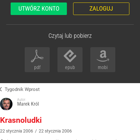
UTWÓRZ KONTO
ZALOGUJ
Czytaj lub pobierz
pdf
epub
mobi
Tygodnik Wprost
Autor:
Marek Król
Krasnoludki
22
stycznia
2006
/
22
stycznia
2006