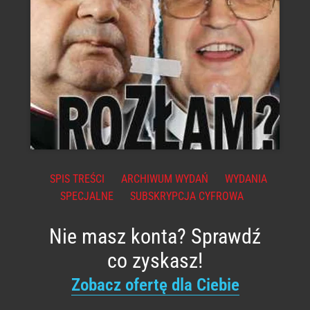
SPIS TREŚCI
ARCHIWUM WYDAŃ
WYDANIA
SPECJALNE
SUBSKRYPCJA CYFROWA
Nie masz konta? Sprawdź
co zyskasz!
Zobacz ofertę dla Ciebie