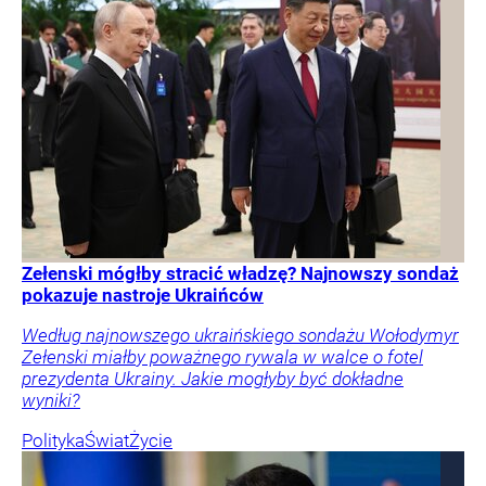
Zełenski mógłby stracić władzę? Najnowszy sondaż
pokazuje nastroje Ukraińców
Według najnowszego ukraińskiego sondażu Wołodymyr
Zełenski miałby poważnego rywala w walce o fotel
prezydenta Ukrainy. Jakie mogłyby być dokładne
wyniki?
Polityka
Świat
Życie