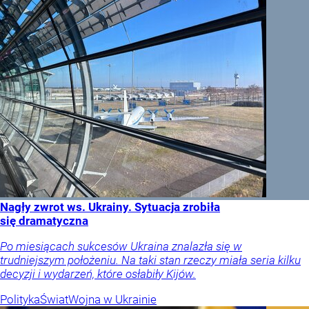
Nagły zwrot ws. Ukrainy. Sytuacja zrobiła
się dramatyczna
Po miesiącach sukcesów Ukraina znalazła się w
trudniejszym położeniu. Na taki stan rzeczy miała seria kilku
decyzji i wydarzeń, które osłabiły Kijów.
Polityka
Świat
Wojna w Ukrainie