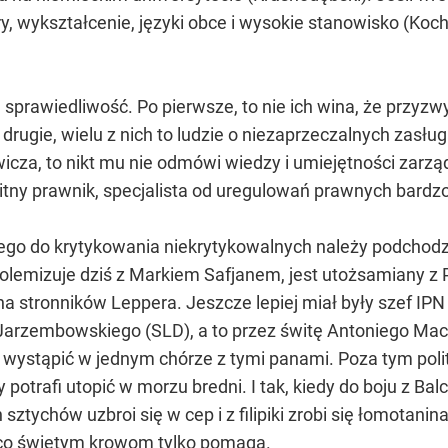
y, wykształcenie, języki obce i wysokie stanowisko (Koc
prawiedliwość. Po pierwsze, to nie ich wina, że przyzwy
 drugie, wielu z nich to ludzie o niezaprzeczalnych zasł
icza, to nikt mu nie odmówi wiedzy i umiejętności zarzą
ybitny prawnik, specjalista od uregulowań prawnych bar
rego do krytykowania niekrytykowalnych należy podchod
oś polemizuje dziś z Markiem Safjanem, jest utożsamiany
na stronników Leppera. Jeszcze lepiej miał były szef IPN
rzembowskiego (SLD), a to przez świtę Antoniego Macier
ał wystąpić w jednym chórze z tymi panami. Poza tym poli
 potrafi utopić w morzu bredni. I tak, kiedy do boju z B
sztychów uzbroi się w cep i z filipiki zrobi się łomotanina
, co świętym krowom tylko pomaga.