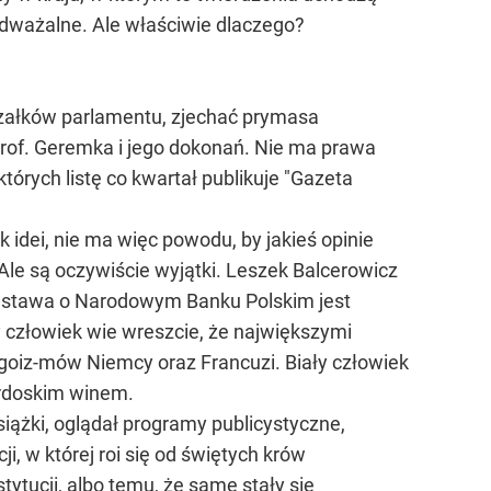
odważalne. Ale właściwie dlaczego?
szałków parlamentu, zjechać prymasa
rof. Geremka i jego dokonań. Nie ma prawa
órych listę co kwartał publikuje "Gazeta
idei, nie ma więc powodu, by jakieś opinie
 Ale są oczywiście wyjątki. Leszek Balcerowicz
e. Ustawa o Narodowym Banku Polskim jest
ły człowiek wie wreszcie, że największymi
goiz-mów Niemcy oraz Francuzi. Biały człowiek
bordoskim winem.
książki, oglądał programy publicystyczne,
ji, w której roi się od świętych krów
ytucji, albo temu, że same stały się