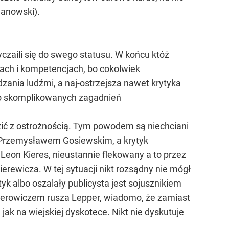
hanowski).
czaili się do swego statusu. W końcu któż
ugach i kompetencjach, bo cokolwiek
dzania ludźmi, a naj-ostrzejsza nawet krytyka
dzo skomplikowanych zagadnień
zić z ostrożnością. Tym powodem są niechciani
 z Przemysławem Gosiewskim, a krytyk
 Leon Kieres, nieustannie flekowany a to przez
ewicza. W tej sytuacji nikt rozsądny nie mógł
tyk albo oszalały publicysta jest sojusznikiem
alcerowiczem rusza Lepper, wiadomo, że zamiast
 jak na wiejskiej dyskotece. Nikt nie dyskutuje