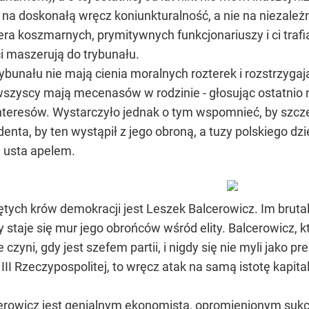
ją na doskonałą wręcz koniunkturalność, a nie na niezależ
ra koszmarnych, prymitywnych funkcjonariuszy i ci trafi
i maszerują do trybunału.
rybunału nie mają cienia moralnych rozterek i rozstrzygaj
wszyscy mają mecenasów w rodzinie - głosując ostatni
 interesów. Wystarczyło jednak o tym wspomnieć, by szc
enta, by ten wystąpił z jego obroną, a tuzy polskiego d
 usta apelem.
tych krów demokracji jest Leszek Balcerowicz. Im brutal
taje się mur jego obrońców wśród elity. Balcerowicz, któr
czyni, gdy jest szefem partii, i nigdy się nie myli jako p
II Rzeczypospolitej, to wręcz atak na samą istotę kapital
cerowicz jest genialnym ekonomistą, opromienionym sukc