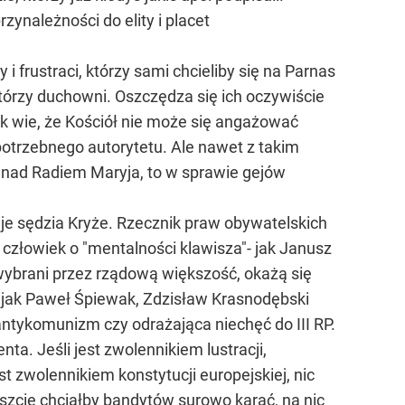
rzynależności do elity i placet
i frustraci, którzy sami chcieliby się na Parnas
ektórzy duchowni. Oszczędza się ich oczywiście
ak wie, że Kościół nie może się angażować
k potrzebnego autorytetu. Ale nawet z takim
e nad Radiem Maryja, to w sprawie gejów
je sędzia Kryże. Rzecznik praw obywatelskich
człowiek o "mentalności klawisza"- jak Janusz
wybrani przez rządową większość, okażą się
e, jak Paweł Śpiewak, Zdzisław Krasnodębski
y antykomunizm czy odrażająca niechęć do III RP.
a. Jeśli jest zwolennikiem lustracji,
t zwolennikiem konstytucji europejskiej, nic
eszcie chciałby bandytów surowo karać, na nic