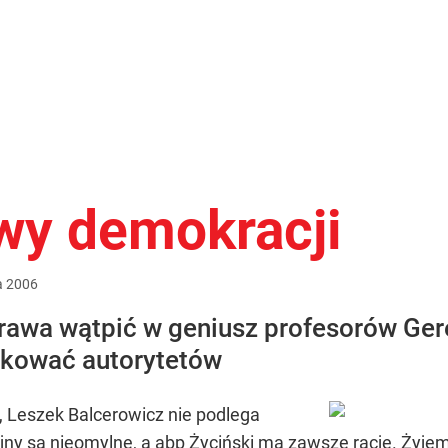
wy demokracji
a
2006
prawa wątpić w geniusz profesorów Ger
ykować autorytetów
 Leszek Balcerowicz nie podlega
yjny są nieomylne, a abp Życiński ma zawsze rację. Żyje