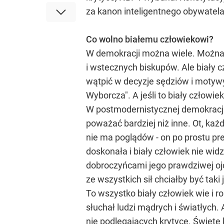
za kanon inteligentnego obywatel
Co wolno białemu człowiekowi?
W demokracji można wiele. Można 
i wstecznych biskupów. Ale biały
wątpić w decyzje sędziów i motywy
Wyborcza". A jeśli to biały człowiek 
W postmodernistycznej demokracji 
poważać bardziej niż inne. Ot, każ
nie ma poglądów - on po prostu pr
doskonała i biały człowiek nie wid
dobroczyńcami jego prawdziwej oj
ze wszystkich sił chciałby być tak
To wszystko biały człowiek wie i ro
słuchał ludzi mądrych i światłych. 
nie podlegających krytyce. Święte 