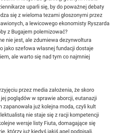
iennikarze uparli się, by do poważnej debaty
adza się z wieloma tezami głoszonymi przez
objawionych, a lewicowego ekonomisty Ryszarda
ałoby z Bugajem polemizować?
e nie jest, ale zdumiewa dezynwoltura
o jako szefowa własnej fundacji dostaje
em, ale warto się nad tym co najmniej
zyjęciu przez media założenia, że skoro
jej poglądów w sprawie aborcji, eutanazji
 zapanowała już kolejna moda, czyli kult
tualistą nie staje się z racji kompetencji
kolejne wersje listy Fiuta, domagające się
 którzy już kiedyś jakiś apel podpisali.