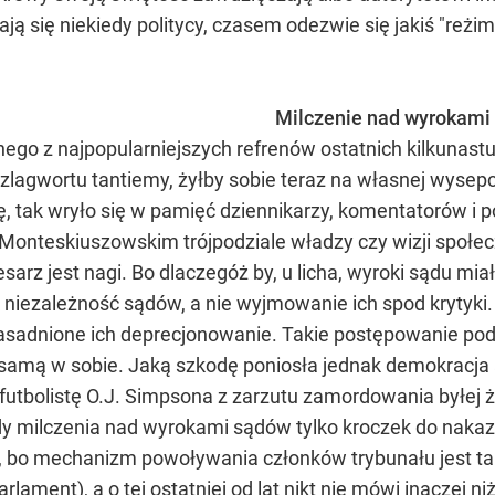
ą się niekiedy politycy, czasem odezwie się jakiś "reżimow
Milczenie nad wyrokami
ego z najpopularniejszych refrenów ostatnich kilkunastu
szlagwortu tantiemy, żyłby sobie teraz na własnej wyse
rę, tak wryło się w pamięć dziennikarzy, komentatorów i p
 o Monteskiuszowskim trójpodziale władzy czy wizji spo
cesarz jest nagi. Bo dlaczegóż by, u licha, wyroki sądu mi
niezależność sądów, a nie wyjmowanie ich spod krytyki
uzasadnione ich deprecjonowanie. Takie postępowanie p
ą samą w sobie. Jaką szkodę poniosła jednak demokracja 
futbolistę O.J. Simpsona z zarzutu zamordowania byłej ż
y milczenia nad wyrokami sądów tylko kroczek do nakaz
, bo mechanizm powoływania członków trybunału jest ta
parlament), a o tej ostatniej od lat nikt nie mówi inaczej n