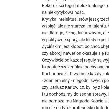
Rekordziści tego intelektualnego re
na niekrytykowalność.
Krytyka intelektualistów jest grzec
wspiąć, ale nie starcza im talentu
nie dlatego, że są duchownymi, ale
w polityczne spory, ale kiedy o pol
Życińskim jest kłopot, bo choć ch
czy aborcji nawet on okazuje się 
Oczywiście od każdej reguły są wy
to postać szczególnie pochylona n
Kochanowski. Przyjmuję każdy zakł
- zdaniem elity - niegodni swych 
czy Dariusz Karłowicz, byliby z kol
I tu dochodzimy do sedna sprawy. K
nie pomoże mu Nagroda Kościelskich
mu nie da tytuł profesorski i kate