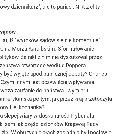
y dziennikarz", ale to pariasi. Nikt z elity
 sądów
 lat, iż "wyroków sądów się nie komentuje".
pce na Morzu Karaibskim. Sformułowanie
olityków, że nikt z nim nie dyskutował przez
łeczeństwa otwartego według Poppera.
ały być wyjęte spod publicznej debaty? Charles
. Czym innym jest oczywiście wpływanie
odważa zaufanie do państwa i wymiaru
amerykańska po tym, jak przez kraj przetoczyła
ony i jej kochanka?
u ślepej wiary w doskonałość Trybunału
ki sam jak części członków Krajowej Rady
iż źle. W obu tych ciałach zasiadają byli posłowie