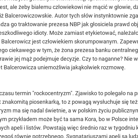
est, ale żeby białemu człowiekowi nie mącić w głowie, dz
ż Balcerowiczowskie. Autor tych słów instynktownie zg
wadza go traktowanie prezesa NBP jak głosiciela prawd 
ieszkodliwego idioty. Może zamiast etykietować, należ
że Balcerowicz jest człowiekiem skorumpowanym. Zapewn
czego ciekawego w tym, że żona prezesa banku centralneg
rawie jej mąż podejmuje decyzje. Czy to naganne? Nie wi
 Balcerowicza uniemożliwia jakąkolwiek rozmowę.
czasu termin "rockocentryzm". Zjawisko to polegało na pr
t znakomitą piosenkarką, to z powagą wysłuchuje się też 
yzm ma się nadal świetnie, a w polskim życiu publicznym
nym przykładem może być ta sama Kora, bo w Polsce intelek
nych apeli i listów. Powstają więc średnio raz w tygodniu 
egoś równie potrzebnego. Sygnatariuszami apeli są ludzie,