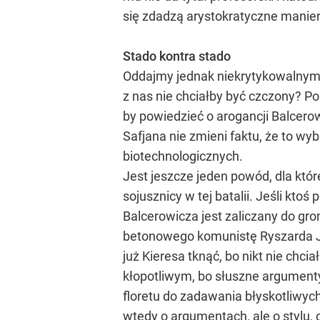
się zdadzą arystokratyczne manier
Stado kontra stado
Oddajmy jednak niekrytykowalnym s
z nas nie chciałby być czczony? Po
by powiedzieć o arogancji Balcerow
Safjana nie zmieni faktu, że to w
biotechnologicznych.
Jest jeszcze jeden powód, dla któ
sojusznicy w tej batalii. Jeśli kt
Balcerowicza jest zaliczany do gro
betonowego komunistę Ryszarda Ja
już Kieresa tknąć, bo nikt nie chci
kłopotliwym, bo słuszne argumenty
floretu do zadawania błyskotliwych 
wtedy o argumentach, ale o stylu