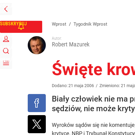
PRZEJDŹ
Udostępnij
0
Skomentuj
NA
WPROST
STRONĘ
GŁÓWNĄ
SUBSKRYBUJ
Wprost
/
Tygodnik Wprost
ZALOGUJ
Autor:
Robert Mazurek
SZUKAJ
MENU
Święte kro
Dodano:
21
maja
2006
/
Zmieniono:
21
maj
Biały człowiek nie ma 
sędziów, nie może kryt
Wyroków sądów się nie komentuje,
krytyce, NBP i Trybunał Konstytuc