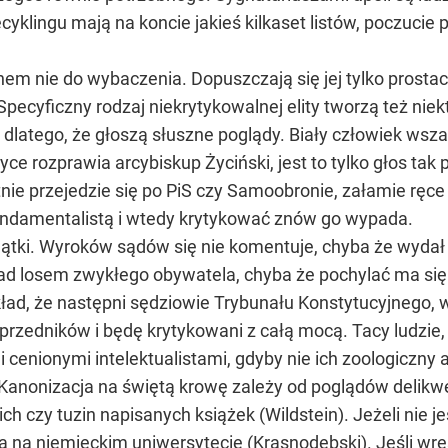
cyklingu mają na koncie jakieś kilkaset listów, poczucie p
hem nie do wybaczenia. Dopuszczają się jej tylko prostacy 
. Specyficzny rodzaj niekrytykowalnej elity tworzą też ni
 dlatego, że głoszą słuszne poglądy. Biały człowiek wsz
ityce rozprawia arcybiskup Życiński, jest to tylko głos ta
ętnie przejedzie się po PiS czy Samoobronie, załamie ręc
fundamentalistą i wtedy krytykować znów go wypada.
jątki. Wyroków sądów się nie komentuje, chyba że wydał 
ad losem zwykłego obywatela, chyba że pochylać ma się 
ad, że następni sędziowie Trybunału Konstytucyjnego, 
poprzedników i będę krytykowani z całą mocą. Tacy ludzi
ei cenionymi intelektualistami, gdyby nie ich zoologiczn
anonizacja na świętą krowę zależy od poglądów delikwent
 czy tuzin napisanych książek (Wildstein). Jeżeli nie jes
dra na niemieckim uniwersytecie (Krasnodębski). Jeśli wr