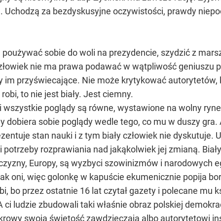
a. Uchodzą za bezdyskusyjne oczywistości, prawdy niep
poużywać sobie do woli na prezydencie, szydzić z mar
 człowiek nie ma prawa podawać w wątpliwość geniuszu p
 im przyświecające. Nie może krytykować autorytetów, kt
robi, to nie jest biały. Jest ciemny.
wszystkie poglądy są równe, wystawione na wolny rynek 
dy dobiera sobie poglądy wedle tego, co mu w duszy gra.
ezentuje stan nauki i z tym biały człowiek nie dyskutuj
zi potrzeby rozprawiania nad jakąkolwiek jej zmianą. Bia
czyzny, Europy, są wyzbyci szowinizmów i narodowych e
i jak oni, więc golonkę w kapuście ekumenicznie popija 
bi, bo przez ostatnie 16 lat czytał gazety i polecane mu 
A ci ludzie zbudowali taki właśnie obraz polskiej demokrac
krowy swoją świętość zawdzięczają albo autorytetowi inst