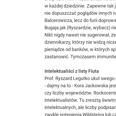
w każdej dziedzinie. Zapewne tak j
nie dopuszczać poglądów innych ni
Balcerowicza, lecz do furii dopro
Bugaja jak (Ryszardzie, wybacz) n
Nikt nigdy nawet nie sugerował, 
dziennikarzy, którzy nie widzą ni
pieniądze od banków, w których sp
zastanowić. Tymczasem immunitet
Intelektualiści z listy Fiuta
Prof. Ryszard Legutko ukuł swego 
- dajmy na to - Kora Jackowska jes
czy liczby województw. Rockocentr
intelektualistów. Tu zresztą świet
intelektualnych, ale liczby podpisa
zwykle potępienia Wildsteina lub cz