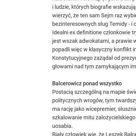
i ludzie, których biografie wskazu
wierzyć, że ten sam Sejm raz wybie
bezinteresownych sług Temidy - i c
Idealni ex definitione członkowie t
jest wszak adwokatami, a prawie 
popadli więc w klasyczny konflikt
Konstytucyjnego zażądał od prezyd
głowami nad tym zamykającym im
Balcerowicz ponad wszystko
Postacią szczególną na mapie świę
politycznych wrogów, tym twardszy s
ma rację jako wicepremier, słusznie 
szkalowanie mitu założycielskiego I
uosabia.
Biały człowiek wie, że Leszek Bal