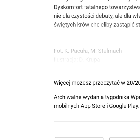
Dyskomfort fatalnego towarzystwa 
nie dla czystości debaty, ale dla wł
świętych krów chcieliby zastąpić s
Fot: K. Pacuła, M. Stelmach
Ilustracja: D. Krupa
Więcej możesz przeczytać w
20/2
Archiwalne wydania tygodnika Wpr
mobilnych
App Store
i
Google Play
.