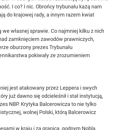
ność. I co? I nic. Obrońcy trybunału każą nam
ają do krajowej rady, a innym razem kwiat
ą we własnej sprawie. Co najmniej kilku z nich
o nad zamknięciem zawodów prawniczych,
zerze oburzony prezes Trybunału
ziennikarstwa pokiwały ze zrozumieniem
niej jest atakowany przez Leppera i swych
y już dawno się odcieleśnił i stał instytucją,
rezes NBP. Krytyka Balcerowicza to nie tylko
istycznej, wolnej Polski, którą Balcerowicz
esami w kraju i za granicą, godnym Nobla