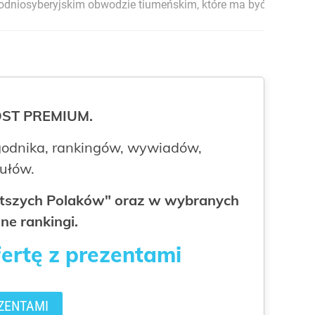
hodniosyberyjskim obwodzie tiumeńskim, które ma być głównym
ROST PREMIUM.
odnika, rankingów, wywiadów,
kułów.
gatszych Polaków" oraz w wybranych
ne rankingi.
fertę z prezentami
ZENTAMI