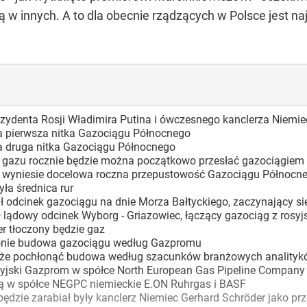
ią w innych. A to dla obecnie rządzących w Polsce jest
rezydenta Rosji Władimira Putina i ówczesnego kanclerza Nie
a pierwsza nitka Gazociągu Północnego
a druga nitka Gazociągu Północnego
c. gazu rocznie będzie można początkowo przesłać gazociągiem
c. wyniesie docelowa roczna przepustowość Gazociągu Północn
yła średnica rur
ał odcinek gazociągu na dnie Morza Bałtyckiego, zaczynający s
ył lądowy odcinek Wyborg - Griazowiec, łączący gazociąg z rosyj
er tłoczony będzie gaz
hłonie budowa gazociągu według Gazpromu
 może pochłonąć budowa według szacunków branżowych anality
 rosyjski Gazprom w spółce North European Gas Pipeline Compa
jmą w spółce NEGPC niemieckie E.ON Ruhrgas i BASF
ie będzie zarabiał były kanclerz Niemiec Gerhard Schröder jako 