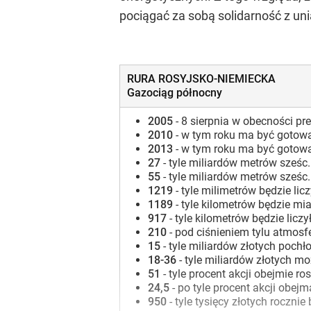
pociągać za sobą solidarność z un
RURA ROSYJSKO-NIEMIECKA
Gazociąg północny
2005
- 8 sierpnia w obecności p
2010
- w tym roku ma być gotow
2013
- w tym roku ma być gotow
27
- tyle miliardów metrów sześ
55
- tyle miliardów metrów sześ
1219
- tyle milimetrów będzie licz
1189
- tyle kilometrów będzie mi
917
- tyle kilometrów będzie licz
210
- pod ciśnieniem tylu atmosf
15
- tyle miliardów złotych poc
18-36
- tyle miliardów złotych
51
- tyle procent akcji obejmie
24,5
- po tyle procent akcji obe
950
- tyle tysięcy złotych roczn