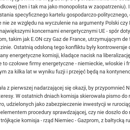
dkowej (ten i tak ma jako monopolista w zaopatrzeniu). I
nia specyficznego kartelu gospodarczo-politycznego, d
le nie ze względu na wyczulenie na argumenty Polski czy 
ajwiększymi koncernami energetycznymi UE - spór dotyczy
m, takim jak E.ON czy Gaz de France, utrzymującym de 
dzinie. Ostatnią odsłoną tego konfliktu były kontrowersj
any energetyczne komisji, kładące nacisk na liberalizacj
e to czołowe firmy energetyczne - niemieckie, włoskie i 
 za kilka lat w wyniku fuzji i przejęć będą na kontynenci
ała z pierwszej nadarzającej się okazji, by przypomnieć
teresy. W ostatnich dniach komisja skierowała pismo d
o, udzielonych jako zabezpieczenie inwestycji w rurociąg
st elementem procedury sprawdzającej, czy nie doszło d
rójkącie komisja - rząd Niemiec - Gazprom, z bałtycką ru