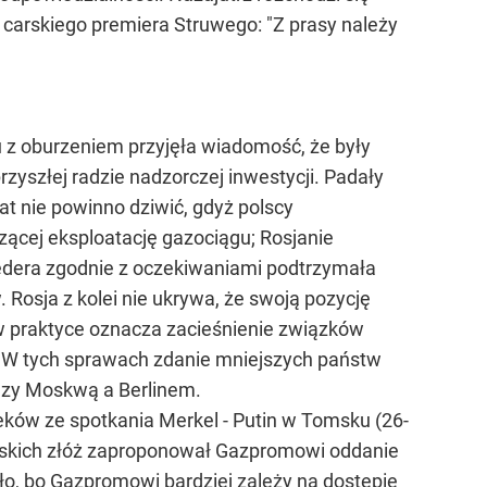
arskiego premiera Struwego: "Z prasy należy
ju z oburzeniem przyjęła wiadomość, że były
rzyszłej radzie nadzorczej inwestycji. Padały
t nie powinno dziwić, gdyż polscy
zącej eksploatację gazociągu; Rosjanie
edera zgodnie z oczekiwaniami podtrzymała
osja z kolei nie ukrywa, że swoją pozycję
w praktyce oznacza zacieśnienie związków
a? W tych sprawach zdanie mniejszych państw
ędzy Moskwą a Berlinem.
ieków ze spotkania Merkel - Putin w Tomsku (26-
yjskich złóż zaproponował Gazpromowi oddanie
o, bo Gazpromowi bardziej zależy na dostępie