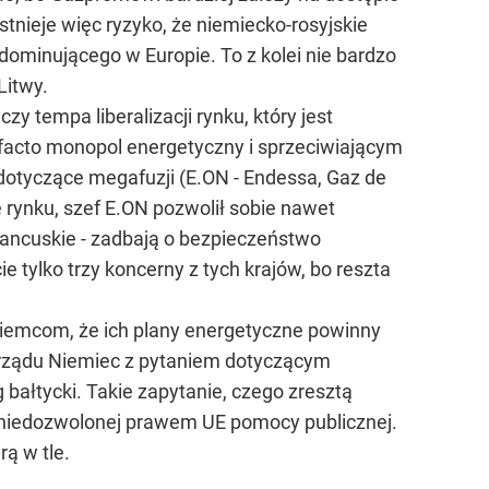
stnieje więc ryzyko, że niemiecko-rosyjskie
ominującego w Europie. To z kolei nie bardzo
Litwy.
 tempa liberalizacji rynku, który jest
facto monopol energetyczny i sprzeciwiającym
e dotyczące megafuzji (E.ON - Endessa, Gaz de
ę rynku, szef E.ON pozwolił sobie nawet
francuskie - zadbają o bezpieczeństwo
e tylko trzy koncerny z tych krajów, bo reszta
 Niemcom, że ich plany energetyczne powinny
o rządu Niemiec z pytaniem dotyczącym
 bałtycki. Takie zapytanie, czego zresztą
o niedozwolonej prawem UE pomocy publicznej.
rą w tle.