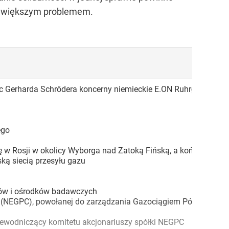
 największym problemem.
miec Gerharda Schrödera koncerny niemieckie E.ON Ruhrgas i B
ego
ię w Rosji w okolicy Wyborga nad Zatoką Fińską, a kończący się
ską siecią przesyłu gazu
ków i ośrodków badawczych
ny (NEGPC), powołanej do zarządzania Gazociągiem Północnym
przewodniczący komitetu akcjonariuszy spółki NEGPC