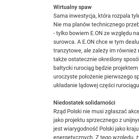
Wirtualny spaw
Sama inwestycja, która rozpala tyl
Nie ma planów technicznego przeb
- tylko bowiem E.ON ze względu na
surowca. A E.ON chce w tym dealu 
tranzytowe, ale zależy im również
także ostatecznie określony sposób
bałtycki rurociąg będzie projektem 
uroczyste położenie pierwszego s
układanie lądowej części rurociągu
Niedostatek solidarności
Rząd Polski nie musi zgłaszać akc
jako projektu sprzecznego z unijny
jest wiarygodność Polski jako kraj
energetycznych. Z tego względu, ż