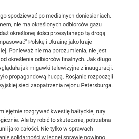
 tego spodziewać po medialnych doniesieniach.
omem, nie ma określonych odbiorców gazu
aż określonej ilości przesyłanego tą drogą
mpasować" Polskę i Ukrainę jako kraje
ej. Ponieważ nie ma porozumienia, nie jest
 od określenia odbiorców finalnych. Jak długo
yglądała jak migawki telewizyjne z inauguracji:
było propagandową hucpą. Rosjanie rozpoczęli
yjskiej sieci zaopatrzenia rejonu Petersburga.
iejętnie rozgrywać kwestię bałtyckiej rury
icznie. Ale by robić to skutecznie, potrzebna
nii jako całości. Nie tylko w sprawach
anie solidarności w jednej sprawie powinno