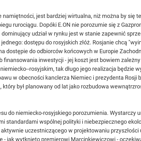
e namiętności, jest bardziej wirtualna, niż można by się
iegu rurociągu. Dopóki E.ON nie porozumie się z Gazpr
 dominujący udział w rynku jest w stanie zapewnić sprzed
jednego: dostępu do rosyjskich złóż. Rosjanie chcą "wyi
 na dostępie do odbiorców końcowych w Europie Zachodni
 finansowania inwestycji - jej koszt jest bowiem zależny
niemiecko--rosyjskim, tak długo jego realizacja będzie w
pawu w obecności kanclerza Niemiec i prezydenta Rosji 
, który był planowany od lat jako rozbudowa wewnątrzros
esu do niemiecko-rosyjskiego porozumienia. Wystarczy um
mi standardami wspólnej polityki i niebezpiecznego ekolog
u aktywnie uczestniczącego w projektowaniu przyszłości u
e - jak wytknięto premierowi Marcinkiewiczowi - oczekiw