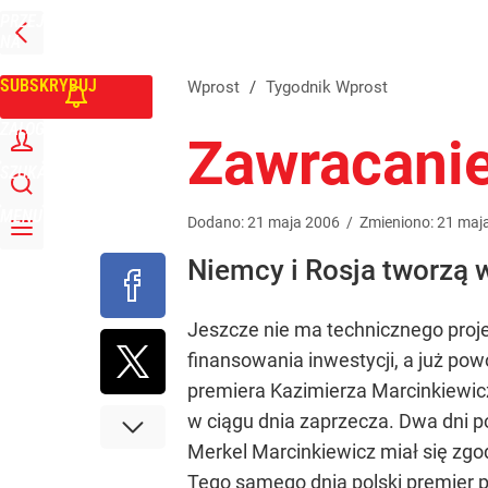
PRZEJDŹ
Udostępnij
0
Skomentuj
NA
WPROST
STRONĘ
GŁÓWNĄ
SUBSKRYBUJ
Wprost
/
Tygodnik Wprost
ZALOGUJ
Zawracanie
SZUKAJ
MENU
Dodano:
21
maja
2006
/
Zmieniono:
21
maj
Niemcy i Rosja tworzą 
Jeszcze nie ma technicznego proje
finansowania inwestycji, a już p
premiera Kazimierza Marcinkiewicz
w ciągu dnia zaprzecza. Dwa dni pó
Merkel Marcinkiewicz miał się zgod
Tego samego dnia polski premier p