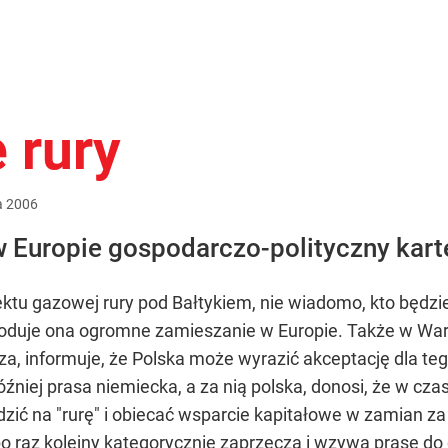
 rury
a
2006
w Europie gospodarczo-polityczny kart
ktu gazowej rury pod Bałtykiem, nie wiadomo, kto będzi
owoduje ona ogromne zamieszanie w Europie. Także w War
a, informuje, że Polska może wyrazić akceptację dla teg
źniej prasa niemiecka, a za nią polska, donosi, że w czas
zić na "rurę" i obiecać wsparcie kapitałowe w zamian za 
o raz kolejny kategorycznie zaprzecza i wzywa prasę do 