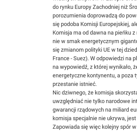
do rynku Europy Zachodniej niż Śro
porozumienia doprowadzą do powsta
się podoba Komisji Europejskiej, a
Komisja ma od dawna na pieńku z n
nie w smak energetycznym giganto
się zmianom polityki UE w tej dzie
France - Suez). W odpowiedzi na pl
na wypowiedź, z której wynikało, ż
energetyczne kontynentu, a poza tym
przestanie istnieć.
Nic dziwnego, że komisja skorzyst
uwzględniać nie tylko narodowe in
gwarancji rządowych na miliard eur
komisja specjalnie nie ukrywa, je
Zapowiada się więc kolejny spór w t