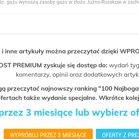
eśc. gazu wynoszą zasoby gazu w złożu Jużno-Russkoje w zac
 i inne artykuły można przeczytać dzięki WP
OST PREMIUM zyskuje się dostęp do:
wydań tyg
komentarzy, opinii oraz dodatkowych arty
ogą przeczytać najnowszy ranking "100 Najbo
fertach także wydanie specjalne. Wkrótce kolej
rzez 3 miesiące lub wybierz o
WYPRÓBUJ PRZEZ 3 MIESIĄCE
OFERTY Z PRE