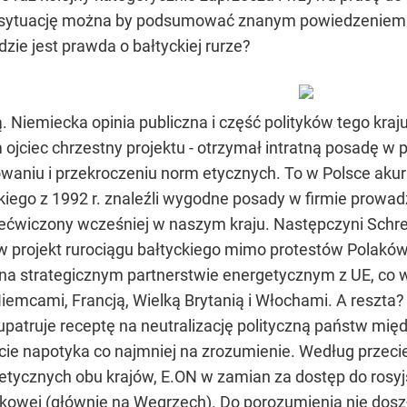
ę sytuację można by podsumować znanym powiedzeniem c
zie jest prawda o bałtyckiej rurze?
rą. Niemiecka opinia publiczna i część polityków tego kra
 ojciec chrzestny projektu - otrzymał intratną posadę w p
niu i przekroczeniu norm etycznych. To w Polsce akura
iego z 1992 r. znaleźli wygodne posady w firmie prowad
ećwiczony wcześniej w naszym kraju. Następczyni Schr
rojekt rurociągu bałtyckiego mimo protestów Polaków. R
 na strategicznym partnerstwie energetycznym z UE, co 
iemcami, Francją, Wielką Brytanią i Włochami. A reszt
l upatruje receptę na neutralizację polityczną państw mi
jście napotyka co najmniej na zrozumienie. Według przec
rgetycznych obu krajów, E.ON w zamian za dostęp do ros
owej (głównie na Węgrzech). Do porozumienia nie doszł