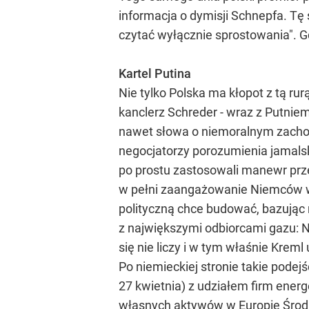
informacja o dymisji Schnepfa. T
czytać wyłącznie sprostowania". Gd
Kartel Putina
Nie tylko Polska ma kłopot z tą ru
kanclerz Schreder - wraz z Putniem
nawet słowa o niemoralnym zachowa
negocjatorzy porozumienia jamalsk
po prostu zastosowali manewr prz
w pełni zaangażowanie Niemców w p
polityczną chce budować, bazując
z największymi odbiorcami gazu: N
się nie liczy i w tym właśnie Krem
Po niemieckiej stronie takie pode
27 kwietnia) z udziałem firm ene
własnych aktywów w Europie Środk