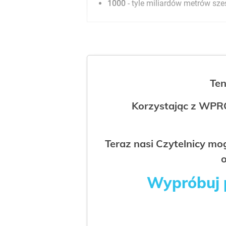
1000
- tyle miliardów metrów sz
Ten
Korzystając z WPR
Teraz nasi Czytelnicy m
o
Wypróbuj p