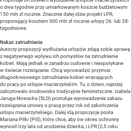
Proponuje on bowiem wydłużenie urlopów macierzyńskich
o dwa tygodnie przy umiarkowanym koszcie budżetowym
150 mln zł rocznie. Znacznie dalej idzie projekt LPR,
proponujący kosztem 500 mln zł rocznie urlopy 26- lub 28-
tygodniowe.
Nakaz zatrudniania
Autorzy propozycji wydłużania urlopów zdają sobie sprawę
z negatywnego wpływu ich pomysłów na zatrudnienie
kobiet. Mają jednak w zanadrzu cudowne i niespotykane
w świecie rozwiązanie. Chcą wprowadzić przymus
długookresowego zatrudniania kobiet wracających
do pracy po urlopie macierzyńskim. Tu, o dziwo, najniżej
zalicytowało środowisko tradycyjnie feministyczne. Izabela
Jaruga-Nowacka (SLD) postuluje wprowadzenie zakazu
rozwiązania umowy o pracę przez rok od zakończenia
urlopu macierzyńskiego. Dalej idą propozycje posła
Mariana Piłki (PiS), który chce, aby ów okres ochronny
wynosił trzy lata od urodzenia dziecka, i LPR (2,5 roku