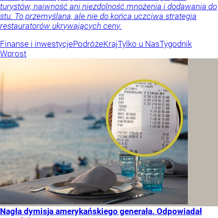
turystów, naiwność ani niezdolność mnożenia i dodawania do
stu. To przemyślana, ale nie do końca uczciwa strategia
restauratorów ukrywających ceny.
Finanse i inwestycje
Podróże
Kraj
Tylko u Nas
Tygodnik
Wprost
Nagła dymisja amerykańskiego generała. Odpowiadał