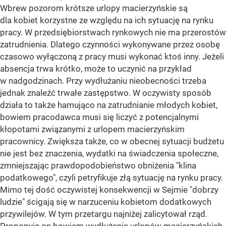
Wbrew pozorom krótsze urlopy macierzyńskie są
dla kobiet korzystne ze względu na ich sytuację na rynku
pracy. W przedsiębiorstwach rynkowych nie ma przerostów
zatrudnienia. Dlatego czynności wykonywane przez osobę
czasowo wyłączoną z pracy musi wykonać ktoś inny. Jeżeli
absencja trwa krótko, może to uczynić na przykład
w nadgodzinach. Przy wydłużaniu nieobecności trzeba
jednak znaleźć trwałe zastępstwo. W oczywisty sposób
działa to także hamująco na zatrudnianie młodych kobiet,
bowiem pracodawca musi się liczyć z potencjalnymi
kłopotami związanymi z urlopem macierzyńskim
pracownicy. Zwiększa także, co w obecnej sytuacji budżetu
nie jest bez znaczenia, wydatki na świadczenia społeczne,
zmniejszając prawdopodobieństwo obniżenia "klina
podatkowego", czyli petryfikuje złą sytuację na rynku pracy.
Mimo tej dość oczywistej konsekwencji w Sejmie "dobrzy
ludzie" ścigają się w narzuceniu kobietom dodatkowych
przywilejów. W tym przetargu najniżej zalicytował rząd.