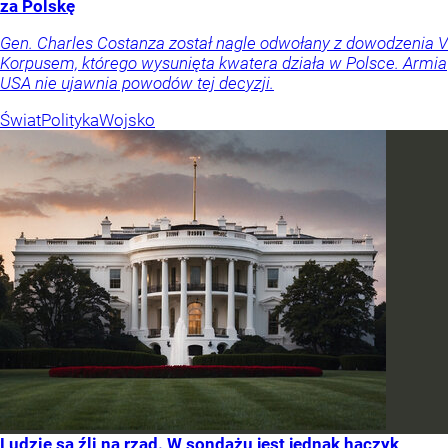
za Polskę
Gen. Charles Costanza został nagle odwołany z dowodzenia V
Korpusem, którego wysunięta kwatera działa w Polsce. Armia
USA nie ujawnia powodów tej decyzji.
Świat
Polityka
Wojsko
Ludzie są źli na rząd. W sondażu jest jednak haczyk