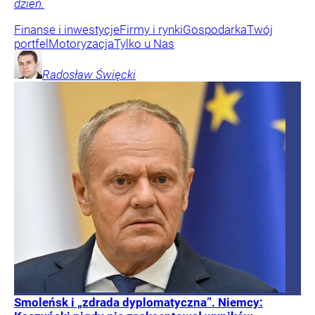
dzień.
Finanse i inwestycje
Firmy i rynki
Gospodarka
Twój
portfel
Motoryzacja
Tylko u Nas
Radosław
Święcki
Smoleńsk i „zdrada dyplomatyczna”. Niemcy: