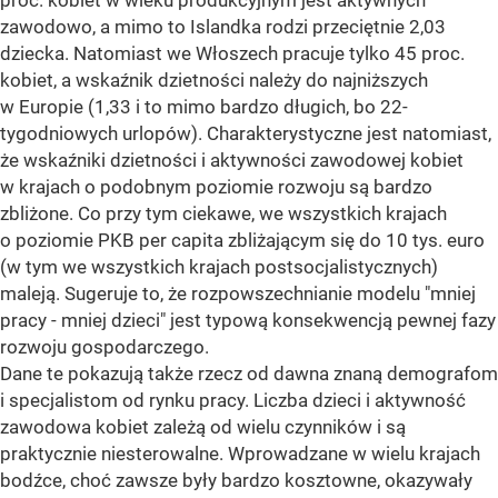
proc. kobiet w wieku produkcyjnym jest aktywnych
zawodowo, a mimo to Islandka rodzi przeciętnie 2,03
dziecka. Natomiast we Włoszech pracuje tylko 45 proc.
kobiet, a wskaźnik dzietności należy do najniższych
w Europie (1,33 i to mimo bardzo długich, bo 22-
tygodniowych urlopów). Charakterystyczne jest natomiast,
że wskaźniki dzietności i aktywności zawodowej kobiet
w krajach o podobnym poziomie rozwoju są bardzo
zbliżone. Co przy tym ciekawe, we wszystkich krajach
o poziomie PKB per capita zbliżającym się do 10 tys. euro
(w tym we wszystkich krajach postsocjalistycznych)
maleją. Sugeruje to, że rozpowszechnianie modelu "mniej
pracy - mniej dzieci" jest typową konsekwencją pewnej fazy
rozwoju gospodarczego.
Dane te pokazują także rzecz od dawna znaną demografom
i specjalistom od rynku pracy. Liczba dzieci i aktywność
zawodowa kobiet zależą od wielu czynników i są
praktycznie niesterowalne. Wprowadzane w wielu krajach
bodźce, choć zawsze były bardzo kosztowne, okazywały