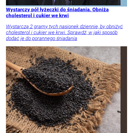
Wystarczy pół łyżeczki do śniadania. Obniża
cholesterol i cukier we krwi
Wystarczą 2 gramy tych nasionek dziennie, by obniżyć
cholesterol i cukier we krwi. Sprawdź, w jaki sposób
dodać je do porannego śniadania