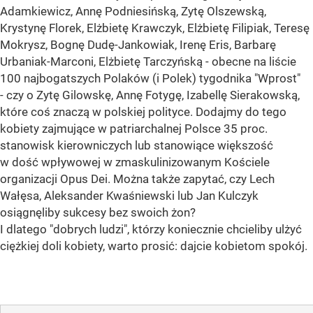
Adamkiewicz, Annę Podniesińską, Zytę Olszewską,
Krystynę Florek, Elżbietę Krawczyk, Elżbietę Filipiak, Teresę
Mokrysz, Bognę Dudę-Jankowiak, Irenę Eris, Barbarę
Urbaniak-Marconi, Elżbietę Tarczyńską - obecne na liście
100 najbogatszych Polaków (i Polek) tygodnika "Wprost"
- czy o Zytę Gilowskę, Annę Fotygę, Izabellę Sierakowską,
które coś znaczą w polskiej polityce. Dodajmy do tego
kobiety zajmujące w patriarchalnej Polsce 35 proc.
stanowisk kierowniczych lub stanowiące większość
w dość wpływowej w zmaskulinizowanym Kościele
organizacji Opus Dei. Można także zapytać, czy Lech
Wałęsa, Aleksander Kwaśniewski lub Jan Kulczyk
osiągnęliby sukcesy bez swoich żon?
I dlatego "dobrych ludzi", którzy koniecznie chcieliby ulżyć
ciężkiej doli kobiety, warto prosić: dajcie kobietom spokój.