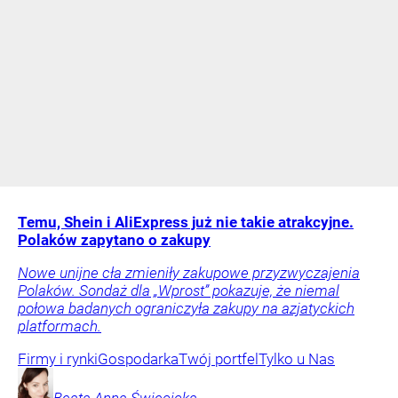
Temu, Shein i AliExpress już nie takie atrakcyjne.
Polaków zapytano o zakupy
Nowe unijne cła zmieniły zakupowe przyzwyczajenia
Polaków. Sondaż dla „Wprost” pokazuje, że niemal
połowa badanych ograniczyła zakupy na azjatyckich
platformach.
Firmy i rynki
Gospodarka
Twój portfel
Tylko u Nas