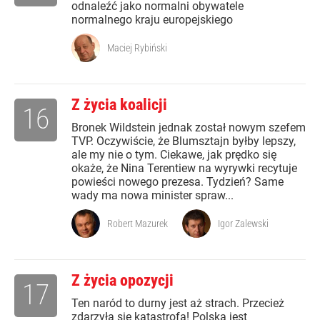
odnaleźć jako normalni obywatele
normalnego kraju europejskiego
Maciej Rybiński
Z życia koalicji
16
Bronek Wildstein jednak został nowym szefem
TVP. Oczywiście, że Blumsztajn byłby lepszy,
ale my nie o tym. Ciekawe, jak prędko się
okaże, że Nina Terentiew na wyrywki recytuje
powieści nowego prezesa. Tydzień? Same
wady ma nowa minister spraw...
Robert Mazurek
Igor Zalewski
Z życia opozycji
17
Ten naród to durny jest aż strach. Przecież
zdarzyła się katastrofa! Polska jest