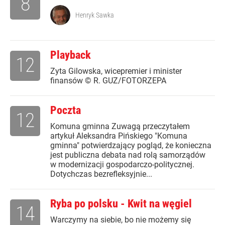
8
Henryk Sawka
Playback
12
Zyta Gilowska, wicepremier i minister
finansów © R. GUZ/FOTORZEPA
Poczta
12
Komuna gminna Zuwagą przeczytałem
artykuł Aleksandra Pińskiego "Komuna
gminna" potwierdzający pogląd, że konieczna
jest publiczna debata nad rolą samorządów
w modernizacji gospodarczo-politycznej.
Dotychczas bezrefleksyjnie...
Ryba po polsku - Kwit na węgiel
14
Warczymy na siebie, bo nie możemy się