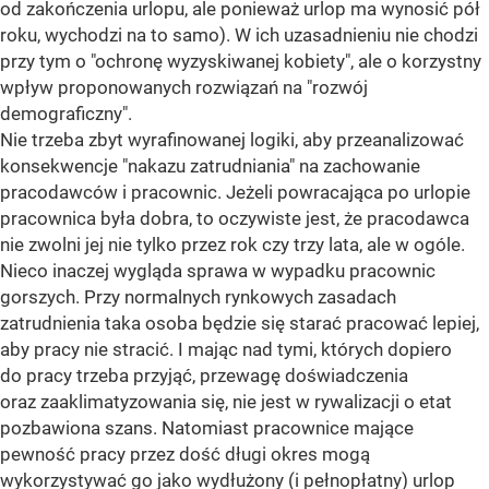
od zakończenia urlopu, ale ponieważ urlop ma wynosić pół
roku, wychodzi na to samo). W ich uzasadnieniu nie chodzi
przy tym o "ochronę wyzyskiwanej kobiety", ale o korzystny
wpływ proponowanych rozwiązań na "rozwój
demograficzny".
Nie trzeba zbyt wyrafinowanej logiki, aby przeanalizować
konsekwencje "nakazu zatrudniania" na zachowanie
pracodawców i pracownic. Jeżeli powracająca po urlopie
pracownica była dobra, to oczywiste jest, że pracodawca
nie zwolni jej nie tylko przez rok czy trzy lata, ale w ogóle.
Nieco inaczej wygląda sprawa w wypadku pracownic
gorszych. Przy normalnych rynkowych zasadach
zatrudnienia taka osoba będzie się starać pracować lepiej,
aby pracy nie stracić. I mając nad tymi, których dopiero
do pracy trzeba przyjąć, przewagę doświadczenia
oraz zaaklimatyzowania się, nie jest w rywalizacji o etat
pozbawiona szans. Natomiast pracownice mające
pewność pracy przez dość długi okres mogą
wykorzystywać go jako wydłużony (i pełnopłatny) urlop