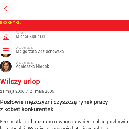
PRZEJDŹ
NA
WPROST
STRONĘ
GŁÓWNĄ
UBSKRYBUJ
Tygodnik Wprost
Autor:
ZALOGUJ
Michał Zieliński
MENU
Współpraca:
Małgorzata Zdziechowska
Współpraca:
Agnieszka Niedek
Wilczy urlop
21
maja
2006
/
21
maja
2006
Posłowie mężczyźni czyszczą rynek pracy
z kobiet konkurentek
Feministki pod pozorem równouprawnienia chcą pozbawić
kobiety płci. Wrażliwi społecznie katoliccy politycy