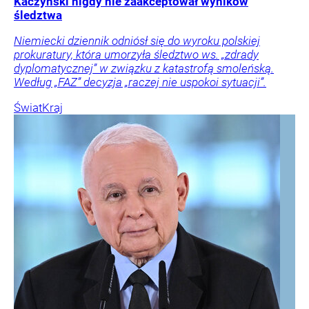
Kaczyński nigdy nie zaakceptował wyników
śledztwa
Niemiecki dziennik odniósł się do wyroku polskiej
prokuratury, która umorzyła śledztwo ws. „zdrady
dyplomatycznej” w związku z katastrofą smoleńską.
Według „FAZ” decyzja „raczej nie uspokoi sytuacji”.
Świat
Kraj