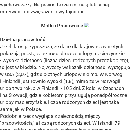
wychowawczy. Na pewno także nie mają tak silnej
motywacji do zwiększania wydajności.
Matki i Pracownice
Dzietna pracowitość
Jeżeli ktoś przypuszcza, że dane dla krajów rozwiniętych
pokazują prostą zależność: dłuższe urlopy macierzyńskie
- wysoka dzietność (liczba dzieci rodzonych przez kobietę),
to jest w błędzie. Najwyższy wskaźnik dzietności występuje
w USA (2,07), gdzie płatnych urlopów nie ma. W Norwegii
i Finlandii jest równie wysoki (1,8), mimo że w Norwegii
urlop trwa rok, a w Finlandii - 105 dni. Z kolei w Czechach
i na Słowacji, gdzie kobietom przysługują ponadpółroczne
urlopy macierzyńskie, liczba rodzonych dzieci jest taka
sama jak w Polsce.
Podobnie rzecz wygląda z zależnością między
"pracowitością" a liczbą rodzonych dzieci. W Islandii 79