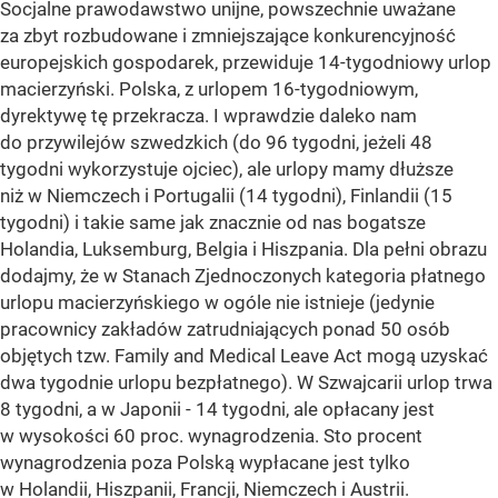
Socjalne prawodawstwo unijne, powszechnie uważane
za zbyt rozbudowane i zmniejszające konkurencyjność
europejskich gospodarek, przewiduje 14-tygodniowy urlop
macierzyński. Polska, z urlopem 16-tygodniowym,
dyrektywę tę przekracza. I wprawdzie daleko nam
do przywilejów szwedzkich (do 96 tygodni, jeżeli 48
tygodni wykorzystuje ojciec), ale urlopy mamy dłuższe
niż w Niemczech i Portugalii (14 tygodni), Finlandii (15
tygodni) i takie same jak znacznie od nas bogatsze
Holandia, Luksemburg, Belgia i Hiszpania. Dla pełni obrazu
dodajmy, że w Stanach Zjednoczonych kategoria płatnego
urlopu macierzyńskiego w ogóle nie istnieje (jedynie
pracownicy zakładów zatrudniających ponad 50 osób
objętych tzw. Family and Medical Leave Act mogą uzyskać
dwa tygodnie urlopu bezpłatnego). W Szwajcarii urlop trwa
8 tygodni, a w Japonii - 14 tygodni, ale opłacany jest
w wysokości 60 proc. wynagrodzenia. Sto procent
wynagrodzenia poza Polską wypłacane jest tylko
w Holandii, Hiszpanii, Francji, Niemczech i Austrii.