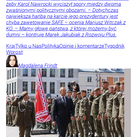
żeby Karol Nawrocki wyciszył spory między dwoma
zwaśnionymi politycznymi obozami. – Dotychczas
największą hańbą na karcie jego prezydentury jest
chyba zawetowanie SAFE – ocenia Mariusz Witczak z
KO. – Mamy głowę państwa, z której możemy być
dumni – kontruje Marek Jakubiak z Rozwoju Plus.
Kraj
Tylko u Nas
Polityka
Opinie i komentarze
Tygodnik
Wprost
Magdalena
Frindt