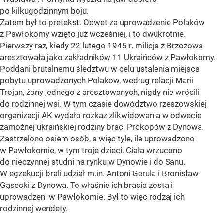
po kilkugodzinnym boju.
Zatem był to pretekst. Odwet za uprowadzenie Polaków
z Pawłokomy wzięto już wcześniej, i to dwukrotnie.
Pierwszy raz, kiedy 22 lutego 1945 r. milicja z Brzozowa
aresztowała jako zakładników 11 Ukraińców z Pawłokomy.
Poddani brutalnemu śledztwu w celu ustalenia miejsca
pobytu uprowadzonych Polaków, według relacji Marii
Trojan, żony jednego z aresztowanych, nigdy nie wrócili
do rodzinnej wsi. W tym czasie dowództwo rzeszowskiej
organizacji AK wydało rozkaz zlikwidowania w odwecie
zamożnej ukraińskiej rodziny braci Prokopów z Dynowa.
Zastrzelono osiem osób, a więc tyle, ile uprowadzono
w Pawłokomie, w tym troje dzieci. Ciała wrzucono
do nieczynnej studni na rynku w Dynowie i do Sanu.
W egzekucji brali udział m.in. Antoni Gerula i Bronisław
Gąsecki z Dynowa. To właśnie ich bracia zostali
uprowadzeni w Pawłokomie. Był to więc rodzaj ich
rodzinnej wendety.