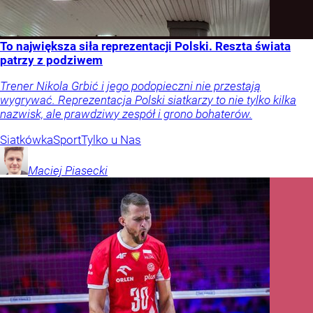
To największa siła reprezentacji Polski. Reszta świata
patrzy z podziwem
Trener Nikola Grbić i jego podopieczni nie przestają
wygrywać. Reprezentacja Polski siatkarzy to nie tylko kilka
nazwisk, ale prawdziwy zespół i grono bohaterów.
Siatkówka
Sport
Tylko u Nas
Maciej
Piasecki