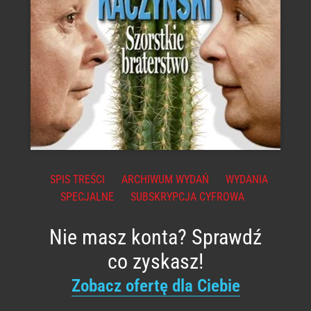
SPIS TREŚCI
ARCHIWUM WYDAŃ
WYDANIA
SPECJALNE
SUBSKRYPCJA CYFROWA
Nie masz konta? Sprawdź
co zyskasz!
Zobacz ofertę dla Ciebie