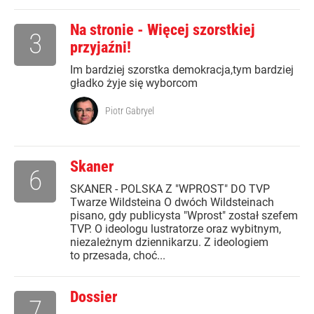
Na stronie - Więcej szorstkiej
3
przyjaźni!
Im bardziej szorstka demokracja,tym bardziej
gładko żyje się wyborcom
Piotr Gabryel
Skaner
6
SKANER - POLSKA Z "WPROST" DO TVP
Twarze Wildsteina O dwóch Wildsteinach
pisano, gdy publicysta "Wprost" został szefem
TVP. O ideologu lustratorze oraz wybitnym,
niezależnym dziennikarzu. Z ideologiem
to przesada, choć...
Dossier
7