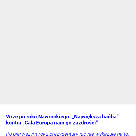
Wrze po roku Nawrockiego. „Największa hańba”
kontra „Cała Europa nam go zazdrości”
Po pierwszym roku prezydentury nic nie wskazuje na to,