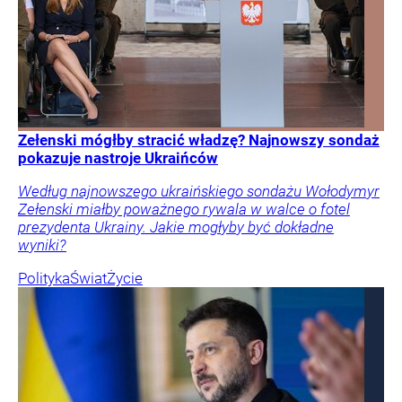
Zełenski mógłby stracić władzę? Najnowszy sondaż
pokazuje nastroje Ukraińców
Według najnowszego ukraińskiego sondażu Wołodymyr
Zełenski miałby poważnego rywala w walce o fotel
prezydenta Ukrainy. Jakie mogłyby być dokładne
wyniki?
Polityka
Świat
Życie