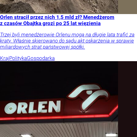
Orlen stracił przez nich 1,5 mld zł? Menedżerom
z czasów Obajtka grozi po 25 lat więzienia
Trzej byli menedżerowie Orlenu mogą na długie lata trafić za
kraty. Właśnie skierowano do sądu akt oskarżenia w sprawie
miliardowych strat państwowej spółki.
Kraj
Polityka
Gospodarka