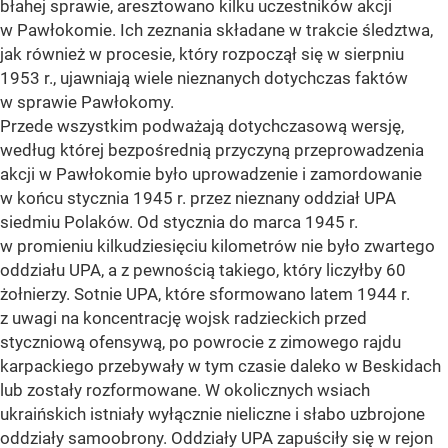
błahej sprawie, aresztowano kilku uczestników akcji
w Pawłokomie. Ich zeznania składane w trakcie śledztwa,
jak również w procesie, który rozpoczął się w sierpniu
1953 r., ujawniają wiele nieznanych dotychczas faktów
w sprawie Pawłokomy.
Przede wszystkim podważają dotychczasową wersję,
według której bezpośrednią przyczyną przeprowadzenia
akcji w Pawłokomie było uprowadzenie i zamordowanie
w końcu stycznia 1945 r. przez nieznany oddział UPA
siedmiu Polaków. Od stycznia do marca 1945 r.
w promieniu kilkudziesięciu kilometrów nie było zwartego
oddziału UPA, a z pewnością takiego, który liczyłby 60
żołnierzy. Sotnie UPA, które sformowano latem 1944 r.
z uwagi na koncentrację wojsk radzieckich przed
styczniową ofensywą, po powrocie z zimowego rajdu
karpackiego przebywały w tym czasie daleko w Beskidach
lub zostały rozformowane. W okolicznych wsiach
ukraińskich istniały wyłącznie nieliczne i słabo uzbrojone
oddziały samoobrony. Oddziały UPA zapuściły się w rejon