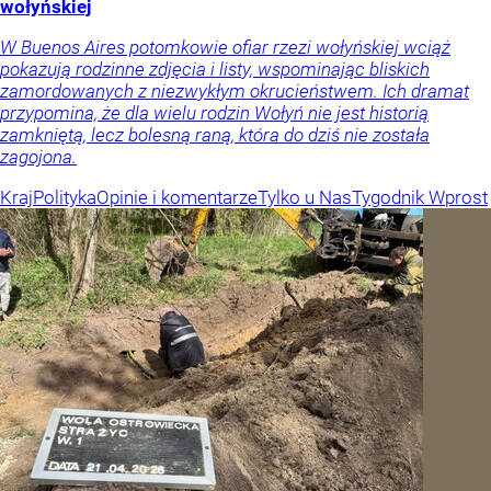
wołyńskiej
W Buenos Aires potomkowie ofiar rzezi wołyńskiej wciąż
pokazują rodzinne zdjęcia i listy, wspominając bliskich
zamordowanych z niezwykłym okrucieństwem. Ich dramat
przypomina, że dla wielu rodzin Wołyń nie jest historią
zamkniętą, lecz bolesną raną, która do dziś nie została
zagojona.
Kraj
Polityka
Opinie i komentarze
Tylko u Nas
Tygodnik Wprost