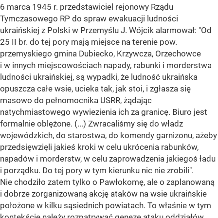
6 marca 1945 r. przedstawiciel rejonowy Rządu
Tymczasowego RP do spraw ewakuacji ludności
ukraińskiej z Polski w Przemyślu J. Wójcik alarmował: "Od
25 II br. do tej pory mają miejsce na terenie pow.
przemyskiego gmina Dubiecko, Krzywcza, Orzechowce
i w innych miejscowościach napady, rabunki i morderstwa
ludności ukraińskiej, są wypadki, że ludność ukraińska
opuszcza całe wsie, ucieka tak, jak stoi, i zgłasza się
masowo do pełnomocnika USRR, żądając
natychmiastowego wywiezienia ich za granicę. Biuro jest
formalnie oblężone. (...) Zwracaliśmy się do władz
wojewódzkich, do starostwa, do komendy garnizonu, ażeby
przedsięwzięli jakieś kroki w celu ukrócenia rabunków,
napadów i morderstw, w celu zaprowadzenia jakiegoś ładu
i porządku. Do tej pory w tym kierunku nic nie zrobili".
Nie chodziło zatem tylko o Pawłokomę, ale o zaplanowaną
i dobrze zorganizowaną akcję ataków na wsie ukraińskie
położone w kilku sąsiednich powiatach. To właśnie w tym
kontekście należy rozpatrywać genezę ataku oddziałów