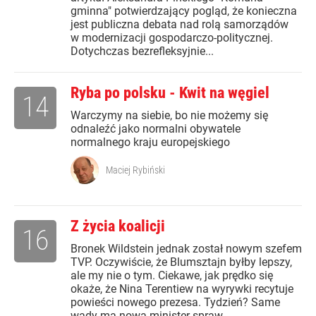
gminna" potwierdzający pogląd, że konieczna
jest publiczna debata nad rolą samorządów
w modernizacji gospodarczo-politycznej.
Dotychczas bezrefleksyjnie...
Ryba po polsku - Kwit na węgiel
14
Warczymy na siebie, bo nie możemy się
odnaleźć jako normalni obywatele
normalnego kraju europejskiego
Maciej Rybiński
Z życia koalicji
16
Bronek Wildstein jednak został nowym szefem
TVP. Oczywiście, że Blumsztajn byłby lepszy,
ale my nie o tym. Ciekawe, jak prędko się
okaże, że Nina Terentiew na wyrywki recytuje
powieści nowego prezesa. Tydzień? Same
wady ma nowa minister spraw...