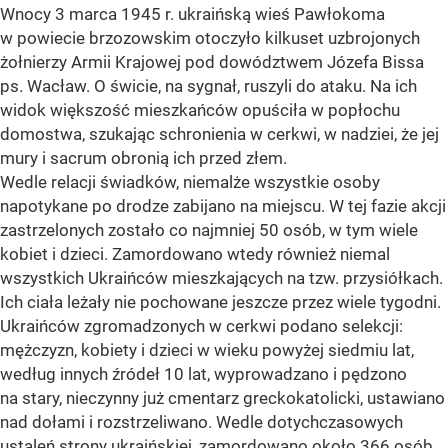
Wnocy 3 marca 1945 r. ukraińską wieś Pawłokoma
w powiecie brzozowskim otoczyło kilkuset uzbrojonych
żołnierzy Armii Krajowej pod dowództwem Józefa Bissa
ps. Wacław. O świcie, na sygnał, ruszyli do ataku. Na ich
widok większość mieszkańców opuściła w popłochu
domostwa, szukając schronienia w cerkwi, w nadziei, że jej
mury i sacrum obronią ich przed złem.
Wedle relacji świadków, niemalże wszystkie osoby
napotykane po drodze zabijano na miejscu. W tej fazie akcji
zastrzelonych zostało co najmniej 50 osób, w tym wiele
kobiet i dzieci. Zamordowano wtedy również niemal
wszystkich Ukraińców mieszkających na tzw. przysiółkach.
Ich ciała leżały nie pochowane jeszcze przez wiele tygodni.
Ukraińców zgromadzonych w cerkwi podano selekcji:
mężczyzn, kobiety i dzieci w wieku powyżej siedmiu lat,
według innych źródeł 10 lat, wyprowadzano i pędzono
na stary, nieczynny już cmentarz greckokatolicki, ustawiano
nad dołami i rozstrzeliwano. Wedle dotychczasowych
ustaleń strony ukraińskiej, zamordowano około 366 osób.