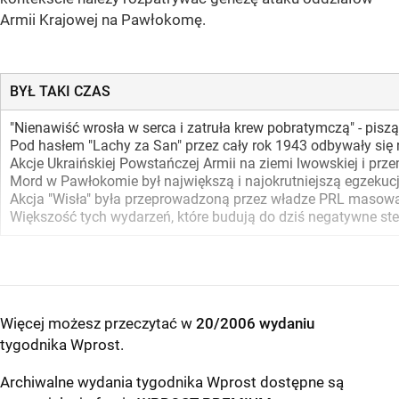
Armii Krajowej na Pawłokomę.
BYŁ TAKI CZAS
"Nienawiść wrosła w serca i zatruła krew pobratymczą" - pisz
Pod hasłem "Lachy za San" przez cały rok 1943 odbywały się r
Akcje Ukraińskiej Powstańczej Armii na ziemi lwowskiej i prz
Mord w Pawłokomie był największą i najokrutniejszą egzekucj
Akcja "Wisła" była przeprowadzoną przez władze PRL masową a
Większość tych wydarzeń, które budują do dziś negatywne ster
Więcej możesz przeczytać w
20/2006 wydaniu
tygodnika Wprost
.
Archiwalne wydania tygodnika Wprost dostępne są