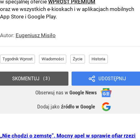
w specjalnej ofercie
WPROST PREMIUM
oraz we wszystkich e-kioskach i w aplikacjach mobilnych
App Store
i
Google Play
.
Autor:
Eugeniusz Misiło
Tygodnik Wprost
Wiadomości
Życie
Historia
SKOMENTUJ
UDOSTĘPNIJ
3
Obserwuj nas
w
Google News
Dodaj jako
źródło w Google
„Nie chodzi o zemstę”. Mocny apel w sprawie ofiar rzezi