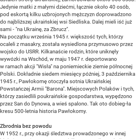
Jedynie matki z małymi dziećmi, łącznie około 40 osób,
pod eskortą kilku uzbrojonych mężczyzn doprowadzono
do najbliższej ukraińskiej wsi Siedliska. Dalej mieli iść już
sami - "na Ukrainę, za Zbrucz".
Na początku września 1945 r. większość tych, którzy
ocaleli z masakry, została wysiedlona przymusowo przez
wojsko do USRR. Kilkanaście rodzin, które uniknęły
wywózki na Wschód, w maju 1947 r. deportowano
w ramach akcji "Wisła" na poniemieckie ziemie północnej
Polski. Dokładnie siedem miesięcy później, 3 października
1945 r., Pawłokomę otoczyła sotnia Ukraińskiej
Powstańczej Armii "Barona". Miejscowych Polaków i tych,
którzy zasiedlili poukraińskie gospodarstwa, wypędzono
przez San do Dynowa, a wieś spalono. Tak oto dobieg-ła
kresu 500-letnia historia Pawłokomy.
Zbrodnia bez powodu
W 1952 r., przy okazji śledztwa prowadzonego w innej