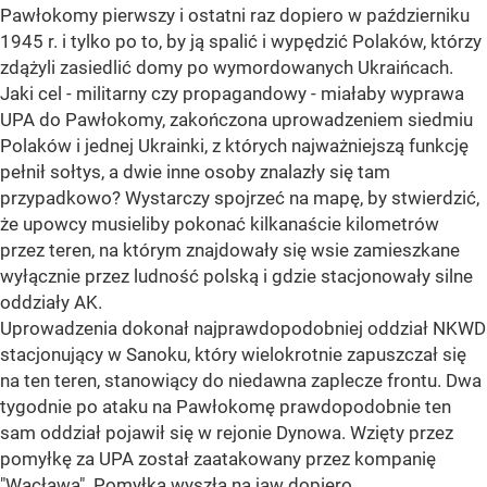
Pawłokomy pierwszy i ostatni raz dopiero w październiku
1945 r. i tylko po to, by ją spalić i wypędzić Polaków, którzy
zdążyli zasiedlić domy po wymordowanych Ukraińcach.
Jaki cel - militarny czy propagandowy - miałaby wyprawa
UPA do Pawłokomy, zakończona uprowadzeniem siedmiu
Polaków i jednej Ukrainki, z których najważniejszą funkcję
pełnił sołtys, a dwie inne osoby znalazły się tam
przypadkowo? Wystarczy spojrzeć na mapę, by stwierdzić,
że upowcy musieliby pokonać kilkanaście kilometrów
przez teren, na którym znajdowały się wsie zamieszkane
wyłącznie przez ludność polską i gdzie stacjonowały silne
oddziały AK.
Uprowadzenia dokonał najprawdopodobniej oddział NKWD
stacjonujący w Sanoku, który wielokrotnie zapuszczał się
na ten teren, stanowiący do niedawna zaplecze frontu. Dwa
tygodnie po ataku na Pawłokomę prawdopodobnie ten
sam oddział pojawił się w rejonie Dynowa. Wzięty przez
pomyłkę za UPA został zaatakowany przez kompanię
"Wacława". Pomyłka wyszła na jaw dopiero