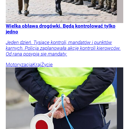
Wielka obława drogówki. Będą kontrolować tylko
jedno
Jeden dzień. Tysiące kontroli, mandatów i punktów
karnych. Policja zaplanowała akcję kontroli kierowców.
Od rana posypią się mandaty.
Motoryzacja
Kraj
Życie