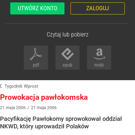
UTWÓRZ KONTO
ZALOGUJ
Czytaj lub pobierz
pdf
epub
mobi
Tygodnik Wprost
Prowokacja pawłokomska
21
maja
2006
/
21
maja
2006
Pacyfikację Pawłokomy sprowokował oddział
NKWD, który uprowadził Polaków