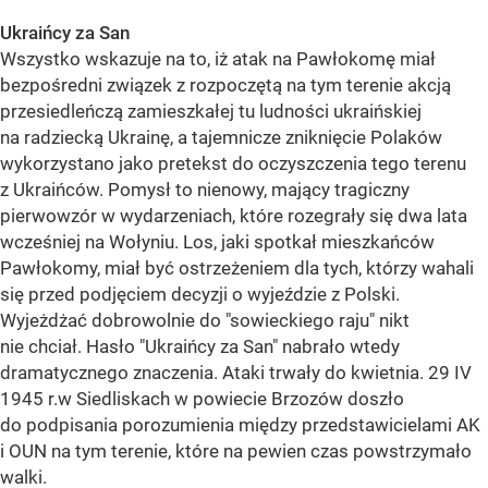
Ukraińcy za San
Wszystko wskazuje na to, iż atak na Pawłokomę miał
bezpośredni związek z rozpoczętą na tym terenie akcją
przesiedleńczą zamieszkałej tu ludności ukraińskiej
na radziecką Ukrainę, a tajemnicze zniknięcie Polaków
wykorzystano jako pretekst do oczyszczenia tego terenu
z Ukraińców. Pomysł to nienowy, mający tragiczny
pierwowzór w wydarzeniach, które rozegrały się dwa lata
wcześniej na Wołyniu. Los, jaki spotkał mieszkańców
Pawłokomy, miał być ostrzeżeniem dla tych, którzy wahali
się przed podjęciem decyzji o wyjeździe z Polski.
Wyjeżdżać dobrowolnie do "sowieckiego raju" nikt
nie chciał. Hasło "Ukraińcy za San" nabrało wtedy
dramatycznego znaczenia. Ataki trwały do kwietnia. 29 IV
1945 r.w Siedliskach w powiecie Brzozów doszło
do podpisania porozumienia między przedstawicielami AK
i OUN na tym terenie, które na pewien czas powstrzymało
walki.