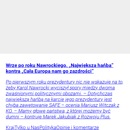
Wrze po roku Nawrockiego. „Największa hańba”
kontra „Cała Europa nam go zazdrości”
Po pierwszym roku prezydentury nic nie wskazuje na to,
żeby Karol Nawrocki wyciszył spory między dwoma
zwaśnionymi politycznymi obozami. – Dotychczas
największą hańbą na karcie jego prezydentury jest
chyba zawetowanie SAFE – ocenia Mariusz Witczak z
KO. – Mamy głowę państwa, z której możemy być
dumni – kontruje Marek Jakubiak z Rozwoju Plus.
Kraj
Tylko u Nas
Polityka
Opinie i komentarze