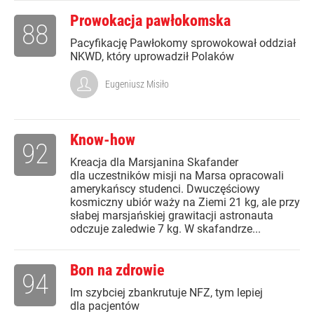
Prowokacja pawłokomska
88
Pacyfikację Pawłokomy sprowokował oddział
NKWD, który uprowadził Polaków
Eugeniusz Misiło
Know-how
92
Kreacja dla Marsjanina Skafander
dla uczestników misji na Marsa opracowali
amerykańscy studenci. Dwuczęściowy
kosmiczny ubiór waży na Ziemi 21 kg, ale przy
słabej marsjańskiej grawitacji astronauta
odczuje zaledwie 7 kg. W skafandrze...
Bon na zdrowie
94
Im szybciej zbankrutuje NFZ, tym lepiej
dla pacjentów