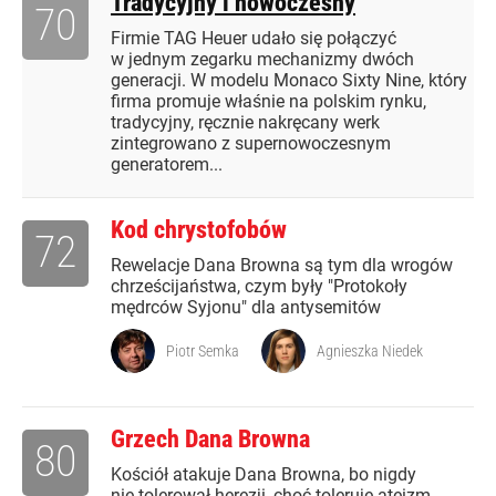
Tradycyjny i nowoczesny
70
Firmie TAG Heuer udało się połączyć
w jednym zegarku mechanizmy dwóch
generacji. W modelu Monaco Sixty Nine, który
firma promuje właśnie na polskim rynku,
tradycyjny, ręcznie nakręcany werk
zintegrowano z supernowoczesnym
generatorem...
Kod chrystofobów
72
Rewelacje Dana Browna są tym dla wrogów
chrześcijaństwa, czym były "Protokoły
mędrców Syjonu" dla antysemitów
Piotr Semka
Agnieszka Niedek
Grzech Dana Browna
80
Kościół atakuje Dana Browna, bo nigdy
nie tolerował herezji, choć toleruje ateizm