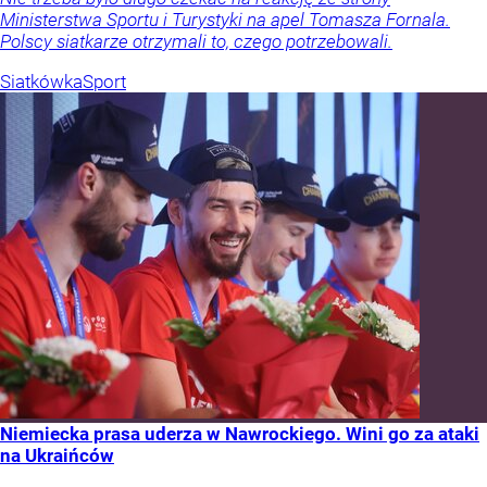
Ministerstwa Sportu i Turystyki na apel Tomasza Fornala.
Polscy siatkarze otrzymali to, czego potrzebowali.
Siatkówka
Sport
Niemiecka prasa uderza w Nawrockiego. Wini go za ataki
na Ukraińców