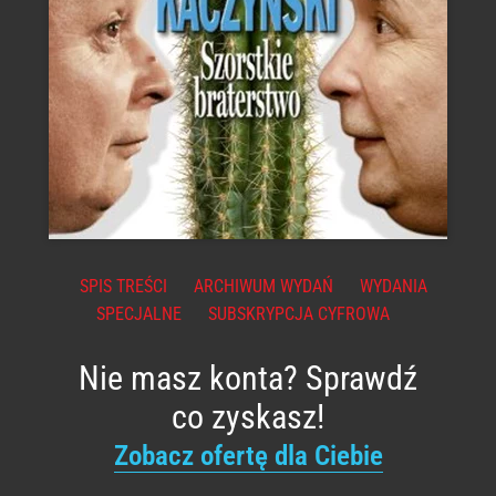
SPIS TREŚCI
ARCHIWUM WYDAŃ
WYDANIA
SPECJALNE
SUBSKRYPCJA CYFROWA
Nie masz konta? Sprawdź
co zyskasz!
Zobacz ofertę dla Ciebie