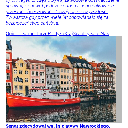
było. Ale jak to często bywa, zawodowe doświadczenie
sprawia, że nawet podczas urlopu trudno całkowicie
przestać obserwować otaczającą rzeczywistość.
Zwłaszcza gdy przez wiele lat odpowiadało się za
bezpieczeństwo państwa.
Opinie i komentarze
Polityka
Kraj
Świat
Tylko u Nas
Senat zdecydował ws. inicjatywy Nawrockiego.