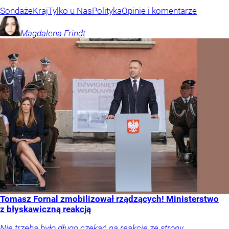
Sondaże
Kraj
Tylko u Nas
Polityka
Opinie i komentarze
Magdalena
Frindt
Tomasz Fornal zmobilizował rządzących! Ministerstwo
z błyskawiczną reakcją
Nie trzeba było długo czekać na reakcję ze strony