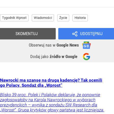
Tygodnik Wprost
Wiadomości
Życie
Historia
SKOMENTUJ
UDOSTĘPNIJ
Obserwuj nas
w
Google News
Dodaj jako
źródło w Google
Nawrocki ma szansę na drugą kadencję? Tak ocenili
go Polacy. Sondaż dla „Wprost”
Blisko 39 proc. Polek i Polaków deklaruje, że ponownie
zagłosowałoby na Karola Nawrockiego w wyborach
prezydenckich – wynika z sondażu SW Research dla
„Wprost”. Grupa krytyków głowy państwa jest liczniejsza.