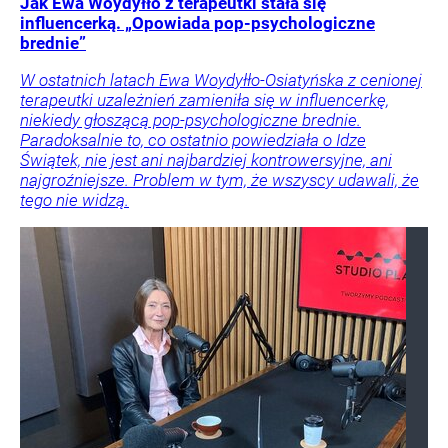
Jak Ewa Woydyłło z terapeutki stała się
influencerką. „Opowiada pop-psychologiczne
brednie”
W ostatnich latach Ewa Woydyłło-Osiatyńska z cenionej
terapeutki uzależnień zamieniła się w influencerkę,
niekiedy głoszącą pop-psychologiczne brednie.
Paradoksalnie to, co ostatnio powiedziała o Idze
Świątek, nie jest ani najbardziej kontrowersyjne, ani
najgroźniejsze. Problem w tym, że wszyscy udawali, że
tego nie widzą.