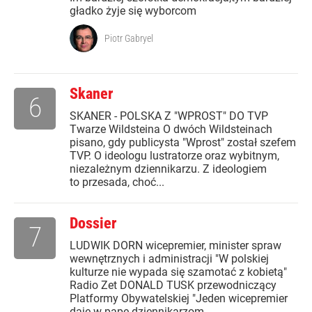
gładko żyje się wyborcom
Piotr Gabryel
Skaner
6
SKANER - POLSKA Z "WPROST" DO TVP
Twarze Wildsteina O dwóch Wildsteinach
pisano, gdy publicysta "Wprost" został szefem
TVP. O ideologu lustratorze oraz wybitnym,
niezależnym dziennikarzu. Z ideologiem
to przesada, choć...
Dossier
7
LUDWIK DORN wicepremier, minister spraw
wewnętrznych i administracji "W polskiej
kulturze nie wypada się szamotać z kobietą"
Radio Zet DONALD TUSK przewodniczący
Platformy Obywatelskiej "Jeden wicepremier
daje w papę dziennikarzom,...