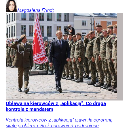
Magdalena
Frindt
Obława na kierowców z „aplikacją”. Co druga
kontrola z mandatem
Kontrola kierowców z „aplikacją” ujawniła ogromną
skalę problemu. Brak uprawnień, podrobione