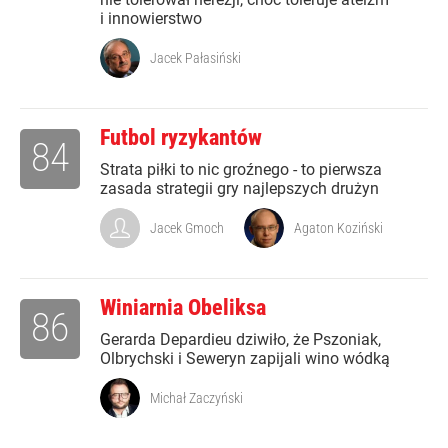
i innowierstwo
Jacek Pałasiński
Futbol ryzykantów
84
Strata piłki to nic groźnego - to pierwsza
zasada strategii gry najlepszych drużyn
Jacek Gmoch
Agaton Koziński
Winiarnia Obeliksa
86
Gerarda Depardieu dziwiło, że Pszoniak,
Olbrychski i Seweryn zapijali wino wódką
Michał Zaczyński