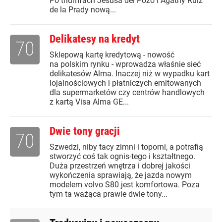
Po triumfach Jesúsa del Pozo i Agathy Ruiz
de la Prady nową...
Delikatesy na kredyt
70
Sklepową kartę kredytową - nowość
na polskim rynku - wprowadza właśnie sieć
delikatesów Alma. Inaczej niż w wypadku kart
lojalnościowych i płatniczych emitowanych
dla supermarketów czy centrów handlowych
z kartą Visa Alma GE...
Dwie tony gracji
70
Szwedzi, niby tacy zimni i toporni, a potrafią
stworzyć coś tak ognis-tego i kształtnego.
Duża przestrzeń wnętrza i dobrej jakości
wykończenia sprawiają, że jazda nowym
modelem volvo S80 jest komfortowa. Poza
tym ta ważąca prawie dwie tony...