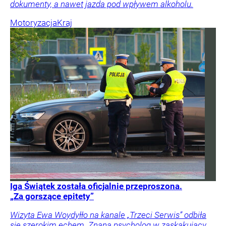
dokumenty, a nawet jazda pod wpływem alkoholu.
Motoryzacja
Kraj
Iga Świątek została oficjalnie przeproszona.
„Za gorszące epitety”
Wizyta Ewa Woydyłło na kanale „Trzeci Serwis” odbiła
się szerokim echem. Znana psycholog w zaskakujący