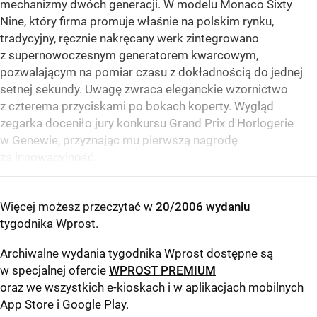
mechanizmy dwóch generacji. W modelu Monaco Sixty
Nine, który firma promuje właśnie na polskim rynku,
tradycyjny, ręcznie nakręcany werk zintegrowano
z supernowoczesnym generatorem kwarcowym,
pozwalającym na pomiar czasu z dokładnością do jednej
setnej sekundy. Uwagę zwraca eleganckie wzornictwo
z czterema przyciskami po bokach koperty. Wygląd
zegarka doceniło jury konkursu Grand Prix d'Horlogerie
w Genewie, przyznając mu pierwszą nagrodę
za innowacyjność.
Więcej możesz przeczytać w
20/2006 wydaniu
tygodnika Wprost
.
Archiwalne wydania tygodnika Wprost dostępne są
w specjalnej ofercie
WPROST PREMIUM
oraz we wszystkich e-kioskach i w aplikacjach mobilnych
App Store
i
Google Play
.