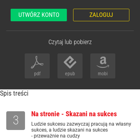
UTWÓRZ KONTO
ZALOGUJ
Czytaj lub pobierz
pdf
epub
mobi
Spis treści
Na stronie - Skazani na sukces
3
Ludzie sukcesu zazwyczaj pracują na własny
sukces, a ludzie skazani na sukces
- przeważnie na cudzy