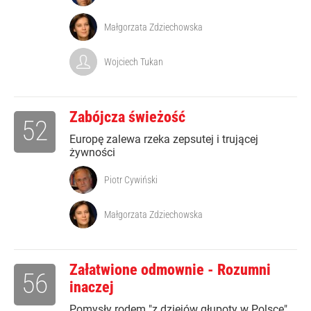
Małgorzata Zdziechowska
Wojciech Tukan
Zabójcza świeżość
52
Europę zalewa rzeka zepsutej i trującej
żywności
Piotr Cywiński
Małgorzata Zdziechowska
Załatwione odmownie - Rozumni
56
inaczej
Pomysły rodem "z dziejów głupoty w Polsce"