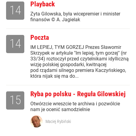
Playback
14
Zyta Gilowska, była wicepremier i minister
finansów © A. Jagielak
Poczta
14
IM LEPIEJ, TYM GORZEJ Prezes Sławomir
Skrzypek w artykule "Im lepiej, tym gorzej" (nr
33/34) roztoczył przed czytelnikami idylliczną
wizję polskiej gospodarki, kwitnącej
pod rządami silnego premiera Kaczyńskiego,
która nijak się ma do...
Ryba po polsku - Reguła Gilowskiej
15
Otwórzcie wreszcie te archiwa i pozwólcie
nam je ocenić samodzielnie
Maciej Rybiński