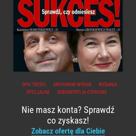
SPIS TREŚCI
ARCHIWUM WYDAŃ
WYDANIA
SPECJALNE
SUBSKRYPCJA CYFROWA
Nie masz konta? Sprawdź
co zyskasz!
Zobacz ofertę dla Ciebie