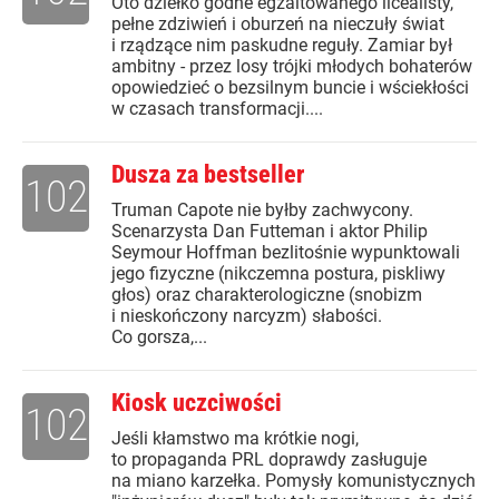
Oto dziełko godne egzaltowanego licealisty,
pełne zdziwień i oburzeń na nieczuły świat
i rządzące nim paskudne reguły. Zamiar był
ambitny - przez losy trójki młodych bohaterów
opowiedzieć o bezsilnym buncie i wściekłości
w czasach transformacji....
Dusza za bestseller
102
Truman Capote nie byłby zachwycony.
Scenarzysta Dan Futteman i aktor Philip
Seymour Hoffman bezlitośnie wypunktowali
jego fizyczne (nikczemna postura, piskliwy
głos) oraz charakterologiczne (snobizm
i nieskończony narcyzm) słabości.
Co gorsza,...
Kiosk uczciwości
102
Jeśli kłamstwo ma krótkie nogi,
to propaganda PRL doprawdy zasługuje
na miano karzełka. Pomysły komunistycznych