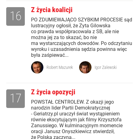
Z życia koalicji
16
PO ZDUMIEWAJĄCO SZYBKIM PROCESIE sąd
lustracyjny ogłosił, że Zyta Gilowska
co prawda współpracowała z SB, ale nie
można jej za to skazać, bo nie
ma wystarczających dowodów. Po odczytaniu
wyroku i uzasadnienia sędzia powinna więc
była zaśpiewać...
Robert Mazurek
Igor Zalewski
Z życia opozycji
17
POWSTAŁ CENTROLEW. Z okazji jego
narodzin lider Partii Demokratycznej
- Geriatrzy.pl uraczył świat wystąpieniem
równie ekscytującym jak filmy Krzysztofa
Zanussiego. W kulminacyjnym momencie
oracji Janusz Onyszkiewicz stwierdził,
że Polska zaczyna...