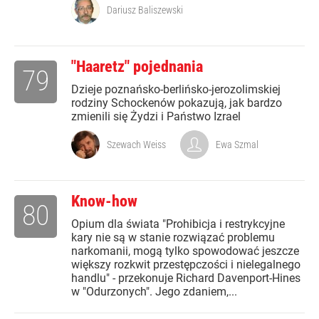
Dariusz Baliszewski
"Haaretz" pojednania
79
Dzieje poznańsko-berlińsko-jerozolimskiej
rodziny Schockenów pokazują, jak bardzo
zmienili się Żydzi i Państwo Izrael
Szewach Weiss
Ewa Szmal
Know-how
80
Opium dla świata "Prohibicja i restrykcyjne
kary nie są w stanie rozwiązać problemu
narkomanii, mogą tylko spowodować jeszcze
większy rozkwit przestępczości i nielegalnego
handlu" - przekonuje Richard Davenport-Hines
w "Odurzonych". Jego zdaniem,...