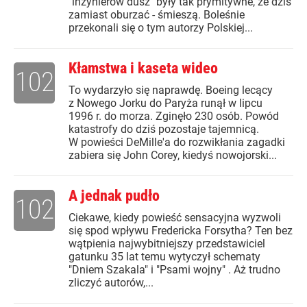
"inżynierów dusz" były tak prymitywne, że dziś
zamiast oburzać - śmieszą. Boleśnie
przekonali się o tym autorzy Polskiej...
Kłamstwa i kaseta wideo
102
To wydarzyło się naprawdę. Boeing lecący
z Nowego Jorku do Paryża runął w lipcu
1996 r. do morza. Zginęło 230 osób. Powód
katastrofy do dziś pozostaje tajemnicą.
W powieści DeMille'a do rozwikłania zagadki
zabiera się John Corey, kiedyś nowojorski...
A jednak pudło
102
Ciekawe, kiedy powieść sensacyjna wyzwoli
się spod wpływu Fredericka Forsytha? Ten bez
wątpienia najwybitniejszy przedstawiciel
gatunku 35 lat temu wytyczył schematy
"Dniem Szakala" i "Psami wojny" . Aż trudno
zliczyć autorów,...