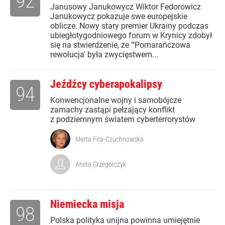
92
Janusowy Janukowycz Wiktor Fedorowicz
Janukowycz pokazuje swe europejskie
oblicze. Nowy stary premier Ukrainy podczas
ubiegłotygodniowego forum w Krynicy zdobył
się na stwierdzenie, że "'Pomarańczowa
rewolucja' była zwycięstwem...
Jeźdźcy cyberapokalipsy
94
Konwencjonalne wojny i samobójcze
zamachy zastąpi pełzający konflikt
z podziemnym światem cyberterrorystów
Marta Fita-Czuchnowska
Aneta Grzegorczyk
Niemiecka misja
98
Polska polityka unijna powinna umiejętnie