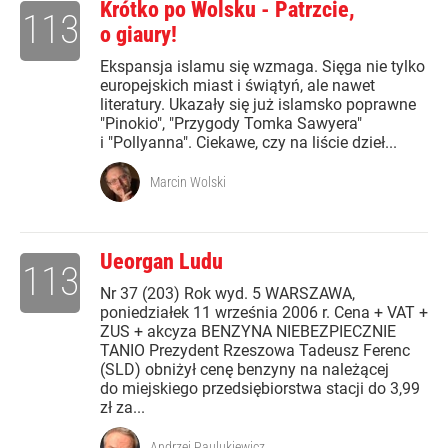
Krótko po Wolsku - Patrzcie,
113
o giaury!
Ekspansja islamu się wzmaga. Sięga nie tylko
europejskich miast i świątyń, ale nawet
literatury. Ukazały się już islamsko poprawne
"Pinokio", "Przygody Tomka Sawyera"
i "Pollyanna". Ciekawe, czy na liście dzieł...
Marcin Wolski
Ueorgan Ludu
113
Nr 37 (203) Rok wyd. 5 WARSZAWA,
poniedziałek 11 września 2006 r. Cena + VAT +
ZUS + akcyza BENZYNA NIEBEZPIECZNIE
TANIO Prezydent Rzeszowa Tadeusz Ferenc
(SLD) obniżył cenę benzyny na należącej
do miejskiego przedsiębiorstwa stacji do 3,99
zł za...
Andrzej Paulukiewicz