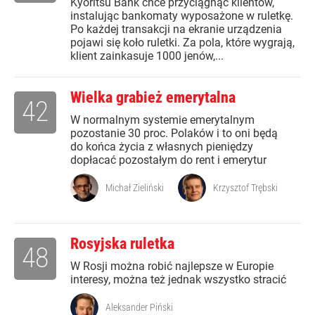
Kyoritsu Bank chce przyciągnąć klientów,
instalując bankomaty wyposażone w ruletkę.
Po każdej transakcji na ekranie urządzenia
pojawi się koło ruletki. Za pola, które wygrają,
klient zainkasuje 1000 jenów,...
Wielka grabież emerytalna
42
W normalnym systemie emerytalnym
pozostanie 30 proc. Polaków i to oni będą
do końca życia z własnych pieniędzy
dopłacać pozostałym do rent i emerytur
Michał Zieliński
Krzysztof Trębski
Rosyjska ruletka
48
W Rosji można robić najlepsze w Europie
interesy, można też jednak wszystko stracić
Aleksander Piński