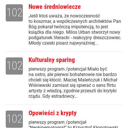
Nowe średniowiecze
102
Jeśli ktoś uważa, że nowoczesność
to koszmar, a współczesnych architektów Pan
Bóg pokarał twórczą impotencją, to jest
książka dla niego. Milos Urban stworzył nowy
podgatunek literacki - reakcyjny dreszczowiec.
Młody czeski pisarz najwyraźniej...
Kulturalny sparing
102
pierwszy program /potencjał Miało być
na ostro, ale pierwsi bohaterowie nie bardzo
chcieli się kłócić. Maciej Maleńczuk i Michał
Wiśniewski zamiast się spierać o sens flirtu
artysty z władzą, zgodnie przeszli do krytyki
rządu. Gdy estradowcy...
Opowieści z krypty
102
pierwszy program /potencjał
"Neokinematograf" to Krzysztof Kłopotowski.