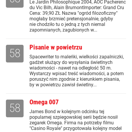
Le Jardin Philosophique 2004, AOC Pacherenc
du Vic Bilh, Alain BrumontImporter: Grand Cru
Cena: 39,90 ZŁ Nazwa "ogród filozoficzny"
mogłaby brzmieć pretensjonalnie, gdyby
nie chodziło tu o jedną z tych niemal
zapomnianych, zagubionych w...
Pisanie w powietrzu
58
Spacewriter to maleńki, wielkości zapalniczki,
gadżet służący do wysyłania świetlnych
wiadomości - nawet na odległość 50 m.
Wystarczy wpisać treść wiadomości, a potem
poruszyć nim zgodnie z kierunkiem pisania,
by w powietrzu zawisł świetlny...
Omega 007
58
James Bond w kolejnym odcinku tej
popularnej szpiegowskiej serii będzie nosił
zegarek Omega. Firma na potrzeby filmu
"Casino Royale" przygotowała kolejny model