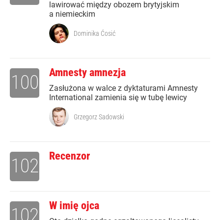
lawirować między obozem brytyjskim
a niemieckim
Dominika Ćosić
Amnesty amnezja
100
Zasłużona w walce z dyktaturami Amnesty
International zamienia się w tubę lewicy
Grzegorz Sadowski
Recenzor
102
W imię ojca
102