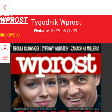
PRZEJDŹ
NA
STRONĘ
WPROST
GŁÓWNĄ
Tygodnik Wprost
Wydanie
: 37/2006
(1239)
UBSKRYBUJ
ZALOGUJ
MENU