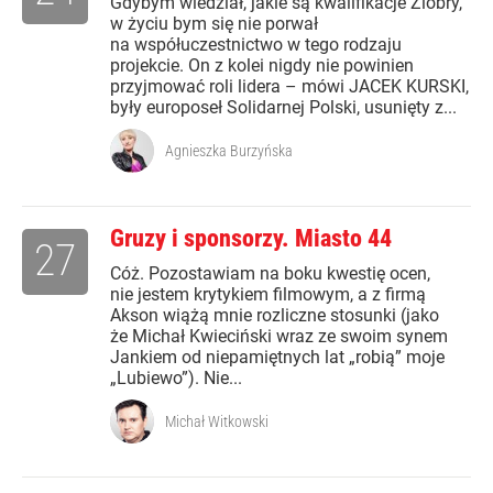
Gdybym wiedział, jakie są kwalifikacje Ziobry,
w życiu bym się nie porwał
na współuczestnictwo w tego rodzaju
projekcie. On z kolei nigdy nie powinien
przyjmować roli lidera – mówi JACEK KURSKI,
były europoseł Solidarnej Polski, usunięty z...
Agnieszka Burzyńska
Gruzy i sponsorzy. Miasto 44
27
Cóż. Pozostawiam na boku kwestię ocen,
nie jestem krytykiem filmowym, a z firmą
Akson wiążą mnie rozliczne stosunki (jako
że Michał Kwieciński wraz ze swoim synem
Jankiem od niepamiętnych lat „robią” moje
„Lubiewo”). Nie...
Michał Witkowski