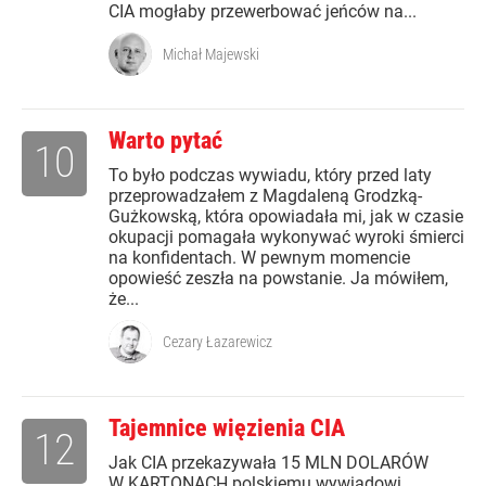
CIA mogłaby przewerbować jeńców na...
Michał Majewski
Warto pytać
10
To było podczas wywiadu, który przed laty
przeprowadzałem z Magdaleną Grodzką-
Gużkowską, która opowiadała mi, jak w czasie
okupacji pomagała wykonywać wyroki śmierci
na konfidentach. W pewnym momencie
opowieść zeszła na powstanie. Ja mówiłem,
że...
Cezary Łazarewicz
Tajemnice więzienia CIA
12
Jak CIA przekazywała 15 MLN DOLARÓW
W KARTONACH polskiemu wywiadowi,