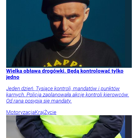
Wielka obława drogówki. Będą kontrolować tylko
jedno
Jeden dzień. Tysiące kontroli, mandatów i punktów
karnych. Policja zaplanowała akcję kontroli kierowców.
Od rana posypią się mandaty.
Motoryzacja
Kraj
Życie