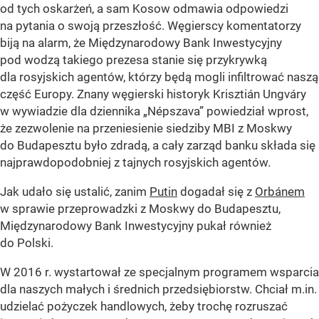
od tych oskarżeń, a sam Kosow odmawia odpowiedzi
na pytania o swoją przeszłość. Węgierscy komentatorzy
biją na alarm, że Międzynarodowy Bank Inwestycyjny
pod wodzą takiego prezesa stanie się przykrywką
dla rosyjskich agentów, którzy będą mogli infiltrować naszą
część Europy. Znany węgierski historyk Krisztián Ungváry
w wywiadzie dla dziennika „Népszava” powiedział wprost,
że zezwolenie na przeniesienie siedziby MBI z Moskwy
do Budapesztu było zdradą, a cały zarząd banku składa się
najprawdopodobniej z tajnych rosyjskich agentów.
Jak udało się ustalić, zanim
Putin
dogadał się z
Orbánem
w sprawie przeprowadzki z Moskwy do Budapesztu,
Międzynarodowy Bank Inwestycyjny pukał również
do Polski.
W 2016 r. wystartował ze specjalnym programem wsparcia
dla naszych małych i średnich przedsiębiorstw. Chciał m.in.
udzielać pożyczek handlowych, żeby trochę rozruszać