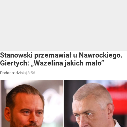
Stanowski przemawiał u Nawrockiego.
Giertych: „Wazelina jakich mało”
Dodano:
dzisiaj
8:56