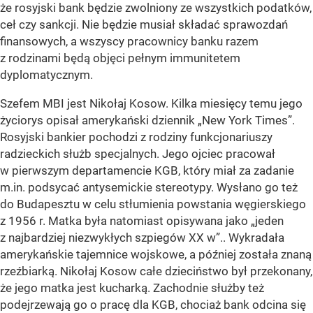
że rosyjski bank będzie zwolniony ze wszystkich podatków,
ceł czy sankcji. Nie będzie musiał składać sprawozdań
finansowych, a wszyscy pracownicy banku razem
z rodzinami będą objęci pełnym immunitetem
dyplomatycznym.
Szefem MBI jest Nikołaj Kosow. Kilka miesięcy temu jego
życiorys opisał amerykański dziennik „New York Times”.
Rosyjski bankier pochodzi z rodziny funkcjonariuszy
radzieckich służb specjalnych. Jego ojciec pracował
w pierwszym departamencie KGB, który miał za zadanie
m.in. podsycać antysemickie stereotypy. Wysłano go też
do Budapesztu w celu stłumienia powstania węgierskiego
z 1956 r. Matka była natomiast opisywana jako „jeden
z najbardziej niezwykłych szpiegów XX w”.. Wykradała
amerykańskie tajemnice wojskowe, a później została znaną
rzeźbiarką. Nikołaj Kosow całe dzieciństwo był przekonany,
że jego matka jest kucharką. Zachodnie służby też
podejrzewają go o pracę dla KGB, chociaż bank odcina się