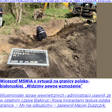
Kraj
Polityka
Opinie i komentarze
Tylko u Nas
Tygodnik Wprost
Wiceszef MSWiA o sytuacji na granicy polsko-
białoruskiej. „Widzimy pewne wzmożenie”
Wiceminister spraw wewnętrznych i administracji ujawnił, że
w ostatnim czasie Białoruś i Rosja migrantami testują polską
granicę. – My nie odpuścimy – zapewnił Maciej Duszczyk.