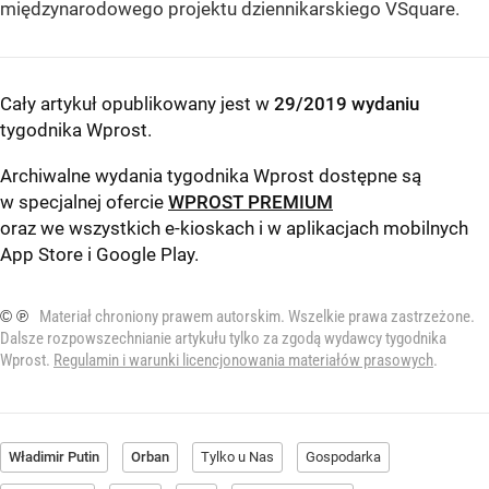
międzynarodowego projektu dziennikarskiego VSquare.
Cały artykuł opublikowany jest w
29/2019 wydaniu
tygodnika Wprost
.
Archiwalne wydania tygodnika Wprost dostępne są
w specjalnej ofercie
WPROST PREMIUM
oraz we wszystkich e-kioskach i w aplikacjach mobilnych
App Store
i
Google Play
.
© ℗
Materiał chroniony prawem autorskim. Wszelkie prawa zastrzeżone.
Dalsze rozpowszechnianie artykułu tylko za zgodą wydawcy tygodnika
Wprost.
Regulamin i warunki licencjonowania materiałów prasowych
.
Władimir Putin
Orban
Tylko u Nas
Gospodarka