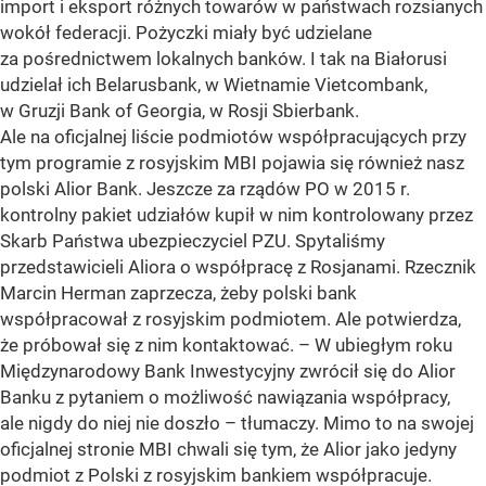
import i eksport różnych towarów w państwach rozsianych
wokół federacji. Pożyczki miały być udzielane
za pośrednictwem lokalnych banków. I tak na Białorusi
udzielał ich Belarusbank, w Wietnamie Vietcombank,
w Gruzji Bank of Georgia, w Rosji Sbierbank.
Ale na oficjalnej liście podmiotów współpracujących przy
tym programie z rosyjskim MBI pojawia się również nasz
polski Alior Bank. Jeszcze za rządów PO w 2015 r.
kontrolny pakiet udziałów kupił w nim kontrolowany przez
Skarb Państwa ubezpieczyciel PZU. Spytaliśmy
przedstawicieli Aliora o współpracę z Rosjanami. Rzecznik
Marcin Herman zaprzecza, żeby polski bank
współpracował z rosyjskim podmiotem. Ale potwierdza,
że próbował się z nim kontaktować. – W ubiegłym roku
Międzynarodowy Bank Inwestycyjny zwrócił się do Alior
Banku z pytaniem o możliwość nawiązania współpracy,
ale nigdy do niej nie doszło – tłumaczy. Mimo to na swojej
oficjalnej stronie MBI chwali się tym, że Alior jako jedyny
podmiot z Polski z rosyjskim bankiem współpracuje.