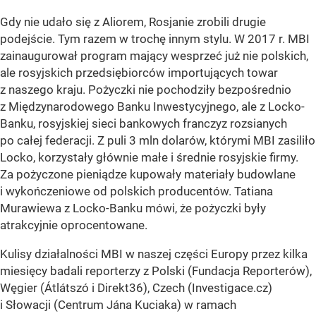
Gdy nie udało się z Aliorem, Rosjanie zrobili drugie
podejście. Tym razem w trochę innym stylu. W 2017 r. MBI
zainaugurował program mający wesprzeć już nie polskich,
ale rosyjskich przedsiębiorców importujących towar
z naszego kraju. Pożyczki nie pochodziły bezpośrednio
z Międzynarodowego Banku Inwestycyjnego, ale z Locko-
Banku, rosyjskiej sieci bankowych franczyz rozsianych
po całej federacji. Z puli 3 mln dolarów, którymi MBI zasiliło
Locko, korzystały głównie małe i średnie rosyjskie firmy.
Za pożyczone pieniądze kupowały materiały budowlane
i wykończeniowe od polskich producentów. Tatiana
Murawiewa z Locko-Banku mówi, że pożyczki były
atrakcyjnie oprocentowane.
Kulisy działalności MBI w naszej części Europy przez kilka
miesięcy badali reporterzy z Polski (Fundacja Reporterów),
Węgier (Átlátszó i Direkt36), Czech (Investigace.cz)
i Słowacji (Centrum Jána Kuciaka) w ramach