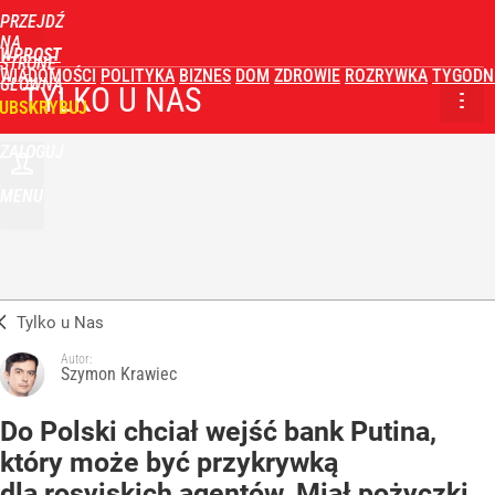
PRZEJDŹ
NA
WPROST
STRONĘ
WIADOMOŚCI
POLITYKA
BIZNES
DOM
ZDROWIE
ROZRYWKA
TYGODN
GŁÓWNĄ
TYLKO U NAS
UBSKRYBUJ
ZALOGUJ
MENU
Tylko u Nas
Autor:
Szymon Krawiec
Do Polski chciał wejść bank Putina,
który może być przykrywką
dla rosyjskich agentów. Miał pożyczki