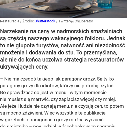
Restauracja
/ Źródło:
Shutterstock
/
Twitter/@ChLiberator
Narzekanie na ceny w nadmorskich smażalniach
są częścią naszego wakacyjnego folkloru. Jednak
to nie głupota turystów, naiwność ani niezdolność
mnożenia i dodawania do stu. To przemyślana,
ale nie do końca uczciwa strategia restauratorów
ukrywających ceny.
– Nie ma czegoś takiego jak paragony grozy. Są tylko
paragony grozy dla idiotów, którzy nie potrafią czytać.
Bo sprawdzasz co jest w menu i w tym momencie
nie musisz się martwić, czy zapłacisz więcej czy mniej.
Ale jeżeli ludzie nie czytają menu, nie czytają cen, to potem
są mocno zdziwieni. Więc wszystkie te publikacje
w gazetach o paragonach grozy można wyrzucić
do śmietnika – powiedział w facebookowym nagraniu