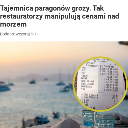
Tajemnica paragonów grozy. Tak
restauratorzy manipulują cenami nad
morzem
Dodano:
wczoraj
5:31