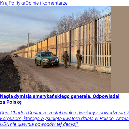
Kraj
Polityka
Opinie i komentarze
Nagła dymisja amerykańskiego generała. Odpowiadał
za Polskę
Gen. Charles Costanza został nagle odwołany z dowodzenia V
Korpusem, którego wysunięta kwatera działa w Polsce. Armia
USA nie ujawnia powodów tej decyzji.