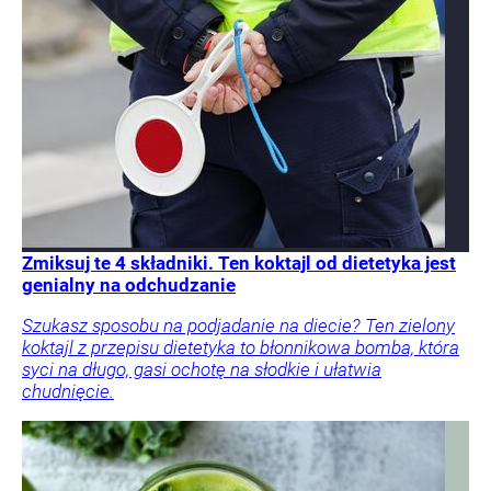
Zmiksuj te 4 składniki. Ten koktajl od dietetyka jest
genialny na odchudzanie
Szukasz sposobu na podjadanie na diecie? Ten zielony
koktajl z przepisu dietetyka to błonnikowa bomba, która
syci na długo, gasi ochotę na słodkie i ułatwia
chudnięcie.