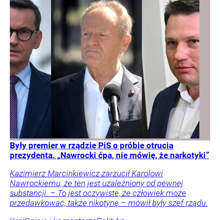
Były premier w rządzie PiS o próbie otrucia
prezydenta. „Nawrocki ćpa, nie mówię, że narkotyki”
Kazimierz Marcinkiewicz zarzucił Karolowi
Nawrockiemu, że ten jest uzależniony od pewnej
substancji. – To jest oczywiste, że człowiek może
przedawkować, także nikotynę – mówił były szef rządu.