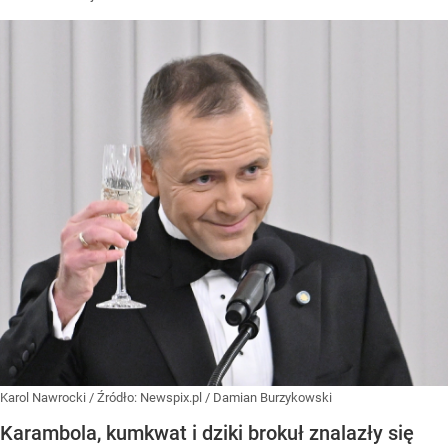
Karol Nawrocki
/ Źródło:
Newspix.pl
/
Damian Burzykowski
Karambola, kumkwat i dziki brokuł znalazły się