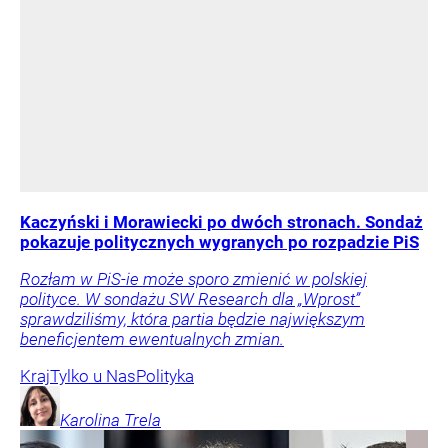
Kaczyński i Morawiecki po dwóch stronach. Sondaż
pokazuje politycznych wygranych po rozpadzie PiS
Rozłam w PiS-ie może sporo zmienić w polskiej
polityce. W sondażu SW Research dla „Wprost”
sprawdziliśmy, która partia będzie największym
beneficjentem ewentualnych zmian.
Kraj
Tylko u Nas
Polityka
Karolina
Trela