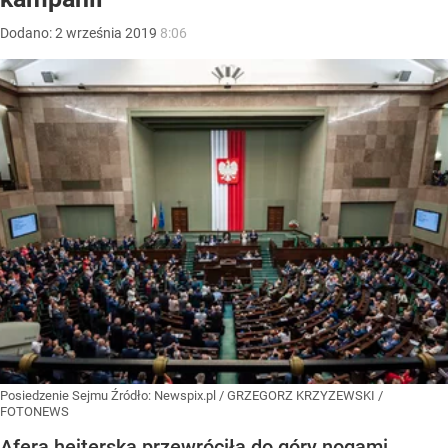
Dodano:
2
września
2019
8:06
Posiedzenie Sejmu
Źródło:
Newspix.pl
/
GRZEGORZ KRZYZEWSKI /
FOTONEWS
Afera hejterska przewróciła do góry nogami