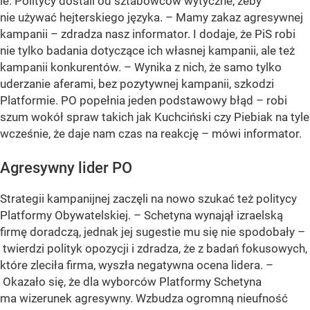
ie. Politycy dostali od sztabowców wytyczne, żeby
nie używać hejterskiego języka. – Mamy zakaz agresywnej
kampanii – zdradza nasz informator. I dodaje, że PiS robi
nie tylko badania dotyczące ich własnej kampanii, ale też
kampanii konkurentów. – Wynika z nich, że samo tylko
uderzanie aferami, bez pozytywnej kampanii, szkodzi
Platformie. PO popełnia jeden podstawowy błąd – robi
szum wokół spraw takich jak Kuchciński czy Piebiak na tyle
wcześnie, że daje nam czas na reakcję – mówi informator.
Agresywny lider PO
Strategii kampanijnej zaczęli na nowo szukać też politycy
Platformy Obywatelskiej. – Schetyna wynajął izraelską
firmę doradczą, jednak jej sugestie mu się nie spodobały –
twierdzi polityk opozycji i zdradza, że z badań fokusowych,
które zleciła firma, wyszła negatywna ocena lidera. –
Okazało się, że dla wyborców Platformy Schetyna
ma wizerunek agresywny. Wzbudza ogromną nieufność