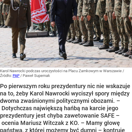
Karol Nawrocki podczas uroczystości na Placu Zamkowym w Warszawie
/
Źródło:
PAP
/
Paweł Supernak
Po pierwszym roku prezydentury nic nie wskazuje
na to, żeby Karol Nawrocki wyciszył spory między
dwoma zwaśnionymi politycznymi obozami. –
Dotychczas największą hańbą na karcie jego
prezydentury jest chyba zawetowanie SAFE –
ocenia Mariusz Witczak z KO. – Mamy głowę
państwa, z której możemy być dumni – kontruje