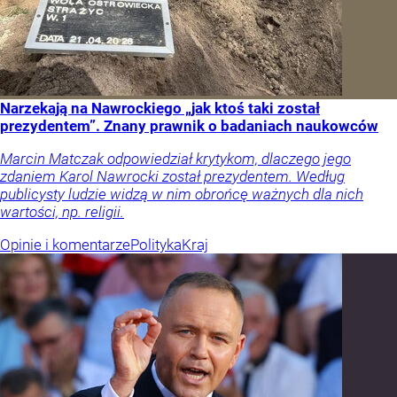
Narzekają na Nawrockiego „jak ktoś taki został
prezydentem”. Znany prawnik o badaniach naukowców
Marcin Matczak odpowiedział krytykom, dlaczego jego
zdaniem Karol Nawrocki został prezydentem. Według
publicysty ludzie widzą w nim obrońcę ważnych dla nich
wartości, np. religii.
Opinie i komentarze
Polityka
Kraj