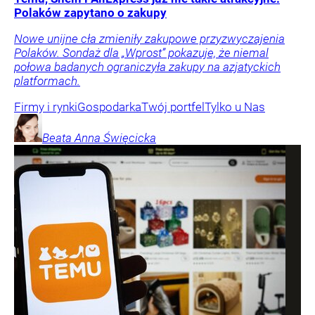
Polaków zapytano o zakupy
Nowe unijne cła zmieniły zakupowe przyzwyczajenia
Polaków. Sondaż dla „Wprost” pokazuje, że niemal
połowa badanych ograniczyła zakupy na azjatyckich
platformach.
Firmy i rynki
Gospodarka
Twój portfel
Tylko u Nas
Beata Anna
Święcicka