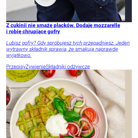
Z cukinii nie smażę placków. Dodaję mozzarellę
i robię chrupiące gofry
Lubisz gofry? Gdy spróbujesz tych przepadniesz. Jeden
wytrawny składnik sprawia, że smakują naprawdę
wyjątkowo.
Przepisy
Żywienie
Składniki odżywcze