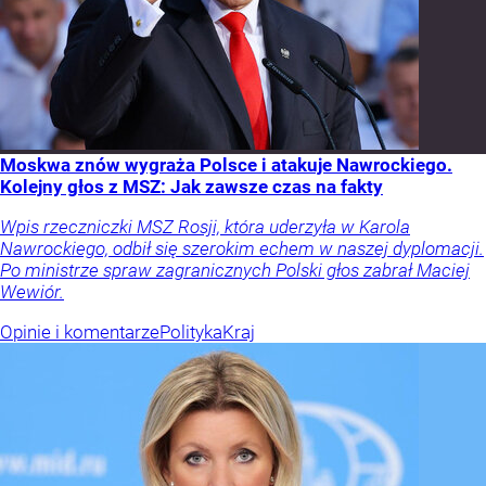
Moskwa znów wygraża Polsce i atakuje Nawrockiego.
Kolejny głos z MSZ: Jak zawsze czas na fakty
Wpis rzeczniczki MSZ Rosji, która uderzyła w Karola
Nawrockiego, odbił się szerokim echem w naszej dyplomacji.
Po ministrze spraw zagranicznych Polski głos zabrał Maciej
Wewiór.
Opinie i komentarze
Polityka
Kraj