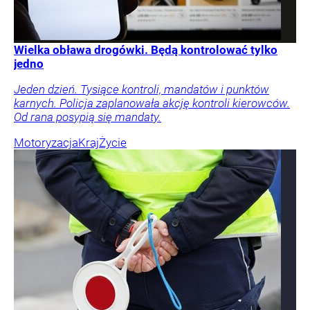
Wielka obława drogówki. Będą kontrolować tylko
jedno
Jeden dzień. Tysiące kontroli, mandatów i punktów
karnych. Policja zaplanowała akcję kontroli kierowców.
Od rana posypią się mandaty.
Motoryzacja
Kraj
Życie