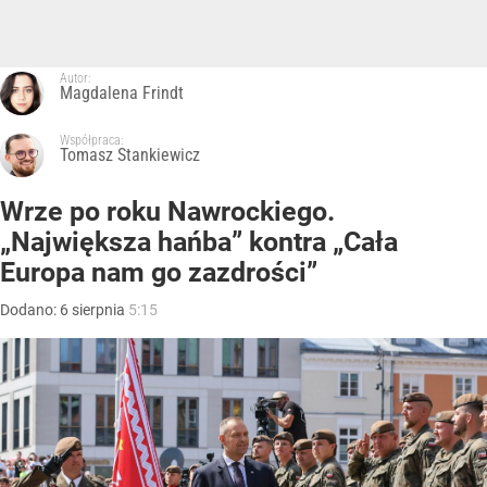
Autor:
Magdalena Frindt
Współpraca:
Tomasz Stankiewicz
Wrze po roku Nawrockiego.
„Największa hańba” kontra „Cała
Europa nam go zazdrości”
Dodano:
6
sierpnia
5:15