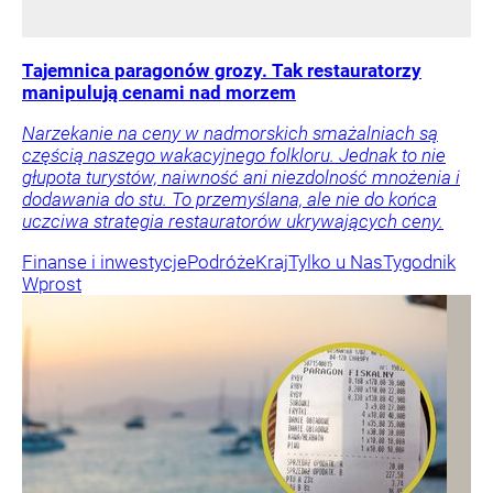
Tajemnica paragonów grozy. Tak restauratorzy
manipulują cenami nad morzem
Narzekanie na ceny w nadmorskich smażalniach są
częścią naszego wakacyjnego folkloru. Jednak to nie
głupota turystów, naiwność ani niezdolność mnożenia i
dodawania do stu. To przemyślana, ale nie do końca
uczciwa strategia restauratorów ukrywających ceny.
Finanse i inwestycje
Podróże
Kraj
Tylko u Nas
Tygodnik
Wprost