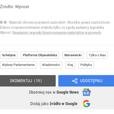
Źródło:
Wprost
© ℗
Materiał chroniony prawem autorskim. Wszelkie prawa zastrzeżone.
Dalsze rozpowszechnianie artykułu tylko za zgodą wydawcy tygodnika
Wprost.
Regulamin i warunki licencjonowania materiałów prasowych
.
Schetyna
Platforma Obywatelska
Morawiecki
Tylko u Nas
Wybory Parlamentarne
Wiadomości
Kraj
Polityka
SKOMENTUJ
UDOSTĘPNIJ
10
Obserwuj nas
w
Google News
Dodaj jako
źródło w Google