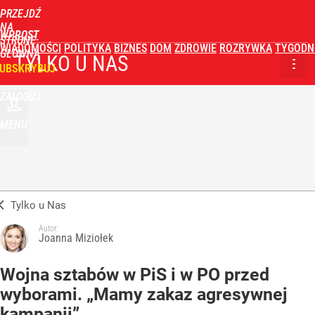
PRZEJDŹ
NA
WPROST
STRONĘ
WIADOMOŚCI
POLITYKA
BIZNES
DOM
ZDROWIE
ROZRYWKA
TYGODN
GŁÓWNĄ
TYLKO U NAS
UBSKRYBUJ
ZALOGUJ
MENU
Tylko u Nas
Autor:
Joanna Miziołek
Wojna sztabów w PiS i w PO przed
wyborami. „Mamy zakaz agresywnej
kampanii”