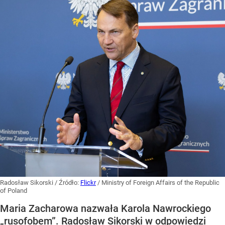
Radosław Sikorski
/ Źródło:
Flickr
/
Ministry of Foreign Affairs of the Republic
of Poland
Maria Zacharowa nazwała Karola Nawrockiego
„rusofobem”. Radosław Sikorski w odpowiedzi