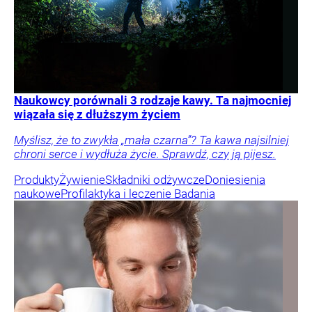
Naukowcy porównali 3 rodzaje kawy. Ta najmocniej
wiązała się z dłuższym życiem
Myślisz, że to zwykła „mała czarna”? Ta kawa najsilniej
chroni serce i wydłuża życie. Sprawdź, czy ją pijesz.
Produkty
Żywienie
Składniki odżywcze
Doniesienia
naukowe
Profilaktyka i leczenie
Badania