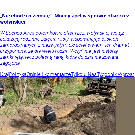
„Nie chodzi o zemstę”. Mocny apel w sprawie ofiar rzezi
wołyńskiej
W Buenos Aires potomkowie ofiar rzezi wołyńskiej wciąż
pokazują rodzinne zdjęcia i listy, wspominając bliskich
zamordowanych z niezwykłym okrucieństwem. Ich dramat
przypomina, że dla wielu rodzin Wołyń nie jest historią
zamkniętą, lecz bolesną raną, która do dziś nie została
zagojona.
Kraj
Polityka
Opinie i komentarze
Tylko u Nas
Tygodnik Wprost