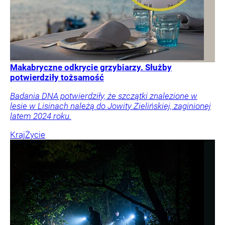
Makabryczne odkrycie grzybiarzy. Służby
potwierdziły tożsamość
Badania DNA potwierdziły, że szczątki znalezione w
lesie w Lisinach należą do Jowity Zielińskiej, zaginionej
latem 2024 roku.
Kraj
Życie