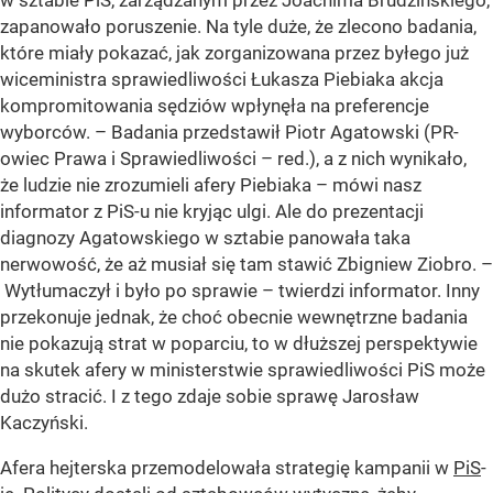
w sztabie PiS, zarządzanym przez Joachima Brudzińskiego,
zapanowało poruszenie. Na tyle duże, że zlecono badania,
które miały pokazać, jak zorganizowana przez byłego już
wiceministra sprawiedliwości Łukasza Piebiaka akcja
kompromitowania sędziów wpłynęła na preferencje
wyborców. – Badania przedstawił Piotr Agatowski (PR-
owiec Prawa i Sprawiedliwości – red.), a z nich wynikało,
że ludzie nie zrozumieli afery Piebiaka – mówi nasz
informator z PiS-u nie kryjąc ulgi. Ale do prezentacji
diagnozy Agatowskiego w sztabie panowała taka
nerwowość, że aż musiał się tam stawić Zbigniew Ziobro. –
Wytłumaczył i było po sprawie – twierdzi informator. Inny
przekonuje jednak, że choć obecnie wewnętrzne badania
nie pokazują strat w poparciu, to w dłuższej perspektywie
na skutek afery w ministerstwie sprawiedliwości PiS może
dużo stracić. I z tego zdaje sobie sprawę Jarosław
Kaczyński.
Afera hejterska przemodelowała strategię kampanii w
PiS
-