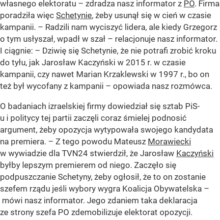
własnego elektoratu – zdradza nasz informator z
PO
. Firma
poradziła więc
Schetynie
, żeby usunął się w cień w czasie
kampanii. – Radzili nam wyciszyć lidera, ale kiedy Grzegorz
o tym usłyszał, wpadł w szał – relacjonuje nasz informator.
I ciągnie: – Dziwię się Schetynie, że nie potrafi zrobić kroku
do tyłu, jak Jarosław Kaczyński w 2015 r. w czasie
kampanii, czy nawet Marian Krzaklewski w 1997 r., bo on
też był wycofany z kampanii – opowiada nasz rozmówca.
O badaniach izraelskiej firmy dowiedział się sztab PiS-
u i politycy tej partii zaczęli coraz śmielej podnosić
argument, żeby opozycja wytypowała swojego kandydata
na premiera. – Z tego powodu Mateusz
Morawiecki
w wywiadzie dla TVN24 stwierdził, że Jarosław
Kaczyński
byłby lepszym premierem od niego. Zaczęło się
podpuszczanie Schetyny, żeby ogłosił, że to on zostanie
szefem rządu jeśli wybory wygra Koalicja Obywatelska –
mówi nasz informator. Jego zdaniem taka deklaracja
ze strony szefa PO zdemobilizuje elektorat opozycji.