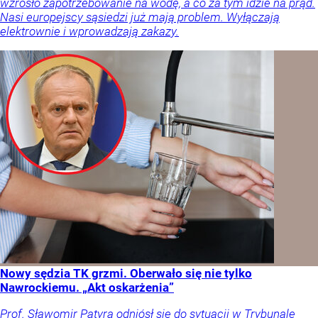
wzrosło zapotrzebowanie na wodę, a co za tym idzie na prąd.
Nasi europejscy sąsiedzi już mają problem. Wyłączają
elektrownie i wprowadzają zakazy.
Nowy sędzia TK grzmi. Oberwało się nie tylko
Nawrockiemu. „Akt oskarżenia”
Prof. Sławomir Patyra odniósł się do sytuacji w Trybunale