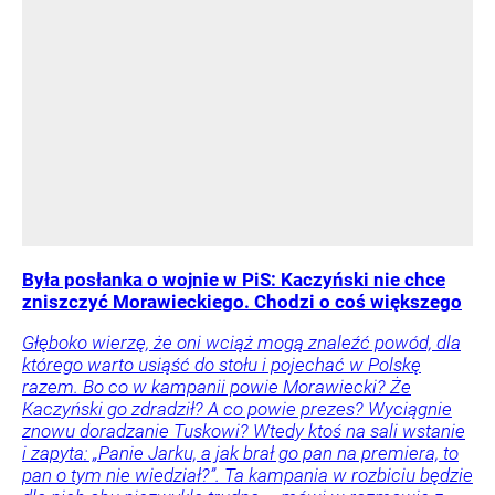
Była posłanka o wojnie w PiS: Kaczyński nie chce
zniszczyć Morawieckiego. Chodzi o coś większego
Głęboko wierzę, że oni wciąż mogą znaleźć powód, dla
którego warto usiąść do stołu i pojechać w Polskę
razem. Bo co w kampanii powie Morawiecki? Że
Kaczyński go zdradził? A co powie prezes? Wyciągnie
znowu doradzanie Tuskowi? Wtedy ktoś na sali wstanie
i zapyta: „Panie Jarku, a jak brał go pan na premiera, to
pan o tym nie wiedział?”. Ta kampania w rozbiciu będzie