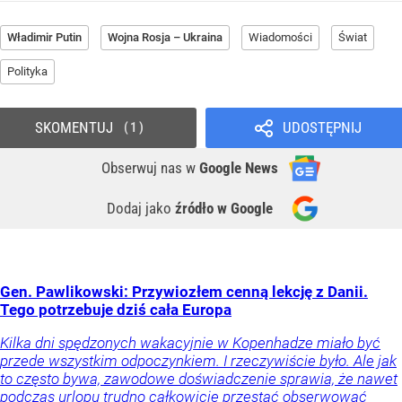
Władimir Putin
Wojna Rosja – Ukraina
Wiadomości
Świat
Polityka
SKOMENTUJ
UDOSTĘPNIJ
1
Obserwuj nas
w
Google News
Dodaj jako
źródło w Google
Gen. Pawlikowski: Przywiozłem cenną lekcję z Danii.
Tego potrzebuje dziś cała Europa
Kilka dni spędzonych wakacyjnie w Kopenhadze miało być
przede wszystkim odpoczynkiem. I rzeczywiście było. Ale jak
to często bywa, zawodowe doświadczenie sprawia, że nawet
podczas urlopu trudno całkowicie przestać obserwować