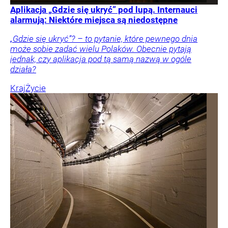
Aplikacja „Gdzie się ukryć” pod lupą. Internauci
alarmują: Niektóre miejsca są niedostępne
„Gdzie się ukryć”? – to pytanie, które pewnego dnia
może sobie zadać wielu Polaków. Obecnie pytają
jednak, czy aplikacja pod tą samą nazwą w ogóle
działa?
Kraj
Życie