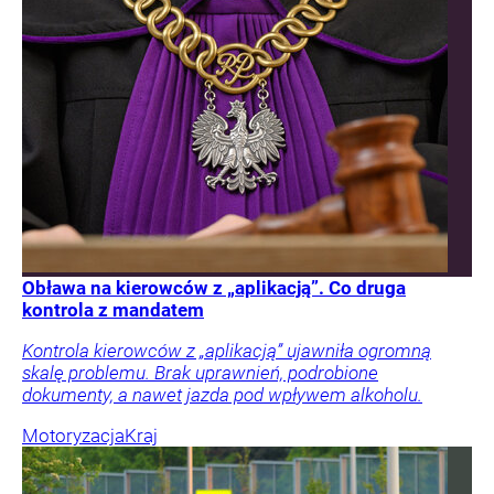
Obława na kierowców z „aplikacją”. Co druga
kontrola z mandatem
Kontrola kierowców z „aplikacją” ujawniła ogromną
skalę problemu. Brak uprawnień, podrobione
dokumenty, a nawet jazda pod wpływem alkoholu.
Motoryzacja
Kraj