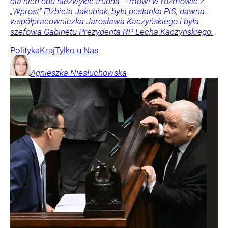
dla nich obu niezwykle trudna – mówi w rozmowie z
„Wprost” Elżbieta Jakubiak, była posłanka PiS, dawna
współpracowniczka Jarosława Kaczyńskiego i była
szefowa Gabinetu Prezydenta RP Lecha Kaczyńskiego.
Polityka
Kraj
Tylko u Nas
Agnieszka
Niesłuchowska