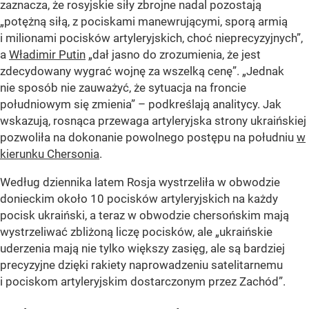
zaznacza, że rosyjskie siły zbrojne nadal pozostają
„potężną siłą, z pociskami manewrującymi, sporą armią
i milionami pocisków artyleryjskich, choć nieprecyzyjnych”,
a
Władimir Putin
„dał jasno do zrozumienia, że jest
zdecydowany wygrać wojnę za wszelką cenę”. „Jednak
nie sposób nie zauważyć, że sytuacja na froncie
południowym się zmienia” – podkreślają analitycy. Jak
wskazują, rosnąca przewaga artyleryjska strony ukraińskiej
pozwoliła na dokonanie powolnego postępu na południu
w
kierunku Chersonia
.
Według dziennika latem Rosja wystrzeliła w obwodzie
donieckim około 10 pocisków artyleryjskich na każdy
pocisk ukraiński, a teraz w obwodzie chersońskim mają
wystrzeliwać zbliżoną liczę pocisków, ale „ukraińskie
uderzenia mają nie tylko większy zasięg, ale są bardziej
precyzyjne dzięki rakiety naprowadzeniu satelitarnemu
i pociskom artyleryjskim dostarczonym przez Zachód”.