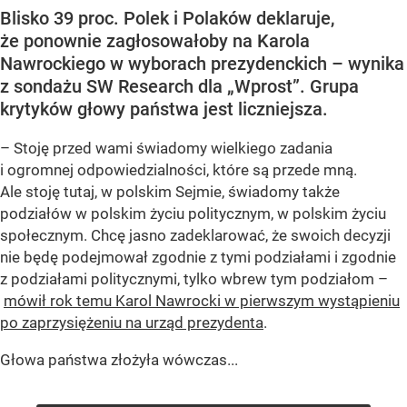
Blisko 39 proc. Polek i Polaków deklaruje,
że ponownie zagłosowałoby na Karola
Nawrockiego w wyborach prezydenckich – wynika
z sondażu SW Research dla „Wprost”. Grupa
krytyków głowy państwa jest liczniejsza.
– Stoję przed wami świadomy wielkiego zadania
i ogromnej odpowiedzialności, które są przede mną.
Ale stoję tutaj, w polskim Sejmie, świadomy także
podziałów w polskim życiu politycznym, w polskim życiu
społecznym. Chcę jasno zadeklarować, że swoich decyzji
nie będę podejmował zgodnie z tymi podziałami i zgodnie
z podziałami politycznymi, tylko wbrew tym podziałom –
mówił rok temu Karol Nawrocki w pierwszym wystąpieniu
po zaprzysiężeniu na urząd prezydenta
.
Głowa państwa złożyła wówczas...