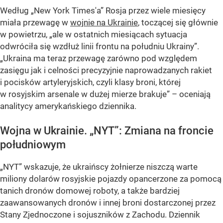
Według „New York Times'a” Rosja przez wiele miesięcy
miała przewagę w
wojnie na Ukrainie
, toczącej się głównie
w powietrzu, „ale w ostatnich miesiącach sytuacja
odwróciła się wzdłuż linii frontu na południu Ukrainy”.
„Ukraina ma teraz przewagę zarówno pod względem
zasięgu jak i celności precyzyjnie naprowadzanych rakiet
i pocisków artyleryjskich, czyli klasy broni, której
w rosyjskim arsenale w dużej mierze brakuje” – oceniają
analitycy amerykańskiego dziennika.
Wojna w Ukrainie. „NYT”: Zmiana na froncie
południowym
„NYT” wskazuje, że ukraińscy żołnierze niszczą warte
miliony dolarów rosyjskie pojazdy opancerzone za pomocą
tanich dronów domowej roboty, a także bardziej
zaawansowanych dronów i innej broni dostarczonej przez
Stany Zjednoczone i sojuszników z Zachodu. Dziennik