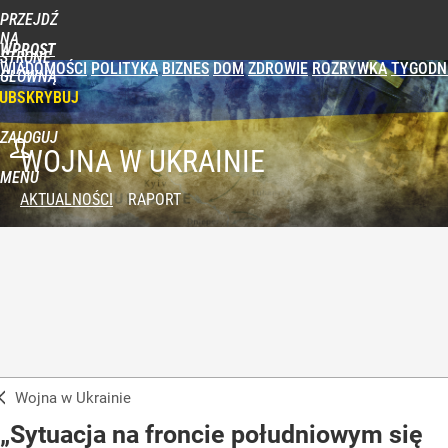
PRZEJDŹ
NA
WPROST
STRONĘ
WIADOMOŚCI
POLITYKA
BIZNES
DOM
ZDROWIE
ROZRYWKA
TYGODN
GŁÓWNĄ
UBSKRYBUJ
ZALOGUJ
WOJNA W UKRAINIE
MENU
AKTUALNOŚCI
RAPORT
Wojna w Ukrainie
„Sytuacja na froncie południowym się