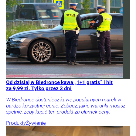
Od dzisiaj w Biedronce kawa „1+1 gratis” i hit
za 9,99 zł. Tylko przez 3 dni
W Biedronce dostaniesz kawę popularnych marek w
bardzo korzystnej cenie. Zobacz, jakie warunki musisz
spełnić, żeby kupić ten produkt za ułamek ceny.
Produkty
Żywienie