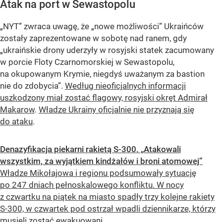
Atak na port w Sewastopolu
„NYT” zwraca uwagę, że „nowe możliwości” Ukraińców
zostały zaprezentowane w sobotę nad ranem, gdy
„ukraińskie drony uderzyły w rosyjski statek zacumowany
w porcie Floty Czarnomorskiej w Sewastopolu,
na okupowanym Krymie, niegdyś uważanym za bastion
nie do zdobycia”.
Według nieoficjalnych informacji
uszkodzony miał zostać flagowy, rosyjski okręt Admirał
Makarow
.
Władze Ukrainy oficjalnie nie przyznają się
do ataku
.
Denazyfikacja piekarni rakietą S-300. „Atakowali
wszystkim, za wyjątkiem kindżałów i broni atomowej”
Władze Mikołajowa i regionu podsumowały sytuację
po 247 dniach pełnoskalowego konfliktu. W nocy
z czwartku na piątek na miasto spadły trzy kolejne rakiety
S-300, w czwartek pod ostrzał wpadli dziennikarze, którzy
musieli zostać ewakuowani.