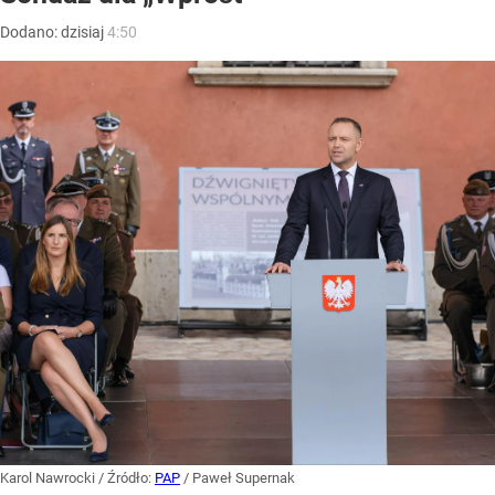
Dodano:
dzisiaj
4:50
Karol Nawrocki
/ Źródło:
PAP
/
Paweł Supernak