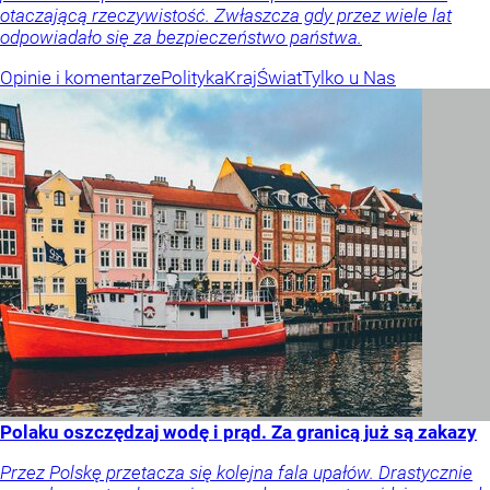
otaczającą rzeczywistość. Zwłaszcza gdy przez wiele lat
odpowiadało się za bezpieczeństwo państwa.
Opinie i komentarze
Polityka
Kraj
Świat
Tylko u Nas
Polaku oszczędzaj wodę i prąd. Za granicą już są zakazy
Przez Polskę przetacza się kolejna fala upałów. Drastycznie