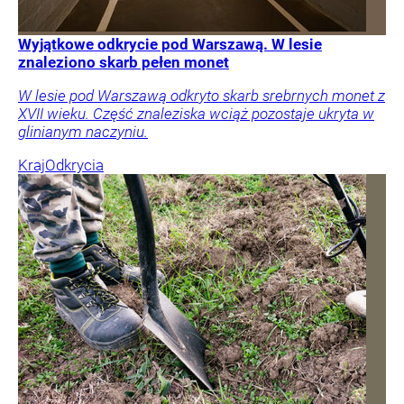
Wyjątkowe odkrycie pod Warszawą. W lesie
znaleziono skarb pełen monet
W lesie pod Warszawą odkryto skarb srebrnych monet z
XVII wieku. Część znaleziska wciąż pozostaje ukryta w
glinianym naczyniu.
Kraj
Odkrycia