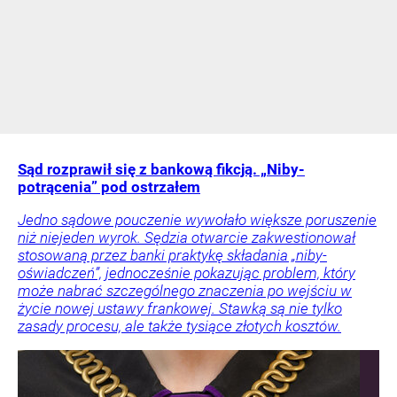
Sąd rozprawił się z bankową fikcją. „Niby-
potrącenia” pod ostrzałem
Jedno sądowe pouczenie wywołało większe poruszenie
niż niejeden wyrok. Sędzia otwarcie zakwestionował
stosowaną przez banki praktykę składania „niby-
oświadczeń”, jednocześnie pokazując problem, który
może nabrać szczególnego znaczenia po wejściu w
życie nowej ustawy frankowej. Stawką są nie tylko
zasady procesu, ale także tysiące złotych kosztów.