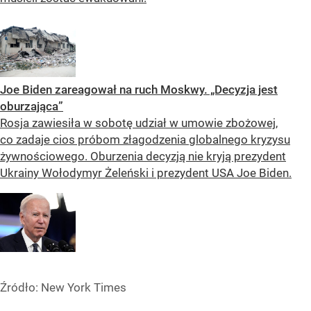
Joe Biden zareagował na ruch Moskwy. „Decyzja jest
oburzająca”
Rosja zawiesiła w sobotę udział w umowie zbożowej,
co zadaje cios próbom złagodzenia globalnego kryzysu
żywnościowego. Oburzenia decyzją nie kryją prezydent
Ukrainy Wołodymyr Żeleński i prezydent USA Joe Biden.
Źródło:
New York Times