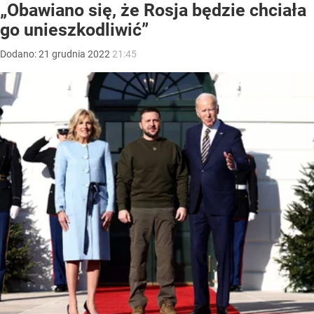
„Obawiano się, że Rosja będzie chciała
go unieszkodliwić”
Dodano:
21
grudnia
2022
21:45