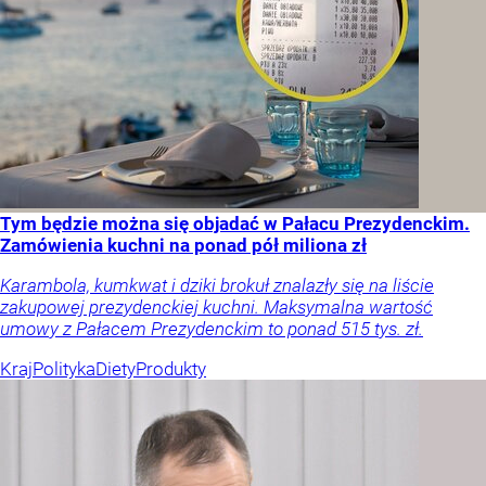
Tym będzie można się objadać w Pałacu Prezydenckim.
Zamówienia kuchni na ponad pół miliona zł
Karambola, kumkwat i dziki brokuł znalazły się na liście
zakupowej prezydenckiej kuchni. Maksymalna wartość
umowy z Pałacem Prezydenckim to ponad 515 tys. zł.
Kraj
Polityka
Diety
Produkty