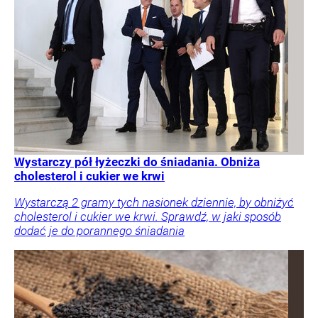
Wystarczy pół łyżeczki do śniadania. Obniża
cholesterol i cukier we krwi
Wystarczą 2 gramy tych nasionek dziennie, by obniżyć
cholesterol i cukier we krwi. Sprawdź, w jaki sposób
dodać je do porannego śniadania