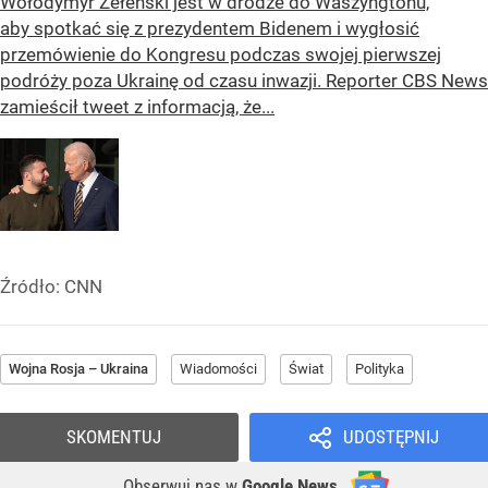
Wołodymyr Zełenski jest w drodze do Waszyngtonu,
aby spotkać się z prezydentem Bidenem i wygłosić
przemówienie do Kongresu podczas swojej pierwszej
podróży poza Ukrainę od czasu inwazji. Reporter CBS News
zamieścił tweet z informacją, że...
Źródło:
CNN
Wojna Rosja – Ukraina
Wiadomości
Świat
Polityka
SKOMENTUJ
UDOSTĘPNIJ
Obserwuj nas
w
Google News