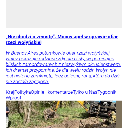
„Nie chodzi o zemstę”. Mocny apel w sprawie ofiar
rzezi wołyńskiej
W Buenos Aires potomkowie ofiar rzezi wołyńskiej
wciąż pokazują rodzinne zdjęcia i listy, wspominając
bliskich zamordowanych z niezwykłym okrucieństwem.
Ich dramat przypomina, że dla wielu rodzin Wołyń nie
jest historią zamkniętą, lecz bolesną raną, która do dziś
nie została zagojona.
Kraj
Polityka
Opinie i komentarze
Tylko u Nas
Tygodnik
Wprost