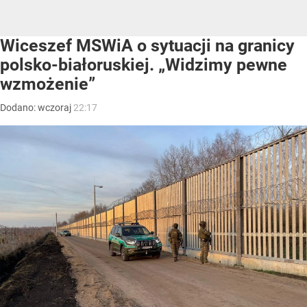
Wiceszef MSWiA o sytuacji na granicy
polsko-białoruskiej. „Widzimy pewne
wzmożenie”
Dodano:
wczoraj
22:17