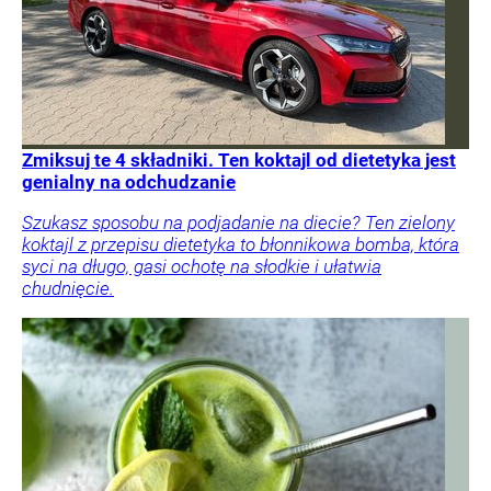
Zmiksuj te 4 składniki. Ten koktajl od dietetyka jest
genialny na odchudzanie
Szukasz sposobu na podjadanie na diecie? Ten zielony
koktajl z przepisu dietetyka to błonnikowa bomba, która
syci na długo, gasi ochotę na słodkie i ułatwia
chudnięcie.