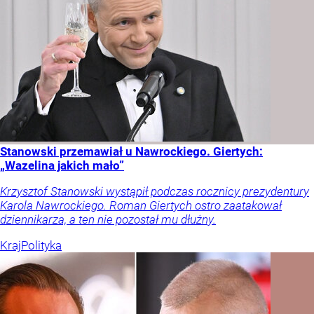
Stanowski przemawiał u Nawrockiego. Giertych:
„Wazelina jakich mało”
Krzysztof Stanowski wystąpił podczas rocznicy prezydentury
Karola Nawrockiego. Roman Giertych ostro zaatakował
dziennikarza, a ten nie pozostał mu dłużny.
Kraj
Polityka