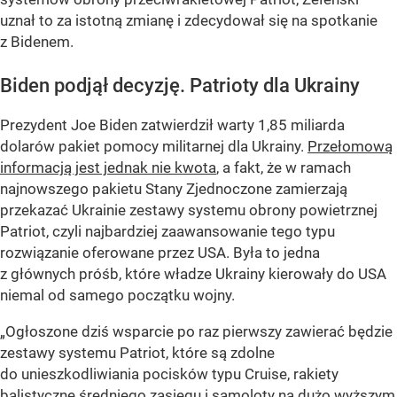
uznał to za istotną zmianę i zdecydował się na spotkanie
z Bidenem.
Biden podjął decyzję. Patrioty dla Ukrainy
Prezydent Joe Biden zatwierdził warty 1,85 miliarda
dolarów pakiet pomocy militarnej dla Ukrainy.
Przełomową
informacją jest jednak nie kwota
, a fakt, że w ramach
najnowszego pakietu Stany Zjednoczone zamierzają
przekazać Ukrainie zestawy systemu obrony powietrznej
Patriot, czyli najbardziej zaawansowanie tego typu
rozwiązanie oferowane przez USA. Była to jedna
z głównych próśb, które władze Ukrainy kierowały do USA
niemal od samego początku wojny.
„Ogłoszone dziś wsparcie po raz pierwszy zawierać będzie
zestawy systemu Patriot, które są zdolne
do unieszkodliwiania pocisków typu Cruise, rakiety
balistyczne średniego zasięgu i samoloty na dużo wyższym