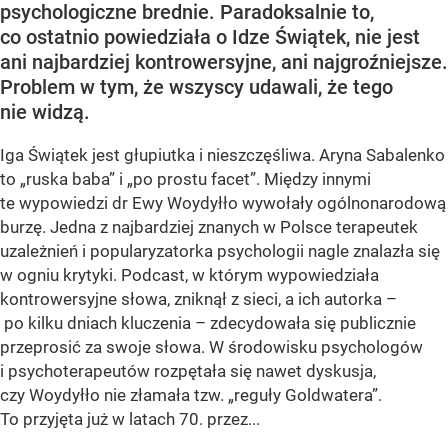
psychologiczne brednie. Paradoksalnie to,
co ostatnio powiedziała o Idze Świątek, nie jest
ani najbardziej kontrowersyjne, ani najgroźniejsze.
Problem w tym, że wszyscy udawali, że tego
nie widzą.
Iga Świątek jest głupiutka i nieszczęśliwa. Aryna Sabalenko
to „ruska baba” i „po prostu facet”. Między innymi
te wypowiedzi dr Ewy Woydyłło wywołały ogólnonarodową
burzę. Jedna z najbardziej znanych w Polsce terapeutek
uzależnień i popularyzatorka psychologii nagle znalazła się
w ogniu krytyki. Podcast, w którym wypowiedziała
kontrowersyjne słowa, zniknął z sieci, a ich autorka –
po kilku dniach kluczenia – zdecydowała się publicznie
przeprosić za swoje słowa. W środowisku psychologów
i psychoterapeutów rozpętała się nawet dyskusja,
czy Woydyłło nie złamała tzw. „reguły Goldwatera”.
To przyjęta już w latach 70. przez...