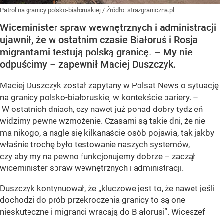
Patrol na granicy polsko-białoruskiej
/ Źródło:
strazgraniczna.pl
Wiceminister spraw wewnętrznych i administracji
ujawnił, że w ostatnim czasie Białoruś i Rosja
migrantami testują polską granicę. – My nie
odpuścimy – zapewnił Maciej Duszczyk.
Maciej Duszczyk został zapytany w Polsat News o sytuację
na granicy polsko-białoruskiej w kontekście bariery. –
W ostatnich dniach, czy nawet już ponad dobry tydzień
widzimy pewne wzmożenie. Czasami są takie dni, że nie
ma nikogo, a nagle się kilkanaście osób pojawia, tak jakby
właśnie trochę było testowanie naszych systemów,
czy aby my na pewno funkcjonujemy dobrze – zaczął
wiceminister spraw wewnętrznych i administracji.
Duszczyk kontynuował, że „kluczowe jest to, że nawet jeśli
dochodzi do prób przekroczenia granicy to są one
nieskuteczne i migranci wracają do Białorusi”. Wiceszef