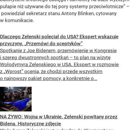
pułapie niż używane do tej pory systemy przeciwlotnicze” –
powiedział sekretarz stanu Antony Blinken, cytowany
w komunikacie.
Dlaczego Zełenski poleciał do USA? Ekspert wskazuje
przyczyny. „Przemówi do sceptyków”
Spotkanie z Joe Bidenem, przemówienie w Kongresie
i szereg dwustronnych spotkań – to plan na wizytę
Wołodymyra Zełenskiego w USA. Ekspert w rozmowie
z „Wprost” ocenia, że chodzi przede wszystkim
o najnowszy pakiet pomocy, a konkretnie o...
NA ŻYWO: Wojna w Ukrainie. Zełenski powitany przez
Bidena. Historyczne zdjęcie