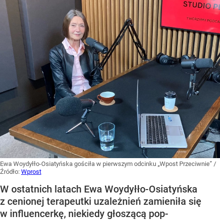
Ewa Woydyłło-Osiatyńska gościła w pierwszym odcinku „Wpost Przeciwnie”
/
Źródło:
Wprost
W ostatnich latach Ewa Woydyłło-Osiatyńska
z cenionej terapeutki uzależnień zamieniła się
w influencerkę, niekiedy głoszącą pop-