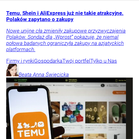
Temu, Shein i AliExpress już nie takie atrakcyjne.
Polaków zapytano o zakupy
Nowe unijne cła zmieniły zakupowe przyzwyczajenia
Polaków. Sondaż dla „Wprost” pokazuje, że niemal
połowa badanych ograniczyła zakupy na azjatyckich
platformach.
Firmy i rynki
Gospodarka
Twój portfel
Tylko u Nas
Beata Anna
Święcicka