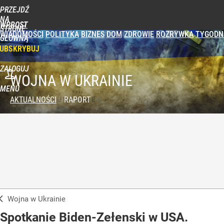
PRZEJDŹ
NA
WPROST
STRONĘ
WIADOMOŚCI
POLITYKA
BIZNES
DOM
ZDROWIE
ROZRYWKA
TYGODN
GŁÓWNĄ
UBSKRYBUJ
ZALOGUJ
WOJNA W UKRAINIE
MENU
AKTUALNOŚCI
RAPORT
Wojna w Ukrainie
Spotkanie Biden-Zełenski w USA.