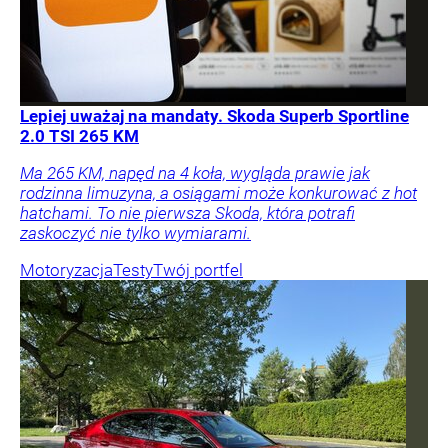
Lepiej uważaj na mandaty. Skoda Superb Sportline
2.0 TSI 265 KM
Ma 265 KM, napęd na 4 koła, wygląda prawie jak
rodzinna limuzyna, a osiągami może konkurować z hot
hatchami. To nie pierwsza Skoda, która potrafi
zaskoczyć nie tylko wymiarami.
Motoryzacja
Testy
Twój portfel