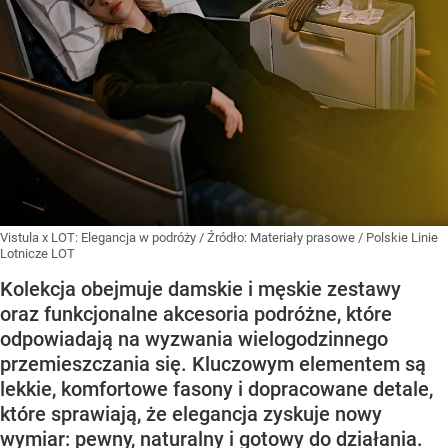
Vistula x LOT: Elegancja w podróży
/ Źródło:
Materiały prasowe
/
Polskie Linie
Lotnicze LOT
Kolekcja obejmuje damskie i męskie zestawy
oraz funkcjonalne akcesoria podróżne, które
odpowiadają na wyzwania wielogodzinnego
przemieszczania się. Kluczowym elementem są
lekkie, komfortowe fasony i dopracowane detale,
które sprawiają, że elegancja zyskuje nowy
wymiar: pewny, naturalny i gotowy do działania.