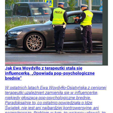
Jak Ewa Woydyłło z terapeutki stała się
influencerką. „Opowiada pop-psychologiczne
brednie”
W ostatnich latach Ewa Woydyłło-Osiatyńska z cenionej
terapeutki uzależnień zamieniła się w influencerkę,
niekiedy głoszącą pop-psychologiczne brednie.
Paradoksalnie to, co ostatnio powiedziała o Idze
Świątek, nie jest ani najbardziej kontrowersyjne, ani
najgroźniejsze. Problem w tym, że wszyscy udawali, że