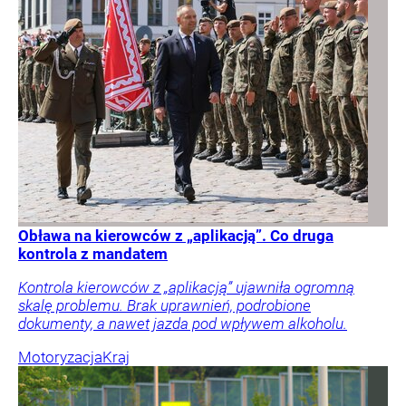
Obława na kierowców z „aplikacją”. Co druga
kontrola z mandatem
Kontrola kierowców z „aplikacją” ujawniła ogromną
skalę problemu. Brak uprawnień, podrobione
dokumenty, a nawet jazda pod wpływem alkoholu.
Motoryzacja
Kraj