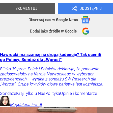
SKOMENTUJ
UDOSTĘPNIJ
Obserwuj nas
w
Google News
Dodaj jako
źródło w Google
Nawrocki ma szansę na drugą kadencję? Tak ocenili
go Polacy. Sondaż dla „Wprost”
Blisko 39 proc. Polek i Polaków deklaruje, że ponownie
zagłosowałoby na Karola Nawrockiego w wyborach
prezydenckich – wynika z sondażu SW Research dla
„Wprost”. Grupa krytyków głowy państwa jest liczniejsza.
Sondaże
Kraj
Tylko u Nas
Polityka
Opinie i komentarze
Magdalena
Frindt