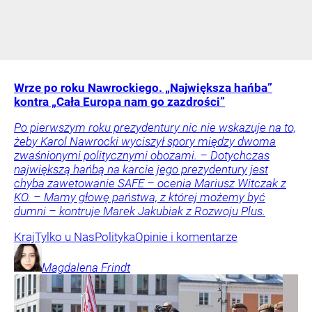
Wrze po roku Nawrockiego. „Największa hańba”
kontra „Cała Europa nam go zazdrości”
Po pierwszym roku prezydentury nic nie wskazuje na to,
żeby Karol Nawrocki wyciszył spory między dwoma
zwaśnionymi politycznymi obozami. – Dotychczas
największą hańbą na karcie jego prezydentury jest
chyba zawetowanie SAFE – ocenia Mariusz Witczak z
KO. – Mamy głowę państwa, z której możemy być
dumni – kontruje Marek Jakubiak z Rozwoju Plus.
Kraj
Tylko u Nas
Polityka
Opinie i komentarze
Magdalena
Frindt