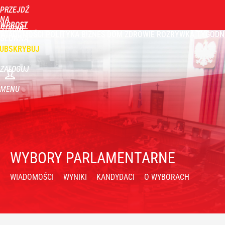
PRZEJDŹ
NA
WPROST
STRONĘ
WIADOMOŚCI
POLITYKA
BIZNES
DOM
ZDROWIE
ROZRYWKA
TYGODN
GŁÓWNĄ
UBSKRYBUJ
ZALOGUJ
MENU
WYBORY PARLAMENTARNE
WIADOMOŚCI
WYNIKI
KANDYDACI
O WYBORACH