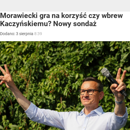
Morawiecki gra na korzyść czy wbrew
Kaczyńskiemu? Nowy sondaż
Dodano:
3
sierpnia
8:39