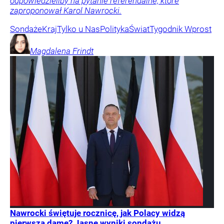
odpowiedzieliby na pytanie referendalne, które
zaproponował Karol Nawrocki.
Sondaże
Kraj
Tylko u Nas
Polityka
Świat
Tygodnik Wprost
Magdalena
Frindt
Nawrocki świętuje rocznicę, jak Polacy widzą
pierwszą damę? Jasne wyniki sondażu