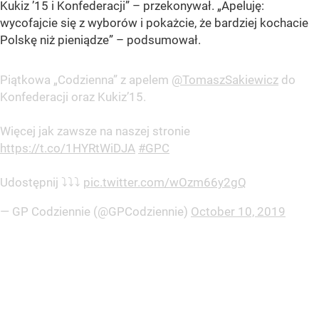
Kukiz ’15 i Konfederacji” – przekonywał. „Apeluję:
wycofajcie się z wyborów i pokażcie, że bardziej kochacie
Polskę niż pieniądze” – podsumował.
Piątkowa „Codzienna” z apelem
@TomaszSakiewicz
do
Konfederacji oraz Kukiz’15.
Więcej jak zawsze na naszej stronie
https://t.co/1HYRtWiDJA
#GPC
Udostępnij ⤵️⤵️⤵️
pic.twitter.com/wOzm66y2gQ
— GP Codziennie (@GPCodziennie)
October 10, 2019