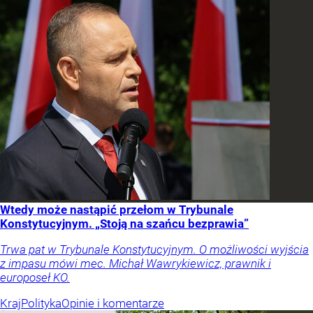
Wtedy może nastąpić przełom w Trybunale
Konstytucyjnym. „Stoją na szańcu bezprawia”
Trwa pat w Trybunale Konstytucyjnym. O możliwości wyjścia
z impasu mówi mec. Michał Wawrykiewicz, prawnik i
europoseł KO.
Kraj
Polityka
Opinie i komentarze