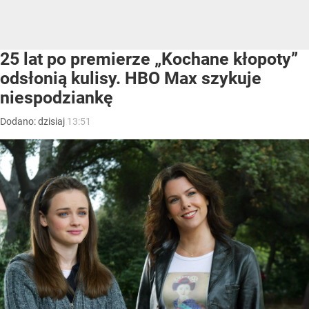
25 lat po premierze „Kochane kłopoty”
odsłonią kulisy. HBO Max szykuje
niespodziankę
Dodano:
dzisiaj
13:51