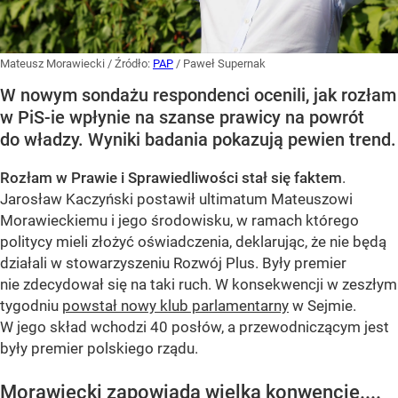
Mateusz Morawiecki
/ Źródło:
PAP
/
Paweł Supernak
W nowym sondażu respondenci ocenili, jak rozłam
w PiS-ie wpłynie na szanse prawicy na powrót
do władzy. Wyniki badania pokazują pewien trend.
Rozłam w Prawie i Sprawiedliwości stał się faktem
.
Jarosław Kaczyński postawił ultimatum Mateuszowi
Morawieckiemu i jego środowisku, w ramach którego
politycy mieli złożyć oświadczenia, deklarując, że nie będą
działali w stowarzyszeniu Rozwój Plus. Były premier
nie zdecydował się na taki ruch. W konsekwencji w zeszłym
tygodniu
powstał nowy klub parlamentarny
w Sejmie.
W jego skład wchodzi 40 posłów, a przewodniczącym jest
były premier polskiego rządu.
Morawiecki zapowiada wielką konwencję....