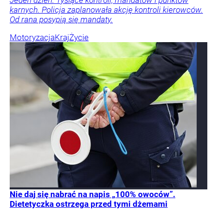
karnych. Policja zaplanowała akcję kontroli kierowców.
Od rana posypią się mandaty.
Motoryzacja
Kraj
Życie
Nie daj się nabrać na napis „100% owoców”.
Dietetyczka ostrzega przed tymi dżemami