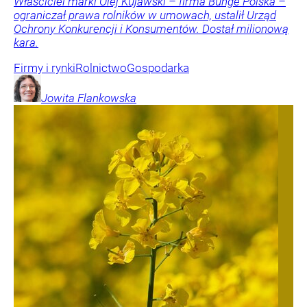
Właściciel marki Olej Kujawski – firma Bunge Polska –
ograniczał prawa rolników w umowach, ustalił Urząd
Ochrony Konkurencji i Konsumentów. Dostał milionową
kara.
Firmy i rynki
Rolnictwo
Gospodarka
Jowita
Flankowska