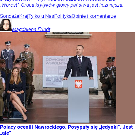
„Wprost”. Grupa krytyków głowy państwa jest liczniejsza.
Sondaże
Kraj
Tylko u Nas
Polityka
Opinie i komentarze
Magdalena
Frindt
Polacy ocenili Nawrockiego. Posypały się „jedynki”. Jest
„ale”