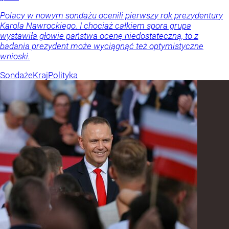
Polacy w nowym sondażu ocenili pierwszy rok prezydentury
Karola Nawrockiego. I chociaż całkiem spora grupa
wystawiła głowie państwa ocenę niedostateczną, to z
badania prezydent może wyciągnąć też optymistyczne
wnioski.
Sondaże
Kraj
Polityka