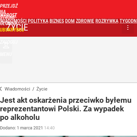
PRZEJDŹ
NA
WPROST
STRONĘ
WIADOMOŚCI
POLITYKA
BIZNES
DOM
ZDROWIE
ROZRYWKA
TYGODN
GŁÓWNĄ
ŻYCIE
UBSKRYBUJ
ZALOGUJ
MENU
Wiadomości
/
Życie
Jest akt oskarżenia przeciwko byłemu
reprezentantowi Polski. Za wypadek
po alkoholu
Dodano:
1
marca
2021
14:40