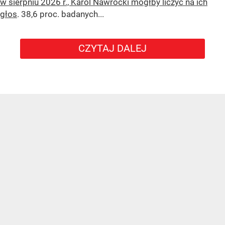
w sierpniu 2026 r., Karol Nawrocki mógłby liczyć na ich
głos
. 38,6 proc. badanych...
CZYTAJ DALEJ