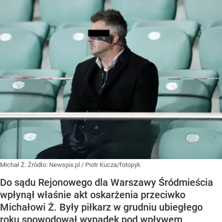
Michał Ż.
Źródło:
Newspix.pl
/
Piotr Kucza/fotopyk
Do sądu Rejonowego dla Warszawy Śródmieścia
wpłynął właśnie akt oskarżenia przeciwko
Michałowi Ż. Były piłkarz w grudniu ubiegłego
roku spowodował wypadek pod wpływem