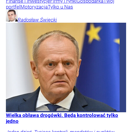
Finanse i inwestycje
Firmy i rynki
Gospodarka
Twój
portfel
Motoryzacja
Tylko u Nas
Radosław
Święcki
Wielka obława drogówki. Będą kontrolować tylko
jedno
Jeden dzień. Tysiące kontroli, mandatów i punktów