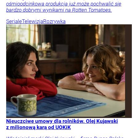
ośmioodcinkowa produkcja już może pochwalić się
bardzo dobrymi wynikami na Rotten Tomatoes.
Seriale
Telewizja
Rozrywka
Nieuczciwe umowy dla rolników. Olej Kujawski
z milionową karą od UOKiK