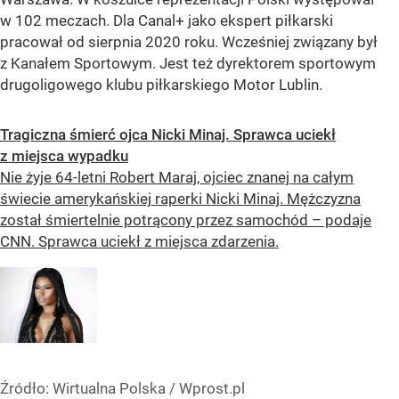
w 102 meczach. Dla Canal+ jako ekspert piłkarski
pracował od sierpnia 2020 roku. Wcześniej związany był
z Kanałem Sportowym. Jest też dyrektorem sportowym
drugoligowego klubu piłkarskiego Motor Lublin.
Tragiczna śmierć ojca Nicki Minaj. Sprawca uciekł
z miejsca wypadku
Nie żyje 64-letni Robert Maraj, ojciec znanej na całym
świecie amerykańskiej raperki Nicki Minaj. Mężczyzna
został śmiertelnie potrącony przez samochód – podaje
CNN. Sprawca uciekł z miejsca zdarzenia.
Źródło:
Wirtualna Polska
/
Wprost.pl