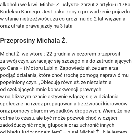
alkoholu we krwi. Michał Ż. usłyszał zarzut z artykułu 178a
Kodeksu Karnego. Jest oskarżony o prowadzenie pojazdu
w stanie nietrzeźwości, za co grozi mu do 2 lat więzienia
oraz utrata prawa jazdy na 3 lata.
Przeprosiny Michała Ż.
Michał Ż. we wtorek 22 grudnia wieczorem przeprosił
za swój czyn, zwracając się szczególnie do zatrudniających
go Canal+ i Motoru Lublin. Zapowiedział, że zamierza
podjąć działania, które choć trochę pomogą naprawić mu
popełniony czyn. „Obiecuję również, że niezależnie
od czekających mnie konsekwencji prawnych
w najbliższym czasie aktywnie włączę się w działania
społeczne na rzecz propagowania trzeźwości kierowców
oraz pomocy ofiarom wypadków drogowych. Wiem, że nie
cofnie to czasu, ale być może pozwoli choć w części
zadośćuczynić mojej głupocie oraz uchronić innych
od błędu, który popełniłem” – pisał Michał Ż. „Nie jestem