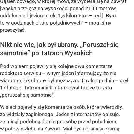
Gąsienicowego, w której mówi, że wybiera się na Zawrat
[wąska przełęcz na wysokości ponad 2100 metrów,
oddalona od jeziora o ok. 1,5 kilometra – red.]. Było
to w godzinach około południowych” – mogliśmy
przeczytać.
Nikt nie wie, jak był ubrany. „Poruszał się
samotnie” po Tatrach Wysokich
Pod wpisem pojawiły się kolejne dwa komentarze
redaktora serwisu – w tym jeden informujący, że nie
wiadomo, jak ubrany był mężczyzna feralnego dnia – czyli
17 lutego. Tatromaniak informował też, że turysta
„poruszał się samotnie”.
W sieci pojawiły się komentarze osób, które twierdziły,
że widziały zaginionego. Jeden z internautów opisuje,
że minął podobną do niego osobę przed południem,
w połowie żlebu na Zawrat. Miał być ubrany w czarną