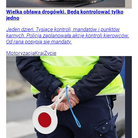
Wielka obława drogówki. Będą kontrolować tylko
jedno
Jeden dzień. Tysiące kontroli, mandatów i punktów
karnych. Policja zaplanowała akcję kontroli kierowców.
Od rana posypią się mandaty.
Motoryzacja
Kraj
Życie