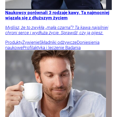
Naukowcy porównali 3 rodzaje kawy. Ta najmocniej
wiązała się z dłuższym życiem
Myślisz, że to zwykła „mała czarna”? Ta kawa najsilniej
chroni serce i wydłuża życie. Sprawdź, czy ją pijesz.
Produkty
Żywienie
Składniki odżywcze
Doniesienia
naukowe
Profilaktyka i leczenie
Badania