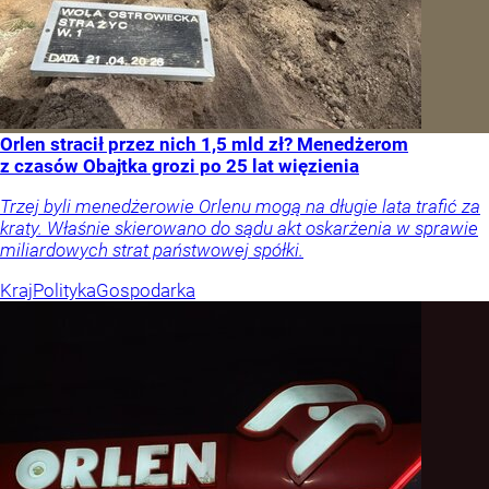
Orlen stracił przez nich 1,5 mld zł? Menedżerom
z czasów Obajtka grozi po 25 lat więzienia
Trzej byli menedżerowie Orlenu mogą na długie lata trafić za
kraty. Właśnie skierowano do sądu akt oskarżenia w sprawie
miliardowych strat państwowej spółki.
Kraj
Polityka
Gospodarka