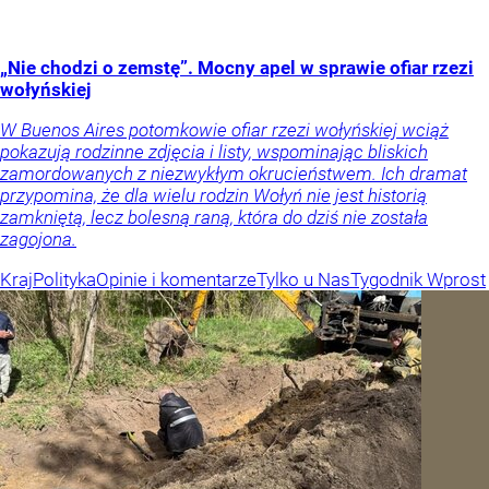
„Nie chodzi o zemstę”. Mocny apel w sprawie ofiar rzezi
wołyńskiej
W Buenos Aires potomkowie ofiar rzezi wołyńskiej wciąż
pokazują rodzinne zdjęcia i listy, wspominając bliskich
zamordowanych z niezwykłym okrucieństwem. Ich dramat
przypomina, że dla wielu rodzin Wołyń nie jest historią
zamkniętą, lecz bolesną raną, która do dziś nie została
zagojona.
Kraj
Polityka
Opinie i komentarze
Tylko u Nas
Tygodnik Wprost