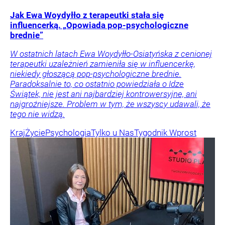
Jak Ewa Woydyłło z terapeutki stała się
influencerką. „Opowiada pop-psychologiczne
brednie”
W ostatnich latach Ewa Woydyłło-Osiatyńska z cenionej
terapeutki uzależnień zamieniła się w influencerkę,
niekiedy głoszącą pop-psychologiczne brednie.
Paradoksalnie to, co ostatnio powiedziała o Idze
Świątek, nie jest ani najbardziej kontrowersyjne, ani
najgroźniejsze. Problem w tym, że wszyscy udawali, że
tego nie widzą.
Kraj
Życie
Psychologia
Tylko u Nas
Tygodnik Wprost