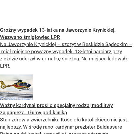
Groźny wypadek 13-latka na Jaworzynie Krynickiej.
Wezwano śmigłowiec LPR
Na Jaworzynie Krynickiej – szczyt w Beskidzie Sądeckim –
miał miejsce poważny wypadek. 13-letni narciarz przy
zjeździe uderzył w armatkę śnieżną. Na miejscu lądowało
LPR.
Ważny kardynał prosi o specjalny rodzaj modlitwy
za papieża. Tłumy pod kliniką
Stan zdrowia zwierzchnika Kościoła katolickiego nie jest
najlepszy. W środę rano kardynał prezbiter Baldassare
Reina opublikował komunikat, prosząc wiernych