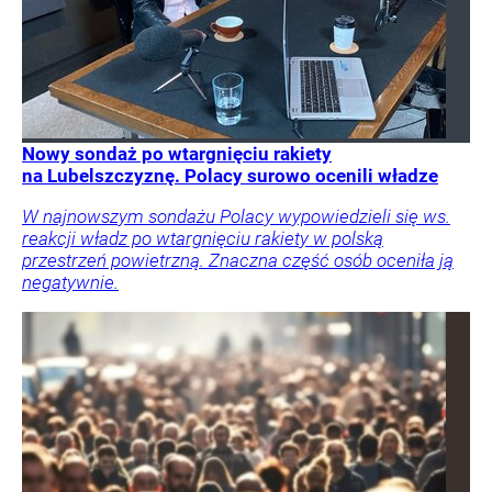
Nowy sondaż po wtargnięciu rakiety
na Lubelszczyznę. Polacy surowo ocenili władze
W najnowszym sondażu Polacy wypowiedzieli się ws.
reakcji władz po wtargnięciu rakiety w polską
przestrzeń powietrzną. Znaczna część osób oceniła ją
negatywnie.