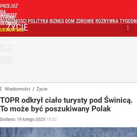
PRZEJDŹ
NA
WPROST
STRONĘ
WIADOMOŚCI
POLITYKA
BIZNES
DOM
ZDROWIE
ROZRYWKA
TYGODN
GŁÓWNĄ
ŻYCIE
UBSKRYBUJ
ZALOGUJ
MENU
Wiadomości
/
Życie
TOPR odkrył ciało turysty pod Świnicą.
To może być poszukiwany Polak
Dodano:
19
lutego
2025
18:02