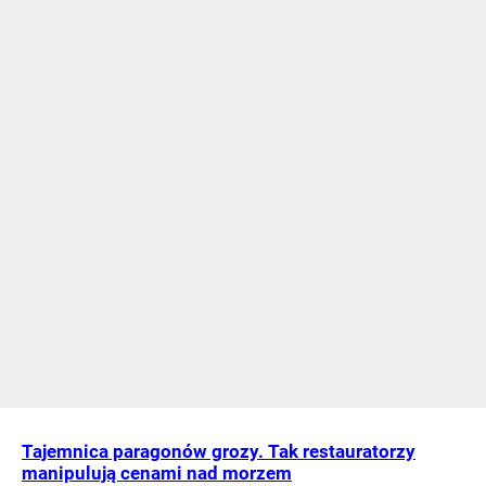
Tajemnica paragonów grozy. Tak restauratorzy
manipulują cenami nad morzem