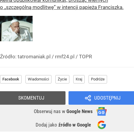
o „szczególną modlitwę” w intencji papieża Franciszka.
Źródło:
tatromaniak.pl / rmf24.pl / TOPR
Facebook
Wiadomości
Życie
Kraj
Podróże
SKOMENTUJ
UDOSTĘPNIJ
Obserwuj nas
w
Google News
Dodaj jako
źródło w Google