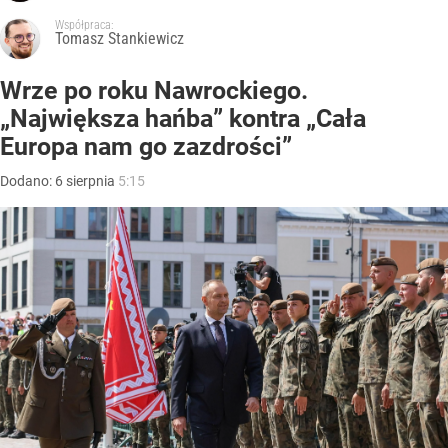
Współpraca:
Tomasz Stankiewicz
Wrze po roku Nawrockiego.
„Największa hańba” kontra „Cała
Europa nam go zazdrości”
Dodano:
6
sierpnia
5:15