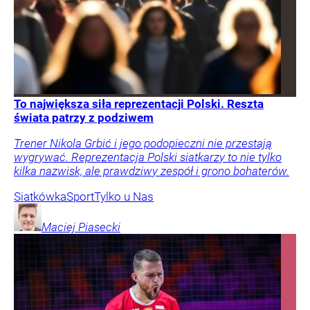
To największa siła reprezentacji Polski. Reszta
świata patrzy z podziwem
Trener Nikola Grbić i jego podopieczni nie przestają
wygrywać. Reprezentacja Polski siatkarzy to nie tylko
kilka nazwisk, ale prawdziwy zespół i grono bohaterów.
Siatkówka
Sport
Tylko u Nas
Maciej
Piasecki