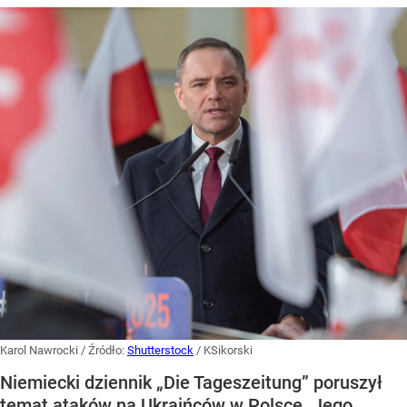
Karol Nawrocki
/ Źródło:
Shutterstock
/
KSikorski
Niemiecki dziennik „Die Tageszeitung” poruszył
temat ataków na Ukraińców w Polsce. Jego