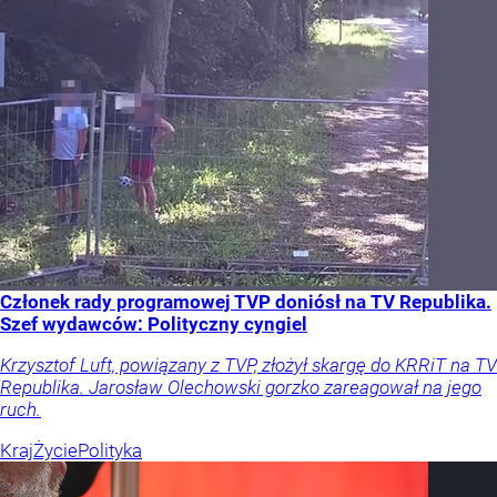
Członek rady programowej TVP doniósł na TV Republika.
Szef wydawców: Polityczny cyngiel
Krzysztof Luft, powiązany z TVP, złożył skargę do KRRiT na TV
Republika. Jarosław Olechowski gorzko zareagował na jego
ruch.
Kraj
Życie
Polityka