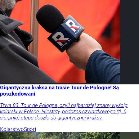
Gigantyczna kraksa na trasie Tour de Pologne! Są
poszkodowani
Trwa 83. Tour de Pologne, czyli najbardziej znany wyścig
kolarski w Polsce. Niestety, podczas czwartkowego (tj. 6
sierpnia) etapu doszło do gigantycznej kraksy.
Kolarstwo
Sport