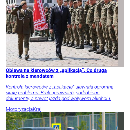
Obława na kierowców z „aplikacją”. Co druga
kontrola z mandatem
Kontrola kierowców z „aplikacją” ujawniła ogromną
skalę problemu. Brak uprawnień, podrobione
dokumenty, a nawet jazda pod wpływem alkoholu.
Motoryzacja
Kraj