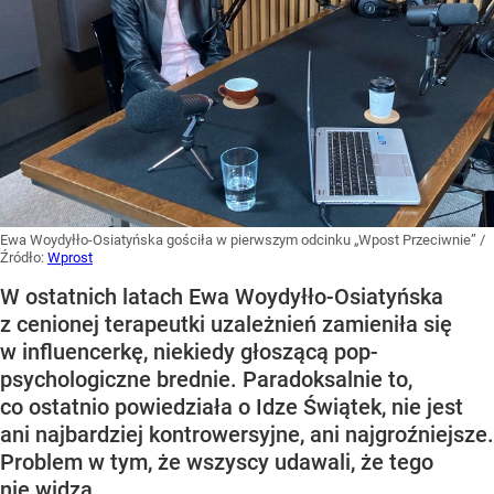
Ewa Woydyłło-Osiatyńska gościła w pierwszym odcinku „Wpost Przeciwnie”
/
Źródło:
Wprost
W ostatnich latach Ewa Woydyłło-Osiatyńska
z cenionej terapeutki uzależnień zamieniła się
w influencerkę, niekiedy głoszącą pop-
psychologiczne brednie. Paradoksalnie to,
co ostatnio powiedziała o Idze Świątek, nie jest
ani najbardziej kontrowersyjne, ani najgroźniejsze.
Problem w tym, że wszyscy udawali, że tego
nie widzą.