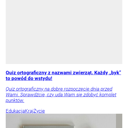
Quiz ortograficzny z nazwami zwierząt. Każdy „byk”
to powód do wstydu!
Quiz ortograficzny na dobre rozpoczęcie dnia przed
Wami. Sprawdźcie, czy uda Wam się zdobyć komplet
punktów.
Edukacja
Kraj
Życie