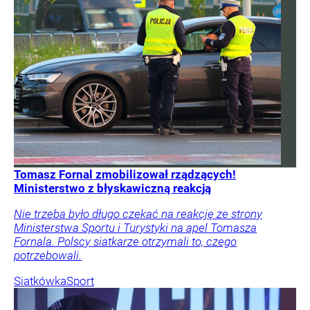
Tomasz Fornal zmobilizował rządzących!
Ministerstwo z błyskawiczną reakcją
Nie trzeba było długo czekać na reakcję ze strony
Ministerstwa Sportu i Turystyki na apel Tomasza
Fornala. Polscy siatkarze otrzymali to, czego
potrzebowali.
Siatkówka
Sport