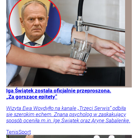
Iga Świątek została oficjalnie przeproszona.
„Za gorszące epitety”
Wizyta Ewa Woydyłło na kanale „Trzeci Serwis” odbiła
się szerokim echem. Znana psycholog w zaskakujący
sposób oceniła m.in. Igę Świątek oraz Arynę Sabalenkę.
Tenis
Sport