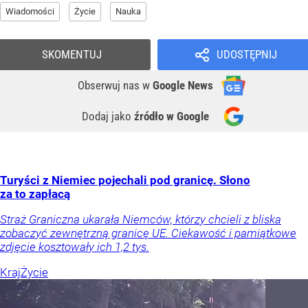
Wiadomości
Życie
Nauka
SKOMENTUJ
UDOSTĘPNIJ
Obserwuj nas
w
Google News
Dodaj jako
źródło w Google
Turyści z Niemiec pojechali pod granicę. Słono
za to zapłacą
Straż Graniczna ukarała Niemców, którzy chcieli z bliska
zobaczyć zewnętrzną granicę UE. Ciekawość i pamiątkowe
zdjęcie kosztowały ich 1,2 tys.
Kraj
Życie