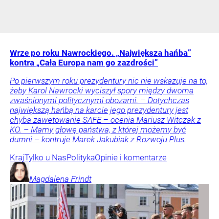
Wrze po roku Nawrockiego. „Największa hańba”
kontra „Cała Europa nam go zazdrości”
Po pierwszym roku prezydentury nic nie wskazuje na to,
żeby Karol Nawrocki wyciszył spory między dwoma
zwaśnionymi politycznymi obozami. – Dotychczas
największą hańbą na karcie jego prezydentury jest
chyba zawetowanie SAFE – ocenia Mariusz Witczak z
KO. – Mamy głowę państwa, z której możemy być
dumni – kontruje Marek Jakubiak z Rozwoju Plus.
Kraj
Tylko u Nas
Polityka
Opinie i komentarze
Magdalena
Frindt