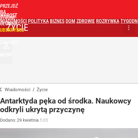
PRZEJDŹ
NA
WPROST
STRONĘ
WIADOMOŚCI
POLITYKA
BIZNES
DOM
ZDROWIE
ROZRYWKA
TYGODN
GŁÓWNĄ
ŻYCIE
UBSKRYBUJ
ZALOGUJ
MENU
Wiadomości
/
Życie
Antarktyda pęka od środka. Naukowcy
odkryli ukrytą przyczynę
Dodano:
29
kwietnia
5:05