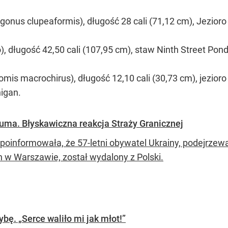
gonus clupeaformis), długość 28 cali (71,12 cm), Jezior
o), długość 42,50 cali (107,95 cm), staw Ninth Street Po
omis macrochirus), długość 12,10 cali (30,73 cm), jezior
igan.
 suma. Błyskawiczna reakcja Straży Granicznej
a poinformowała, że 57-letni obywatel Ukrainy, podejrze
n w Warszawie, został wydalony z Polski.
bę. „Serce waliło mi jak młot!”