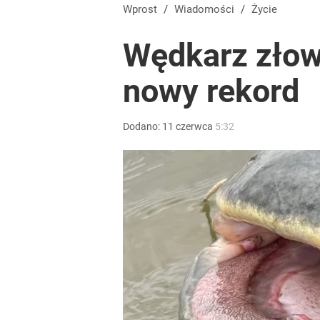
Zaginęły 3 siostry. Najmłodsza ma 14 lat
Wprost
/
Wiadomości
/
Życie
Wędkarz złow
2
nowy rekord
Dlaczego Andrzej Duda się nie udziela? Były minis
Dodano:
11
czerwca
5:32
dodaj
Nawrocki ma szansę na drugą kadencję? Tak ocenil
10