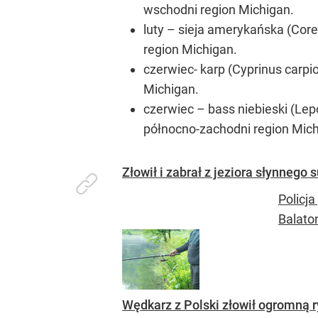
wschodni region Michigan.
luty – sieja amerykańska (Core
region Michigan.
czerwiec- karp (Cyprinus carpi
Michigan.
czerwiec – bass niebieski (Lep
północno-zachodni region Mich
Złowił i zabrał z jeziora słynnego
Policj
Balato
Wędkarz z Polski złowił ogromną ry