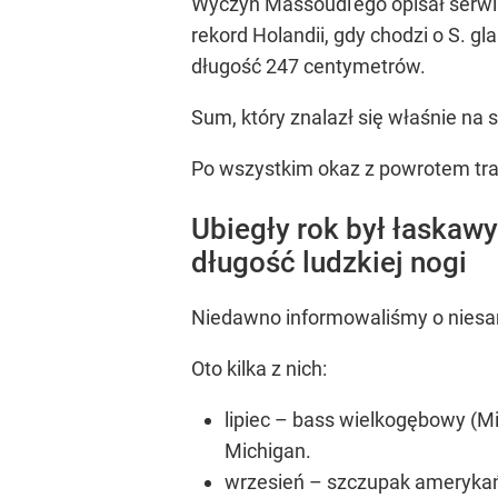
Wyczyn Massoudi'ego opisał serwis
rekord Holandii, gdy chodzi o S. gl
długość 247 centymetrów.
Sum, który znalazł się właśnie na
Po wszystkim okaz z powrotem tra
Ubiegły rok był łaskawy
długość ludzkiej nogi
Niedawno informowaliśmy o niesa
Oto kilka z nich:
lipiec – bass wielkogębowy (Mi
Michigan.
wrzesień – szczupak amerykańs