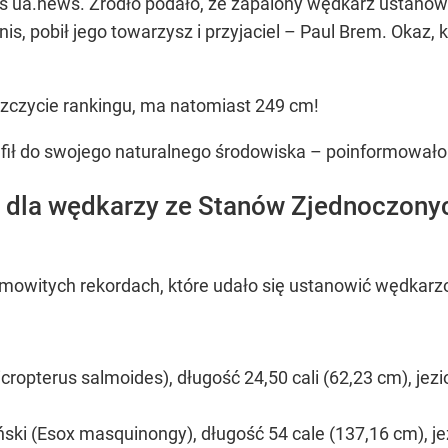
 ua.news. Źródło podało, że zapalony wędkarz ustanowił 
anis, pobił jego towarzysz i przyjaciel – Paul Brem. Okaz
 szczycie rankingu, ma natomiast 249 cm!
fił do swojego naturalnego środowiska – poinformował
 dla wędkarzy ze Stanów Zjednoczonych
mowitych rekordach, które udało się ustanowić wędkar
cropterus salmoides), długość 24,50 cali (62,23 cm), jezi
ki (Esox masquinongy), długość 54 cale (137,16 cm), jez