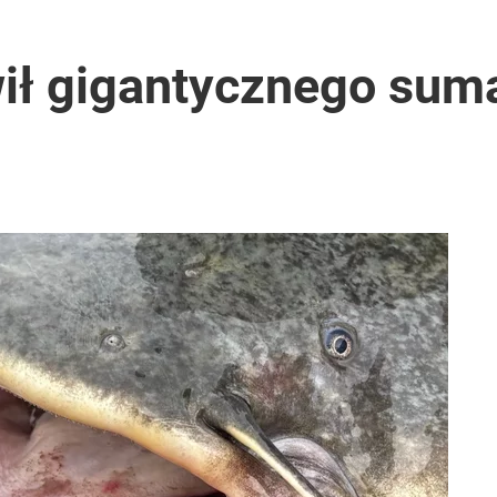
ił gigantycznego suma
ter ujawnił powód
i go Polacy. Sondaż dla „Wprost”