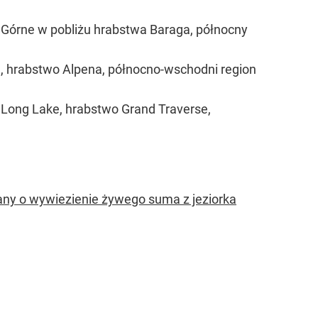
o Górne w pobliżu hrabstwa Baraga, północny
nd, hrabstwo Alpena, północno-wschodni region
o Long Lake, hrabstwo Grand Traverse,
wany o wywiezienie żywego suma z jeziorka