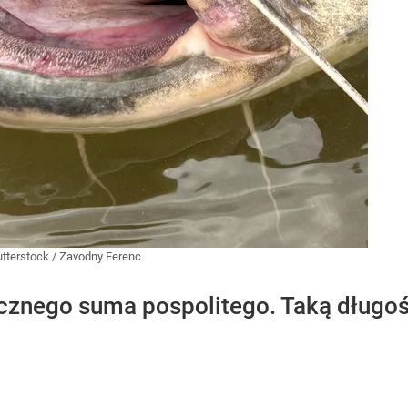
tterstock
/
Zavodny Ferenc
cznego suma pospolitego. Taką długoś