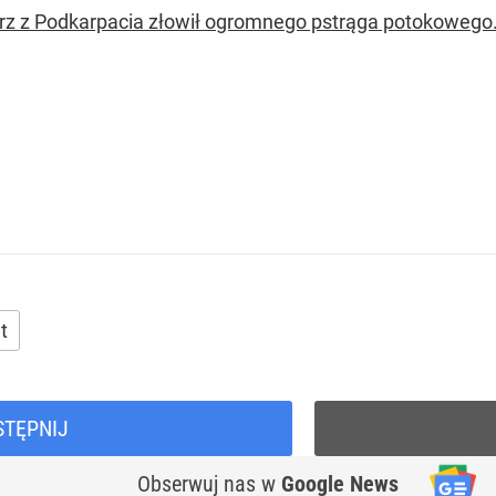
z z Podkarpacia złowił ogromnego pstrąga potokowego. 
t
STĘPNIJ
Obserwuj nas
w
Google News