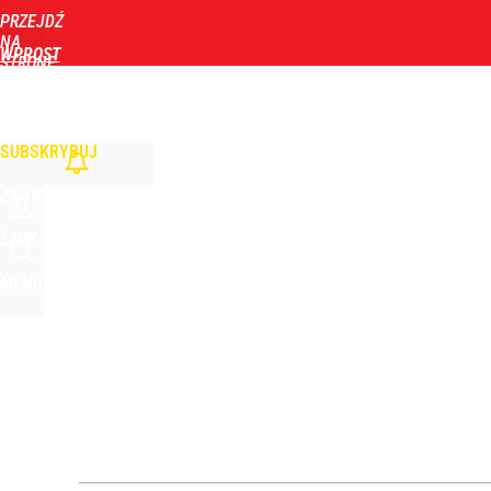
PRZEJDŹ
Udostępnij
0
Skomentuj
NA
WPROST
STRONĘ
GŁÓWNĄ
WIADOMOŚCI
POLITYKA
BIZNES
DOM
ZDROWIE
ROZRYWKA
TYGOD
Zmiana przed wyborami w Krakowie. Kandydatka T
SUBSKRYBUJ
1
ZALOGUJ
Farmacja: wzrost pod presją. co czeka branżę do 
SZUKAJ
MENU
dodaj
Wrze po roku Nawrockiego. „Największa hańba” ko
16