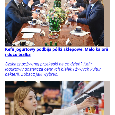
Kefir jogurtowy podbija półki sklepowe. Mało kalorii
i dużo białka
Szukasz pożywnej przekąski na co dzień? Kefir
jogurtowy dostarcza cennych białek i żywych kultur
bakterii. Zobacz jaki wybrać.