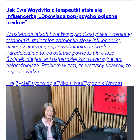
Jak Ewa Woydyłło z terapeutki stała się
influencerką. „Opowiada pop-psychologiczne
brednie”
W ostatnich latach Ewa Woydyłło-Osiatyńska z cenionej
terapeutki uzależnień zamieniła się w influencerkę,
niekiedy głoszącą pop-psychologiczne brednie.
Paradoksalnie to, co ostatnio powiedziała o Idze
Świątek, nie jest ani najbardziej kontrowersyjne, ani
najgroźniejsze. Problem w tym, że wszyscy udawali, że
tego nie widzą.
Kraj
Życie
Psychologia
Tylko u Nas
Tygodnik Wprost