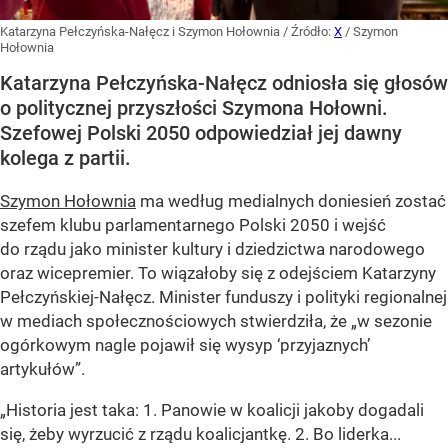
Katarzyna Pełczyńska-Nałęcz i Szymon Hołownia
/ Źródło:
X
/
Szymon
Hołownia
Katarzyna Pełczyńska-Nałęcz odniosła się głosów
o politycznej przyszłości Szymona Hołowni.
Szefowej Polski 2050 odpowiedział jej dawny
kolega z partii.
Szymon Hołownia
ma według medialnych doniesień zostać
szefem klubu parlamentarnego Polski 2050 i wejść
do rządu jako minister kultury i dziedzictwa narodowego
oraz wicepremier. To wiązałoby się z odejściem Katarzyny
Pełczyńskiej-Nałęcz. Minister funduszy i polityki regionalnej
w mediach społecznościowych stwierdziła, że „w sezonie
ogórkowym nagle pojawił się wysyp ‘przyjaznych’
artykułów”.
„Historia jest taka: 1. Panowie w koalicji jakoby dogadali
się, żeby wyrzucić z rządu koalicjantkę. 2. Bo liderka...