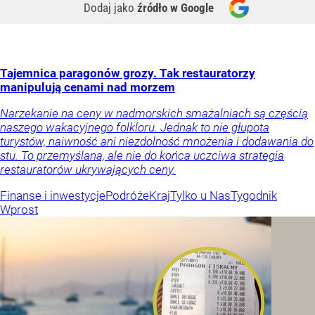
Dodaj jako
źródło w Google
Tajemnica paragonów grozy. Tak restauratorzy
manipulują cenami nad morzem
Narzekanie na ceny w nadmorskich smażalniach są częścią
naszego wakacyjnego folkloru. Jednak to nie głupota
turystów, naiwność ani niezdolność mnożenia i dodawania do
stu. To przemyślana, ale nie do końca uczciwa strategia
restauratorów ukrywających ceny.
Finanse i inwestycje
Podróże
Kraj
Tylko u Nas
Tygodnik
Wprost