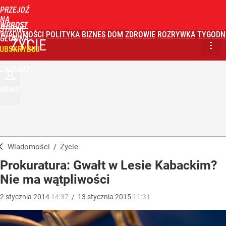
PRZEJDŹ
NA
WPROST
STRONĘ
WIADOMOŚCI
POLITYKA
BIZNES
DOM
ZDROWIE
ROZRYWKA
TYGODN
GŁÓWNĄ
ŻYCIE
UBSKRYBUJ
ZALOGUJ
MENU
Wiadomości
/
Życie
Prokuratura: Gwałt w Lesie Kabackim?
Nie ma wątpliwości
2
stycznia
2014
14:37
/
13
stycznia
2015
11:31