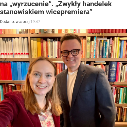
na „wyrzucenie”. „Zwykły handelek
stanowiskiem wicepremiera”
Dodano:
wczoraj
19:47