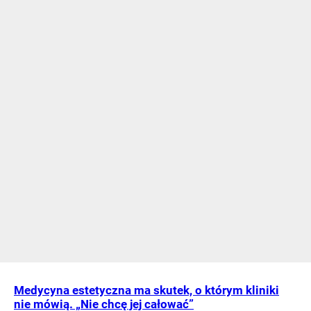
Medycyna estetyczna ma skutek, o którym kliniki
nie mówią. „Nie chcę jej całować”