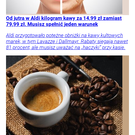
Od jutra w Aldi kilogram kawy za 14,99 zł zamiast
79,99 zł. Musisz spełnić jeden warunek
Aldi przygotowało potężne obniżki na kawy kultowych
marek, w tym Lavazzę i Dallmayr. Rabaty sięgają nawet
81 procent, ale musisz uważać na „haczyki” przy kasie.