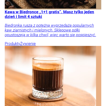
Kawa w Biedronce „1+1 gratis”. Masz tylko jeden
dzień i limit 4 sztuki
Biedronka rusza z potężną wyprzedażą popularnych
kaw ziarnistych i mielonych. Sklepowe półki
opustoszeją w kilka chwil, więc warto się pospieszyć.
Produkty
Żywienie