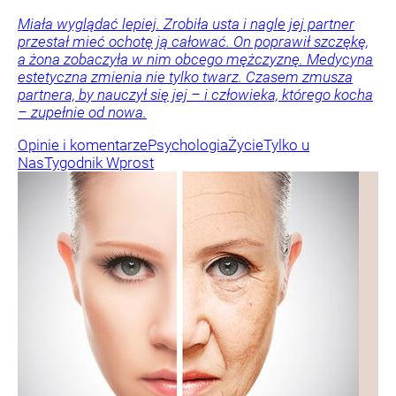
Miała wyglądać lepiej. Zrobiła usta i nagle jej partner
przestał mieć ochotę ją całować. On poprawił szczękę,
a żona zobaczyła w nim obcego mężczyznę. Medycyna
estetyczna zmienia nie tylko twarz. Czasem zmusza
partnera, by nauczył się jej – i człowieka, którego kocha
– zupełnie od nowa.
Opinie i komentarze
Psychologia
Życie
Tylko u
Nas
Tygodnik Wprost