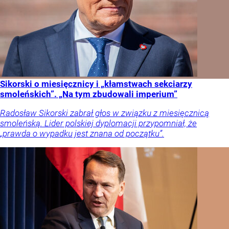
Sikorski o miesięcznicy i „kłamstwach sekciarzy
smoleńskich”. „Na tym zbudowali imperium”
Radosław Sikorski zabrał głos w związku z miesięcznicą
smoleńską. Lider polskiej dyplomacji przypomniał, że
„prawda o wypadku jest znana od początku”.