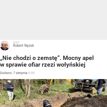
Autor:
Robert Nęcek
„Nie chodzi o zemstę”. Mocny apel
w sprawie ofiar rzezi wołyńskiej
Dodano:
7
sierpnia
6:09