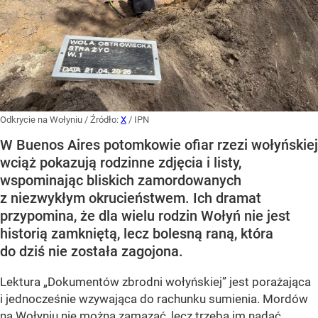
Odkrycie na Wołyniu
/ Źródło:
X
/
IPN
W Buenos Aires potomkowie ofiar rzezi wołyńskiej
wciąż pokazują rodzinne zdjęcia i listy,
wspominając bliskich zamordowanych
z niezwykłym okrucieństwem. Ich dramat
przypomina, że dla wielu rodzin Wołyń nie jest
historią zamkniętą, lecz bolesną raną, która
do dziś nie została zagojona.
Lektura „Dokumentów zbrodni wołyńskiej” jest porażająca
i jednocześnie wzywająca do rachunku sumienia. Mordów
na Wołyniu nie można zamazać, lecz trzeba im nadać