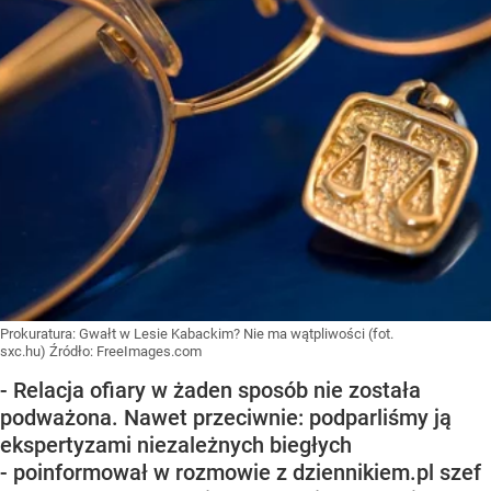
Prokuratura: Gwałt w Lesie Kabackim? Nie ma wątpliwości (fot.
sxc.hu)
Źródło:
FreeImages.com
- Relacja ofiary w żaden sposób nie została
podważona. Nawet przeciwnie: podparliśmy ją
ekspertyzami niezależnych biegłych
- poinformował w rozmowie z dziennikiem.pl szef