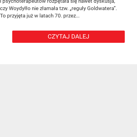
i psychoterapeutów rozpętała się nawet dyskusja,
czy Woydyłło nie złamała tzw. „reguły Goldwatera”.
To przyjęta już w latach 70. przez...
CZYTAJ DALEJ