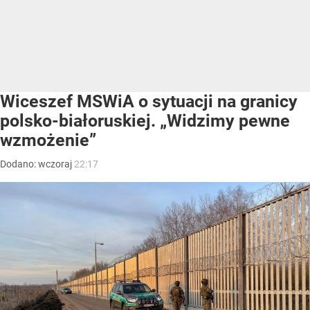
Wiceszef MSWiA o sytuacji na granicy
polsko-białoruskiej. „Widzimy pewne
wzmożenie”
Dodano:
wczoraj
22:17