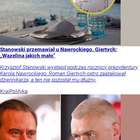
Stanowski przemawiał u Nawrockiego. Giertych:
„Wazelina jakich mało”
Krzysztof Stanowski wystąpił podczas rocznicy prezydentury
Karola Nawrockiego. Roman Giertych ostro zaatakował
dziennikarza, a ten nie pozostał mu dłużny.
Kraj
Polityka