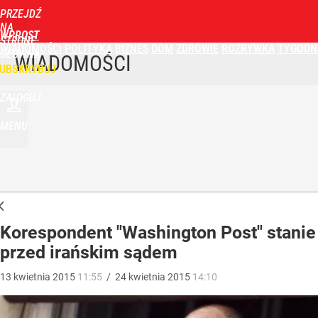
PRZEJDŹ
NA
WPROST
STRONĘ
WIADOMOŚCI
POLITYKA
BIZNES
DOM
ZDROWIE
ROZRYWKA
TYGODN
GŁÓWNĄ
WIADOMOŚCI
UBSKRYBUJ
ZALOGUJ
MENU
Korespondent "Washington Post" stanie
przed irańskim sądem
13
kwietnia
2015
11:55
/
24
kwietnia
2015
14:10