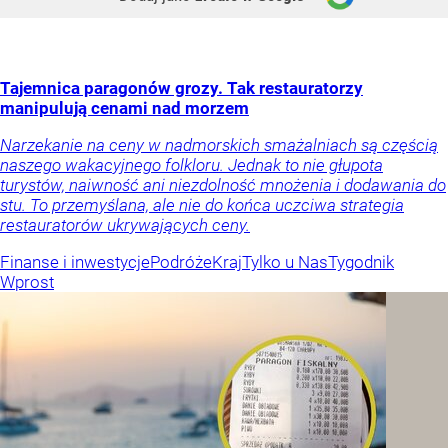
Tajemnica paragonów grozy. Tak restauratorzy
manipulują cenami nad morzem
Narzekanie na ceny w nadmorskich smażalniach są częścią
naszego wakacyjnego folkloru. Jednak to nie głupota
turystów, naiwność ani niezdolność mnożenia i dodawania do
stu. To przemyślana, ale nie do końca uczciwa strategia
restauratorów ukrywających ceny.
Finanse i inwestycje
Podróże
Kraj
Tylko u Nas
Tygodnik
Wprost