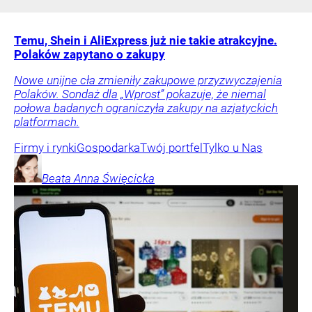
Temu, Shein i AliExpress już nie takie atrakcyjne.
Polaków zapytano o zakupy
Nowe unijne cła zmieniły zakupowe przyzwyczajenia
Polaków. Sondaż dla „Wprost” pokazuje, że niemal
połowa badanych ograniczyła zakupy na azjatyckich
platformach.
Firmy i rynki
Gospodarka
Twój portfel
Tylko u Nas
Beata Anna
Święcicka