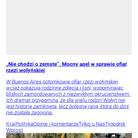
„Nie chodzi o zemstę”. Mocny apel w sprawie ofiar
rzezi wołyńskiej
W Buenos Aires potomkowie ofiar rzezi wołyńskiej
wciąż pokazują rodzinne zdjęcia i listy, wspominając
bliskich zamordowanych z niezwykłym okrucieństwem.
Ich dramat przypomina, że dla wielu rodzin Wołyń nie
jest historią zamkniętą, lecz bolesną raną, która do dziś
nie została zagojona.
Kraj
Polityka
Opinie i komentarze
Tylko u Nas
Tygodnik
Wprost