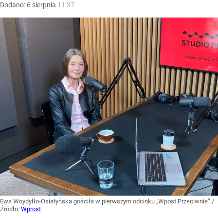
Dodano:
6
sierpnia
11:37
Ewa Woydyłło-Osiatyńska gościła w pierwszym odcinku „Wpost Przeciwnie”
/
Źródło:
Wprost