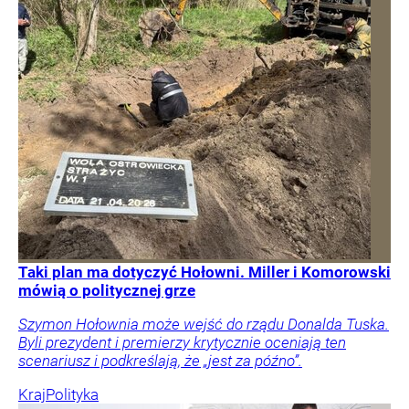
Taki plan ma dotyczyć Hołowni. Miller i Komorowski
mówią o politycznej grze
Szymon Hołownia może wejść do rządu Donalda Tuska.
Byli prezydent i premierzy krytycznie oceniają ten
scenariusz i podkreślają, że „jest za późno”.
Kraj
Polityka