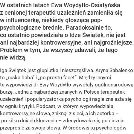
W ostatnich latach Ewa Woydyłło-Osiatyńska
z cenionej terapeutki uzależnień zamieniła się
w influencerkę, niekiedy głoszącą pop-
psychologiczne brednie. Paradoksalnie to,
co ostatnio powiedziała o Idze Świątek, nie jest
ani najbardziej kontrowersyjne, ani najgroźniejsze.
Problem w tym, że wszyscy udawali, że tego
nie widzą.
Iga Świątek jest głupiutka i nieszczęśliwa. Aryna Sabalenko
to „ruska baba” i „po prostu facet”. Między innymi
te wypowiedzi dr Ewy Woydyłło wywołały ogólnonarodową
burzę. Jedna z najbardziej znanych w Polsce terapeutek
uzależnień i popularyzatorka psychologii nagle znalazła się
w ogniu krytyki. Podcast, w którym wypowiedziała
kontrowersyjne słowa, zniknął z sieci, a ich autorka –
po kilku dniach kluczenia – zdecydowała się publicznie
przeprosić za swoje słowa. W środowisku psychologów