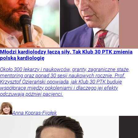
Młodzi kardiolodzy łączą siły. Tak Klub 30 PTK zmienia
polską kardiologię
Około 300 lekarzy i naukowców, granty, zagraniczne staże,
mentoring oraz ponad 30 sesji naukowych rocznie. Prof.
Krzysztof Ozierański opowiada, jak Klub 30 PTK buduje
współpracę między pokoleniami i dlaczego jej efekty
odczuwają później pacjenci.
Anna
Kopras-Fijołek