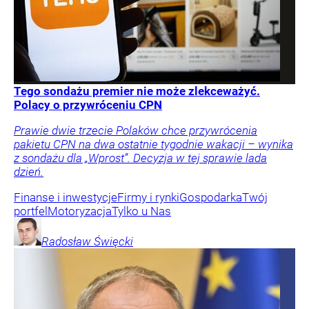
Tego sondażu premier nie może zlekceważyć.
Polacy o przywróceniu CPN
Prawie dwie trzecie Polaków chce przywrócenia
pakietu CPN na dwa ostatnie tygodnie wakacji – wynika
z sondażu dla „Wprost”. Decyzja w tej sprawie lada
dzień.
Finanse i inwestycje
Firmy i rynki
Gospodarka
Twój
portfel
Motoryzacja
Tylko u Nas
Radosław
Święcki