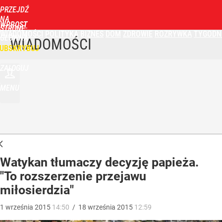
PRZEJDŹ
NA
WPROST
STRONĘ
WIADOMOŚCI
POLITYKA
BIZNES
DOM
ZDROWIE
ROZRYWKA
TYGODN
GŁÓWNĄ
WIADOMOŚCI
UBSKRYBUJ
ZALOGUJ
MENU
Watykan tłumaczy decyzję papieża.
"To rozszerzenie przejawu
miłosierdzia"
1
września
2015
14:50
/
18
września
2015
12:59