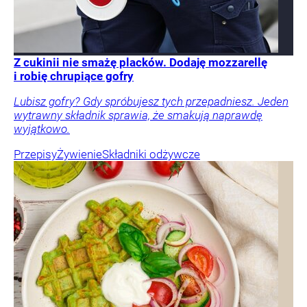
Z cukinii nie smażę placków. Dodaję mozzarellę
i robię chrupiące gofry
Lubisz gofry? Gdy spróbujesz tych przepadniesz. Jeden
wytrawny składnik sprawia, że smakują naprawdę
wyjątkowo.
Przepisy
Żywienie
Składniki odżywcze