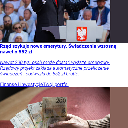
Rząd szykuje nowe emerytury. Świadczenia wzrosną
nawet o 552 zł
Nawet 200 tys. osób może dostać wyższe emerytury.
Rządowy projekt zakłada automatyczne przeliczenie
świadczeń i podwyżki do 552 zł brutto.
Finanse i inwestycje
Twój portfel