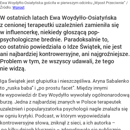
Ewa Woydyłło-Osiatyńska gościła w pierwszym odcinku „Wpost Przeciwnie”
/
Źródło:
Wprost
W ostatnich latach Ewa Woydyłło-Osiatyńska
z cenionej terapeutki uzależnień zamieniła się
w influencerkę, niekiedy głoszącą pop-
psychologiczne brednie. Paradoksalnie to,
co ostatnio powiedziała o Idze Świątek, nie jest
ani najbardziej kontrowersyjne, ani najgroźniejsze.
Problem w tym, że wszyscy udawali, że tego
nie widzą.
Iga Świątek jest głupiutka i nieszczęśliwa. Aryna Sabalenko
to „ruska baba” i „po prostu facet”. Między innymi
te wypowiedzi dr Ewy Woydyłło wywołały ogólnonarodową
burzę. Jedna z najbardziej znanych w Polsce terapeutek
uzależnień i popularyzatorka psychologii nagle znalazła się
w ogniu krytyki. Podcast, w którym wypowiedziała
kontrowersyjne słowa, zniknął z sieci, a ich autorka –
po kilku dniach kluczenia – zdecydowała się publicznie