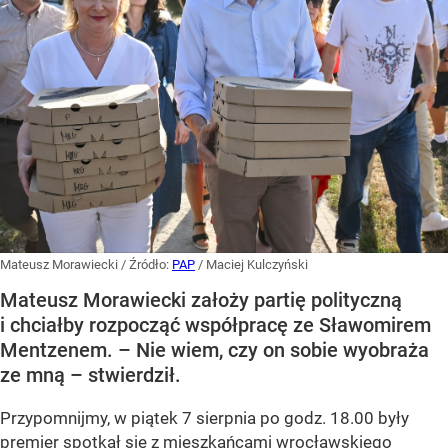
Mateusz Morawiecki
/ Źródło:
PAP
/
Maciej Kulczyński
Mateusz Morawiecki założy partię polityczną
i chciałby rozpocząć współpracę ze Sławomirem
Mentzenem. – Nie wiem, czy on sobie wyobraża
ze mną – stwierdził.
Przypomnijmy, w piątek 7 sierpnia po godz. 18.00 były
premier spotkał się z mieszkańcami wrocławskiego