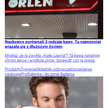
Naukowcy porównali 3 rodzaje kawy. Ta najmocniej
wiązała się z dłuższym życiem
Myślisz, że to zwykła „mała czarna”? Ta kawa najsilniej
chroni serce i wydłuża życie. Sprawdź, czy ją pijesz.
Produkty
Żywienie
Składniki odżywcze
Doniesienia
naukowe
Profilaktyka i leczenie
Badania