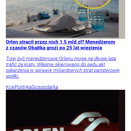
Orlen stracił przez nich 1,5 mld zł? Menedżerom
z czasów Obajtka grozi po 25 lat więzienia
Trzej byli menedżerowie Orlenu mogą na długie lata
trafić za kraty. Właśnie skierowano do sądu akt
oskarżenia w sprawie miliardowych strat państwowej
spółki.
Kraj
Polityka
Gospodarka