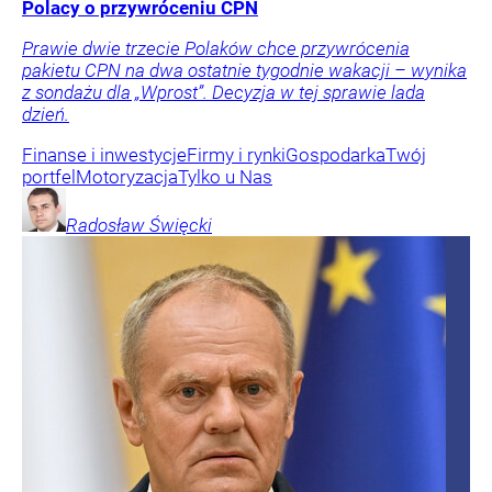
Polacy o przywróceniu CPN
Prawie dwie trzecie Polaków chce przywrócenia
pakietu CPN na dwa ostatnie tygodnie wakacji – wynika
z sondażu dla „Wprost”. Decyzja w tej sprawie lada
dzień.
Finanse i inwestycje
Firmy i rynki
Gospodarka
Twój
portfel
Motoryzacja
Tylko u Nas
Radosław
Święcki