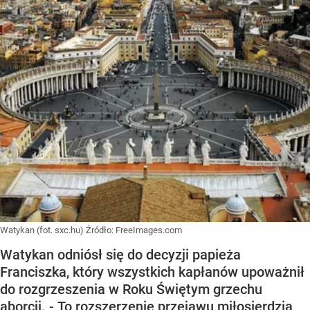
Watykan (fot. sxc.hu)
Źródło:
FreeImages.com
Watykan odniósł się do decyzji papieża
Franciszka, który wszystkich kapłanów upoważnił
do rozgrzeszenia w Roku Świętym grzechu
aborcji. - To rozszerzenie przejawu miłosierdzia