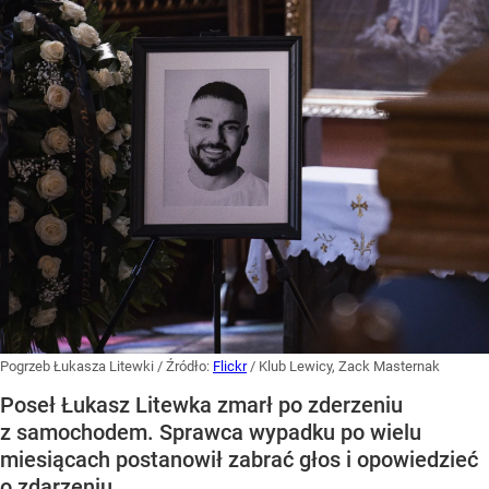
Pogrzeb Łukasza Litewki
/ Źródło:
Flickr
/
Klub Lewicy, Zack Masternak
Poseł Łukasz Litewka zmarł po zderzeniu
z samochodem. Sprawca wypadku po wielu
miesiącach postanowił zabrać głos i opowiedzieć
o zdarzeniu.