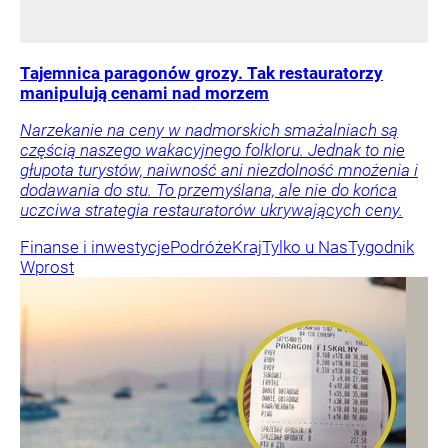
Tajemnica paragonów grozy. Tak restauratorzy
manipulują cenami nad morzem
Narzekanie na ceny w nadmorskich smażalniach są
częścią naszego wakacyjnego folkloru. Jednak to nie
głupota turystów, naiwność ani niezdolność mnożenia i
dodawania do stu. To przemyślana, ale nie do końca
uczciwa strategia restauratorów ukrywających ceny.
Finanse i inwestycje
Podróże
Kraj
Tylko u Nas
Tygodnik
Wprost