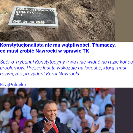
Konstytucjonalista nie ma wątpliwości. Tłumaczy,
co musi zrobić Nawrocki w sprawie TK
Spór o Trybunał Konstytucyjny trwa i nie widać na razie końca
problemów. Prezes Iustitii wskazuje na kwestię, którą musi
rozwiązać prezydent Karol Nawrocki.
Kraj
Polityka