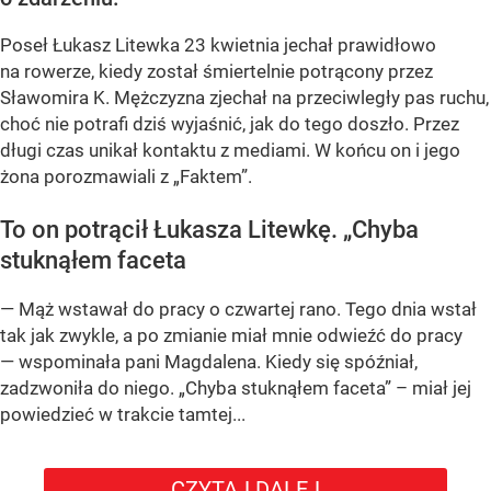
Poseł Łukasz Litewka 23 kwietnia jechał prawidłowo
na rowerze, kiedy został śmiertelnie potrącony przez
Sławomira K. Mężczyzna zjechał na przeciwległy pas ruchu,
choć nie potrafi dziś wyjaśnić, jak do tego doszło. Przez
długi czas unikał kontaktu z mediami. W końcu on i jego
żona porozmawiali z „Faktem”.
To on potrącił Łukasza Litewkę. „Chyba
stuknąłem faceta
— Mąż wstawał do pracy o czwartej rano. Tego dnia wstał
tak jak zwykle, a po zmianie miał mnie odwieźć do pracy
— wspominała pani Magdalena. Kiedy się spóźniał,
zadzwoniła do niego. „Chyba stuknąłem faceta” – miał jej
powiedzieć w trakcie tamtej...
CZYTAJ DALEJ