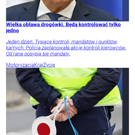
Wielka obława drogówki. Będą kontrolować tylko
jedno
Jeden dzień. Tysiące kontroli, mandatów i punktów
karnych. Policja zaplanowała akcję kontroli kierowców.
Od rana posypią się mandaty.
Motoryzacja
Kraj
Życie