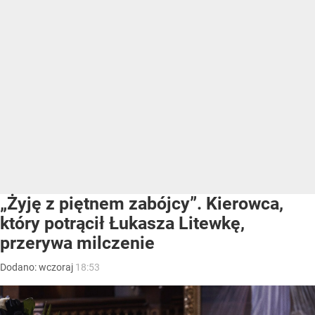
„Żyję z piętnem zabójcy”. Kierowca,
który potrącił Łukasza Litewkę,
przerywa milczenie
Dodano:
wczoraj
18:53