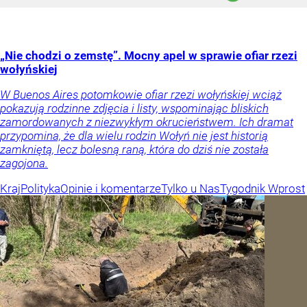
„Nie chodzi o zemstę”. Mocny apel w sprawie ofiar rzezi
wołyńskiej
W Buenos Aires potomkowie ofiar rzezi wołyńskiej wciąż
pokazują rodzinne zdjęcia i listy, wspominając bliskich
zamordowanych z niezwykłym okrucieństwem. Ich dramat
przypomina, że dla wielu rodzin Wołyń nie jest historią
zamkniętą, lecz bolesną raną, która do dziś nie została
zagojona.
Kraj
Polityka
Opinie i komentarze
Tylko u Nas
Tygodnik Wprost