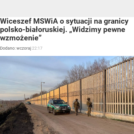
Wiceszef MSWiA o sytuacji na granicy
polsko-białoruskiej. „Widzimy pewne
wzmożenie”
Dodano:
wczoraj
22:17