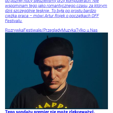
do późnej nocy siedzieliśmy przy komputerach. Nie
wspominam tego jako romantycznego czasu, za którym
dziś szczególnie tęsknię. To była po prostu bardzo
ciężka praca – mówi Artur Rojek o początkach OFF
Festivalu.
Rozrywka
Festiwale/Przeglądy
Muzyka
Tylko u Nas
Tego sondażu premier nie może zlekceważyć.