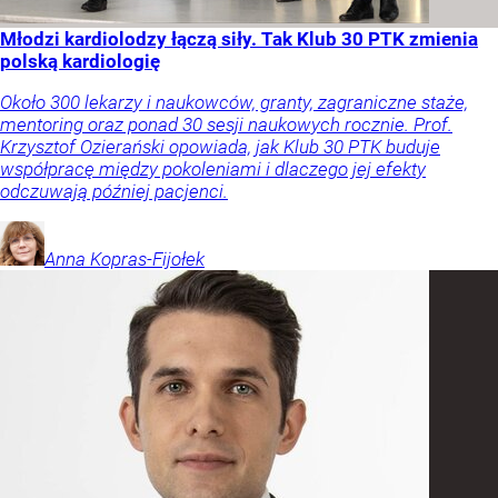
Młodzi kardiolodzy łączą siły. Tak Klub 30 PTK zmienia
polską kardiologię
Około 300 lekarzy i naukowców, granty, zagraniczne staże,
mentoring oraz ponad 30 sesji naukowych rocznie. Prof.
Krzysztof Ozierański opowiada, jak Klub 30 PTK buduje
współpracę między pokoleniami i dlaczego jej efekty
odczuwają później pacjenci.
Anna
Kopras-Fijołek