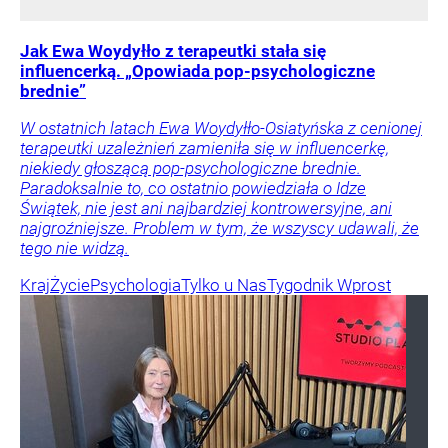
Jak Ewa Woydyłło z terapeutki stała się
influencerką. „Opowiada pop-psychologiczne
brednie”
W ostatnich latach Ewa Woydyłło-Osiatyńska z cenionej
terapeutki uzależnień zamieniła się w influencerkę,
niekiedy głoszącą pop-psychologiczne brednie.
Paradoksalnie to, co ostatnio powiedziała o Idze
Świątek, nie jest ani najbardziej kontrowersyjne, ani
najgroźniejsze. Problem w tym, że wszyscy udawali, że
tego nie widzą.
Kraj
Życie
Psychologia
Tylko u Nas
Tygodnik Wprost