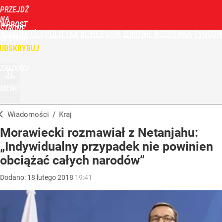
PRZEJDŹ
NA
WPROST
STRONĘ
WIADOMOŚCI
POLITYKA
BIZNES
DOM
ZDROWIE
ROZRYWKA
TYGODN
GŁÓWNĄ
UBSKRYBUJ
ZALOGUJ
MENU
Wiadomości
/
Kraj
Morawiecki rozmawiał z Netanjahu:
„Indywidualny przypadek nie powinien
obciążać całych narodów”
Dodano:
18
lutego
2018
19:41