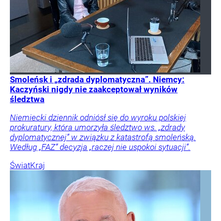
Smoleńsk i „zdrada dyplomatyczna”. Niemcy:
Kaczyński nigdy nie zaakceptował wyników
śledztwa
Niemiecki dziennik odniósł się do wyroku polskiej
prokuratury, która umorzyła śledztwo ws. „zdrady
dyplomatycznej” w związku z katastrofą smoleńską.
Według „FAZ” decyzja „raczej nie uspokoi sytuacji”.
Świat
Kraj