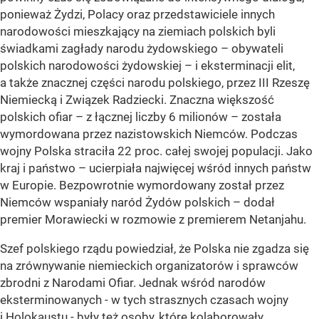
ponieważ Żydzi, Polacy oraz przedstawiciele innych
narodowości mieszkający na ziemiach polskich byli
świadkami zagłady narodu żydowskiego – obywateli
polskich narodowości żydowskiej – i eksterminacji elit,
a także znacznej części narodu polskiego, przez III Rzeszę
Niemiecką i Związek Radziecki. Znaczna większość
polskich ofiar – z łącznej liczby 6 milionów – została
wymordowana przez nazistowskich Niemców. Podczas
wojny Polska straciła 22 proc. całej swojej populacji. Jako
kraj i państwo – ucierpiała najwięcej wśród innych państw
w Europie. Bezpowrotnie wymordowany został przez
Niemców wspaniały naród Żydów polskich – dodał
premier Morawiecki w rozmowie z premierem Netanjahu.
Szef polskiego rządu powiedział, że Polska nie zgadza się
na zrównywanie niemieckich organizatorów i sprawców
zbrodni z Narodami Ofiar. Jednak wśród narodów
eksterminowanych - w tych strasznych czasach wojny
i Holokaustu - były też osoby, które kolaborowały