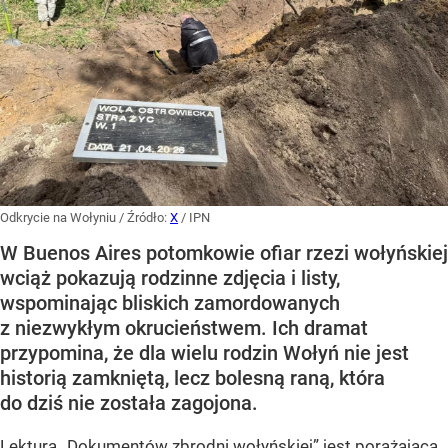
Odkrycie na Wołyniu
/ Źródło:
X
/
IPN
W Buenos Aires potomkowie ofiar rzezi wołyńskiej
wciąż pokazują rodzinne zdjęcia i listy,
wspominając bliskich zamordowanych
z niezwykłym okrucieństwem. Ich dramat
przypomina, że dla wielu rodzin Wołyń nie jest
historią zamkniętą, lecz bolesną raną, która
do dziś nie została zagojona.
Lektura „Dokumentów zbrodni wołyńskiej” jest porażająca