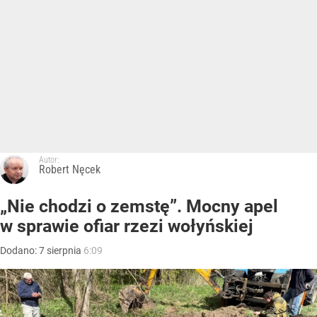
Autor:
Robert Nęcek
„Nie chodzi o zemstę”. Mocny apel
w sprawie ofiar rzezi wołyńskiej
Dodano:
7
sierpnia
6:09