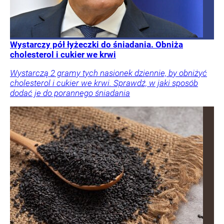
Wystarczy pół łyżeczki do śniadania. Obniża
cholesterol i cukier we krwi
Wystarczą 2 gramy tych nasionek dziennie, by obniżyć
cholesterol i cukier we krwi. Sprawdź, w jaki sposób
dodać je do porannego śniadania