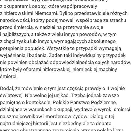
z okupantami, osoby, które współpracowały
z hitlerowskimi Niemcami. Byli to przedstawiciele różnych
narodowości, którzy podejmowali współpracę ze strachu
przed śmiercią, w nadziei na przetrwanie swoje
i najbliższych, a także z wielu innych powodów, w tym
z chęci zysku lub innych, wymagających absolutnego
potępienia pobudek. Wszystkie te przypadki wymagają
wyjaśniania i badania. Żaden taki indywidualny przypadek
nie powinien obciążać odpowiedzialnością całych narodów,
które były ofiarami hitlerowskiej, niemieckiej machiny
śmierci.
Dodał, że mówienie o tym jest częścią prawdy o II wojnie
światowej. Nie wolno jej unikać. Trzeba jednak zawsze
pamiętać o kontekście. Polskie Państwo Podziemne,
działające w warunkach okupacji, wydawało wyroki śmierci
na szmalcowników i morderców Żydów. Dialog o tej
najtrudniejszej historii jest niezbędny, ale ta debata
wymaga obustronnego zrozumienia. Strona polska liczy