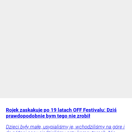
Rojek zaskakuje po 19 latach OFF Festivalu: Dziś
prawdopodobnie bym tego nie zrobił
Dzieci były małe, usypialiśmy je, wchodziliśmy na górę i