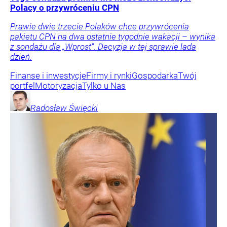
Polacy o przywróceniu CPN
Prawie dwie trzecie Polaków chce przywrócenia
pakietu CPN na dwa ostatnie tygodnie wakacji – wynika
z sondażu dla „Wprost”. Decyzja w tej sprawie lada
dzień.
Finanse i inwestycje
Firmy i rynki
Gospodarka
Twój
portfel
Motoryzacja
Tylko u Nas
Radosław
Święcki