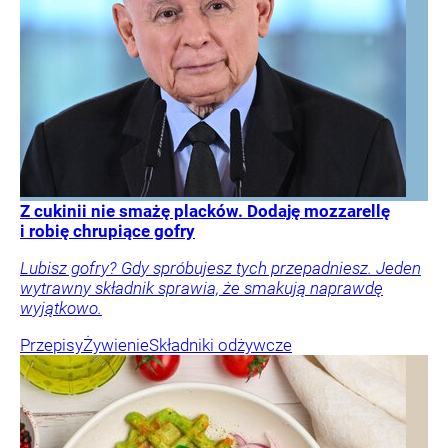
Z cukinii nie smażę placków. Dodaję mozzarellę
i robię chrupiące gofry
Lubisz gofry? Gdy spróbujesz tych przepadniesz. Jeden
wytrawny składnik sprawia, że smakują naprawdę
wyjątkowo.
Przepisy
Żywienie
Składniki odżywcze