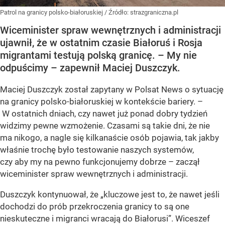
Patrol na granicy polsko-białoruskiej
/ Źródło:
strazgraniczna.pl
Wiceminister spraw wewnętrznych i administracji
ujawnił, że w ostatnim czasie Białoruś i Rosja
migrantami testują polską granicę. – My nie
odpuścimy – zapewnił Maciej Duszczyk.
Maciej Duszczyk został zapytany w Polsat News o sytuację
na granicy polsko-białoruskiej w kontekście bariery. –
W ostatnich dniach, czy nawet już ponad dobry tydzień
widzimy pewne wzmożenie. Czasami są takie dni, że nie
ma nikogo, a nagle się kilkanaście osób pojawia, tak jakby
właśnie trochę było testowanie naszych systemów,
czy aby my na pewno funkcjonujemy dobrze – zaczął
wiceminister spraw wewnętrznych i administracji.
Duszczyk kontynuował, że „kluczowe jest to, że nawet jeśli
dochodzi do prób przekroczenia granicy to są one
nieskuteczne i migranci wracają do Białorusi”. Wiceszef