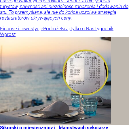
naszego wakacyjnego folkloru. Jednak to nie głupota
turystów, naiwność ani niezdolność mnożenia i dodawania do
stu. To przemyślana, ale nie do końca uczciwa strategia
restauratorów ukrywających ceny.
Finanse i inwestycje
Podróże
Kraj
Tylko u Nas
Tygodnik
Wprost
Sikorski o miesięcznicy i „kłamstwach sekciarzy