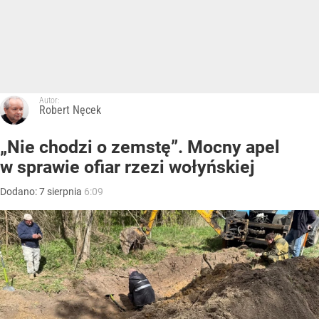
Autor:
Robert Nęcek
„Nie chodzi o zemstę”. Mocny apel
w sprawie ofiar rzezi wołyńskiej
Dodano:
7
sierpnia
6:09