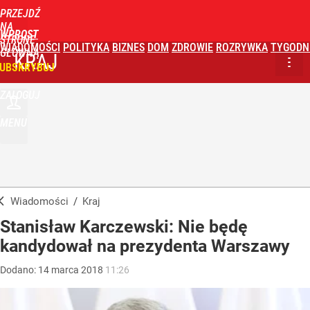
PRZEJDŹ
NA
WPROST
STRONĘ
WIADOMOŚCI
POLITYKA
BIZNES
DOM
ZDROWIE
ROZRYWKA
TYGODN
GŁÓWNĄ
KRAJ
UBSKRYBUJ
ZALOGUJ
MENU
Wiadomości
/
Kraj
Stanisław Karczewski: Nie będę
kandydował na prezydenta Warszawy
Dodano:
14
marca
2018
11:26