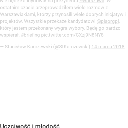
Nie będę kandydował na prezydenta
#Warszawa
. W
ostatnim czasie przeprowadziłem wiele rozmów z
Warszawiakiami, którzy przynosili wiele dobrych inicjatyw i
projektów. Wszystkie przekaże kandydatowi
@pisorgpl
,
który jestem przekonany wygra wybory. Będę go bardzo
wspierał.
#briefing
pic.twitter.com/CXzj9N8NY8
— Stanisław Karczewski (@StKarczewski)
14 marca 2018
Uczciwość i młodość