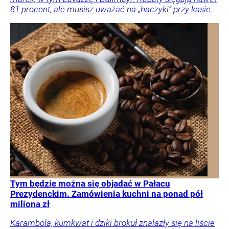
81 procent, ale musisz uważać na „haczyki” przy kasie.
Tym będzie można się objadać w Pałacu
Prezydenckim. Zamówienia kuchni na ponad pół
miliona zł
Karambola, kumkwat i dziki brokuł znalazły się na liście