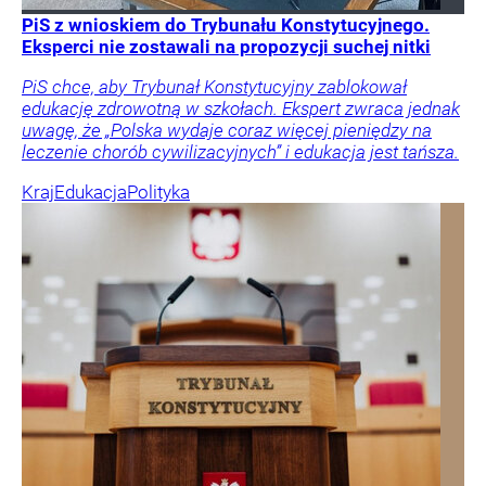
PiS z wnioskiem do Trybunału Konstytucyjnego.
Eksperci nie zostawali na propozycji suchej nitki
PiS chce, aby Trybunał Konstytucyjny zablokował
edukację zdrowotną w szkołach. Ekspert zwraca jednak
uwagę, że „Polska wydaje coraz więcej pieniędzy na
leczenie chorób cywilizacyjnych” i edukacja jest tańsza.
Kraj
Edukacja
Polityka