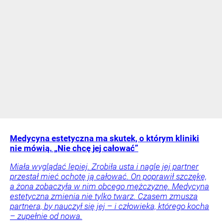
Medycyna estetyczna ma skutek, o którym kliniki
nie mówią. „Nie chcę jej całować”
Miała wyglądać lepiej. Zrobiła usta i nagle jej partner
przestał mieć ochotę ją całować. On poprawił szczękę,
a żona zobaczyła w nim obcego mężczyznę. Medycyna
estetyczna zmienia nie tylko twarz. Czasem zmusza
partnera, by nauczył się jej – i człowieka, którego kocha
– zupełnie od nowa.