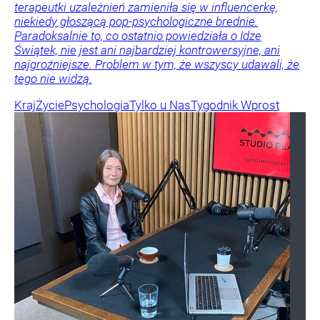
terapeutki uzależnień zamieniła się w influencerkę,
niekiedy głoszącą pop-psychologiczne brednie.
Paradoksalnie to, co ostatnio powiedziała o Idze
Świątek, nie jest ani najbardziej kontrowersyjne, ani
najgroźniejsze. Problem w tym, że wszyscy udawali, że
tego nie widzą.
Kraj
Życie
Psychologia
Tylko u Nas
Tygodnik Wprost