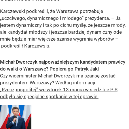
Karczewski podkreślił, że Warszawa potrzebuje
„uczciwego, dynamicznego i młodego” prezydenta. – Ja
jestem dynamiczny i tak po cichu myślę, że jeszcze młody,
ale kandydat młodszy i jeszcze bardziej dynamiczny ode
mnie będzie miał większe szanse wygrania wyborów –
podkreślił Karczewski.
Michał Dworczyk najpoważniejszym kandydatem prawicy
do walki o Warszawę? Popiera go Patryk Jaki
Czy wiceminister Michał Dworczyk ma szansę zostać
prezydentem Warszawy? Według informacji
„Rzeczpospolitej” we wtorek 13 marca w siedzibie PiS
odbyło się specjalne spotkanie w tej sprawie.