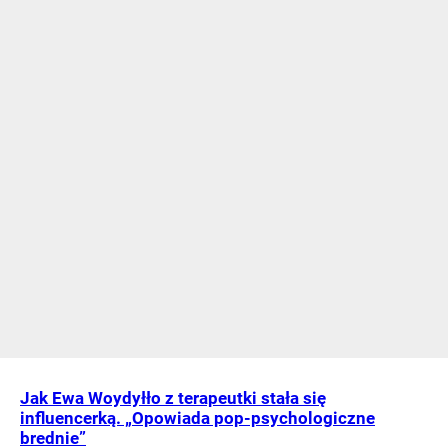
Jak Ewa Woydyłło z terapeutki stała się
influencerką. „Opowiada pop-psychologiczne
brednie”