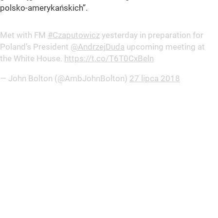
polsko-amerykańskich”
.
Met with FM
#Czaputowicz
yesterday in preparation for
Poland’s President
@AndrzejDuda
upcoming meeting at
the White House.
https://t.co/T6T0CxBeln
— John Bolton (@AmbJohnBolton)
27 lipca 2018