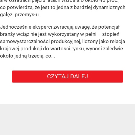
a w ostatnich pięciu latach wzrosła o około 45 proc.,
co potwierdza, że jest to jedna z bardziej dynamicznych
gałęzi przemysłu.
Jednocześnie eksperci zwracają uwagę, że potencjał
branży wciąż nie jest wykorzystany w pełni – stopień
samowystarczalności produkcyjnej, liczony jako relacja
krajowej produkcji do wartości rynku, wynosi zaledwie
około jedną trzecią, co...
CZYTAJ DALEJ