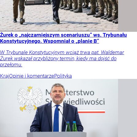
Żurek o „najczarniejszym scenariuszu” ws. Trybunału
Konstytucyjnego. Wspomniał o „planie B”
W Trybunale Konstytucyjnym wciąż trwa pat. Waldemar
Żurek wskazał przybliżony termin, kiedy ma dojść do
przełomu.
Kraj
Opinie i komentarze
Polityka