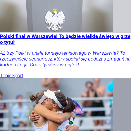
Polski finał w Warszawie! To będzie wielkie święto w grze
o tytuł
Aż trzy Polki w finale turnieju tenisowego w Warszawie? To
rzeczywiście scenariusz, który spełnił się podczas zmagań na
kortach Legii. Gra o tytuł już w piątek!
Tenis
Sport