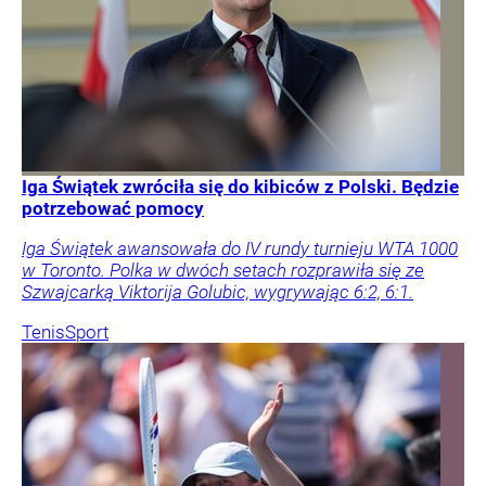
Iga Świątek zwróciła się do kibiców z Polski. Będzie
potrzebować pomocy
Iga Świątek awansowała do IV rundy turnieju WTA 1000
w Toronto. Polka w dwóch setach rozprawiła się ze
Szwajcarką Viktorija Golubic, wygrywając 6:2, 6:1.
Tenis
Sport