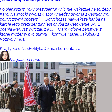
Po pierwszym roku prezydentury nic nie wskazuje na to, żeby
Karol Nawrocki wyciszył spory między dwoma zwaśnionymi
politycznymi obozami. – Dotychczas największą hańbą na
karcie jego prezydentury jest chyba zawetowanie SAFE –
ocenia Mariusz Witczak z KO. – Mamy głowę państwa, z
której możemy być dumni – kontruje Marek Jakubiak z
Rozwoju Plus.
Kraj
Tylko u Nas
Polityka
Opinie i komentarze
Magdalena
Frindt