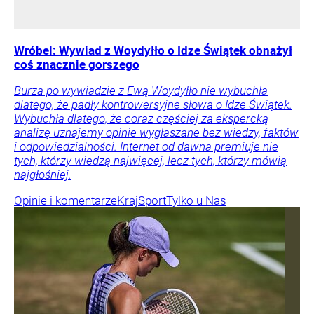
Wróbel: Wywiad z Woydyłło o Idze Świątek obnażył
coś znacznie gorszego
Burza po wywiadzie z Ewą Woydyłło nie wybuchła
dlatego, że padły kontrowersyjne słowa o Idze Świątek.
Wybuchła dlatego, że coraz częściej za ekspercką
analizę uznajemy opinie wygłaszane bez wiedzy, faktów
i odpowiedzialności. Internet od dawna premiuje nie
tych, którzy wiedzą najwięcej, lecz tych, którzy mówią
najgłośniej.
Opinie i komentarze
Kraj
Sport
Tylko u Nas