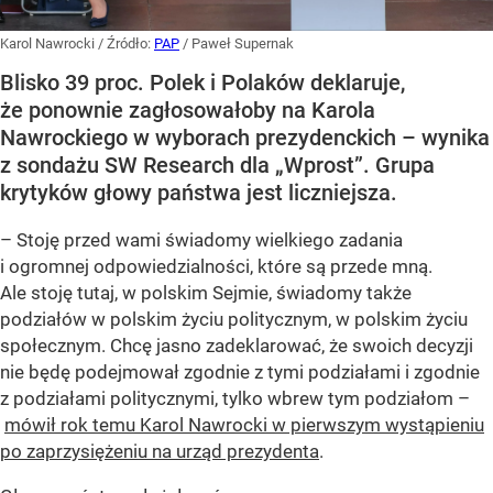
Karol Nawrocki
/ Źródło:
PAP
/
Paweł Supernak
Blisko 39 proc. Polek i Polaków deklaruje,
że ponownie zagłosowałoby na Karola
Nawrockiego w wyborach prezydenckich – wynika
z sondażu SW Research dla „Wprost”. Grupa
krytyków głowy państwa jest liczniejsza.
– Stoję przed wami świadomy wielkiego zadania
i ogromnej odpowiedzialności, które są przede mną.
Ale stoję tutaj, w polskim Sejmie, świadomy także
podziałów w polskim życiu politycznym, w polskim życiu
społecznym. Chcę jasno zadeklarować, że swoich decyzji
nie będę podejmował zgodnie z tymi podziałami i zgodnie
z podziałami politycznymi, tylko wbrew tym podziałom –
mówił rok temu Karol Nawrocki w pierwszym wystąpieniu
po zaprzysiężeniu na urząd prezydenta
.