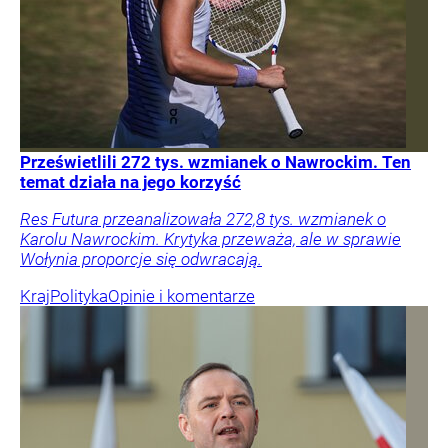
Prześwietlili 272 tys. wzmianek o Nawrockim. Ten
temat działa na jego korzyść
Res Futura przeanalizowała 272,8 tys. wzmianek o
Karolu Nawrockim. Krytyka przeważa, ale w sprawie
Wołynia proporcje się odwracają.
Kraj
Polityka
Opinie i komentarze