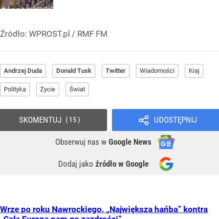
Źródło:
WPROST.pl
/
RMF FM
Andrzej Duda
Donald Tusk
Twitter
Wiadomości
Kraj
Polityka
Życie
Świat
SKOMENTUJ
UDOSTĘPNIJ
15
Obserwuj nas
w
Google News
Dodaj jako
źródło w Google
Wrze po roku Nawrockiego. „Największa hańba” kontra
„Cała Europa nam go zazdrości”