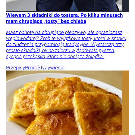
Wlewam 3 składniki do tostera. Po kilku minutach
mam chrupiące „tosty” bez chleba
Masz ochotę na chrupiące pieczywo, ale ograniczasz
węglowodany? Zrób te wyjątkowe tosty, które w smaku
do złudzenia przypominają tradycyjne. Wystarczą trzy
proste składniki, by na talerzu wylądowała pyszna,
sycąca przekąska, która nie obciąża żołądka.
Przepisy
Produkty
Żywienie