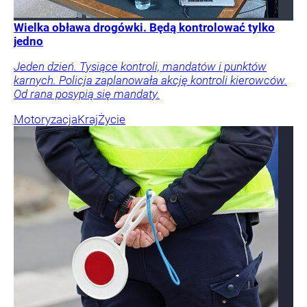
Wielka obława drogówki. Będą kontrolować tylko
jedno
Jeden dzień. Tysiące kontroli, mandatów i punktów
karnych. Policja zaplanowała akcję kontroli kierowców.
Od rana posypią się mandaty.
Motoryzacja
Kraj
Życie