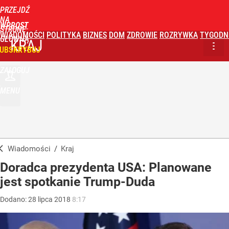
PRZEJDŹ
NA
WPROST
STRONĘ
WIADOMOŚCI
POLITYKA
BIZNES
DOM
ZDROWIE
ROZRYWKA
TYGODN
GŁÓWNĄ
KRAJ
UBSKRYBUJ
ZALOGUJ
MENU
Wiadomości
/
Kraj
Doradca prezydenta USA: Planowane
jest spotkanie Trump-Duda
Dodano:
28
lipca
2018
8:17