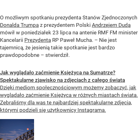
O możliwym spotkaniu prezydenta Stanów Zjednoczonych
Donalda Trumpa
z prezydentem Polski
Andrzejem Dudą
mówił w poniedziałek 23 lipca na antenie RMF FM minister
Kancelarii
Prezydenta
RP Paweł Mucha. – Nie jest
tajemnicą, że jesienią takie spotkanie jest bardzo
prawdopodobne – stwierdził.
Jak wyglądało zaćmienie Księżyca na Sumatrze?
Spektakularne zjawisko na zdjęciach z całego świata
Dzięki mediom społecznościowym możemy zobaczyć, jak
wyglądało zaćmienie Księżyca w różnych miastach świata.
Zebraliśmy dla was te najbardziej spektakularne zdjęcia,
którymi podzieli się użytkownicy Instagrama.