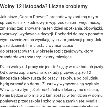
Wolny 12 listopada? Liczne problemy
Jak pisze
„Gazeta Prawna”
, pracodawcy zostaną o tym
uprzedzeni z kilkudniowym wyprzedzeniem, więc muszą
zmieniać zaplanowane na ten dzień spotkania, obowiązki,
rozprawy i wydawanie decyzji. Dochodzi do tego ponadto
wymuszenie zmian wynikających z organizacji pracy. Jak
pisze dziennik firma ustala wymiar czasu
do przepracowania w okresie rozliczeniowym, który
standardowo trwa trzy–cztery miesiące.
Dzień wolny od pracy nie jest też ujęty w rozkładach jazdy.
Od dawna zaplanowane rozkłady przewidują, że 12
listopada Polacy ruszą do pracy i szkoły, a po południu
będą wracać do domu. Z ustawy wyłączone są szpitale.
W związku z tym jeżeli małżeństwo lekarzy ma dziecko,
to nie będzie ono miało z kim zostać w ten dzień w domu,
ponieważ przedszkola i szkoły będą zamknięte. Media
zwracają też uwagę na to, że zmiana spowoduje chaos