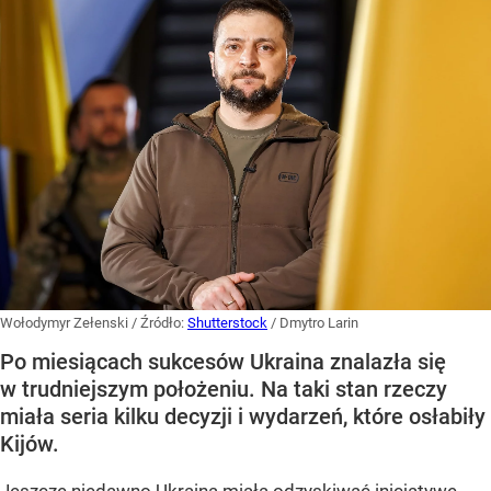
Wołodymyr Zełenski
/ Źródło:
Shutterstock
/
Dmytro Larin
Po miesiącach sukcesów Ukraina znalazła się
w trudniejszym położeniu. Na taki stan rzeczy
miała seria kilku decyzji i wydarzeń, które osłabiły
Kijów.