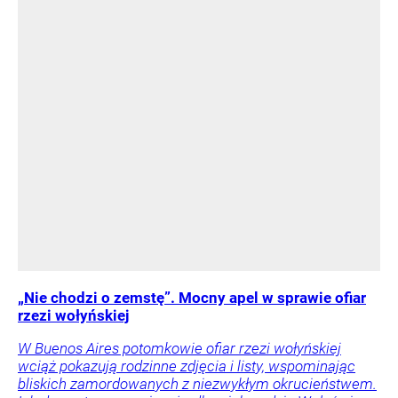
„Nie chodzi o zemstę”. Mocny apel w sprawie ofiar
rzezi wołyńskiej
W Buenos Aires potomkowie ofiar rzezi wołyńskiej
wciąż pokazują rodzinne zdjęcia i listy, wspominając
bliskich zamordowanych z niezwykłym okrucieństwem.