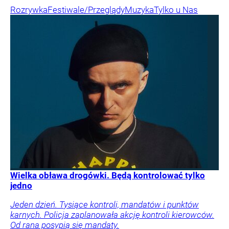
Rozrywka
Festiwale/Przeglądy
Muzyka
Tylko u Nas
Wielka obława drogówki. Będą kontrolować tylko
jedno
Jeden dzień. Tysiące kontroli, mandatów i punktów
karnych. Policja zaplanowała akcję kontroli kierowców.
Od rana posypią się mandaty.