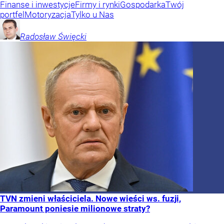
Finanse i inwestycje
Firmy i rynki
Gospodarka
Twój
portfel
Motoryzacja
Tylko u Nas
Radosław
Święcki
TVN zmieni właściciela. Nowe wieści ws. fuzji,
Paramount poniesie milionowe straty?