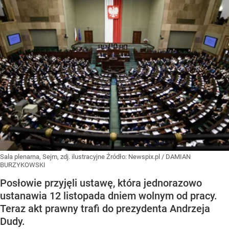
Sala plenarna, Sejm, zdj. ilustracyjne
Źródło:
Newspix.pl
/
DAMIAN
BURZYKOWSKI
Posłowie przyjęli ustawę, która jednorazowo
ustanawia 12 listopada dniem wolnym od pracy.
Teraz akt prawny trafi do prezydenta Andrzeja
Dudy.