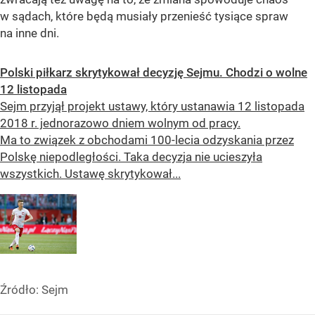
w sądach, które będą musiały przenieść tysiące spraw
na inne dni.
Polski piłkarz skrytykował decyzję Sejmu. Chodzi o wolne
12 listopada
Sejm przyjął projekt ustawy, który ustanawia 12 listopada
2018 r. jednorazowo dniem wolnym od pracy.
Ma to związek z obchodami 100-lecia odzyskania przez
Polskę niepodległości. Taka decyzja nie ucieszyła
wszystkich. Ustawę skrytykował...
Źródło:
Sejm