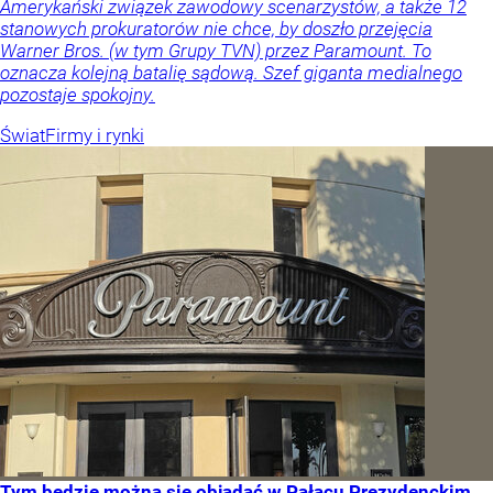
Amerykański związek zawodowy scenarzystów, a także 12
stanowych prokuratorów nie chce, by doszło przejęcia
Warner Bros. (w tym Grupy TVN) przez Paramount. To
oznacza kolejną batalię sądową. Szef giganta medialnego
pozostaje spokojny.
Świat
Firmy i rynki
Tym będzie można się objadać w Pałacu Prezydenckim.