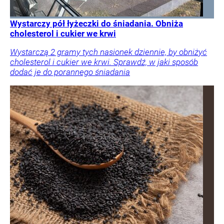
Wystarczy pół łyżeczki do śniadania. Obniża
cholesterol i cukier we krwi
Wystarczą 2 gramy tych nasionek dziennie, by obniżyć
cholesterol i cukier we krwi. Sprawdź, w jaki sposób
dodać je do porannego śniadania