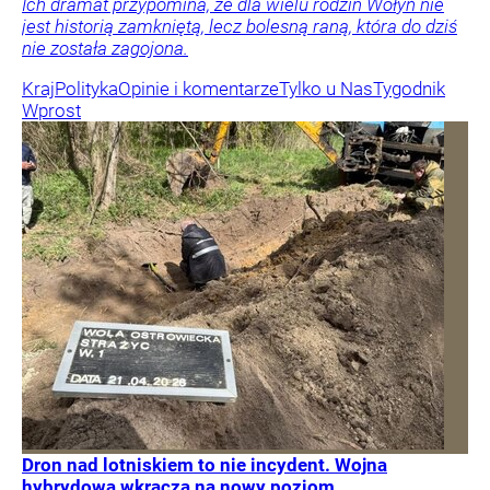
Ich dramat przypomina, że dla wielu rodzin Wołyń nie
jest historią zamkniętą, lecz bolesną raną, która do dziś
nie została zagojona.
Kraj
Polityka
Opinie i komentarze
Tylko u Nas
Tygodnik
Wprost
Dron nad lotniskiem to nie incydent. Wojna
hybrydowa wkracza na nowy poziom