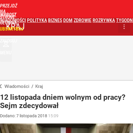
PRZEJDŹ
NA
WPROST
STRONĘ
WIADOMOŚCI
POLITYKA
BIZNES
DOM
ZDROWIE
ROZRYWKA
TYGODN
GŁÓWNĄ
KRAJ
UBSKRYBUJ
ZALOGUJ
MENU
Wiadomości
/
Kraj
12 listopada dniem wolnym od pracy?
Sejm zdecydował
Dodano:
7
listopada
2018
15:09