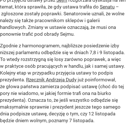
Po przyjęciu ustawy przez
Sejm
rozgorzała dyskusja na ten
temat, która sprawiła, że gdy ustawa trafiła do
Senatu
–
zgłoszone zostały poprawki. Senatorowie uznali, że wolne
należy się także pracownikom sklepów i galerii
handlowych. Zmiany w ustawie oznaczają, że musi ona
ponownie trafić pod obrady Sejmu.
Zgodnie z harmonogramem, najbliższe posiedzenie izby
niższej parlamentu odbędzie się w dniach 7,8 i 9 listopada.
To wtedy rozstrzygną się losy zarówno poprawek, a więc
w praktyce osób pracujących w handlu, jak i samej ustawy.
Kolejny etap w przypadku przyjęcia ustawy to podpis
prezydenta.
Rzecznik Andrzeja Dudy
już poinformował,
że głowa państwa zamierza podpisać ustawę (choć do tej
pory nie wiadomo, w jakiej formie trafi ona na biurko
prezydenta). Oznacza to, że jeśli wszystko odbędzie się
maksymalnie sprawnie i prezydent jeszcze tego samego
dnia podpisze ustawę, decyzję o tym, czy 12 listopada
będzie dniem wolnym, poznamy 7 listopada.