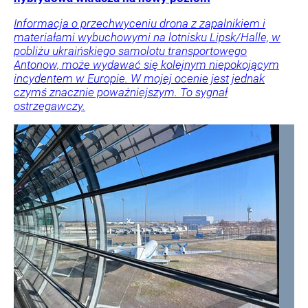
Informacja o przechwyceniu drona z zapalnikiem i
materiałami wybuchowymi na lotnisku Lipsk/Halle, w
pobliżu ukraińskiego samolotu transportowego
Antonow, może wydawać się kolejnym niepokojącym
incydentem w Europie. W mojej ocenie jest jednak
czymś znacznie poważniejszym. To sygnał
ostrzegawczy.