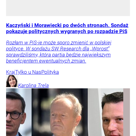
Kaczyński i Morawiecki po dwóch stronach. Sondaż
pokazuje politycznych wygranych po rozpadzie PiS
Rozłam w PiS-ie może sporo zmienić w polskiej
polityce. W sondażu SW Research dla „Wprost”
sprawdziliśmy, która partia będzie największym
beneficjentem ewentualnych zmian.
Kraj
Tylko u Nas
Polityka
Karolina
Trela