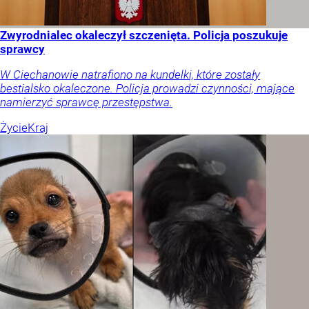
Zwyrodnialec okaleczył szczenięta. Policja poszukuje
sprawcy
W Ciechanowie natrafiono na kundelki, które zostały
bestialsko okaleczone. Policja prowadzi czynności, mające
namierzyć sprawcę przestępstwa.
Życie
Kraj