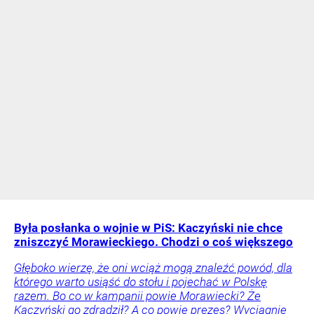
Była posłanka o wojnie w PiS: Kaczyński nie chce
zniszczyć Morawieckiego. Chodzi o coś większego
Głęboko wierzę, że oni wciąż mogą znaleźć powód, dla
którego warto usiąść do stołu i pojechać w Polskę
razem. Bo co w kampanii powie Morawiecki? Że
Kaczyński go zdradził? A co powie prezes? Wyciągnie