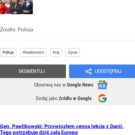
Źródło:
Policja
Policja
Wiadomości
Kraj
Życie
SKOMENTUJ
UDOSTĘPNIJ
Obserwuj nas
w
Google News
Dodaj jako
źródło w Google
Gen. Pawlikowski: Przywiozłem cenną lekcję z Danii.
Tego potrzebuje dziś cała Europa