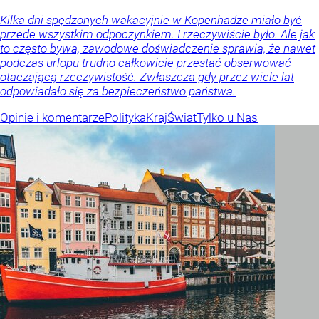
Kilka dni spędzonych wakacyjnie w Kopenhadze miało być
przede wszystkim odpoczynkiem. I rzeczywiście było. Ale jak
to często bywa, zawodowe doświadczenie sprawia, że nawet
podczas urlopu trudno całkowicie przestać obserwować
otaczającą rzeczywistość. Zwłaszcza gdy przez wiele lat
odpowiadało się za bezpieczeństwo państwa.
Opinie i komentarze
Polityka
Kraj
Świat
Tylko u Nas