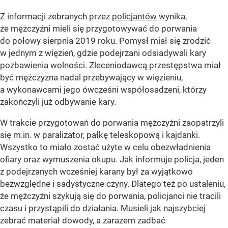
Z informacji zebranych przez
policjantów
wynika,
że mężczyźni mieli się przygotowywać do porwania
do połowy sierpnia 2019 roku. Pomysł miał się zrodzić
w jednym z więzień, gdzie podejrzani odsiadywali kary
pozbawienia wolności. Zleceniodawcą przestępstwa miał
być mężczyzna nadal przebywający w więzieniu,
a wykonawcami jego ówcześni współosadzeni, którzy
zakończyli już odbywanie kary.
W trakcie przygotowań do porwania mężczyźni zaopatrzyli
się m.in. w paralizator, pałkę teleskopową i kajdanki.
Wszystko to miało zostać użyte w celu obezwładnienia
ofiary oraz wymuszenia okupu. Jak informuje policja, jeden
z podejrzanych wcześniej karany był za wyjątkowo
bezwzględne i sadystyczne czyny. Dlatego też po ustaleniu,
że mężczyźni szykują się do porwania, policjanci nie tracili
czasu i przystąpili do działania. Musieli jak najszybciej
zebrać materiał dowody, a zarazem zadbać