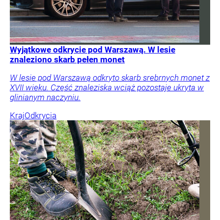
Wyjątkowe odkrycie pod Warszawą. W lesie
znaleziono skarb pełen monet
W lesie pod Warszawą odkryto skarb srebrnych monet z
XVII wieku. Część znaleziska wciąż pozostaje ukryta w
glinianym naczyniu.
Kraj
Odkrycia