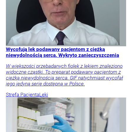
Wycofują lek podawany pacjentom z ciężką
niewydolnością serca. Wykryto zanieczyszczenia
W większości przebadanych fiolek z lekiem znaleziono
widoczne cząstki. To preparat podawany pacjentom z
ciężką niewydolnością serca. GIF natychmiast wycofał
jego jedyną serię dostępną w Polsce.
Strefa Pacjenta
Leki