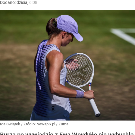
Dodano:
dzisiaj
6:08
Iga Świątek
/ Źródło:
Newspix.pl
/
Zuma
Burza po wywiadzie z Ewą Woydyłło nie wybuchła