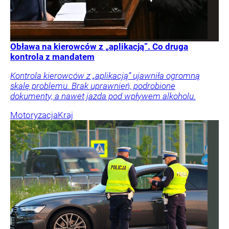
Obława na kierowców z „aplikacją”. Co druga
kontrola z mandatem
Kontrola kierowców z „aplikacją” ujawniła ogromną
skalę problemu. Brak uprawnień, podrobione
dokumenty, a nawet jazda pod wpływem alkoholu.
Motoryzacja
Kraj