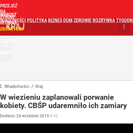
PRZEJDŹ
NA
WPROST
STRONĘ
WIADOMOŚCI
POLITYKA
BIZNES
DOM
ZDROWIE
ROZRYWKA
TYGODN
GŁÓWNĄ
KRAJ
UBSKRYBUJ
ZALOGUJ
MENU
Wiadomości
/
Kraj
W wiezieniu zaplanowali porwanie
kobiety. CBŚP udaremniło ich zamiary
Dodano:
24
września
2019
8:56