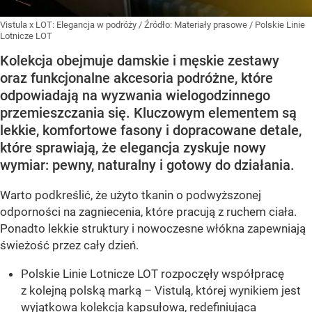
Vistula x LOT: Elegancja w podróży
/ Źródło:
Materiały prasowe
/
Polskie Linie
Lotnicze LOT
Kolekcja obejmuje damskie i męskie zestawy
oraz funkcjonalne akcesoria podróżne, które
odpowiadają na wyzwania wielogodzinnego
przemieszczania się. Kluczowym elementem są
lekkie, komfortowe fasony i dopracowane detale,
które sprawiają, że elegancja zyskuje nowy
wymiar: pewny, naturalny i gotowy do działania.
Warto podkreślić, że użyto tkanin o podwyższonej
odporności na zagniecenia, które pracują z ruchem ciała.
Ponadto lekkie struktury i nowoczesne włókna zapewniają
świeżość przez cały dzień.
Polskie Linie Lotnicze LOT rozpoczęły współpracę
z kolejną polską marką – Vistulą, której wynikiem jest
wyjątkowa kolekcja kapsułowa, redefiniująca