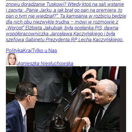
znowu doradzanie Tuskowi? Wtedy ktoś na sali wstanie
i zapyta: „Panie Jarku, a jak brał go pan na premiera, to
pan o tym nie wiedział?”. Ta kampania w rozbiciu będzie
dla nich obu niezwykle trudna – mówi w rozmowie z
„Wprost” Elżbieta Jakubiak, była posłanka PiS, dawna
współpracowniczka Jarosława Kaczyńskiego i była
szefowa Gabinetu Prezydenta RP Lecha Kaczyńskiego.
Polityka
Kraj
Tylko u Nas
Agnieszka
Niesłuchowska