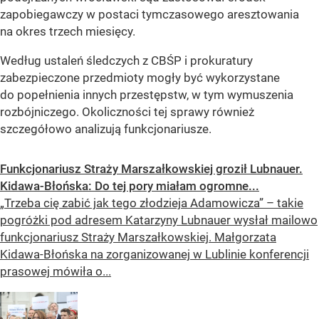
zapobiegawczy w postaci tymczasowego aresztowania
na okres trzech miesięcy.
Według ustaleń śledczych z CBŚP i prokuratury
zabezpieczone przedmioty mogły być wykorzystane
do popełnienia innych przestępstw, w tym wymuszenia
rozbójniczego. Okoliczności tej sprawy również
szczegółowo analizują funkcjonariusze.
Funkcjonariusz Straży Marszałkowskiej groził Lubnauer.
Kidawa-Błońska: Do tej pory miałam ogromne...
„Trzeba cię zabić jak tego złodzieja Adamowicza” – takie
pogróżki pod adresem Katarzyny Lubnauer wysłał mailowo
funkcjonariusz Straży Marszałkowskiej. Małgorzata
Kidawa-Błońska na zorganizowanej w Lublinie konferencji
prasowej mówiła o...