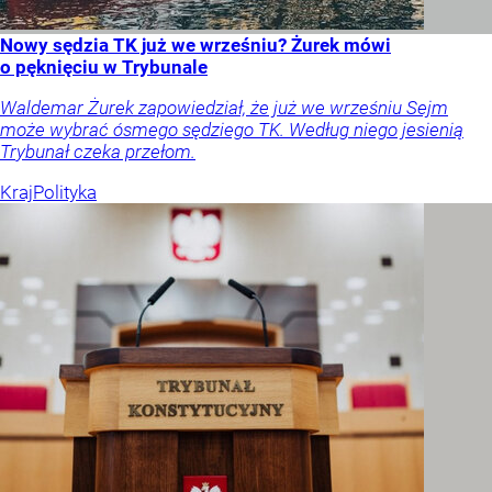
Nowy sędzia TK już we wrześniu? Żurek mówi
o pęknięciu w Trybunale
Waldemar Żurek zapowiedział, że już we wrześniu Sejm
może wybrać ósmego sędziego TK. Według niego jesienią
Trybunał czeka przełom.
Kraj
Polityka