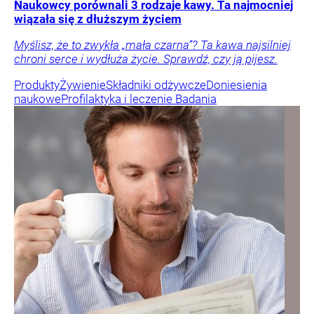
Naukowcy porównali 3 rodzaje kawy. Ta najmocniej
wiązała się z dłuższym życiem
Myślisz, że to zwykła „mała czarna”? Ta kawa najsilniej
chroni serce i wydłuża życie. Sprawdź, czy ją pijesz.
Produkty
Żywienie
Składniki odżywcze
Doniesienia
naukowe
Profilaktyka i leczenie
Badania