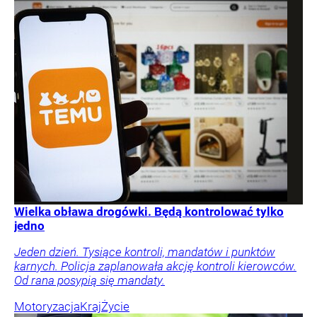
Wielka obława drogówki. Będą kontrolować tylko
jedno
Jeden dzień. Tysiące kontroli, mandatów i punktów
karnych. Policja zaplanowała akcję kontroli kierowców.
Od rana posypią się mandaty.
Motoryzacja
Kraj
Życie