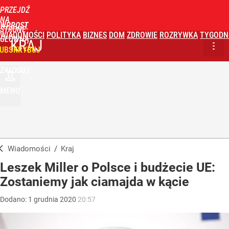
PRZEJDŹ
NA
WPROST
STRONĘ
WIADOMOŚCI
POLITYKA
BIZNES
DOM
ZDROWIE
ROZRYWKA
TYGODN
GŁÓWNĄ
KRAJ
UBSKRYBUJ
ZALOGUJ
MENU
Wiadomości
/
Kraj
Leszek Miller o Polsce i budżecie UE:
Zostaniemy jak ciamajda w kącie
Dodano:
1
grudnia
2020
20:57