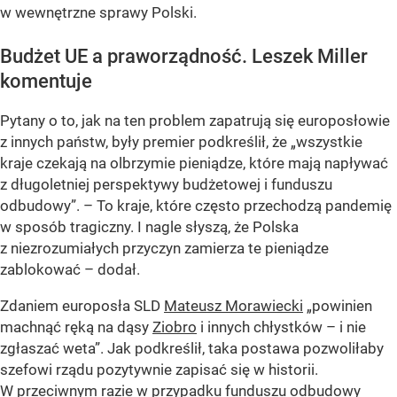
w wewnętrzne sprawy Polski.
Budżet UE a praworządność. Leszek Miller
komentuje
Pytany o to, jak na ten problem zapatrują się europosłowie
z innych państw, były premier podkreślił, że
„wszystkie
kraje czekają na olbrzymie pieniądze, które mają napływać
z długoletniej perspektywy budżetowej i funduszu
odbudowy”
. – To kraje, które często przechodzą pandemię
w sposób tragiczny. I nagle słyszą, że Polska
z niezrozumiałych przyczyn zamierza te pieniądze
zablokować – dodał.
Zdaniem europosła SLD
Mateusz Morawiecki
„powinien
machnąć ręką na dąsy
Ziobro
i innych chłystków – i nie
zgłaszać weta”
. Jak podkreślił, taka postawa pozwoliłaby
szefowi rządu pozytywnie zapisać się w historii.
W przeciwnym razie w przypadku funduszu odbudowy