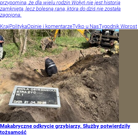
przypomina, że dla wielu rodzin Wołyń nie jest historią
zamkniętą, lecz bolesną raną, która do dziś nie została
zagojona.
Kraj
Polityka
Opinie i komentarze
Tylko u Nas
Tygodnik Wprost
Makabryczne odkrycie grzybiarzy. Służby potwierdziły
tożsamość