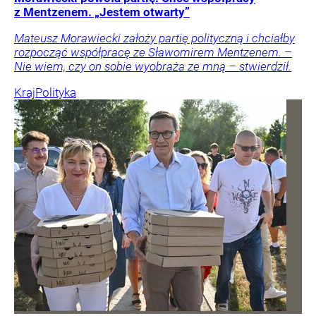
z Mentzenem. „Jestem otwarty”
Mateusz Morawiecki założy partię polityczną i chciałby
rozpocząć współpracę ze Sławomirem Mentzenem. –
Nie wiem, czy on sobie wyobraża ze mną – stwierdził.
Kraj
Polityka