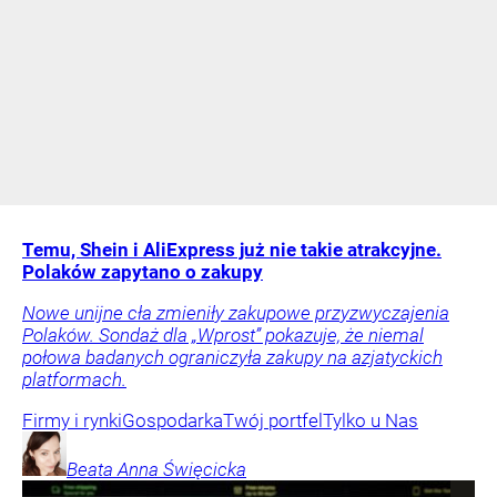
Temu, Shein i AliExpress już nie takie atrakcyjne.
Polaków zapytano o zakupy
Nowe unijne cła zmieniły zakupowe przyzwyczajenia
Polaków. Sondaż dla „Wprost” pokazuje, że niemal
połowa badanych ograniczyła zakupy na azjatyckich
platformach.
Firmy i rynki
Gospodarka
Twój portfel
Tylko u Nas
Beata Anna
Święcicka