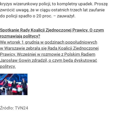
kryzys wizerunkowy policji, to kompletny upadek. Proszę
zwrócić uwagę, że w ciągu ostatnich trzech lat zaufanie
do policji spadło o 20 proc. – zauważył.
Spotkanie Rady Koalicji Zjednoczonej Prawicy. O czym
rozmawiają politycy?
We wtorek 1 grudnia w godzinach popołudniowych
w Warszawie zebrała się Rada Koalicji Zjednoczonej
Prawicy. Wcześniej w rozmowie z Polskim Radiem
Jarosław Gowin zdradził, o czym będą dyskutować
politycy.
Źródło:
TVN24