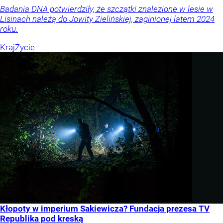
Badania DNA potwierdziły, że szczątki znalezione w lesie w
Lisinach należą do Jowity Zielińskiej, zaginionej latem 2024
roku.
Kraj
Życie
Kłopoty w imperium Sakiewicza? Fundacja prezesa TV
Republika pod kreską