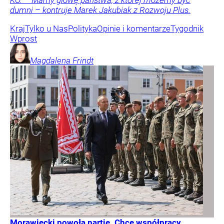
dumni – kontruje Marek Jakubiak z Rozwoju Plus.
Kraj
Tylko u Nas
Polityka
Opinie i komentarze
Tygodnik
Wprost
Magdalena
Frindt
Morawiecki powoła partię. Chce współpracy