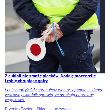
Z cukinii nie smażę placków. Dodaję mozzarellę
i robię chrupiące gofry
Lubisz gofry? Gdy spróbujesz tych przepadniesz. Jeden
wytrawny składnik sprawia, że smakują naprawdę
wyjątkowo.
Przepisy
Żywienie
Składniki odżywcze