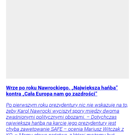
Wrze po roku Nawrockiego. „Największa hańba”
kontra „Cała Europa nam go zazdrości”
Po pierwszym roku prezydentury nic nie wskazuje na to,
żeby Karol Nawrocki wyciszył spory między dwoma
zwaśnionymi politycznymi obozami. – Dotychczas
największą hańbą na karcie jego prezydentury jest
chyba zawetowanie SAFE – ocenia Mariusz Witczak z
KO. – Mamy głowę państwa, z której możemy być